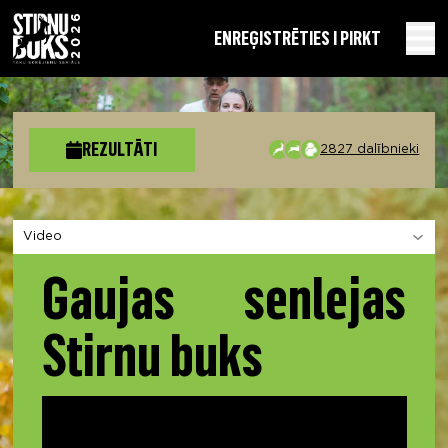
EN
REĢISTRĒTIES I PIRKT
REZULTĀTI
2827 dalībnieki
Izvēlies sadaļu
Gaujas senlejas
Stirnu buks