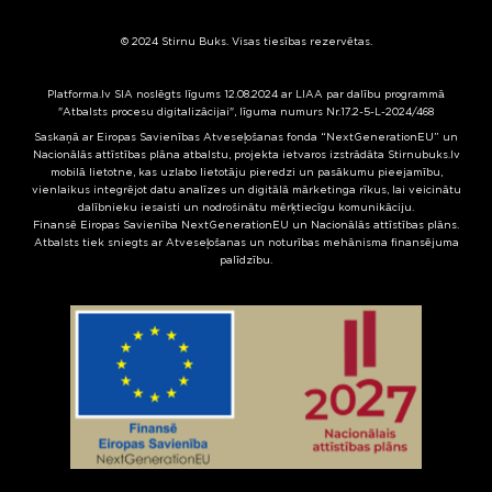
© 2024 Stirnu Buks. Visas tiesības rezervētas.
Platforma.lv SIA noslēgts līgums 12.08.2024 ar LIAA par dalību programmā
"Atbalsts procesu digitalizācijai", līguma numurs Nr.17.2-5-L-2024/468
Saskaņā ar Eiropas Savienības Atveseļošanas fonda “NextGenerationEU” un
Nacionālās attīstības plāna atbalstu, projekta ietvaros izstrādāta Stirnubuks.lv
mobilā lietotne, kas uzlabo lietotāju pieredzi un pasākumu pieejamību,
vienlaikus integrējot datu analīzes un digitālā mārketinga rīkus, lai veicinātu
dalībnieku iesaisti un nodrošinātu mērķtiecīgu komunikāciju.
Finansē Eiropas Savienība NextGenerationEU un Nacionālās attīstības plāns.
Atbalsts tiek sniegts ar Atveseļošanas un noturības mehānisma finansējuma
palīdzību.