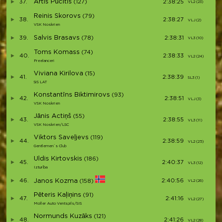
Artis Pūcītis
37.
(127)
2:38:25
VL2 (23)
Reinis Skorovs
(79)
38.
2:38:27
VLJ (2)
VSK Noskrien
Salvis Brasavs
39.
(78)
2:38:31
VL3 (10)
Toms Komass
(74)
40.
2:38:33
VL2 (24)
Freelanceri
Viviana Kirilova
(15)
41.
2:38:39
SL3 (1)
SiS LAT
Konstantīns Biktimirovs
(93)
42.
2:38:51
VLJ (3)
VSK Noskrien
Jānis Actiņš
(55)
43.
2:38:55
VL3 (11)
VSK Noskrien/LSC
Viktors Saveļjevs
(119)
44.
2:38:59
VL2 (25)
Gentlemen`s Club
Uldis Kirtovskis
(186)
45.
2:40:37
VL3 (12)
Izturība
46.
Janos Kozma
2:40:56
(158)
VL2 (26)
Pēteris Kaļiņins
(91)
47.
2:41:16
VL2 (27)
Moller Auto Ventspils/SIS
Normunds Kuzāks
(121)
48.
2:41:26
VL2 (28)