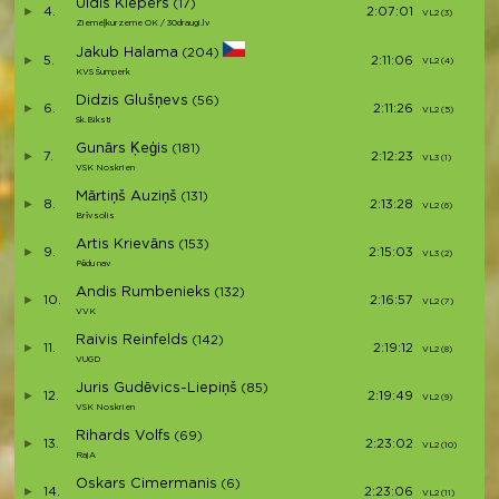
Uldis Klepers
(17)
4.
2:07:01
VL2 (3)
Ziemeļkurzeme OK / 30draugi.lv
Jakub Halama
(204)
5.
2:11:06
VL2 (4)
KVS Šumperk
Didzis Glušņevs
(56)
6.
2:11:26
VL2 (5)
Sk.Biksti
Gunārs Ķeģis
(181)
7.
2:12:23
VL3 (1)
VSK Noskrien
Mārtiņš Auziņš
(131)
8.
2:13:28
VL2 (6)
Brīvsolis
Artis Krievāns
(153)
9.
2:15:03
VL3 (2)
Pēdu nav
Andis Rumbenieks
(132)
10.
2:16:57
VL2 (7)
VVK
Raivis Reinfelds
(142)
11.
2:19:12
VL2 (8)
VUGD
Juris Gudēvics-Liepiņš
(85)
12.
2:19:49
VL2 (9)
VSK Noskrien
Rihards Volfs
(69)
13.
2:23:02
VL2 (10)
RajA
Oskars Cimermanis
(6)
14.
2:23:06
VL2 (11)