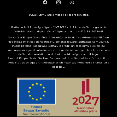
Facebook
Instagram
Failiem.lv
© 2024 Stirnu Buks. Visas tiesības rezervētas.
Platforma.lv SIA noslēgts līgums 12.08.2024 ar LIAA par dalību programmā
"Atbalsts procesu digitalizācijai", līguma numurs Nr.17.2-5-L-2024/468
Saskaņā ar Eiropas Savienības Atveseļošanas fonda “NextGenerationEU” un
Nacionālās attīstības plāna atbalstu, projekta ietvaros izstrādāta Stirnubuks.lv
mobilā lietotne, kas uzlabo lietotāju pieredzi un pasākumu pieejamību,
vienlaikus integrējot datu analīzes un digitālā mārketinga rīkus, lai veicinātu
dalībnieku iesaisti un nodrošinātu mērķtiecīgu komunikāciju.
Finansē Eiropas Savienība NextGenerationEU un Nacionālās attīstības plāns.
Atbalsts tiek sniegts ar Atveseļošanas un noturības mehānisma finansējuma
palīdzību.