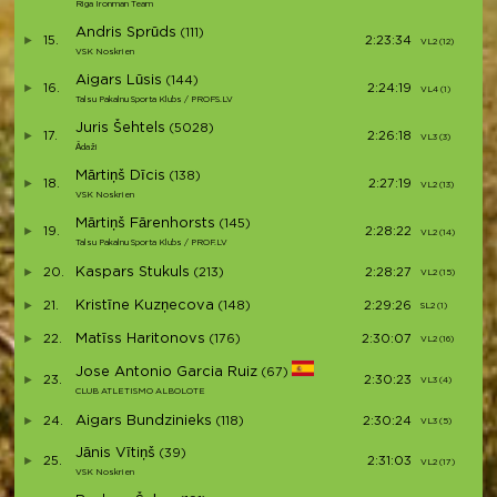
Riga Ironman Team
Andris Sprūds
(111)
15.
2:23:34
VL2 (12)
VSK Noskrien
Aigars Lūsis
(144)
16.
2:24:19
VL4 (1)
Talsu Pakalnu Sporta Klubs / PROFS.LV
Juris Šehtels
(5028)
17.
2:26:18
VL3 (3)
Ādaži
Mārtiņš Dīcis
(138)
18.
2:27:19
VL2 (13)
VSK Noskrien
Mārtiņš Fārenhorsts
(145)
19.
2:28:22
VL2 (14)
Talsu Pakalnu Sporta Klubs / PROF.LV
Kaspars Stukuls
20.
(213)
2:28:27
VL2 (15)
Kristīne Kuzņecova
21.
(148)
2:29:26
SL2 (1)
Matīss Haritonovs
22.
(176)
2:30:07
VL2 (16)
Jose Antonio Garcia Ruiz
(67)
23.
2:30:23
VL3 (4)
CLUB ATLETISMO ALBOLOTE
Aigars Bundzinieks
24.
(118)
2:30:24
VL3 (5)
Jānis Vītiņš
(39)
25.
2:31:03
VL2 (17)
VSK Noskrien