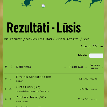
Rezultāti - Lūsis
Visi rezultāti
/
Sieviešu rezultāti
/
Vīriešu rezultāti
/
Spliti
Attēlot
iera
Meklēt:
Vecuma
#
Dalībnieks
Rezultāts
grupa
Dmitrijs Serjogins
(189)
1.
1:54:47
VLJ (1)
SiS LAT
Gints Lūsis
(143)
2.
2:01:12
VL2 (1)
Talsu Pakalnu Sporta Klubs / PROF.LV
Andrejs Jesko
(182)
3.
2:02:56
VL2 (2)
Veikals 42km