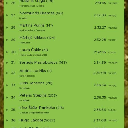
Ruslans Šuļga
(191)
26.
2:31:45
VL2 (18)
Maratona klubs-Liepāja
Normunds Bremze
(60)
27.
2:32:03
VL3 (6)
izturība
Mārtiņš Puriņš
(141)
28.
2:32:27
VL2 (19)
Siguldas izlase / Isostar
Mārtiņš Niklass
(124)
29.
2:32:28
VL3 (7)
TRXCēsis
Laura Čakle
(31)
30.
2:32:36
SL2 (2)
Moller Auto Ventspils/SIS
Sergejs Maslobojevs
31.
(163)
2:34:39
VL2 (20)
Andris Ludriks
(2)
32.
2:35:08
VL3 (8)
VSK Noskrien
Juris Jansons
(211)
33.
2:36:34
VL3 (9)
Swedbank
Pēteris Stepiņš
(205)
34.
2:36:35
VL2 (21)
Swedbank
Irīna Štūla-Pankoka
(216)
35.
2:36:56
SL2 (3)
Liepājas Vieglatlētikas klubs
Hugo Jakobi
36.
(5027)
2:37:08
VL2 (22)