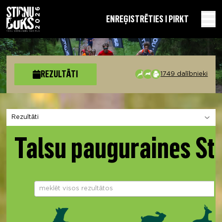
EN
REĢISTRĒTIES I PIRKT
REZULTĀTI
1749 dalībnieki
Izvēlies sadaļu
Talsu pauguraines St