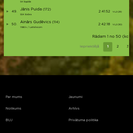
SK Sigulda
Jānis Puida
(172)
49.
2:41:52
VL2 (29)
SSK Bebra
Ainārs Gudēvics
(114)
50.
2:42:18
VL2 (30)
1188.lv / Lattelecom
Rādam 1 no 50 (kopā 
Iepriekšējā
1
2
3
Par mums
Jaunumi
Nolikums
Arhīvs
BUJ
Privātuma politika