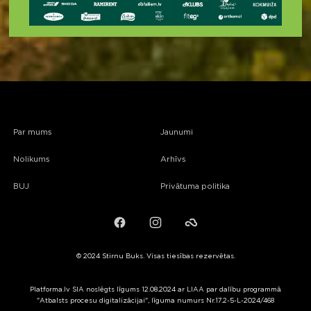
Par mums
Jaunumi
Nolikums
Arhīvs
BUJ
Privātuma politika
Facebook
Instagram
Failiem.lv
© 2024 Stirnu Buks. Visas tiesības rezervētas.
Platforma.lv SIA noslēgts līgums 12.08.2024 ar LIAA par dalību programmā
"Atbalsts procesu digitalizācijai", līguma numurs Nr.17.2-5-L-2024/468