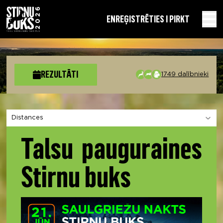
EN
REĢISTRĒTIES I PIRKT
REZULTĀTI
1749 dalībnieki
Izvēlies sadaļu
Talsu pauguraines
Stirnu buks