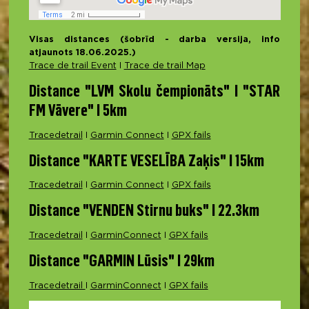
Visas distances (šobrīd - darba versija, info
atjaunots 18.06.2025.)
Trace de trail Event
I
Trace de trail Map
Distance "LVM Skolu čempionāts" I "STAR
FM Vāvere" I 5km
Tracedetrail
I
Garmin Connect
I
GPX fails
Distance "KARTE VESELĪBA Zaķis" I 15km
Tracedetrail
I
Garmin Connect
I
GPX fails
Distance "VENDEN Stirnu buks" I 22.3km
Tracedetrail
I
GarminConnect
I
GPX fails
Distance "GARMIN Lūsis" I 29km
Tracedetrail
I
GarminConnect
I
GPX fails