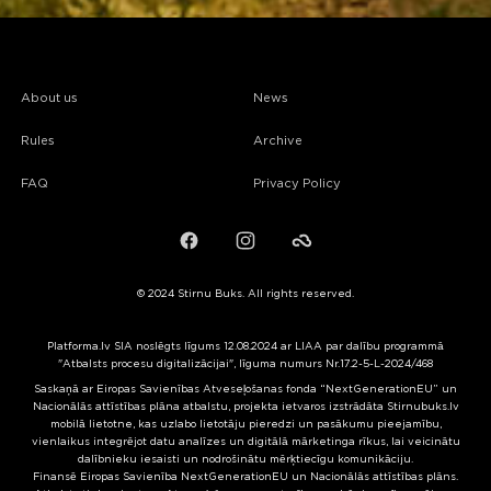
About us
News
Rules
Archive
FAQ
Privacy Policy
Facebook
Instagram
Failiem.lv
© 2024 Stirnu Buks. All rights reserved.
Platforma.lv SIA noslēgts līgums 12.08.2024 ar LIAA par dalību programmā
"Atbalsts procesu digitalizācijai", līguma numurs Nr.17.2-5-L-2024/468
Saskaņā ar Eiropas Savienības Atveseļošanas fonda “NextGenerationEU” un
Nacionālās attīstības plāna atbalstu, projekta ietvaros izstrādāta Stirnubuks.lv
mobilā lietotne, kas uzlabo lietotāju pieredzi un pasākumu pieejamību,
vienlaikus integrējot datu analīzes un digitālā mārketinga rīkus, lai veicinātu
dalībnieku iesaisti un nodrošinātu mērķtiecīgu komunikāciju.
Finansē Eiropas Savienība NextGenerationEU un Nacionālās attīstības plāns.