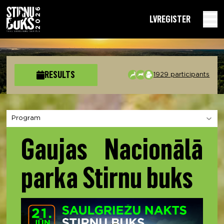
LV
REGISTER
RESULTS
1929 participants
Choose a section
Gaujas Nacionālā
parka Stirnu buks