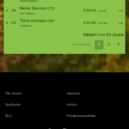
Velorīts/Gulbene
Reinis Skorovs
(72)
49.
3:02:29
VLJ (3)
V45
VSK Noskrien
Toms Komass
(66)
50.
3:02:36
VL2 (32)
V46
Freelanceri
Rādam 1 no 50 (kopā 206
Iepriekšējā
1
2
3
Par mums
Jaunumi
Nolikums
Arhīvs
BUJ
Privātuma politika