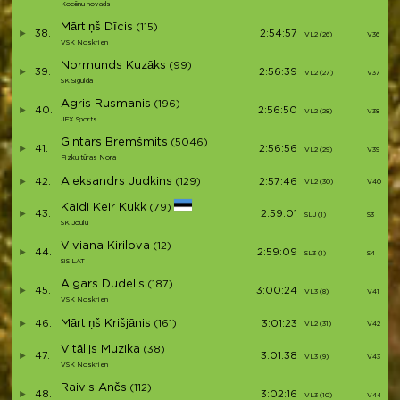
Kocēnu novads
Mārtiņš Dīcis
(115)
38.
2:54:57
VL2 (26)
V36
VSK Noskrien
Normunds Kuzāks
(99)
39.
2:56:39
VL2 (27)
V37
SK Sigulda
Agris Rusmanis
(196)
40.
2:56:50
VL2 (28)
V38
JFX Sports
Gintars Bremšmits
(5046)
41.
2:56:56
VL2 (29)
V39
Fizkultūras Nora
Aleksandrs Judkins
42.
(129)
2:57:46
VL2 (30)
V40
Kaidi Keir Kukk
(79)
43.
2:59:01
SLJ (1)
S3
SK Jõulu
Viviana Kirilova
(12)
44.
2:59:09
SL3 (1)
S4
SiS LAT
Aigars Dudelis
(187)
45.
3:00:24
VL3 (8)
V41
VSK Noskrien
Mārtiņš Krišjānis
46.
(161)
3:01:23
VL2 (31)
V42
Vitālijs Muzika
(38)
47.
3:01:38
VL3 (9)
V43
VSK Noskrien
Raivis Ančs
(112)
48.
3:02:16
VL3 (10)
V44