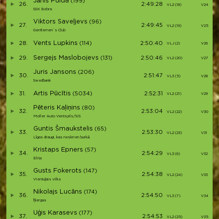
Jānis Puida
(199)
26.
2:49:28
VL2 (18)
V24
SSK Bebra
Viktors Saveļjevs
(96)
27.
2:49:45
VL2 (19)
V25
Gentlemen`s Club
Vents Lupkins
28.
(114)
2:50:40
VLJ (2)
V26
Sergejs Maslobojevs
29.
(131)
2:50:46
VL2 (20)
V27
Juris Jansons
(206)
30.
2:51:47
VL3 (5)
V28
Swedbank
Artis Pūcītis
31.
(5034)
2:52:31
VL2 (21)
V29
Pēteris Kaļiņins
(80)
32.
2:53:04
VL2 (22)
V30
Moller Auto Ventspils/SIS
Guntis Šmaukstelis
(65)
33.
2:53:30
VL2 (23)
V31
Līgas draugi, kas neskrien burkā
Kristaps Epners
(57)
34.
2:54:29
VL3 (6)
V32
Elita
Gusts Fokerots
(147)
35.
2:54:38
VL2 (24)
V33
Vientuļais vilks
Nikolajs Lucāns
(174)
36.
2:54:50
VL3 (7)
V34
Ņergas
Uģis Karasevs
(177)
37.
2:54:53
VL2 (25)
V35