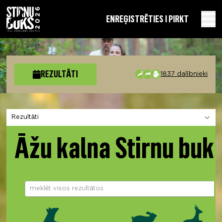
EN
REĢISTRĒTIES I PIRKT
REZULTĀTI
1837 dalībnieki
Izvēlies sadaļu
Āžu kalna Stirnu buk