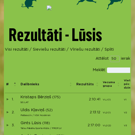
Rezultāti - Lūsis
Visi rezultāti
/
Sieviešu rezultāti
/
Vīriešu rezultāti
/
Spliti
Attēlot
ierakst
Meklēt:
Vieta
Vecuma
#
Dalībnieks
Rezultāts
pēc
grupa
dzimu
Kristaps Bērziņš
(175)
1.
2:10:41
VLJ (1)
V1
SiS LAT
Uldis Kļaviņš
(52)
2.
2:13:12
VL2 (1)
V2
PaBaso.lv / VSK Noskrien
Gints Lūsis
(118)
3.
2:17:00
VL2 (2)
V3
Talsu Pakalnu Sporta Klubs / PROF.LV