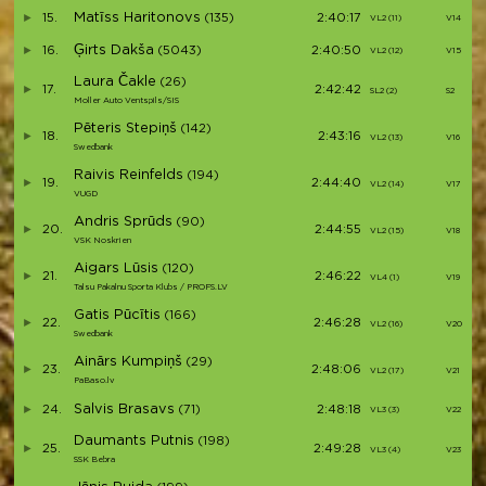
Matīss Haritonovs
15.
(135)
2:40:17
VL2 (11)
V14
Ģirts Dakša
16.
(5043)
2:40:50
VL2 (12)
V15
Laura Čakle
(26)
17.
2:42:42
SL2 (2)
S2
Moller Auto Ventspils/SIS
Pēteris Stepiņš
(142)
18.
2:43:16
VL2 (13)
V16
Swedbank
Raivis Reinfelds
(194)
19.
2:44:40
VL2 (14)
V17
VUGD
Andris Sprūds
(90)
20.
2:44:55
VL2 (15)
V18
VSK Noskrien
Aigars Lūsis
(120)
21.
2:46:22
VL4 (1)
V19
Talsu Pakalnu Sporta Klubs / PROFS.LV
Gatis Pūcītis
(166)
22.
2:46:28
VL2 (16)
V20
Swedbank
Ainārs Kumpiņš
(29)
23.
2:48:06
VL2 (17)
V21
PaBaso.lv
Salvis Brasavs
24.
(71)
2:48:18
VL3 (3)
V22
Daumants Putnis
(198)
25.
2:49:28
VL3 (4)
V23
SSK Bebra