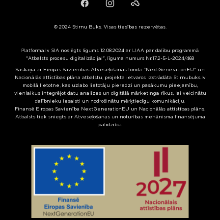
Facebook
Instagram
Failiem.lv
© 2024 Stirnu Buks. Visas tiesības rezervētas.
Platforma.lv SIA noslēgts līgums 12.08.2024 ar LIAA par dalību programmā
"Atbalsts procesu digitalizācijai", līguma numurs Nr.17.2-5-L-2024/468
Saskaņā ar Eiropas Savienības Atveseļošanas fonda “NextGenerationEU” un
Nacionālās attīstības plāna atbalstu, projekta ietvaros izstrādāta Stirnubuks.lv
mobilā lietotne, kas uzlabo lietotāju pieredzi un pasākumu pieejamību,
vienlaikus integrējot datu analīzes un digitālā mārketinga rīkus, lai veicinātu
dalībnieku iesaisti un nodrošinātu mērķtiecīgu komunikāciju.
Finansē Eiropas Savienība NextGenerationEU un Nacionālās attīstības plāns.
Atbalsts tiek sniegts ar Atveseļošanas un noturības mehānisma finansējuma
palīdzību.