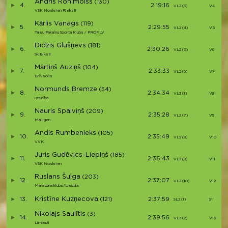
Andris Ronimoiss
(130)
4.
2:19:16
VL2 (3)
V4
VSK Noskrien Rieksti
Kārlis Vanags
(119)
5.
2:29:55
VL2 (4)
V5
Talsu Pakalnu Sporta Klubs / PROF.LV
Didzis Glušņevs
(181)
6.
2:30:26
VL2 (5)
V6
Sk.Biksti
Mārtiņš Auziņš
(104)
7.
2:33:33
VL2 (6)
V7
Brīvsolis
Normunds Bremze
(54)
8.
2:34:34
VL3 (1)
V8
izturība
Nauris Spalviņš
(209)
9.
2:35:28
VL2 (7)
V9
Mailigen
Andis Rumbenieks
(105)
10.
2:35:49
VL2 (8)
V10
VVK
Juris Gudēvics-Liepiņš
(185)
11.
2:36:43
VL2 (9)
V11
VSK Noskrien
Ruslans Šuļga
(203)
12.
2:37:07
VL2 (10)
V12
Maratona klubs/Liepāja
Kristīne Kuzņecova
13.
(121)
2:37:59
SL2 (1)
S1
Nikolajs Saulītis
(3)
14.
2:39:56
VL3 (2)
V13
Limbaži