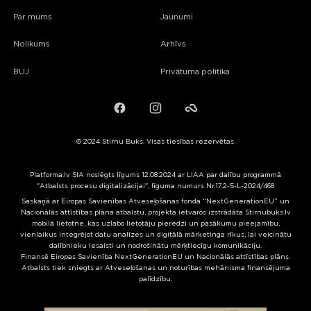
Par mums
Jaunumi
Nolikums
Arhīvs
BUJ
Privātuma politika
Facebook
Instagram
Failiem.lv
© 2024 Stirnu Buks. Visas tiesības rezervētas.
Platforma.lv SIA noslēgts līgums 12.08.2024 ar LIAA par dalību programmā
"Atbalsts procesu digitalizācijai", līguma numurs Nr.17.2-5-L-2024/468
Saskaņā ar Eiropas Savienības Atveseļošanas fonda “NextGenerationEU” un
Nacionālās attīstības plāna atbalstu, projekta ietvaros izstrādāta Stirnubuks.lv
mobilā lietotne, kas uzlabo lietotāju pieredzi un pasākumu pieejamību,
vienlaikus integrējot datu analīzes un digitālā mārketinga rīkus, lai veicinātu
dalībnieku iesaisti un nodrošinātu mērķtiecīgu komunikāciju.
Finansē Eiropas Savienība NextGenerationEU un Nacionālās attīstības plāns.
Atbalsts tiek sniegts ar Atveseļošanas un noturības mehānisma finansējuma
palīdzību.