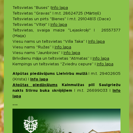
Teltsvietas "Buses" I
Info lapa
Teltsvietas "Gravas" I m.t. 28624725 (Mārtiņš)
Teltsvietas un pirts "Bienes" I m.t. 29104813 (Dace)
Teltsvietas "Vītiņi" I
Info lapa
Teltsvietas, svaiga maize "Lejaskroķi" I 26557377
(Maija)
Viesu nams un teltsvietas “Villa Taka” I
Info lapa
Viesu nams “Ružas” I
Info lapa
Viesu nams “Jaunbirzes” I
Info lapa
Brīvdienu māja un teltsvietas “Atmatas” I
Info lapa
Kempings un teltsvietas “Zviedru cepure” I
Info lapa
Atpūtas piedāvājums Lielvirbu muižā
I m.t. 29402605
(Krista) I
Info lapa
Atpūtas piedāvājums
Kalnmuižas pilī Saulgriežu
nakts Stirnu buka skrējējiem
I m.t. 26699033 I
Info
lapa
***