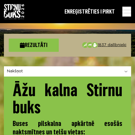
EN
REĢISTRĒTIES I PIRKT
REZULTĀTI
1837 dalībnieki
Izvēlies sadaļu
Āžu kalna Stirnu
buks
Buses pilskalna apkārtnē esošās
naktsmītnes un telšu vietas: