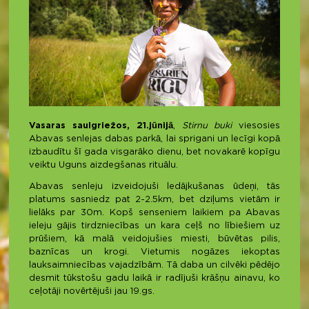
Vasaras saulgriežos, 21.jūnijā
,
Stirnu buki
viesosies
Abavas senlejas dabas parkā, lai sprigani un lecīgi kopā
izbaudītu šī gada visgarāko dienu, bet novakarē kopīgu
veiktu Uguns aizdegšanas rituālu.
Abavas senleju izveidojuši ledājkušanas ūdeņi, tās
platums sasniedz pat 2-2.5km, bet dziļums vietām ir
lielāks par 30m. Kopš senseniem laikiem pa Abavas
ieleju gājis tirdzniecības un kara ceļš no lībiešiem uz
prūšiem, kā malā veidojušies miesti, būvētas pilis,
baznīcas un krogi. Vietumis nogāzes iekoptas
lauksaimniecības vajadzībām. Tā daba un cilvēki pēdējo
desmit tūkstošu gadu laikā ir radījuši krāšņu ainavu, ko
ceļotāji novērtējuši jau 19.gs.