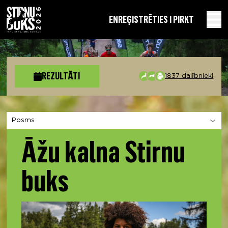
EN
REĢISTRĒTIES I PIRKT
REZULTĀTI
1837 dalībnieki
Izvēlies sadaļu
Āžu kalna Stirnu
buks