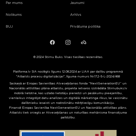
Par mums
Jaunumi
Nolikums
Arhīvs
BUJ
Privātuma politika
Facebook
Instagram
Failiem.lv
© 2024 Stirnu Buks. Visas tiesības rezervētas.
Platforma.lv SIA noslēgts līgums 12.08.2024 ar LIAA par dalību programmā
"Atbalsts procesu digitalizācijai", līguma numurs Nr.17.2-5-L-2024/468
Saskaņā ar Eiropas Savienības Atveseļošanas fonda “NextGenerationEU” un
Nacionālās attīstības plāna atbalstu, projekta ietvaros izstrādāta Stirnubuks.lv
mobilā lietotne, kas uzlabo lietotāju pieredzi un pasākumu pieejamību,
vienlaikus integrējot datu analīzes un digitālā mārketinga rīkus, lai veicinātu
dalībnieku iesaisti un nodrošinātu mērķtiecīgu komunikāciju.
Finansē Eiropas Savienība NextGenerationEU un Nacionālās attīstības plāns.
Atbalsts tiek sniegts ar Atveseļošanas un noturības mehānisma finansējuma
palīdzību.