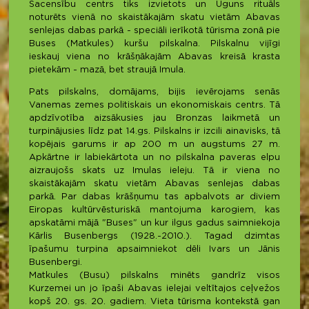
Sacensību centrs tiks izvietots un Uguns rituāls
noturēts vienā no skaistākajām skatu vietām Abavas
senlejas dabas parkā - speciāli ierīkotā tūrisma zonā pie
Buses (Matkules) kuršu pilskalna. Pilskalnu vijīgi
ieskauj viena no krāšņākajām Abavas kreisā krasta
pietekām - mazā, bet straujā Imula.
Pats pilskalns, domājams, bijis ievērojams senās
Vanemas zemes politiskais un ekonomiskais centrs. Tā
apdzīvotība aizsākusies jau Bronzas laikmetā un
turpinājusies līdz pat 14.gs. Pilskalns ir izcili ainavisks, tā
kopējais garums ir ap 200 m un augstums 27 m.
Apkārtne ir labiekārtota un no pilskalna paveras elpu
aizraujošs skats uz Imulas ieleju. Tā ir viena no
skaistākajām skatu vietām Abavas senlejas dabas
parkā. Par dabas krāšņumu tas apbalvots ar diviem
Eiropas kultūrvēsturiskā mantojuma karogiem, kas
apskatāmi mājā "Buses" un kur ilgus gadus saimniekoja
Kārlis Busenbergs (1928.-2010.). Tagad dzimtas
īpašumu turpina apsaimniekot dēli Ivars un Jānis
Busenbergi.
Matkules (Busu) pilskalns minēts gandrīz visos
Kurzemei un jo īpaši Abavas ielejai veltītajos ceļvežos
kopš 20. gs. 20. gadiem. Vieta tūrisma kontekstā gan