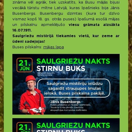
zināma vēl agrāk, tiek uzskatīts, ka Busu mājās bijusi
vecākā tūristu mītne Latvijā, kuras īpašnieks bija Jānis
Busenbergs. Busenbergu dzimtas (kura tur dzīvo
vismaz kopš 18. gs. otrās puses) īpašumā esošā mājas
un pilskalnu apmeklējušo
viesu grāmata aizsākta
16.07.1911.
Saulgriežu mistērijā tiekamies vietā, kur zeme ar
ūdeni sadejojas!
Buses pilskalns:
mājas lapa