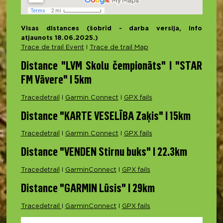
Visas distances (šobrīd - darba versija, info
atjaunots 18.06.2025.)
Trace de trail Event
I
Trace de trail Map
Distance "LVM Skolu čempionāts" I "STAR
FM Vāvere" I 5km
Tracedetrail
I
Garmin Connect
I
GPX fails
Distance "KARTE VESELĪBA Zaķis" I 15km
Tracedetrail
I
Garmin Connect
I
GPX fails
Distance "VENDEN Stirnu buks" I 22.3km
Tracedetrail
I
GarminConnect
I
GPX fails
Distance "GARMIN Lūsis" I 29km
Tracedetrail
I
GarminConnect
I
GPX fails