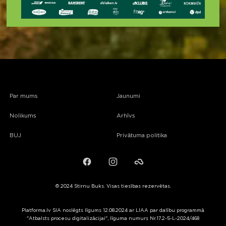
Par mums
Jaunumi
Nolikums
Arhīvs
BUJ
Privātuma politika
Facebook
Instagram
Failiem.lv
© 2024 Stirnu Buks. Visas tiesības rezervētas.
Platforma.lv SIA noslēgts līgums 12.08.2024 ar LIAA par dalību programmā
"Atbalsts procesu digitalizācijai", līguma numurs Nr.17.2-5-L-2024/468