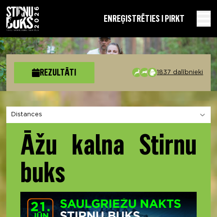
EN
REĢISTRĒTIES I PIRKT
REZULTĀTI
1837 dalībnieki
Izvēlies sadaļu
Āžu kalna Stirnu
buks