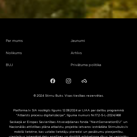
Par mums
Jaunumi
Nolikums
Arhīvs
BUJ
Privātuma politika
Facebook
Instagram
Failiem.lv
© 2024 Stirnu Buks. Visas tiesības rezervētas.
Platforma.lv SIA noslēgts līgums 12.08.2024 ar LIAA par dalību programmā
"Atbalsts procesu digitalizācijai", līguma numurs Nr.17.2-5-L-2024/468
Saskaņā ar Eiropas Savienības Atveseļošanas fonda “NextGenerationEU” un
Nacionālās attīstības plāna atbalstu, projekta ietvaros izstrādāta Stirnubuks.lv
mobilā lietotne, kas uzlabo lietotāju pieredzi un pasākumu pieejamību,
vienlaikus integrējot datu analīzes un digitālā mārketinga rīkus, lai veicinātu