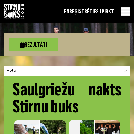
EN
REĢISTRĒTIES I PIRKT
REZULTĀTI
Izvēlies sadaļu
Saulgriežu nakts
Stirnu buks