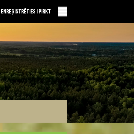
EN
REĢISTRĒTIES I PIRKT