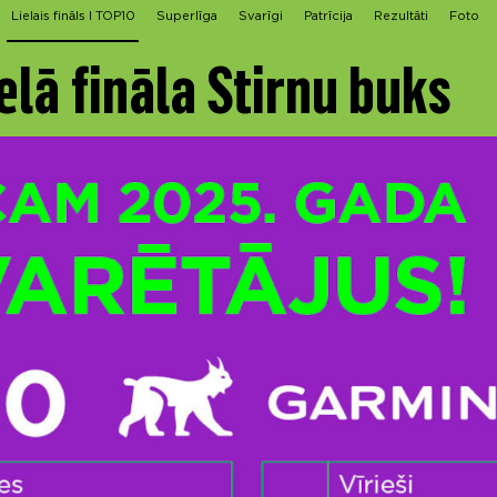
Lielais fināls I TOP10
Superlīga
Svarīgi
Patrīcija
Rezultāti
Foto
elā fināla Stirnu buks