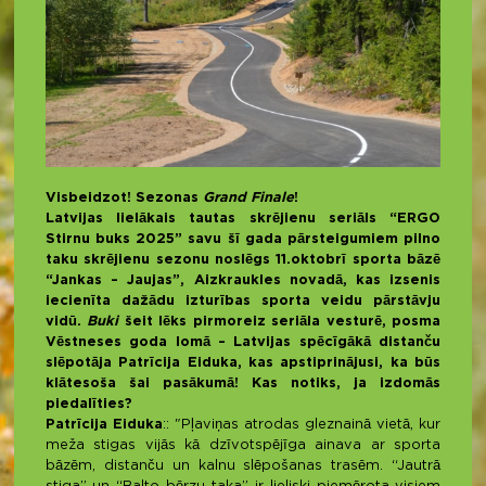
Visbeidzot! Sezonas
Grand Finale
!
Latvijas lielākais tautas skrējienu seriāls “ERGO
Stirnu buks 2025” savu šī gada pārsteigumiem pilno
taku skrējienu sezonu noslēgs 11.oktobrī sporta bāzē
“Jankas – Jaujas”, Aizkraukles novadā, kas izsenis
iecienīta dažādu izturības sporta veidu pārstāvju
vidū.
Buki
šeit lēks pirmoreiz seriāla vesturē, posma
Vēstneses goda lomā – Latvijas spēcīgākā distanču
slēpotāja Patrīcija Eiduka, kas apstiprinājusi, ka būs
klātesoša šai pasākumā! Kas notiks, ja izdomās
piedalīties?
Patrīcija Eiduka
:: "Pļaviņas atrodas gleznainā vietā, kur
meža stigas vijās kā dzīvotspējīga ainava ar sporta
bāzēm, distanču un kalnu slēpošanas trasēm. “Jautrā