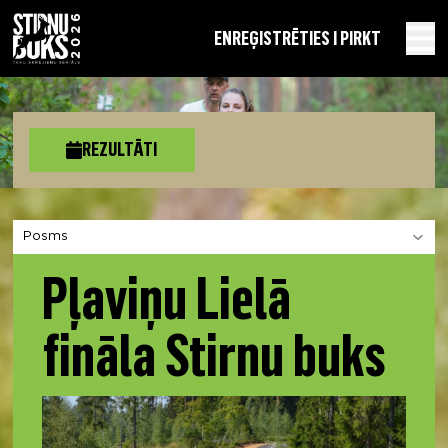
EN
REĢISTRĒTIES I PIRKT
REZULTĀTI
Izvēlies sadaļu
Pļaviņu Lielā
fināla Stirnu buks