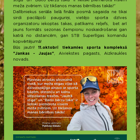
stiga” un “Balto bērzu taka” ir lieliski piemērota visiem
meža zvēriem. Uz tikšanos manas bērnības takās!"
Dalībniekus seriāla lielā fināla posmā sagaida ne tikai
sirdi pacilājoši pauguriņi, vietējo sporta dzīves
organizatoru iekoptas takas, patīkams reljefs, bet arī
jauns formāts sezonas čempionu noskaidrošanai gan
katrā no distancēm, gan STB Superlīgas komandu
kopvērtējumā!
Būs jautri!
11.oktobrī tiekamies sporta kompleksā
"Jankas - Jaujas"
, Aiviekstes pagasts, Aizkraukles
novads.