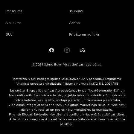
Par mums
Jaunumi
Nolikums
Arhīvs
BUJ
Privātuma politika
Facebook
Instagram
Failiem.lv
© 2024 Stirnu Buks. Visas tiesības rezervētas.
Platforma.lv SIA noslēgts līgums 12.08.2024 ar LIAA par dalību programmā
"Atbalsts procesu digitalizācijai", līguma numurs Nr.17.2-5-L-2024/468
Saskaņā ar Eiropas Savienības Atveseļošanas fonda “NextGenerationEU” un
Nacionālās attīstības plāna atbalstu, projekta ietvaros izstrādāta Stirnubuks.lv
mobilā lietotne, kas uzlabo lietotāju pieredzi un pasākumu pieejamību,
vienlaikus integrējot datu analīzes un digitālā mārketinga rīkus, lai veicinātu
dalībnieku iesaisti un nodrošinātu mērķtiecīgu komunikāciju.
Finansē Eiropas Savienība NextGenerationEU un Nacionālās attīstības plāns.
Atbalsts tiek sniegts ar Atveseļošanas un noturības mehānisma finansējuma
palīdzību.