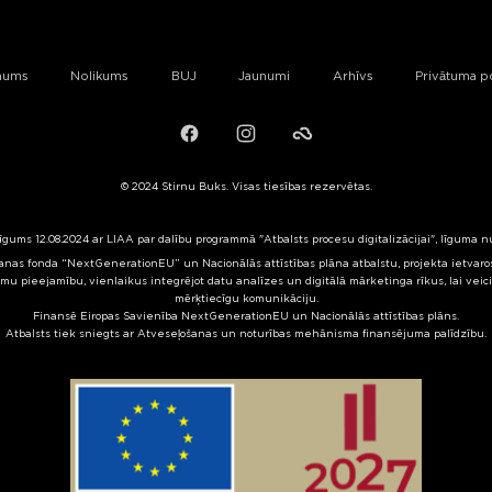
mums
Nolikums
BUJ
Jaunumi
Arhīvs
Privātuma po
Facebook
Instagram
Failiem.lv
© 2024 Stirnu Buks. Visas tiesības rezervētas.
līgums 12.08.2024 ar LIAA par dalību programmā "Atbalsts procesu digitalizācijai", līguma 
nas fonda “NextGenerationEU” un Nacionālās attīstības plāna atbalstu, projekta ietvaros 
mu pieejamību, vienlaikus integrējot datu analīzes un digitālā mārketinga rīkus, lai veic
mērķtiecīgu komunikāciju.
Finansē Eiropas Savienība NextGenerationEU un Nacionālās attīstības plāns.
Atbalsts tiek sniegts ar Atveseļošanas un noturības mehānisma finansējuma palīdzību.