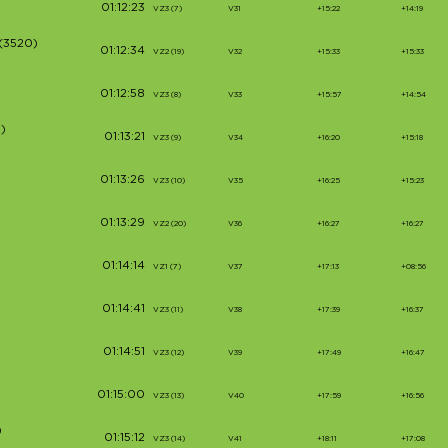
01:12:23
VZ3 (7)
V31
+15:22
+14:19
(3520)
01:12:34
VZ2 (19)
V32
+15:33
+15:33
01:12:58
VZ3 (8)
V33
+15:57
+14:54
)
01:13:21
VZ3 (9)
V34
+16:20
+15:18
01:13:26
VZ3 (10)
V35
+16:25
+15:23
01:13:29
VZ2 (20)
V36
+16:27
+16:27
01:14:14
VZ1 (7)
V37
+17:13
+08:56
01:14:41
VZ3 (11)
V38
+17:39
+16:37
01:14:51
VZ3 (12)
V39
+17:49
+16:47
01:15:00
VZ3 (13)
V40
+17:59
+16:56
)
01:15:12
VZ3 (14)
V41
+18:11
+17:08