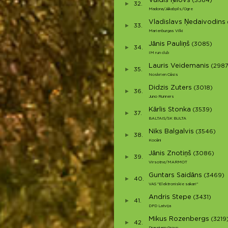
Valdis Ņilovs
(3584)
32.
Madona/Jēkabpils/Ogre
Vladislavs Ņedaivodins
33.
Marienburgas Vilki
Jānis Pauliņš
(3085)
34.
IM run club
Lauris Veidemanis
(2987
35.
Noskrien Cēsis
Didzis Zuters
(3018)
36.
Juno Runners
Kārlis Stonka
(3539)
37.
BALTAIS/SK BULTA
Niks Balgalvis
(3546)
38.
Kocēni
Jānis Znotiņš
(3086)
39.
Virsotne/MARMOT
Guntars Saidāns
(3469)
40.
VAS "Elektroniskie sakari"
Andris Stepe
(3431)
41.
DPD Latvija
Mikus Rozenbergs
(3219
42.
Draugiem Group