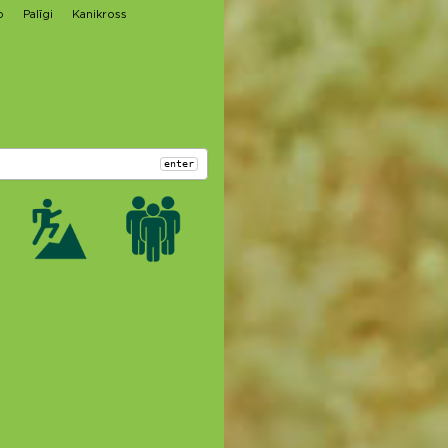
o
Palīgi
Kanikross
enter