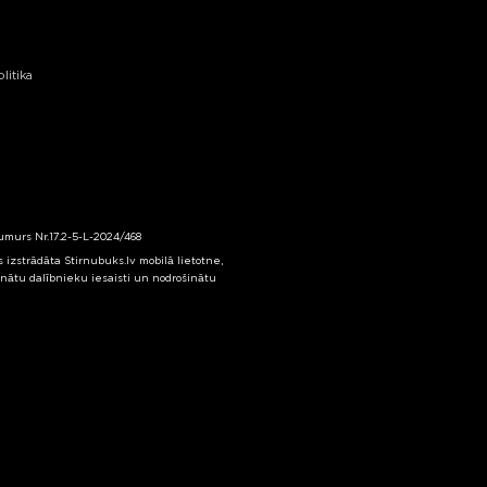
litika
numurs Nr.17.2-5-L-2024/468
izstrādāta Stirnubuks.lv mobilā lietotne,
inātu dalībnieku iesaisti un nodrošinātu