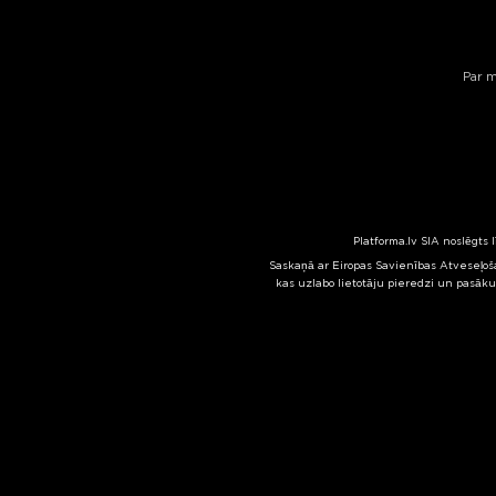
Par 
Platforma.lv SIA noslēgts 
Saskaņā ar Eiropas Savienības Atveseļoša
kas uzlabo lietotāju pieredzi un pasāku