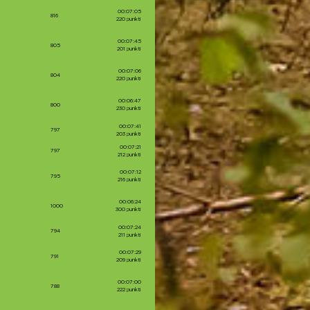
00:07:05
816
220 punkti
00:07:45
805
201 punkti
00:07:06
804
220 punkti
00:06:47
800
230 punkti
00:07:41
797
203 punkti
00:07:21
797
212 punkti
00:07:12
795
216 punkti
00:06:24
1000
300 punkti
00:07:24
794
211 punkti
00:07:29
791
209 punkti
00:07:00
788
222 punkti