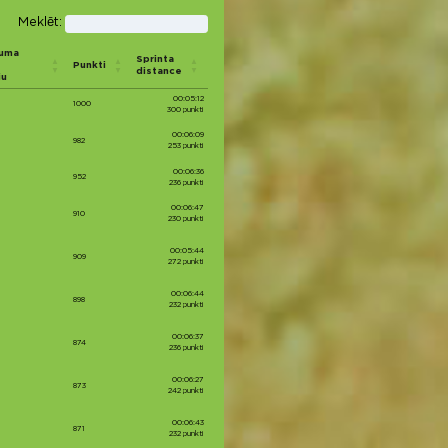
Meklēt:
cuma
Sprinta
Punkti
distance
ju
00:05:12
1000
300 punkti
00:06:09
982
253 punkti
00:06:36
952
236 punkti
00:06:47
910
230 punkti
00:05:44
909
272 punkti
00:06:44
898
232 punkti
00:06:37
874
236 punkti
00:06:27
873
242 punkti
00:06:43
871
232 punkti