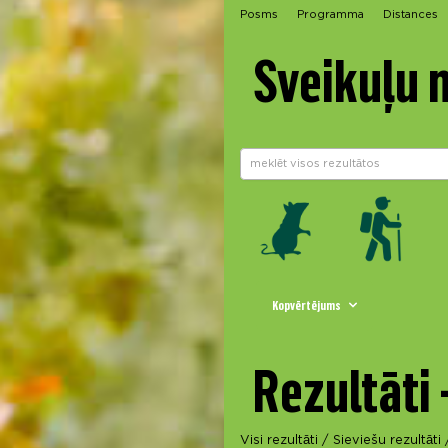
Posms
Programma
Distances
Sveikuļu 
Kopvērtējums
Rezultāti 
Visi rezultāti
/
Sieviešu rezultāti