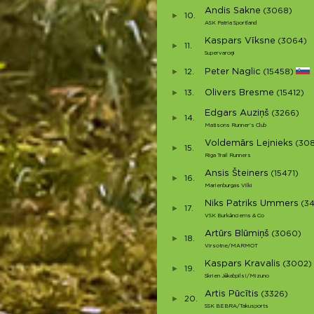
Andis Sakne
(3068)
10.
ASK Patria Sportland
Kaspars Vīksne
(3064)
11.
Supervaroņi
Peter Naglic
12.
(15458)
Olivers Bresme
13.
(15412)
Edgars Auziņš
(3266)
14.
Matisons Runner's Club
Voldemārs Lejnieks
(30
15.
Riga Trail Runners
Ansis Šteiners
(15471)
16.
Marienburgas Vilki
Niks Patriks Ummers
(3
17.
VSK Burkānciems & Co
Artūrs Blūmiņš
(3060)
18.
Virsotne/MARMOT
Kaspars Kravalis
(3002)
19.
Skrien Jēkabpils!/Mizuno
Artis Pūcītis
(3326)
20.
SSK BEBRA/Takusports