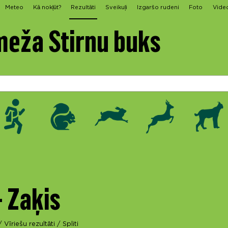
Meteo
Kā nokļūt?
Rezultāti
Sveikuļi
Izgaršo rudeni
Foto
Vide
meža Stirnu buks
- Zaķis
/
Vīriešu rezultāti
/
Spliti