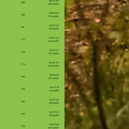
00:07:04
788
220 punkti
00:05:47
786
270 punkti
00:07:25
781
210 punkti
00:07:42
777
202 punkti
00:07:17
776
214 punkti
00:07:44
776
202 punkti
00:06:34
768
237 punkti
00:07:18
764
213 punkti
00:07:53
762
198 punkti
00:07:51
760
198 punkti
00:07:38
758
204 punkti