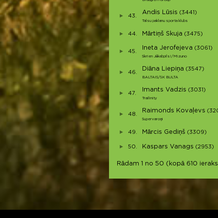
Andis Lūsis
(3441)
43.
Talsu paklanu sporta klubs
Mārtiņš Skuja
44.
(3475)
Ineta Jerofejeva
(3061)
45.
Skrien Jēkabpils!/Mizuno
Diāna Liepiņa
(3547)
46.
BALTAIS/SK BULTA
Imants Vadzis
(3031)
47.
Trailinity
Raimonds Kovaļevs
(32
48.
Supervaroņi
Mārcis Gediņš
49.
(3309)
Kaspars Vanags
50.
(2953)
Rādam 1 no 50 (kopā 610 ieraks