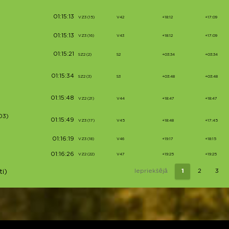
01:15:13
VZ3 (15)
V42
+18:12
+17:09
01:15:13
VZ3 (16)
V43
+18:12
+17:09
01:15:21
SZ2 (2)
S2
+03:34
+03:34
01:15:34
SZ2 (3)
S3
+03:48
+03:48
01:15:48
VZ2 (21)
V44
+18:47
+18:47
03)
01:15:49
VZ3 (17)
V45
+18:48
+17:45
01:16:19
VZ3 (18)
V46
+19:17
+18:15
01:16:26
VZ2 (22)
V47
+19:25
+19:25
Iepriekšējā
1
2
3
ti)