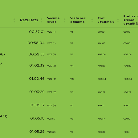
Pret ve
Vecuma
Vieta pēc
Pret
Rezultāts
grupas
grupa
dzimuma
uzvarētāju
uzvarētā
00:57:01
VZ2 (1)
V1
00:00
00:00
00:58:04
VZ3 (1)
V2
+01:03
00:00
06)
00:59:55
VZ2 (2)
V3
+02:54
+02:54
)
01:02:39
VZ2 (3)
V4
+05:38
+05:38
01:02:46
VZ2 (4)
V5
+05:44
+05:44
01:03:29
VZ2 (5)
V6
+06:27
+06:27
01:05:12
VZ2 (6)
V7
+08:11
+08:11
5431)
01:05:18
VZ1 (1)
V8
+08:17
00:00
01:05:29
VZ1 (2)
V9
+08:28
+00:11