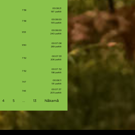
00:08:21
758
187 punkti
00:08:00
758
195 punkti
00:08:00
953
240 punkti
00:07:08
950
269 punkti
00:07:33
752
206 punkti
00:07:52
752
198 punkti
00:08:11
747
191 punkti
00:07:37
746
205 punkti
…
4
5
13
Nākamā