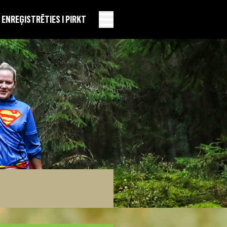
EN
REĢISTRĒTIES I PIRKT