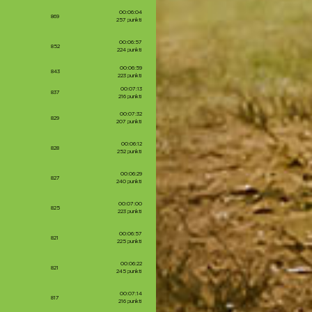
00:06:04
869
257 punkti
00:06:57
852
224 punkti
00:06:59
843
223 punkti
00:07:13
837
216 punkti
00:07:32
829
207 punkti
00:06:12
828
252 punkti
00:06:29
827
240 punkti
00:07:00
825
223 punkti
00:06:57
821
225 punkti
00:06:22
821
245 punkti
00:07:14
817
216 punkti