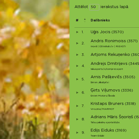
Attēlot
ierakstus lapā
#
Dalībnieks
Uģis Jocis
1.
(3570)
Andris Ronimoiss
(3571)
2.
Inov8 | OSVeikals.lv | RIEKSTI
Artjoms Rekuņenko
3.
(36
Andrejs Dmitrijevs
(3445
4.
takusports.lv/compressport
Arnis Pašķevičs
(3505)
5.
Skrien Jēkabpils!
Ģirts Viļumovs
(3336)
6.
Green Motors/Škoda
Kristaps Bruners
(3518)
7.
Virsotne/MARMOT
Adrians Māris Šņoriņš
(1
8.
Talsu pakalnu sporta klubs
Edijs Eiduks
(3169)
9.
Team Eiduki