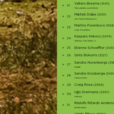
Valters Bresme
(15411)
21.
Talsu pakalnu sporta klubs
Mārtiņš Drāke
(3051)
22.
ASK Patria/Patriarace.lv
Martins Purenkovs
(1568
23.
Legs Misarables
Kaspars Krēvics
(3476)
24.
Trailinity /OSveikals. lv
25.
Etienne Schoeffter
(305
Gints Bokums
26.
(3227)
Sandris Norenbergs
(31
27.
Strādā!
Sandra Grosberga
(349
28.
TRUE STORY
Craig Rose
29.
(2969)
Uģis Dreimanis
(2997)
30.
Trailinity
Rūdolfs Ričards Anders
31.
Biofarmacija