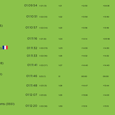
01:09:54
VZ1 (5)
V21
+12:53
+04:36
01:10:51
VZ2 (13)
V22
+13:50
+13:50
5)
01:10:57
VZ2 (14)
V23
+13:56
+13:56
01:11:16
VZ1 (6)
V24
+14:14
+05:58
01:11:32
9)
VZ2 (15)
V25
+14:30
+14:30
01:11:33
VZ2 (16)
V26
+14:32
+14:32
88)
01:11:41
VZ2 (17)
V27
+14:40
+14:40
0)
01:11:46
SZ2 (1)
S1
00:00
00:00
01:11:48
VZ3 (5)
V28
+14:47
+13:44
01:12:07
VZ3 (6)
V29
+15:06
+14:03
ons
(3551)
01:12:20
VZ2 (18)
V30
+15:19
+15:19