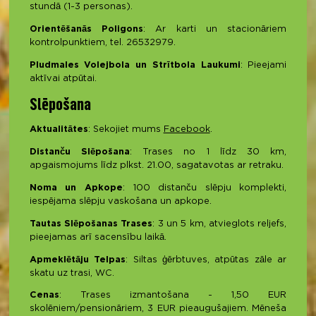
stundā (1-3 personas).
Orientēšanās Poligons
: Ar karti un stacionāriem
kontrolpunktiem, tel. 26532979.
Pludmales Volejbola un Strītbola Laukumi
: Pieejami
aktīvai atpūtai.
Slēpošana
Aktualitātes
: Sekojiet mums
Facebook
.
Distanču Slēpošana
: Trases no 1 līdz 30 km,
apgaismojums līdz plkst. 21.00, sagatavotas ar retraku.
Noma un Apkope
: 100 distanču slēpju komplekti,
iespējama slēpju vaskošana un apkope.
Tautas Slēpošanas Trases
: 3 un 5 km, atvieglots reljefs,
pieejamas arī sacensību laikā.
Apmeklētāju Telpas
: Siltas ģērbtuves, atpūtas zāle ar
skatu uz trasi, WC.
Cenas
: Trases izmantošana - 1,50 EUR
skolēniem/pensionāriem, 3 EUR pieaugušajiem. Mēneša