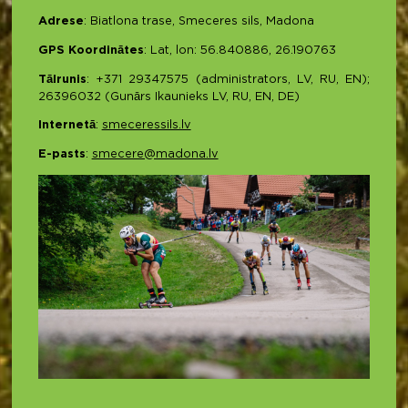
Adrese
: Biatlona trase, Smeceres sils, Madona
GPS Koordinātes
: Lat, lon: 56.840886, 26.190763
Tālrunis
: +371 29347575 (administrators, LV, RU, EN);
26396032 (Gunārs Ikaunieks LV, RU, EN, DE)
Internetā
:
smeceressils.lv
E-pasts
:
smecere@madona.lv