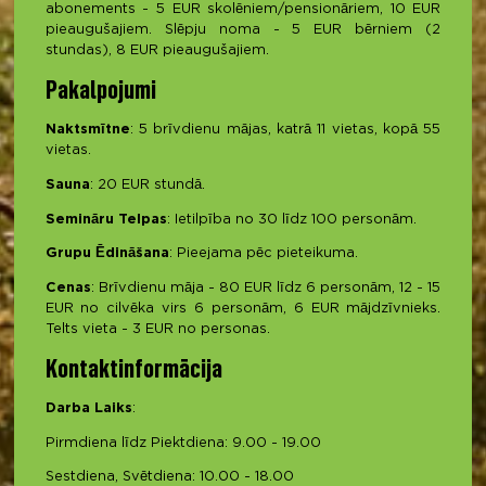
abonements - 5 EUR skolēniem/pensionāriem, 10 EUR
pieaugušajiem. Slēpju noma - 5 EUR bērniem (2
stundas), 8 EUR pieaugušajiem.
Pakalpojumi
Naktsmītne
: 5 brīvdienu mājas, katrā 11 vietas, kopā 55
vietas.
Sauna
: 20 EUR stundā.
Semināru Telpas
: Ietilpība no 30 līdz 100 personām.
Grupu Ēdināšana
: Pieejama pēc pieteikuma.
Cenas
: Brīvdienu māja - 80 EUR līdz 6 personām, 12 - 15
EUR no cilvēka virs 6 personām, 6 EUR mājdzīvnieks.
Telts vieta - 3 EUR no personas.
Kontaktinformācija
Darba Laiks
:
Pirmdiena līdz Piektdiena: 9.00 - 19.00
Sestdiena, Svētdiena: 10.00 - 18.00