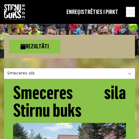
EN
REĢISTRĒTIES I PIRKT
REZULTĀTI
Izvēlies sadaļu
Smeceres sila
Stirnu buks