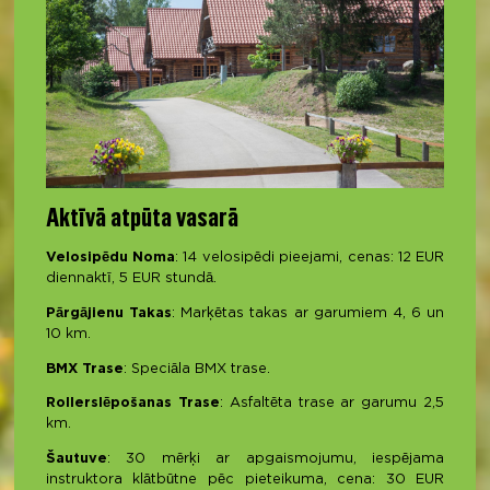
Aktīvā atpūta vasarā
Velosipēdu Noma
: 14 velosipēdi pieejami, cenas: 12 EUR
diennaktī, 5 EUR stundā.
Pārgājienu Takas
: Marķētas takas ar garumiem 4, 6 un
10 km.
BMX Trase
: Speciāla BMX trase.
Rollerslēpošanas Trase
: Asfaltēta trase ar garumu 2,5
km.
Šautuve
: 30 mērķi ar apgaismojumu, iespējama
instruktora klātbūtne pēc pieteikuma, cena: 30 EUR