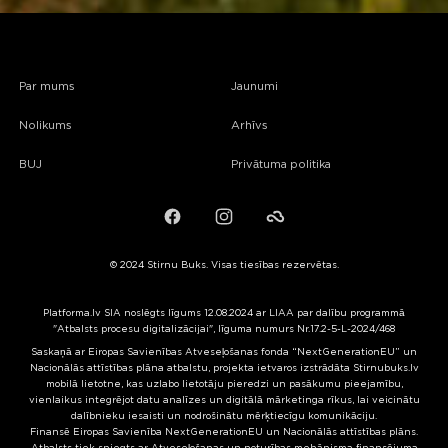
Par mums
Jaunumi
Nolikums
Arhīvs
BUJ
Privātuma politika
Facebook
Instagram
Failiem.lv
© 2024 Stirnu Buks. Visas tiesības rezervētas.
Platforma.lv SIA noslēgts līgums 12.08.2024 ar LIAA par dalību programmā
"Atbalsts procesu digitalizācijai", līguma numurs Nr.17.2-5-L-2024/468
Saskaņā ar Eiropas Savienības Atveseļošanas fonda “NextGenerationEU” un
Nacionālās attīstības plāna atbalstu, projekta ietvaros izstrādāta Stirnubuks.lv
mobilā lietotne, kas uzlabo lietotāju pieredzi un pasākumu pieejamību,
vienlaikus integrējot datu analīzes un digitālā mārketinga rīkus, lai veicinātu
dalībnieku iesaisti un nodrošinātu mērķtiecīgu komunikāciju.
Finansē Eiropas Savienība NextGenerationEU un Nacionālās attīstības plāns.