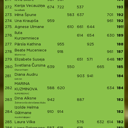
Kerija Vecauziņa
272.
674
722
537
1933
Swedbank
273.
Irēna Špune
583
637
701
1921
274.
Una Kraupša
959
961
1920
275.
Agnese Ulmane
610
661
644
1915
Iluta
276.
614
654
630
1898
Kurzemniece
277.
Pārsla Kathina
955
925
1880
Beate Muceniece
278.
918
961
1879
Blome run
279.
Elizabete Suseja
651
571
648
1870
Svetlana Čursina
280.
639
550
665
1854
ChursinTeam
Diana Audru
281.
903
941
1844
G4S SK
MARINA
282.
588
620
634
1842
KUZMINOVA
SUPERSONIC
Dina Alksne
283.
942
887
1829
Žolneroviča skriešanas klubs
Izolde Helma
284.
910
914
1824
Gūtmane
Kustini kājiņas!
285.
Laura Vilka
576
632
614
1822