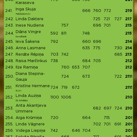
Karaseva
Inga Skuja
241.
666
760
772
2198
Palīdzēsim.lv
242.
Linda Daktere
725
721
727
2173
243.
Inese Nudiena
757
696
701
2154
Diāna Vingre
244.
592
811
748
2151
Swedbank
245.
Ieva Šakena
792
660
696
2148
246.
Anna Lasmane
635
775
730
2140
247.
Renāte Rēpiņa
703
742
685
2130
248.
Raisa Marčinkus
738
684
705
2127
249.
Ilze Ramiņa
760
653
707
2120
Diana Stepina-
250.
724
673
722
2119
Gauja
Kristīne Hermane
251.
724
719
672
2115
ELVI
Linda Auziņa
252.
1100
1006
2106
SS Arkādija
Anta Akantjeva
253.
682
697
724
2103
Ummere
254.
Aiga Krūmiņa
720
664
715
2099
255.
Linda Vāgnere
702
701
691
2094
256.
Videga Liepiņa
742
646
704
2092