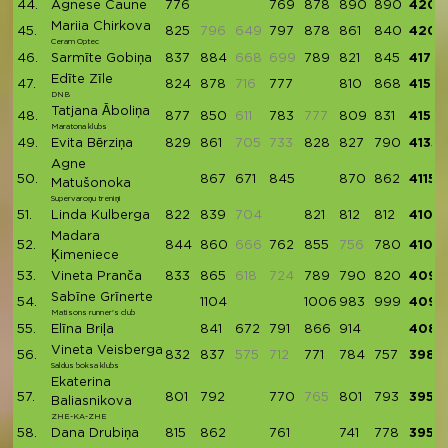
44.
Agnese Caune
776
769
878
890
890
4203
Mariia Chirkova
45.
825
796
649
797
878
861
840
4201
Ceram Optec
46.
Sarmīte Gobiņa
837
884
668
699
789
821
845
4176
Edīte Zīle
47.
824
878
716
777
810
868
4157
DNB
Tatjana Āboliņa
48.
877
850
611
783
777
809
831
4150
Maratona klubs
49.
Evita Bērziņa
829
861
705
733
828
827
790
4135
Agne
50.
867
671
845
870
862
4115
Matušonoka
Supervaroņu treniņi
51.
Linda Kulberga
822
839
704
821
812
812
4106
Madara
52.
844
860
666
762
855
756
780
4101
Ķimeniece
53.
Vineta Pranča
833
865
618
724
789
790
820
4097
Sabīne Grīnerte
54.
1104
1006
983
999
4092
Matisons runner's club
55.
Elīna Briļa
841
672
791
866
914
4084
Vineta Veisberga
56.
832
837
575
712
771
784
757
3981
Saldus boksa klubs
Ekaterina
57.
801
792
770
765
801
793
3957
Baliasnikova
ZHE-KA-ZHE
58.
Dana Drubiņa
815
862
761
741
778
3957