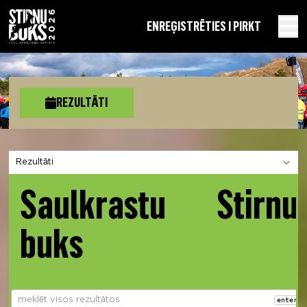
EN
REĢISTRĒTIES I PIRKT
REZULTĀTI
Izvēlies sadaļu
Saulkrastu Stirnu
buks
enter