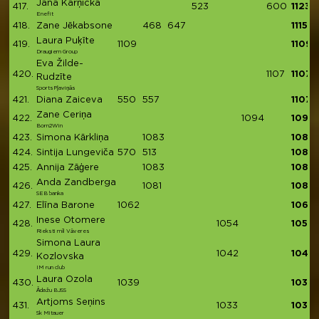
Jana Karņicka
417.
523
600
1123
Enefit
418.
Zane Jēkabsone
468
647
1115
Laura Puķīte
419.
1109
1109
Draugiem Group
Eva Žilde-
420.
1107
1107
Rudzīte
SportsPļaviņās
421.
Diana Zaiceva
550
557
1107
Zane Ceriņa
422.
1094
1094
Born2Win
423.
Simona Kārkliņa
1083
1083
424.
Sintija Lungeviča
570
513
1083
425.
Annija Zāģere
1083
1083
Anda Zandberga
426.
1081
1081
SEB banka
427.
Elīna Barone
1062
1062
Inese Otomere
428.
1054
1054
Rieksti mīl Vāveres
Simona Laura
429.
1042
1042
Kozlovska
IM run club
Laura Ozola
430.
1039
1039
Ādažu BJSS
Artjoms Seņins
431.
1033
1033
Sk Mitauer