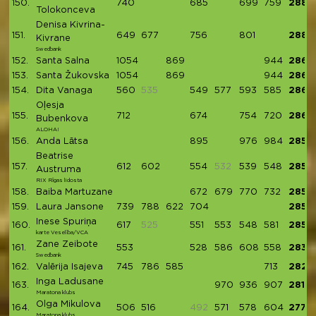
150.
740
685
699
759
2883
Tolokonceva
Denisa Kivrina-
151.
649
677
756
801
2883
Kivrane
Swedbank
152.
Santa Salna
1054
869
944
2867
153.
Santa Žukovska
1054
869
944
2867
154.
Dita Vanaga
560
535
549
577
593
585
2864
Oļesja
155.
712
674
754
720
2860
Bubenkova
ALOHA!
156.
Anda Lātsa
895
976
984
2855
Beatrise
157.
612
602
554
532
539
548
2855
Austruma
RIX Rīgas lidosta
158.
Baiba Martuzane
672
679
770
732
2853
159.
Laura Jansone
739
788
622
704
2853
Inese Spuriņa
160.
617
525
551
553
548
581
2850
karte Veselība/VCA
Zane Zeibote
161.
553
528
586
608
558
2833
Swedbank
162.
Valērija Isajeva
745
786
585
713
2829
Inga Ladusane
163.
970
936
907
2813
Maratona klubs
Olga Mikulova
164.
506
516
492
571
578
604
2775
Maratona klubs