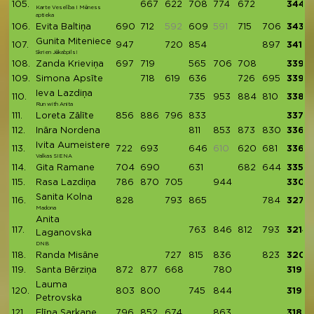
105.
667
622
708
774
672
3443
Karte Veselība I Mēness
aptieka
106.
Evita Baltiņa
690
712
592
609
591
715
706
3432
Gunita Miteniece
107.
947
720
854
897
3418
Skrien Jēkabpils!
108.
Zanda Krieviņa
697
719
565
706
708
3395
109.
Simona Apsīte
718
619
636
726
695
3394
Ieva Lazdiņa
110.
735
953
884
810
3382
Run with Anita
111.
Loreta Zālīte
856
886
796
833
3371
112.
Ināra Nordena
811
853
873
830
3367
Ivita Aumeistere
113.
722
693
646
610
620
681
3362
Valkas SIENA
114.
Gita Ramane
704
690
631
682
644
3351
115.
Rasa Lazdiņa
786
870
705
944
3305
Sanita Kolna
116.
828
793
865
784
3270
Madona
Anita
117.
763
846
812
793
3214
Laganovska
DNB
118.
Randa Misāne
727
815
836
823
3201
119.
Santa Bērziņa
872
877
668
780
3197
Lauma
120.
803
800
745
844
3192
Petrovska
121.
Elīna Sarkane
796
852
674
863
3185