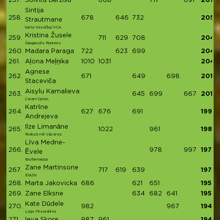
257.
Solvita Bērziša
668
717
691
2076
Sintija
258.
678
646
732
2056
Strautmane
karte Veselība/VCA
Kristina Žusele
259.
711
629
708
2048
Daugavpils Runners
260.
Madara Paraga
722
623
699
2044
261.
Aļona Meļņika
1010
1031
2041
Agnese
262.
671
649
698
2018
Staceviča
Aisylu Kamalieva
263.
645
699
667
2011
Ceram Optec
Katrīne
264.
627
676
691
1994
Andrejeva
Ilze Limanāne
265.
1022
961
1983
Rieksti mīl Vāveres
Līva Medne-
266.
978
997
1975
Ēvele
Biofarmacija
Zane Martinsone
267.
717
619
639
1975
El&Za
268.
Marta Jakovicka
686
621
651
1958
269.
Zane Elksne
634
682
641
1957
Kate Dūdele
270.
982
967
1949
Legs Miserables
271.
Ieva Skore
987
961
1948