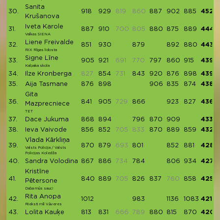
Sanita
30.
918
929
819
860
887
902
885
4521
Krušanova
Iveta Karole
31.
887
910
700
805
880
875
889
4441
Valkas SIENA
Liene Freivalde
32.
851
930
879
892
880
4432
RIX Rīgas lidosta
Signe Līne
33.
905
921
691
770
797
860
915
4398
Kalpaka skola
34.
Ilze Kronberga
827
854
731
843
920
876
898
4391
35.
Aija Tasmane
876
898
906
835
874
4389
Gita
36.
841
905
729
866
923
827
4362
Mazprecniece
TET
37.
Dace Jukuma
868
894
796
870
909
4337
38.
Ieva Vaivode
856
852
705
833
870
889
859
4326
Vlada Kārkliņa
39.
870
879
693
801
852
881
4283
Valsts Policija / Valsts
Policijas Koledža
40.
Sandra Volodina
867
886
734
784
806
934
4277
Kristīne
41.
840
889
705
826
837
760
858
4250
Pētersone
Daba mūs sauc!
Rita Anopa
42.
1012
983
1136
1083
4214
Rieksti mīl Vāveres
43.
Lolita Kauķe
813
831
666
789
880
815
870
4209