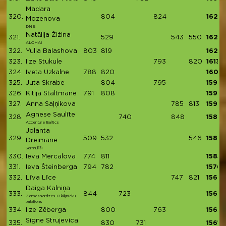
Madara
320.
804
824
1628
Mozenova
DNB
Natālija Žižina
321.
529
543
550
1622
ALOHA!
322.
Yulia Balashova
803
819
1622
323.
Ilze Stukule
793
820
1613
324.
Iveta Uzkalne
788
820
1608
325.
Juta Skrabe
804
795
1599
326.
Kitija Staltmane
791
808
1599
327.
Anna Saļņikova
785
813
1598
Agnese Saulīte
328.
740
848
1588
Accenture Baltics
Jolanta
329.
509
532
546
1587
Dreimane
Sermulīši
330.
Ieva Mercalova
774
811
1585
331.
Ieva Šteinberga
794
782
1576
332.
Līva Līce
747
821
1568
Daiga Kalniņa
333.
844
723
1567
Zemessardzes 13.kājnieku
bataljons
334.
Ilze Zēberga
800
763
1563
Signe Strujevica
335.
830
731
1561