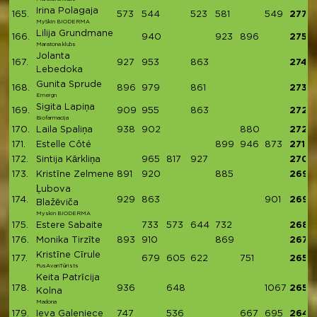
Irina Polagaja
165.
573
544
523
581
549
2770
MySkin BIODERMA
Lilija Grundmane
166.
940
923
896
2759
Maratona klubs
Jolanta
167.
927
953
863
2743
Lebedoka
Gunita Sprude
168.
896
979
861
2736
Emergn
Sigita Lapiņa
169.
909
955
863
2727
Biofarmacija
170.
Laila Spaliņa
938
902
880
2720
171.
Estelle Côté
899
946
873
2718
172.
Sintija Kārkliņa
965
817
927
2709
173.
Kristīne Zelmene
891
920
885
2696
Ļubova
174.
929
863
901
2693
Blažēviča
Myskin BIODERMA
175.
Estere Sabaite
733
573
644
732
2682
176.
Monika Tirzīte
893
910
869
2672
Kristīne Cīrule
177.
679
605
622
751
2657
PusAvanTūrists
Keita Patrīcija
178.
936
648
1067
2651
Kolna
Madona
179.
Ieva Galeniece
747
536
667
695
2645