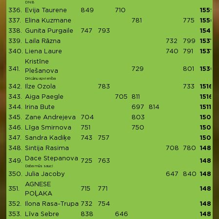
DNB
336.
Evija Taurene
849
710
1559
337.
Elina Kuzmane
781
775
1556
338.
Gunita Purgaile
747
793
1540
339.
Laila Rāzna
732
799
1531
340.
Liena Laure
740
791
1531
Kristīne
341.
729
801
1530
Plešanova
Dricānu apvienība
342.
Ilze Ozola
783
733
1516
343.
Aiga Paegle
705
811
1516
344.
Irina Bute
697
814
1511
345.
Zane Andrejeva
704
803
1507
346.
Līga Smirnova
751
750
1501
347.
Sandra Kadiķe
743
757
1500
348.
Sintija Rasima
708
780
1488
Dace Stepanova
349.
725
763
1488
Daba mūs sauc!
350.
Julia Jacoby
647
840
1487
AGNESE
351.
715
771
1486
POĻAKA
352.
Ilona Rasa-Trupa
732
754
1486
353.
Līva Sebre
838
646
1484