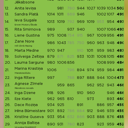
Jēkabsone
12.
Anita Ieviņa
981
780
944
1027
1039
1034
5025
13.
Sandra Platā
1014
1011
869
946
1002
1017
4990
Ieva Siugale
14.
1013
1019
792
969
1019
953
954
4974
Green Motors/Škoda
15.
Rita Smirnova
989
937
940
1007
1066
4939
16.
Liene Gustina
975
1008
754
915
967
1009
956
4915
Zane Nore
17.
986
1043
785
750
960
963
948
4900
Hill Climb Racing
18.
Marta Medne
970
947
910
1011
959
983
4870
19.
Solveiga Zeltiņa
879
871
825
933
1031
1008
1015
4866
20.
Lauma Sargune
980
1006
856
1008
999
4849
Marina Krastiņa
21.
1006
796
894
974
959
984
4817
Maratona klubs
22.
Inga Rītere
997
788
897
888
944
1004
4730
Agnese Zīmele
23.
959
865
962
952
943
4681
Rēzeknes novads
24.
Inga Dzene
918
926
910
960
946
4660
25.
Ilze Kiete
962
965
810
973
893
4603
26.
Dace Roziņa
934
925
891
886
957
4593
27.
Irēna Būmeistare
901
892
786
884
912
946
939
4590
28.
Kristīne Guseva
933
954
632
866
903
888
876
4554
Annija Baltiņa
29.
890
931
780
823
923
959
4526
Virsotne/MARMOT