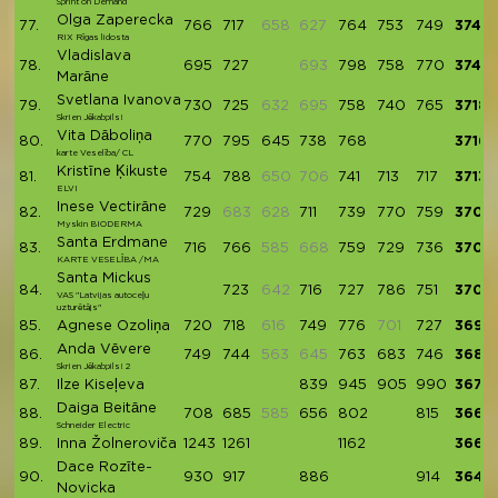
Sprint on Demand
Olga Zaperecka
77.
766
717
658
627
764
753
749
3749
RIX Rīgas lidosta
Vladislava
78.
695
727
693
798
758
770
3748
Marāne
Svetlana Ivanova
79.
730
725
632
695
758
740
765
3718
Skrien Jēkabpils!
Vita Dāboliņa
80.
770
795
645
738
768
3716
karte Veselība/ CL
Kristīne Ķikuste
81.
754
788
650
706
741
713
717
3713
ELVI
Inese Vectirāne
82.
729
683
628
711
739
770
759
3708
Myskin BIODERMA
Santa Erdmane
83.
716
766
585
668
759
729
736
3706
KARTE VESELĪBA /MA
Santa Mickus
84.
723
642
716
727
786
751
3703
VAS "Latvijas autoceļu
uzturētājs"
85.
Agnese Ozoliņa
720
718
616
749
776
701
727
3690
Anda Vēvere
86.
749
744
563
645
763
683
746
3685
Skrien Jēkabpils! 2
87.
Ilze Kiseļeva
839
945
905
990
3679
Daiga Beitāne
88.
708
685
585
656
802
815
3666
Schneider Electric
89.
Inna Žolneroviča
1243
1261
1162
3666
Dace Rozīte-
90.
930
917
886
914
3647
Novicka