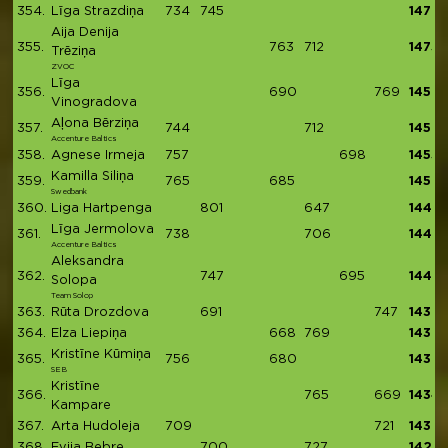
354.
Līga Strazdiņa
734
745
1479
Aija Denija
355.
763
712
1475
Trēziņa
ZVOC
Līga
356.
690
769
1459
Vinogradova
Aļona Bērziņa
357.
744
712
1456
Accenture Baltics
358.
Agnese Irmeja
757
698
1455
Kamilla Siliņa
359.
765
685
1450
Swedbank
360.
Liga Hartpenga
801
647
1448
Līga Jermolova
361.
738
706
1444
Accenture Baltics
Aleksandra
362.
747
695
1442
Solopa
Team Solop
363.
Rūta Drozdova
691
747
1438
364.
Elza Liepiņa
668
769
1437
Kristīne Kūmiņa
365.
756
680
1436
SEB
Kristīne
366.
765
669
1434
Kampare
367.
Arta Hudoleja
709
721
1430
368.
Evija Bebre
700
727
1427