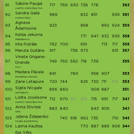
Sabine Pauga
91.
717
769
630
738
778
3632
KARTE VESELĪBA/MA
Sandra Gaile
92.
989
832
851
939
3611
mySport Ogre
Agnese
93.
923
858
892
924
3597
Ādamsone
Ketija Jekuma
94.
771
947
932
939
3589
Palīdzēsim.lv
95.
Irita Putrāle
762
700
691
713
717
3583
96.
Maruta Guitāne
917
758
973
931
3579
Vineta Grigane-
97.
749
760
592
718
739
3558
Drande
ELVI
Madara Pāvele
98.
891
780
958
907
3536
Pazudušais azimuts
99.
Zane Letapure
720
744
625
730
711
613
3530
Sigita Nīcgale
100.
856
860
909
887
3512
Unifiedpost
Lolita Joselsone
101.
712
670
551
616
715
661
717
3475
KARTE VESELĪBA/MA
Arina Stivriņa
102.
883
840
843
905
3471
DPD
Jeļena Ždaņenko
103.
740
618
662
735
710
3465
MySkin BIODERMA
104.
Laima Kaufiņa
770
887
886
906
3449
Ilze Vilks