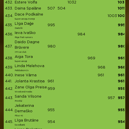
432.
Estere Volfa
1032
1032
433.
Daina Spalāne
507
504
1011
Dace Podkalne
434.
1003
1003
Supervaroņu treniņi
Līga Daģe
435.
995
995
Dadzīši
Ieva Ivaško
436.
984
984
Riga Trail runners
Daido Dagne
437.
980
980
Brūvere
IM run club
Aiga Tora
438.
969
969
Supervaroņi
Linda Melehova
439.
968
968
Palīdzēsim.lv
440.
Inese Vārna
961
961
441.
Jolanta Krastiņa
961
961
Zane Olga Preise
442.
959
959
Weekend media
Sanda Vilsone
443.
957
957
Printful
Jekaterina
444.
955
955
Demeško
Fiksi-Ki
Līga Brutāne
445.
954
954
Swedbank