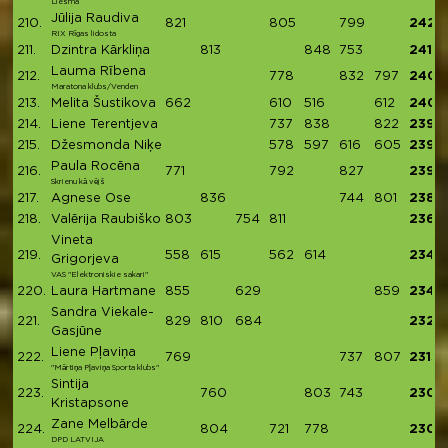
Liesma
Jūlija Raudiva
210.
821
805
799
2425
RIX Rīgas lidosta
211.
Dzintra Kārkliņa
813
848
753
2414
Lauma Rībena
212.
778
832
797
2407
Maratona klubs/Venden
213.
Melita Šustikova
662
610
516
612
2400
214.
Liene Terentjeva
737
838
822
2397
215.
Džesmonda Niķe
578
597
616
605
2396
Paula Rocēna
216.
771
792
827
2390
Skrienu kā vējš
217.
Agnese Ose
836
744
801
2381
218.
Valērija Raubiško
803
754
811
2368
Vineta
219.
558
615
562
614
2349
Grigorjeva
VAS "Elektroniskie sakari"
220.
Laura Hartmane
855
629
859
2343
Sandra Viekale-
221.
829
810
684
2323
Gasjūne
Liene Pļaviņa
222.
769
737
807
2313
"Mārtiņa Pļaviņa Sporta klubs"
Sintija
223.
760
803
743
2306
Kristapsone
Zane Melbārde
224.
804
721
778
2303
DPD LATVIJA