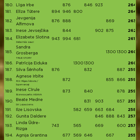
180.
Līga Irbe
876
846
923
2645
181.
Elīza Tūtere
894
946
800
2640
Jevgenija
182.
876
888
869
2633
Alfimova
183.
Inese Jevsejčika
844
902
875
2621
Elizabete Slotina
184.
943
994
681
2618
Daba mūs sauc!
Sandra
185.
1300
1300
2600
Grosberga
TRUE STORY
186.
Patrīcija Eiduka
1300
1300
2600
187.
Silva Šēnhofa
876
832
887
2595
Agnese Irbīte
188.
872
855
866
2593
RIX Rīgas lidosta /
Supervaroņi
Inese Cīrule
189.
873
840
878
2591
Biznesa parks ABAVA
Beate Medne
190.
831
903
857
2591
SK Lejasciems
191.
Ilze Lisovska
582
659
663
684
2588
192.
Gunita Daldere
846
888
843
2577
Linda Ūdre-
193.
743
565
669
600
2577
Rizga
194.
Agnija Grantina
677
569
646
667
2559