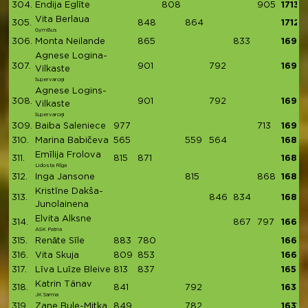
304.
Endija Eglīte
808
905
1713
Vita Berlaua
305.
848
864
1712
GymBus
306.
Monta Neilande
865
833
1698
Agnese Logina-
307.
901
792
1693
Vilkaste
Supervaroņi
Agnese Logins-
308.
901
792
1693
Vilkaste
Supervaroņi
309.
Baiba Saleniece
977
713
1690
310.
Marina Babičeva
565
559
564
1688
Emīlija Frolova
311.
815
871
1686
Lidosta Rīga
312.
Inga Jansone
815
868
1683
Kristīne Dakša-
313.
846
834
1680
Junolainena
Elvita Alksne
314.
867
797
1664
ASK Patria
315.
Renāte Sīle
883
780
1663
316.
Vita Skuja
809
853
1662
317.
Līva Luīze Bleive
813
837
1650
Katrin Tänav
318.
841
792
1633
JK Sarma
319.
Zane Bule-Mitka
849
782
1631