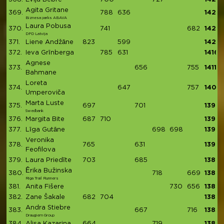
Agita Gritane
369.
788
636
1424
Biznesa parks ABAVA
Laura Pobusa
370.
741
682
1423
DPD Latvija
371.
Liene Andžāne
823
599
1422
372.
Ieva Grīnberga
785
631
1416
Agnese
373.
656
755
1411
Bahmane
Loreta
374.
647
757
1404
Umperoviča
Marta Luste
375.
697
701
1398
Swedbank
376.
Margita Bite
687
710
1397
377.
Līga Gutāne
698
698
1396
Veronika
378.
765
631
1396
Feofilova
379.
Laura Priedīte
703
685
1388
Ērika Bužinska
380.
718
669
1387
Riga Trail Runners
381.
Anita Fišere
730
656
1386
382.
Zane Šakale
682
704
1386
Andra Stiebre
383.
667
716
1383
Draugiem Group
384.
Alisa Kazarina
664
719
1383