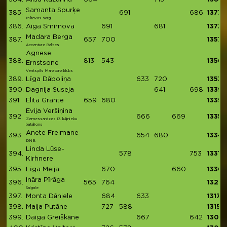
Samanta Spurķe
385.
691
686
1377
Mītavas sargi
386.
Aiga Smirnova
691
681
1372
Madara Berga
387.
657
700
1357
Accenture Baltics
Agnese
388.
813
543
1356
Ernstsone
Ventspils Maratona klubs
389.
Līga Dāboliņa
633
720
1353
390.
Dagnija Suseja
641
698
1339
391.
Elita Grante
659
680
1339
Evija Veršiņina
392.
666
669
1335
Zemessardzes 13. kājnieku
bataljons
Anete Freimane
393.
654
680
1334
DNB
Linda Lūse-
394.
578
753
1331
Kirhnere
395.
Līga Meija
670
660
1330
Ināra Pīrāga
396.
565
764
1329
Salgale
397.
Monta Dāniele
684
633
1317
398.
Maija Putāne
727
588
1315
399.
Daiga Greiškāne
667
642
1309