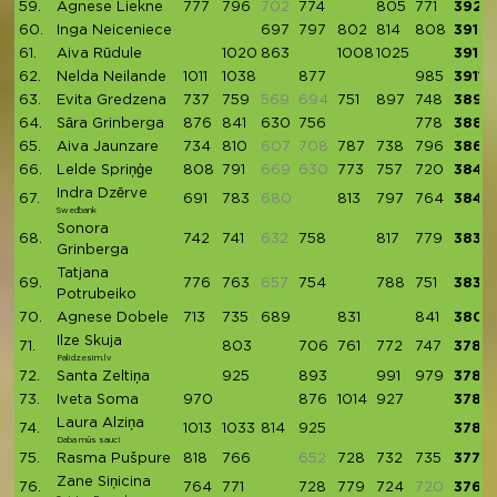
59.
Agnese Liekne
777
796
702
774
805
771
3923
60.
Inga Neiceniece
697
797
802
814
808
3918
61.
Aiva Rūdule
1020
863
1008
1025
3916
62.
Nelda Neilande
1011
1038
877
985
3911
63.
Evita Gredzena
737
759
569
694
751
897
748
3892
64.
Sāra Grinberga
876
841
630
756
778
3881
65.
Aiva Jaunzare
734
810
607
708
787
738
796
3865
66.
Lelde Spriņģe
808
791
669
630
773
757
720
3849
Indra Dzērve
67.
691
783
680
813
797
764
3848
Swedbank
Sonora
68.
742
741
632
758
817
779
3837
Grinberga
Tatjana
69.
776
763
657
754
788
751
3832
Potrubeiko
70.
Agnese Dobele
713
735
689
831
841
3809
Ilze Skuja
71.
803
706
761
772
747
3789
Palidzesim.lv
72.
Santa Zeltiņa
925
893
991
979
3788
73.
Iveta Soma
970
876
1014
927
3787
Laura Alziņa
74.
1013
1033
814
925
3785
Daba mūs sauc!
75.
Rasma Pušpure
818
766
652
728
732
735
3779
Zane Siņicina
76.
764
771
728
779
724
720
3766