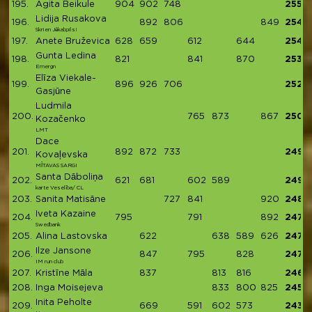
195.
Agita Beikule
904
902
748
2554
Lidija Rusakova
196.
892
806
849
2547
Skrien Jēkabpils!
197.
Anete Bruževica
628
659
612
644
2543
Gunta Ledina
198.
821
841
870
2532
Emergn
Elīza Viekale-
199.
896
926
706
2528
Gasjūne
Ludmila
200.
765
873
867
2505
Kozačenko
LMT
Dace
201.
892
872
733
2497
Kovaļevska
MĪTAVAS SARGI
Santa Dāboliņa
202.
621
681
602
589
2493
karte Veselība/ CL
203.
Sanita Matisāne
727
841
920
2488
Iveta Kazaine
204.
795
791
892
2478
Swedbank
205.
Alina Lastovska
622
638
589
626
2475
Ilze Jansone
206.
847
795
828
2470
IM run club
207.
Kristīne Māla
837
813
816
2466
208.
Inga Moisejeva
833
800
825
2458
Inita Peholte
209.
669
591
602
573
2435