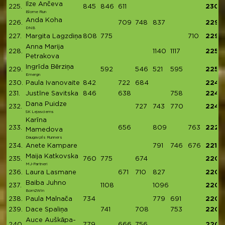
Ilze Ančeva
225.
845
846
611
2302
Blome Run
Anda Koha
226.
709
748
837
2294
DNB
227.
Margita Lagzdiņa
808
775
710
2293
Anna Marija
228.
1140
1117
2257
Petrakova
Ingrīda Bērziņa
229.
592
546
521
595
2254
Emergn
230.
Paula Ivanovaite
842
722
684
2248
231.
Justīne Savitska
846
638
758
2242
Dana Puidze
232.
727
743
770
2240
SK Lejasciems
Karīna
233.
656
809
763
2228
Mamedova
Daugavpils Runners
234.
Anete Kampare
791
746
676
2213
Maija Katkovska
235.
760
775
674
2209
MJ-Partneri
236.
Laura Lasmane
671
710
827
2208
Baiba Juhno
237.
1108
1096
2204
Born2Win
238.
Paula Malnača
734
779
691
2204
239.
Dace Spaliņa
741
708
753
2202
Auce Auškāpa-
240.
779
666
756
2201