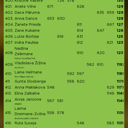
400.
Kristīne Valtere
726
578
1304
401.
Anete Vilne
671
628
1299
402.
Dace Pāruma
635
659
1294
403.
Anna Dance
653
630
1283
404.
Žanete Priede
611
667
1278
405.
Zane Kukaine
614
647
1261
406.
Luīze Bortiņa
619
631
1250
407.
Indra Pauliņa
612
621
1233
Nadīna
408.
610
620
1230
Zeikmane
Karte Veselība/MA
Vladislava Žižina
409.
582
610
1192
ALOHA!
Laine Helmane
410.
592
597
1189
RIX Rīgas lidosta
411.
Gunta Slosberga
558
620
1178
412.
Anna Maklakova
548
629
1177
413.
Elina Zalkalne
1149
1149
Aivija Jansone
414.
567
581
1148
Salgale
Laima
415.
558
578
1136
Dreimane-Zvilna
Biznesa parks ABAVA
416.
Ruta Suseja
548
583
1131