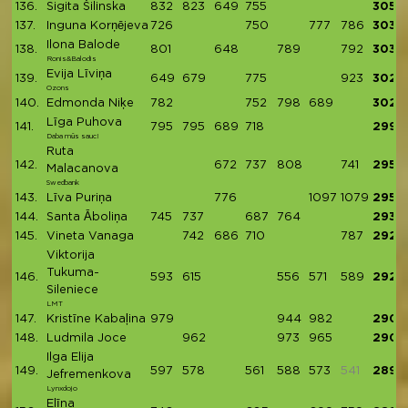
136.
Sigita Šilinska
832
823
649
755
3059
137.
Inguna Korņējeva
726
750
777
786
3039
Ilona Balode
138.
801
648
789
792
3030
Ronis&Balodis
Evija Līviņa
139.
649
679
775
923
3026
Ozons
140.
Edmonda Niķe
782
752
798
689
3021
Līga Puhova
141.
795
795
689
718
2997
Daba mūs sauc!
Ruta
142.
672
737
808
741
2958
Malacanova
Swedbank
143.
Līva Puriņa
776
1097
1079
2952
144.
Santa Āboliņa
745
737
687
764
2933
145.
Vineta Vanaga
742
686
710
787
2925
Viktorija
Tukuma-
146.
593
615
556
571
589
2924
Sileniece
LMT
147.
Kristīne Kabaļina
979
944
982
2905
148.
Ludmila Joce
962
973
965
2900
Ilga Elija
149.
597
578
561
588
573
541
2897
Jefremenkova
Lynxdojo
Elīna