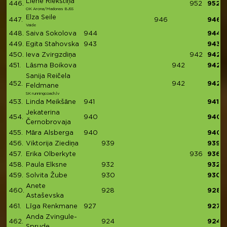
Liene Riekstiņa
446.
952
952
OK Arona/Madonas BJSS
Elza Seile
447.
946
946
Vaide
448.
Saiva Sokolova
944
944
449.
Egita Stahovska
943
943
450.
Ieva Zvirgzdiņa
942
942
451.
Lāsma Boikova
942
942
Sanija Reičela
452.
942
942
Feldmane
SK runningcoach.lv
453.
Linda Meikšāne
941
941
Jekaterina
454.
940
940
Černobrovaja
455.
Māra Alsberga
940
940
456.
Viktorija Ziediņa
939
939
457.
Erika Olberkyte
936
936
458.
Paula Elksne
932
932
459.
Solvita Žube
930
930
Anete
460.
928
928
Astaševska
461.
Līga Renkmane
927
927
Anda Zvingule-
462.
924
924
Sprude