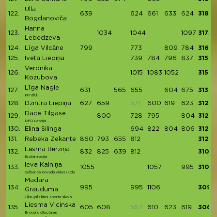
Ulla
122.
639
624
661
633
624
3181
Bogdanoviča
Hanna
123.
1034
1044
1097
3175
Lebedzeva
124.
Līga Vilcāne
799
773
809
784
3165
125.
Iveta Liepiņa
739
784
796
837
3156
Veronika
126.
1015
1083
1052
3150
Kozubova
Līga Nagle
127.
631
565
655
604
675
3130
Printful
128.
Dzintra Liepiņa
627
659
571
600
619
623
3128
Dace Tilgase
129.
800
728
795
804
3127
DPD Latvija
130.
Elina Silinga
694
822
804
806
3126
131.
Rebeka Zekante
860
793
655
812
3120
Lāsma Bērziņa
132.
832
825
639
812
3108
Biofarmacija
Ieva Kalniņa
133.
1055
1057
995
3107
Gulbenes novada vidusskola
Madara
134.
995
995
1106
3096
Grauduma
Cēsu pilsētas sporta skola
Liesma Vicinska
135.
605
608
567
610
623
619
3065
Brocēnu cilpotājas