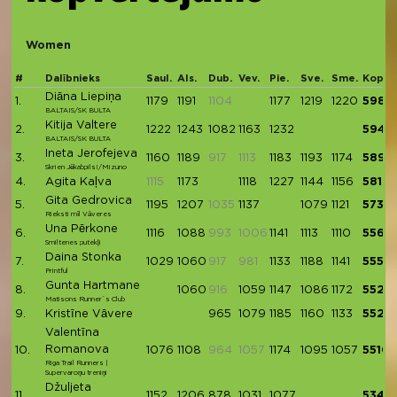
Women
#
Dalībnieks
Saul.
Als.
Dub.
Vev.
Pie.
Sve.
Sme.
Kopā
Diāna Liepiņa
1.
1179
1191
1104
1177
1219
1220
5986
BALTAIS/SK BULTA
Kitija Valtere
2.
1222
1243
1082
1163
1232
5942
BALTAIS/SK BULTA
Ineta Jerofejeva
3.
1160
1189
917
1113
1183
1193
1174
5899
Skrien Jēkabpils!/Mizuno
4.
Agita Kaļva
1115
1173
1118
1227
1144
1156
5818
Gita Gedrovica
5.
1195
1207
1035
1137
1079
1121
5739
Rieksti mīl Vāveres
Una Pērkone
6.
1116
1088
993
1006
1141
1113
1110
5568
Smiltenes putekļi
Daina Stonka
7.
1029
1060
917
981
1133
1188
1141
5551
Printful
Gunta Hartmane
8.
1060
916
1059
1147
1086
1172
5524
Matisons Runner`s Club
9.
Kristīne Vāvere
965
1079
1185
1160
1133
5522
Valentīna
Romanova
10.
1076
1108
964
1057
1174
1095
1057
5510
Riga Trail Runners |
Supervaroņu treniņi
Džuljeta
11.
1152
1206
878
1031
1077
5344