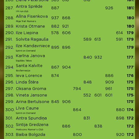
286.
Liene Petersone
583
618
618
1819
Antra Sprēde
287.
887
926
1813
IM run club
Alīna Fisenkova
288.
937
868
1805
Riga Trail Runners
289.
Krista Otmane
882
921
1803
290.
Ilze Liepina
578
606
614
1798
291.
Solvita Ragauša
589
613
591
1793
Ilze Kandavniece
292.
895
896
1791
Sprint on Demand
Karīna Janova
293.
840
932
1772
Siguldas Takas
Santa Kalvīte
294.
867
904
1771
Biofarmacija
295.
Ieva Lorence
874
886
1760
296.
Linda Štēra
848
909
1757
297.
Oksana Groma
794
961
1755
298.
Vineta Jansone
552
601
601
1754
299.
Arina Bertulsone
845
906
1751
Līva Caune
300.
864
880
1744
Sprint on Demand
301.
Antra Spundiņa
831
898
1729
Sintija Gredzena
302.
886
838
1724
Matisons Runner’s Club
303.
Baiba Bolgzda
800
920
1720