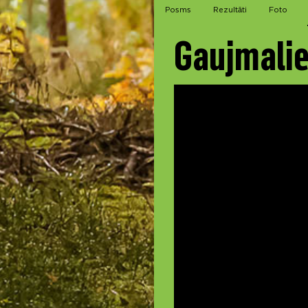
Posms
Rezultāti
Foto
Gaujmalie