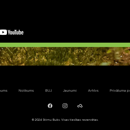
mums
Nolikums
BUJ
Jaunumi
Arhīvs
Privātuma po
Facebook
Instagram
Failiem.lv
© 2024 Stirnu Buks. Visas tiesības rezervētas.