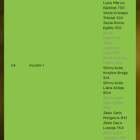
Lusis Mārcis
Kārkliņš 730
Skola Kristaps
Trēziņš 100
Skola Reinis
Eglītis 100
Skola
Maksimus
Jānis
Gustsons-
Kuks 100
Skola Adrians
Frēlihs 100
24.
Kocēni 1
Stirnu buks
Kristīne Breģe
914
Stirnu buks
Liāna Aldiņa
804
Stirnu buks
Ivars Eglītis
780
Zakis Gatis
Melgalvis 841
Zakis Dace
Liepiņa 764
Zakis Auce
Auškāpa 758