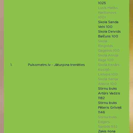
1025
Lusis Matīss
Haritonovs
1001
Skola Sanda
Vehi 100
Skola Deivids
Balčuns 100
Skola
Ringolds
Gagainis 100
Skola Annija
Raga 100
1.
Pulsometrs.lv - Jāturpina trenēties
Skola Renārs
Kociņš-
Lielupe 100
Skola Sanija
Alksne 100
Stirnu buks
Artūrs Vadzis
1182
Stirnu buks
Pēteris Grīviņš
1146
Stirnu buks
Edgars
Sprūds 852
Zakis Ilona