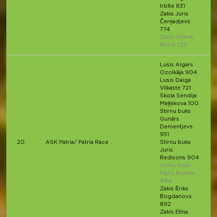
Irbīte 831
Zakis Juris
Čerņadjevs
774
Zakis Pēteris
Bricis 726
Lusis Aigars
Ozolkāja 904
Lusis Daiga
Vilkaste 721
Skola Sendija
Meļņikova 100
Stirnu buks
Gunārs
Dementjevs
951
20.
ASK Patria/ Patria Race
Stirnu buks
Juris
Redisons 904
Stirnu buks
Māris Reiniks
884
Zakis Ēriks
Bogdanovs
892
Zakis Elīna