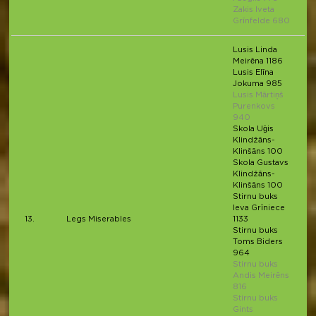
Zakis Iveta
Grīnfelde 680
Lusis Linda
Meirēna 1186
Lusis Elīna
Jokuma 985
Lusis Mārtiņš
Purenkovs
940
Skola Uģis
Klindžāns-
Klinšāns 100
Skola Gustavs
Klindžāns-
Klinšāns 100
Stirnu buks
Ieva Grīniece
13.
Legs Miserables
1133
Stirnu buks
Toms Biders
964
Stirnu buks
Andis Meirēns
816
Stirnu buks
Gints