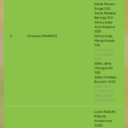
Skola Ritvars
Sluga 100
Skola Madara
Bērziņa 100
Stirnu buks
Aiva Klepere
1139
5.
Virsotne/MARMOT
Stirnu buks
Marija Kraule
1119
Stirnu buks
Arnis Sluga
884
Zakis Jānis
Olengovičs
1155
Zakis Kristaps
Bruners 1025
Zakis Jānis
Znotiņš 962
Zakis Jānis
Kravalis 834
Lusis Rūdolfs
Ričards
Andersons
1080