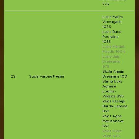
723
Lusis Matīss
Vecvagaris
1076
Lusis Dace
Podkalne
1055
Lusis Mārtiņš
Plaudis 1004
Lusis Uģis
Dreimanis
979
Skola Annija
29.
Supervaroņu treniņi
Dreimane 100
Stirnu buks
Agnese
Logina-
Vilkaste 895
Zakis Ksenija
Burda-Lapsiņa
852
Zakis Agne
Matušonoka
653
Zakis Ojārs
Vēzis 645