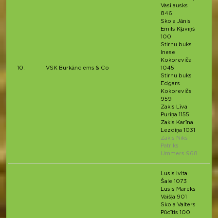
Vasilausks
846
Skola Jānis
Emīls Kļaviņš
100
Stirnu buks
Inese
Kokoreviča
10.
VSK Burkānciems & Co
1045
Stirnu buks
Edgars
Kokorevičs
959
Zakis Līva
Puriņa 1155
Zakis Karīna
Lezdiņa 1031
Zakis Niks
Patriks
Ummers 968
Lusis Ivita
Šale 1073
Lusis Mareks
Vaišļa 901
Skola Valters
Pūcītis 100