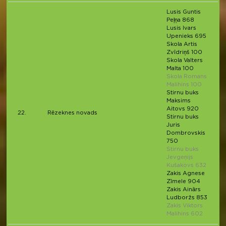
Lusis Guntis
Peļņa 868
Lusis Ivars
Upenieks 695
Skola Artis
Zvīdriņš 100
Skola Valters
Malta 100
Skola Romans
Malihins 100
Stirnu buks
Maksims
Aitovs 920
22.
Rēzeknes novads
Stirnu buks
Juris
Dombrovskis
750
Stirnu buks
Jevgeņijs
Kušakovs 632
Zakis Agnese
Zīmele 904
Zakis Ainārs
Ludboržs 853
Zakis Viktors
Malihins 602