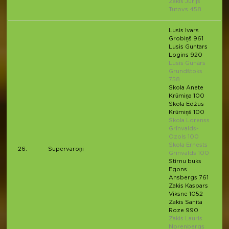
Zakis Jurijs
Tutovs 458
Lusis Ivars
Grobiņš 961
Lusis Guntars
Logins 920
Lusis Gunārs
Grundštoks
758
Skola Anete
Krūmiņa 100
Skola Edžus
Krūmiņš 100
Skola Lorenss
Grīnvalds-
Ozols 100
Skola Ernests
26.
Supervaroņi
Grīnvalds 100
Stirnu buks
Egons
Ansbergs 761
Zakis Kaspars
Vīksne 1052
Zakis Sanita
Roze 990
Zakis Lauris
Norenbergs