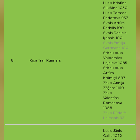
Lusis Kristīne
Slikšāne 1030
Lusis Tomass
Fedotovs 957
Skola Artūrs
Radvils 100
Skola Daniels
Ķepals 100
Skola Emīlija
Gertmane 100
Stirnu buks
Voldemārs
8.
Riga Trail Runners
Lejnieks 1085
Stirnu buks
Artūrs
Krūmiņš 897
Zakis Annija
Zāģere 1160
Zakis
Valentīna
Romanova
1088
Zakis Rūdolfs
Leimanis 931
Lusis Jānis
Gailis 1072