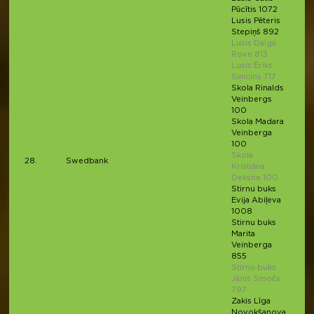
Pūcītis 1072
Lusis Pēteris
Stepiņš 892
Lusis Daiga
Rove 813
Lusis Ēriks
Siņicins 717
Skola Rinalds
Veinbergs
100
Skola Madara
Veinberga
100
Skola
28.
Swedbank
Kristiāna
Deksne 100
Stirnu buks
Evija Abiļeva
1008
Stirnu buks
Marita
Veinberga
855
Stirnu buks
Jānis Smočs
797
Zakis Līga
Novokšanova