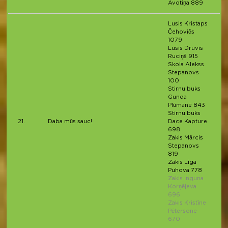
Avotiņa 889
Lusis Kristaps
Čehovičs
1079
Lusis Druvis
Ruciņš 915
Skola Alekss
Stepanovs
100
Stirnu buks
Gunda
Plūmane 843
Stirnu buks
21.
Daba mūs sauc!
Dace Kapture
698
Zakis Mārcis
Stepanovs
819
Zakis Līga
Puhova 778
Zakis Inguna
Korņējeva
696
Zakis Kristīne
Pētersone
670