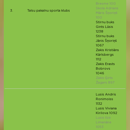
Bresme 100
Skola Adrians
3.
Talsu pakalnu sporta klubs
Māris Šņoriņš
100
Stirnu buks
Gints Lūsis
1238
Stirnu buks
Jānis Šņoriņš
1067
Zakis Kristiāns
Kārlsbergs
1112
Zakis Erasts
Bobrovs
1046
Zakis Ģirts
Žagars 897
Lusis Andris
Ronimoiss
1132
Lusis Viviana
Kirilova 1092
Lusis Ilze
Limanāne
1053