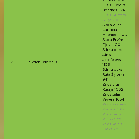
Žilinsks 1097
Lusis Rūdolfs
Bondars 974
Lusis Guntars
Siliņš 718
Skola Alise
Gabriela
Miteniece 100
Skola Ervīns
Fiļovs 100
Stirnu buks
Jānis
Jerofejevs
7.
Skrien Jēkabpils!
1109
Stirnu buks
Ruta Šķipare
941
Zakis Līga
Rusiņa 1062
Zakis Jūlija
Vēvere 1054
Zakis Kaspars
Kravalis 1015
Zakis Jānis
Zalaks 962
Zakis Valdis
Fiļovs 788