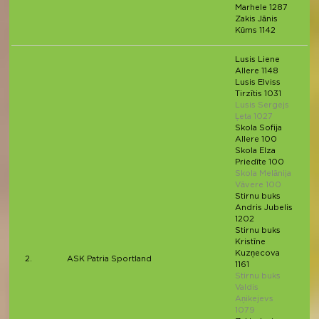
Marhele 1287
Zakis Jānis
Kūms 1142
Lusis Liene
Allere 1148
Lusis Elviss
Tirzītis 1031
Lusis Sergejs
Ļeta 1027
Skola Sofija
Allere 100
Skola Elza
Priedīte 100
Skola Melānija
Vāvere 100
Stirnu buks
Andris Jubelis
1202
Stirnu buks
Kristīne
Kuzņecova
2.
ASK Patria Sportland
1161
Stirnu buks
Valdis
Aņikejevs
1079