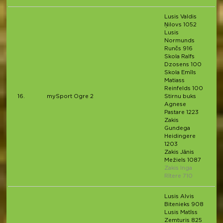
Lusis Valdis
Ņilovs 1052
Lusis
Normunds
Runčs 916
Skola Ralfs
Dzosens 100
Skola Emīls
Matiass
Reinfelds 100
16.
mySport Ogre 2
Stirnu buks
Agnese
Pastare 1223
Zakis
Gundega
Heidingere
1203
Zakis Jānis
Mežiels 1087
Zakis Inga
Rītere 710
Lusis Alvis
Bitenieks 908
Lusis Matīss
Zemturis 825