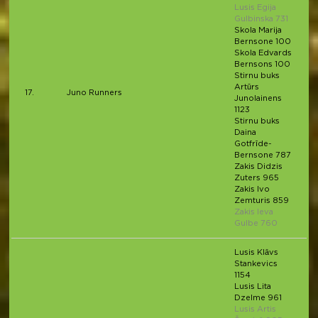
Lusis Egija
Gulbinska 731
Skola Marija
Bernsone 100
Skola Edvards
Bernsons 100
Stirnu buks
Artūrs
17.
Juno Runners
Junolainens
1123
Stirnu buks
Daina
Gotfrīde-
Bernsone 787
Zakis Didzis
Zuters 965
Zakis Ivo
Zemturis 859
Zakis Ieva
Gulbe 760
Lusis Klāvs
Stankevics
1154
Lusis Lita
Dzelme 961
Lusis Artis