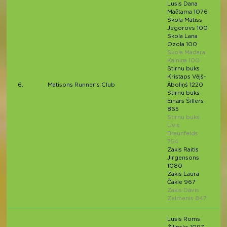
Lusis Dana
Mačtama 1076
Skola Matīss
Jegorovs 100
Skola Lana
Ozola 100
Skola Madara
Kalniņa 100
Stirnu buks
Kristaps Vējš-
6.
Matisons Runner’s Club
Āboliņš 1220
Stirnu buks
Einārs Šillers
865
Stirnu buks
Uvis
Braunfelds
754
Zakis Raitis
Jirgensons
1080
Zakis Laura
Čakle 967
Zakis Dāvis
Zelmenis 847
Lusis Roms