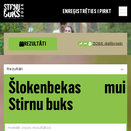
EN
REĢISTRĒTIES I PIRKT
REZULTĀTI
3086 dalībnieki
Izvēlies sadaļu
Šlokenbekas muiž
Stirnu buks