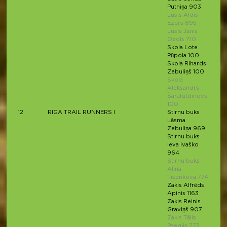
Putniņa 903
Lusis Aldis
Ezers 895
Lusis Jānis
Ozols 710
Skola Lote
Pūpola 100
Skola Rihards
Zebuliņš 100
Skola
Aleksandrs
Šarafutdinovs
100
12.
RIGA TRAIL RUNNERS I
Stirnu buks
Lāsma
Zebuliņa 969
Stirnu buks
Ieva Ivaško
964
Stirnu buks
Alīna
Fisenkova 774
Zakis Alfrēds
Apinis 1163
Zakis Reinis
Graviņš 907
Zakis Tālis
Paeglis 773