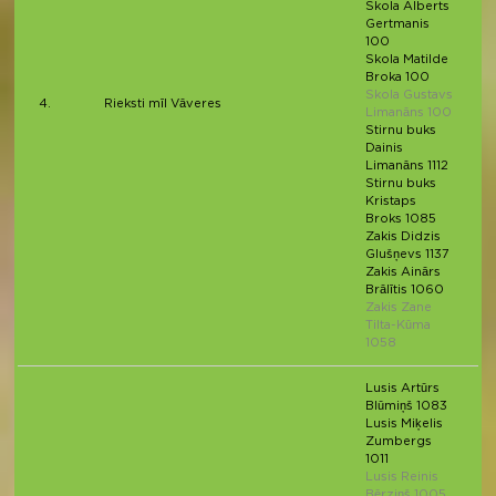
Skola Alberts
Gertmanis
100
Skola Matilde
Broka 100
Skola Gustavs
4.
Rieksti mīl Vāveres
Limanāns 100
Stirnu buks
Dainis
Limanāns 1112
Stirnu buks
Kristaps
Broks 1085
Zakis Didzis
Glušņevs 1137
Zakis Ainārs
Brālītis 1060
Zakis Zane
Tilta-Kūma
1058
Lusis Artūrs
Blūmiņš 1083
Lusis Miķelis
Zumbergs
1011
Lusis Reinis
Bērziņš 1005