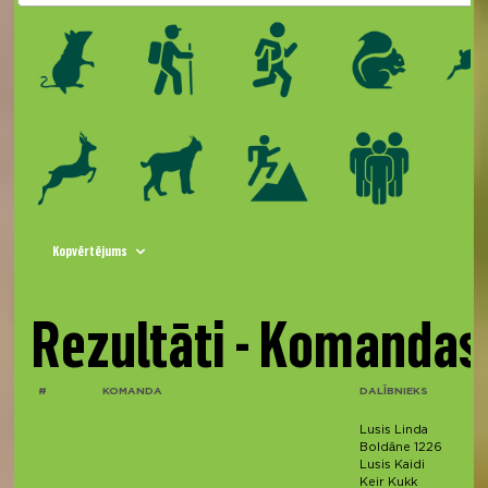
Kopvērtējums
Rezultāti - Komandas
#
KOMANDA
DALĪBNIEKS
Lusis Linda
Boldāne 1226
Lusis Kaidi
Keir Kukk