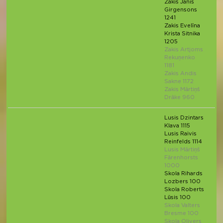
Zakis Janis
Girgensons
1241
Zakis Evelīna
Krista Sitnika
1205
Zakis Artjoms
Rekuņenko
1181
Zakis Andis
Sakne 1172
Zakis Mārtiņš
Drāke 960
Lusis Dzintars
Klava 1115
Lusis Raivis
Reinfelds 1114
Lusis Mārtiņš
Fārenhorsts
1000
Skola Rihards
Lozbers 100
Skola Roberts
Lūsis 100
Skola Valters
Bresme 100
Skola Olivers