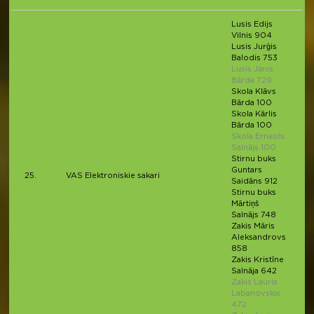
Lusis Edijs
Vilnis 904
Lusis Jurģis
Balodis 753
Lusis Jānis
Bārda 729
Skola Klāvs
Bārda 100
Skola Kārlis
Bārda 100
Skola Ernests
Salnājs 100
Stirnu buks
Guntars
25.
VAS Elektroniskie sakari
Saidāns 912
Stirnu buks
Mārtiņš
Salnājs 748
Zakis Māris
Aleksandrovs
858
Zakis Kristīne
Salnāja 642
Zakis Lauris
Labanovskis
472