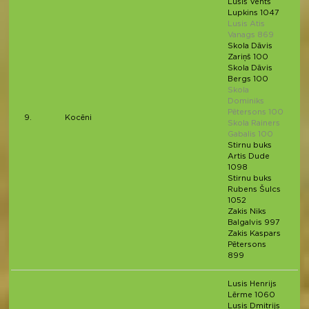
Lusis Vents
Lupkins 1047
Lusis Atis
Vanags 869
Skola Dāvis
Zariņš 100
Skola Dāvis
Bergs 100
Skola
Dominiks
Pētersons 100
9.
Kocēni
Skola Rainers
Gabalis 100
Stirnu buks
Artis Dude
1098
Stirnu buks
Rubens Šulcs
1052
Zakis Niks
Balgalvis 997
Zakis Kaspars
Pētersons
899
Lusis Henrijs
Lērme 1060
Lusis Dmitrijs