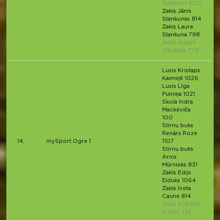
Žumburs 500
Zakis Jānis
Stankunas 814
Zakis Laura
Stankuna 798
Zakis Aigars
Cibuļskis 779
Lusis Kristaps
Kaimiņš 1026
Lusis Līga
Putniņa 1021
Skola Indra
Mackeviča
100
Stirnu buks
Renārs Roze
14.
mySport Ogre 1
1107
Stirnu buks
Arnis
Mūrnieks 831
Zakis Edijs
Eiduks 1064
Zakis Iveta
Caune 814
Zakis Roberts
Ivzāns 735