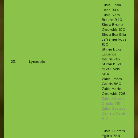
Lusis Linda
Loce 944
Lusis Ivars
Brauns 940
Skola Bruno
Oborskis 100
Skola Ilga Elija
Jefremenkova
100
Stirnu buks
Eduards
Gauris 762
23.
Lynxdojo
Stirnu buks
Miks Locis
684
Zakis Ilmārs
Gauris 860
Zakis Marks
Oborskis 726
Zakis Alberts
Druska 715
Zakis Gustavs
Daniels Ozols
618
Lusis Guntars
Eglītis 784