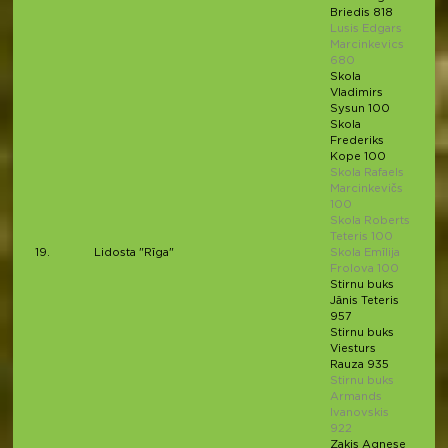
Briedis 818
Lusis Edgars
Marcinkevics
680
Skola
Vladimirs
Sysun 100
Skola
Frederiks
Kope 100
Skola Rafaels
Marcinkevičs
100
Skola Roberts
Teteris 100
19.
Lidosta "Rīga"
Skola Emīlija
Frolova 100
Stirnu buks
Jānis Teteris
957
Stirnu buks
Viesturs
Rauza 935
Stirnu buks
Armands
Ivanovskis
922
Zakis Agnese