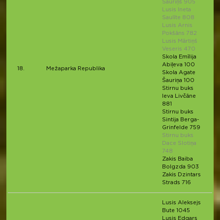
Šauriņš 905
Lusis Ineta
Saulīte 808
Lusis Arnis
Pokšāns 782
Lusis Mārtiņš
Veseris 470
Skola Emīlija
Abiļeva 100
18.
Mežaparka Republika
Skola Agate
Šauriņa 100
Stirnu buks
Ieva Livčāne
881
Stirnu buks
Sintija Berga-
Grinfelde 759
Stirnu buks
Dace Slotiņa
748
Zakis Baiba
Bolgzda 903
Zakis Dzintars
Strads 716
Lusis Aleksejs
Bute 1045
Lusis Edgars