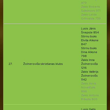
979
Zakis Roberts
Sukonovs 971
Zakis Lelde
Grīnvalde 739
Lusis Jānis
Šnepste 854
Stirnu buks
Elvita Alksne
847
Stirnu buks
Dina Alksne
798
Zakis Inna
27.
Žolneroviča skriešanas klubs
Žolneroviča
1216
Zakis Valērijs
Žolnerovičs
1142
Zakis Arnis
Noveičuks
896
Zakis Antons
Prikulis 805
Lusis Gatis