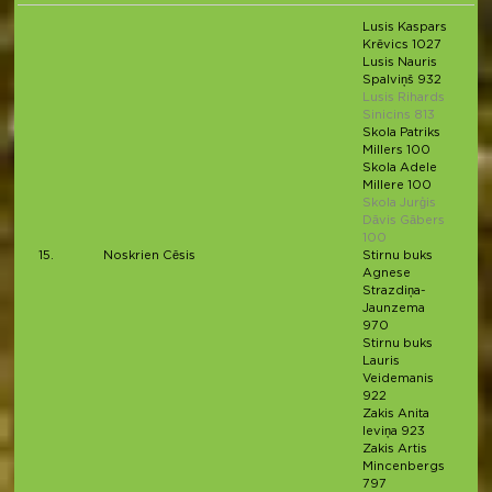
Lusis Kaspars
Krēvics 1027
Lusis Nauris
Spalviņš 932
Lusis Rihards
Sinicins 813
Skola Patriks
Millers 100
Skola Adele
Millere 100
Skola Jurģis
Dāvis Gābers
100
15.
Noskrien Cēsis
Stirnu buks
Agnese
Strazdiņa-
Jaunzema
970
Stirnu buks
Lauris
Veidemanis
922
Zakis Anita
Ieviņa 923
Zakis Artis
Mincenbergs
797