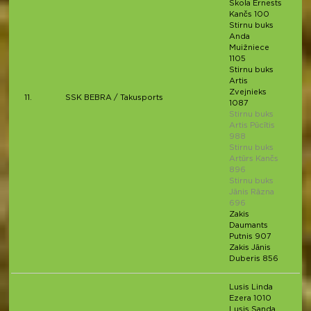
Skola Ernests
Kančs 100
Stirnu buks
Anda
Muižniece
1105
Stirnu buks
Artis
Zvejnieks
11.
SSK BEBRA / Takusports
1087
Stirnu buks
Artis Pūcītis
988
Stirnu buks
Artūrs Kančs
896
Stirnu buks
Jānis Rāzna
696
Zakis
Daumants
Putnis 907
Zakis Jānis
Duberis 856
Lusis Linda
Ezera 1010
Lusis Sanda