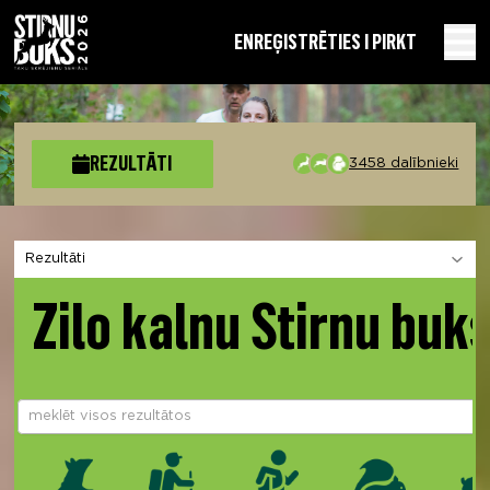
EN
REĢISTRĒTIES I PIRKT
REZULTĀTI
3458 dalībnieki
Izvēlies sadaļu
Zilo kalnu Stirnu buk