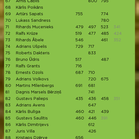
67
Arnis Čablis
800
795
68
Kārlis Poikāns
80
69
Artūrs Sapats
755
774
70
Lukass Sandness
780
73
71
Rihards Mucenieks
479
497
523
341
31
72
Ralfs Krūze
519
477
485
424
4
73
Rihards Ābele
546
461
352
45
74
Adrians Ušpelis
729
717
75
Roberts Dakteris
833
5
76
Bruno Ūdris
517
487
77
Ralfs Grants
716
78
Ernests Ozols
687
710
79
Adrians Volkovs
720
675
80
Martins Mīlenbergs
691
681
81
Dagnis Marsels Bērziņš
741
82
Gustavs Palieps
435
436
458
351
4
83
Adrians Avens
647
84
Kārlis Bulīga
460
421
439
85
Gustavs Saulītis
460
446
391
86
Kārlis Dimitrijevs
612
87
Juris Villa
426
3
88
Kristaps Dzērve
656