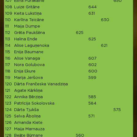
107
Elīna Purakalne
650
108
Luize Gritāne
644
109
Keita Lukstiņa
631
110
Karlīna Teicāne
630
111
Maija Dumpe
112
Grēta Paukšēna
625
113
Halina Ende
625
114
Alise Laguņenoka
621
115
Enija Baumane
62
116
Alise Vanaga
607
117
Nora Golubova
602
118
Enija Ekure
600
119
Marija Jeršova
599
120
Dārta Frančeska Vanadziņa
121
Agate Kārkliņa
122
Annika Bērziņa
585
123
Patrīcija Sokolovska
584
124
Dārta Tjukša
575
125
Selva Āboliņa
571
126
Amanda Kiete
127
Maija Marnauza
128
Beāte Būmane
560