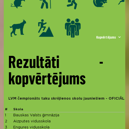
Kopvērtējums
Rezultāti - 
kopvērtējums
LVM čempionāts taku skrējienos skolu jauniešiem - OFICIĀL
#
Skola
1
Bauskas Valsts ģimnāzija
2
Aizputes vidusskola
3
Engures vidusskola