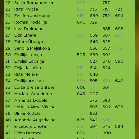
22
Sofija Romanovska
693
757
71
23
Rūta Knipše
657
735
715
723
6
24
Evelīna Jostmane
615
669
752
694
5
25
Romija Kodoliņa
640
729
26
Ieva Dreimane
685
698
27
Elza Efnere
605
659
687
650
6
28
Estere Ūburga
640
628
6
29
Sendija Meļņikova
636
657
570
5
30
Emīlija Lediņa
503
669
692
31
Emīlija Lapsiņa
627
646
590
32
Enija Jakuška
613
614
624
6
33
Rūta Meiere
561
646
58
34
Emīlija Abiļeva
569
595
579
642
5
35
Luīze Greisa Gritāne
606
661
36
Madara Grauduma
843
907
37
Amanda Dobele
575
583
5
38
Letīcija Alma Vīksna
505
602
636
39
Ulrika Ruttule
933
7
40
Amanda Augstkalne
625
542
508
4
41
Elizabete Znota
512
594
545
584
42
Elēna Bremze
832
890