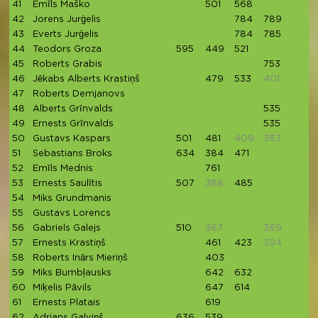
41
Emīls Maško
501
568
4
42
Jorens Jurģelis
784
789
43
Everts Jurģelis
784
785
44
Teodors Groza
595
449
521
45
Roberts Grabis
753
46
Jēkabs Alberts Krastiņš
479
533
401
4
47
Roberts Demjanovs
78
48
Alberts Grīnvalds
535
4
49
Ernests Grīnvalds
535
4
50
Gustavs Kaspars
501
481
409
363
5
51
Sebastians Broks
634
384
471
52
Emīls Mednis
761
53
Ernests Saulītis
507
388
485
54
Miks Grundmanis
7
55
Gustavs Lorencs
6
56
Gabriels Galejs
510
367
369
4
57
Ernests Krastiņš
461
423
394
4
58
Roberts Inārs Mieriņš
403
59
Miks Bumbļausks
642
632
60
Miķelis Pāvils
647
614
61
Ernests Platais
619
62
Adrians Galviņš
636
539