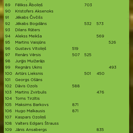
89
Fēlikss Āboliņš
703
90
Kristofers Aksenoks
58
91
Jēkabs Čivčišs
59
92
Jēkabs Bogdāns
532
573
93
Dilans Rūters
94
Alekss Meikša
569
95
Martins Vaisjūns
526
53
96
Gustavs Vītoliņš
519
97
Renārs Vērsis
507
525
98
Jurģis Muižarājs
4
99
Regnārs Ukins
493
100
Artūrs Lieksnis
501
450
101
Georgs Ošāns
4
102
Dāvis Ozols
588
103
Martins Zvirbulis
476
104
Toms Tirzītis
4
105
Maksims Barkovs
871
106
Hugo Malkausis
871
107
Kaspars Ozoliņš
4
108
Valters Edgars Štrauss
4
109
Jānis Ansabergs
835