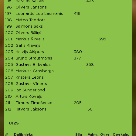
195
Haralds Saltais
433
196
Olivers Jansons
4
197
Leonards Leo Lasmanis
416
198
Mateo Teodors
199
Saimons Saks
200
Olivers Bāliņš
201
Markus Ķirvelis
395
202
Gatis Kļaviņš
203
Helvijs Aišpurs
380
204
Bruno Strautmanis
377
205
Gustavs Birkvalds
358
206
Markuss Grosbergs
207
Kristers Leons
208
Gustavs Vīnerts
209
Ian Sunderland
210
Artūrs Kovaļs
211
Timurs Timošenko
205
212
Ritvars Jaksons
156
U12S
#
Dalībnieks
Sila
Valm.
Ogre
Opekaln.
Mi