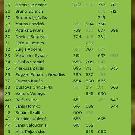
25
Dainis Opincāns
707
689
738
712
67
26
Bruno Sprincis
672
712
72
27
Roberts Ļiņēvičs
745
71
28
Matīss Lazdiņš
659
694
768
29
Patriks Levāns
739
633
677
699
6
30
Daniels Sudmalis
704
445
784
31
Otto Viļumovs
720
71
32
Jurģis Āboliņš
653
707
677
6
33
Vladimirs Sysun
719
637
603
6
34
Jēkabs Stepiņš
650
709
647
6
35
Markuss Zālītis
695
713
568
635
36
Edgars Eduards Graudiņš
769
630
488
5
37
Ernests Kančs
654
680
665
57
38
Gustavs Grīnbergs
561
617
711
663
5
39
Valters Vanags
645
630
40
Ralfs Slaide
651
488
647
5
41
Jānis Homko
616
689
644
42
Renārs Saulītis
600
576
6
43
Kristiāns Kalniņš
653
635
44
Jānis Saldūksnis
615
682
45
Miks Paļčevskis
679
660