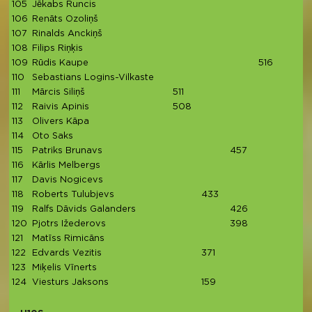
105
Jēkabs Runcis
106
Renāts Ozoliņš
107
Rinalds Anckiņš
108
Filips Riņķis
109
Rūdis Kaupe
516
110
Sebastians Logins-Vilkaste
111
Mārcis Siliņš
511
112
Raivis Apinis
508
113
Olivers Kāpa
114
Oto Saks
115
Patriks Brunavs
457
116
Kārlis Melbergs
117
Davis Nogicevs
118
Roberts Tulubjevs
433
119
Ralfs Dāvids Galanders
426
120
Pjotrs Ižederovs
398
121
Matīss Rimicāns
122
Edvards Vezitis
371
123
Miķelis Vīnerts
124
Viesturs Jaksons
159