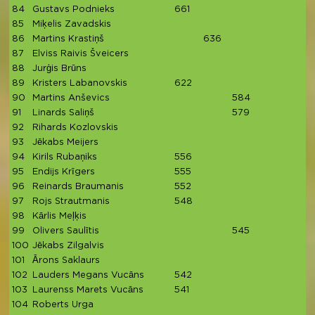
84
Gustavs Podnieks
661
85
Miķelis Zavadskis
86
Martins Krastiņš
636
87
Elviss Raivis Šveicers
88
Jurģis Brūns
89
Kristers Labanovskis
622
90
Martins Anševics
584
91
Linards Saliņš
579
92
Rihards Kozlovskis
93
Jēkabs Meijers
94
Kirils Rubaņiks
556
95
Endijs Krīgers
555
96
Reinards Braumanis
552
97
Rojs Strautmanis
548
98
Kārlis Meļķis
5
99
Olivers Saulītis
545
100
Jēkabs Zilgalvis
101
Ārons Saklaurs
102
Lauders Megans Vucāns
542
103
Laurenss Marets Vucāns
541
104
Roberts Urga