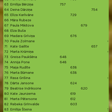
63
Emīlija Bērziņa
757
64
Deina Dārziņa
754
65
Elīza Karlivāne
729
66
Māra Rubeze
67
Paula Mikitova
679
68
Elza Buša
69
Madara Grīviņa
676
70
Paula Zolmane
66
71
Kate Gailīte
657
72
Marta Krūmiņa
65
73
Greisa Paukšēna
648
74
Annija Pone
648
75
Maija Rudīte
638
76
Marta Būmane
638
77
Rasa Grišina
63
78
Dārta Jansone
624
79
Beatrise Indriksone
620
80
Kate Jaunzema
619
81
Marta Pētersone
612
82
Rebeka Grīnvalde
603
83
Emīlija Šteina
59