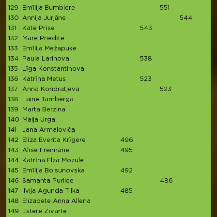
129
Emīlija Bumbiere
551
130
Annija Jurjāne
544
131
Kate Prīse
543
132
Mare Priedīte
133
Emīlija Mežapuķe
5
134
Paula Larinova
538
135
Līga Konstantinova
136
Katrīna Metus
523
137
Anna Kondratjeva
523
138
Laine Tamberga
139
Marta Berzina
140
Maija Urga
141
Jana Armaloviča
4
142
Elīza Everita Krīgere
496
143
Alīse Freimane
495
144
Katrīna Elza Mozule
4
145
Emīlija Bolsunovska
492
146
Samanta Purlice
486
147
Ilvija Agunda Tilka
485
148
Elizabete Anna Allena
149
Estere Zīvarte