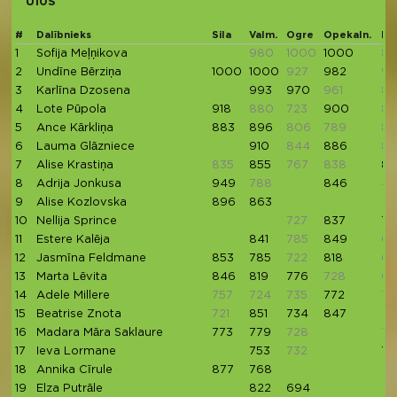
U10S
#
Dalībnieks
Sila
Valm.
Ogre
Opekaln.
Mil
1
Sofija Meļņikova
980
1000
1000
85
2
Undīne Bērziņa
1000
1000
927
982
97
3
Karlīna Dzosena
993
970
961
85
4
Lote Pūpola
918
880
723
900
87
5
Ance Kārkliņa
883
896
806
789
82
6
Lauma Glāzniece
910
844
886
86
7
Alise Krastiņa
835
855
767
838
83
8
Adrija Jonkusa
949
788
846
49
9
Alise Kozlovska
896
863
10
Nellija Sprince
727
837
79
11
Estere Kalēja
841
785
849
66
12
Jasmīna Feldmane
853
785
722
818
65
13
Marta Lēvita
846
819
776
728
62
14
Adele Millere
757
724
735
772
76
15
Beatrise Znota
721
851
734
847
16
Madara Māra Saklaure
773
779
728
71
17
Ieva Lormane
753
732
77
18
Annika Cīrule
877
768
19
Elza Putrāle
822
694