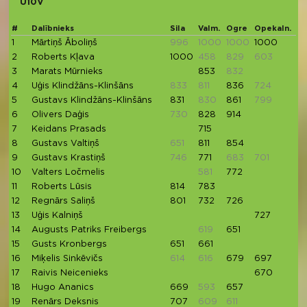
U10V
#
Dalībnieks
Sila
Valm.
Ogre
Opekaln.
Mi
1
Mārtiņš Āboliņš
996
1000
1000
1000
1
2
Roberts Kļava
1000
458
829
603
93
3
Marats Mūrnieks
853
832
4
Uģis Klindžāns-Klinšāns
833
811
836
724
8
5
Gustavs Klindžāns-Klinšāns
831
830
861
799
8
6
Olivers Daģis
730
828
914
7
Keidans Prasads
715
85
8
Gustavs Valtiņš
651
811
854
9
Gustavs Krastiņš
746
771
683
701
82
10
Valters Ločmelis
581
772
11
Roberts Lūsis
814
783
7
12
Regnārs Saliņš
801
732
726
6
13
Uģis Kalniņš
727
14
Augusts Patriks Freibergs
619
651
15
Gusts Kronbergs
651
661
16
Miķelis Sinkēvičs
614
616
679
697
6
17
Raivis Neicenieks
670
6
18
Hugo Ananics
669
593
657
7
19
Renārs Deksnis
707
609
611
6