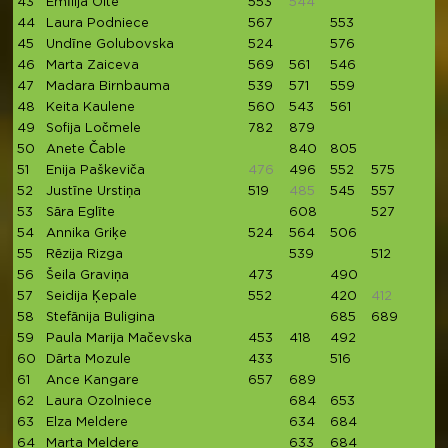
43
Emīlija Olte
553
544
5
44
Laura Podniece
567
553
45
Undīne Golubovska
524
576
46
Marta Zaiceva
569
561
546
4
47
Madara Birnbauma
539
571
559
48
Keita Kaulene
560
543
561
5
49
Sofija Ločmele
782
879
50
Anete Čable
840
805
51
Enija Paškeviča
476
496
552
575
4
52
Justīne Urstiņa
519
485
545
557
53
Sāra Eglīte
608
527
4
54
Annika Griķe
524
564
506
4
55
Rēzija Rizga
539
512
56
Šeila Graviņa
473
490
4
57
Seidija Ķepale
552
420
412
4
58
Stefānija Buligina
685
689
59
Paula Marija Mačevska
453
418
492
60
Dārta Mozule
433
516
61
Ance Kangare
657
689
62
Laura Ozolniece
684
653
63
Elza Meldere
634
684
64
Marta Meldere
633
684