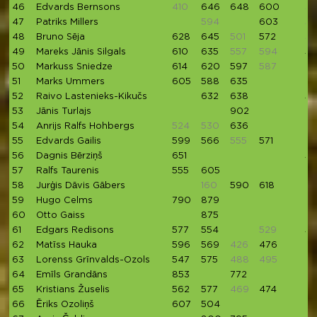
46
Edvards Bernsons
410
646
648
600
55
47
Patriks Millers
594
603
5
48
Bruno Sēja
628
645
501
572
51
49
Mareks Jānis Silgals
610
635
557
594
5
50
Markuss Sniedze
614
620
597
587
51
Marks Ummers
605
588
635
52
Raivo Lastenieks-Kikučs
632
638
54
53
Jānis Turlajs
902
54
Anrijs Ralfs Hohbergs
524
530
636
55
Edvards Gailis
599
566
555
571
56
Dagnis Bērziņš
651
53
57
Ralfs Taurenis
555
605
58
Jurģis Dāvis Gābers
160
590
618
4
59
Hugo Celms
790
879
60
Otto Gaiss
875
61
Edgars Redisons
577
554
529
53
62
Matīss Hauka
596
569
426
476
46
63
Lorenss Grīnvalds-Ozols
547
575
488
495
64
Emīls Grandāns
853
772
65
Kristians Žuselis
562
577
469
474
66
Ēriks Ozoliņš
607
504
49