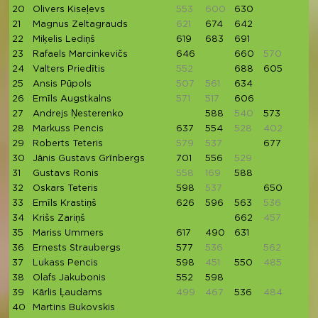
20
Olivers Kiseļevs
553
600
630
21
Magnus Zeltagrauds
621
674
642
6
22
Miķelis Lediņš
619
683
691
23
Rafaels Marcinkevičs
646
660
570
61
24
Valters Priedītis
552
688
605
25
Ansis Pūpols
507
561
634
61
26
Emīls Augstkalns
571
517
606
6
27
Andrejs Ņesterenko
588
540
573
5
28
Markuss Pencis
637
554
528
402
5
29
Roberts Teteris
579
537
677
5
30
Jānis Gustavs Grīnbergs
701
556
529
5
31
Gustavs Ronis
558
169
588
6
32
Oskars Teteris
598
537
650
5
33
Emīls Krastiņš
626
596
563
536
34
Krišs Zariņš
662
457
4
35
Mariss Ummers
617
490
631
36
Ernests Straubergs
577
536
562
37
Lukass Pencis
598
451
550
485
4
38
Olafs Jakubonis
552
598
39
Kārlis Ļaudams
499
467
536
484
4
40
Martins Bukovskis