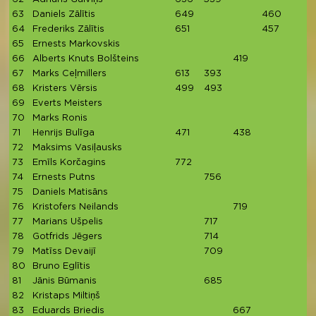
63
Daniels Zālītis
649
460
64
Frederiks Zālītis
651
457
65
Ernests Markovskis
66
Alberts Knuts Bolšteins
419
67
Marks Ceļmillers
613
393
68
Kristers Vērsis
499
493
69
Everts Meisters
70
Marks Ronis
71
Henrijs Bulīga
471
438
72
Maksims Vasiļausks
73
Emīls Korčagins
772
74
Ernests Putns
756
75
Daniels Matisāns
76
Kristofers Neilands
719
77
Marians Ušpelis
717
78
Gotfrids Jēgers
714
79
Matīss Devaijī
709
80
Bruno Eglītis
81
Jānis Būmanis
685
82
Kristaps Miltiņš
83
Eduards Briedis
667