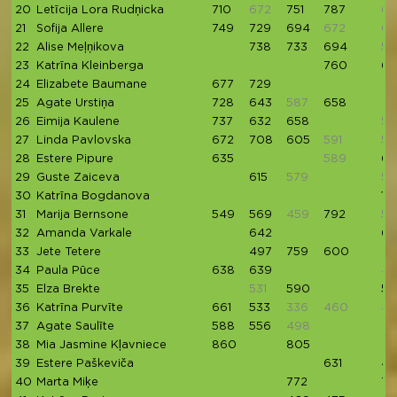
20
Letīcija Lora Rudņicka
710
672
751
787
61
21
Sofija Allere
749
729
694
672
65
22
Alise Meļņikova
738
733
694
59
23
Katrīna Kleinberga
760
69
24
Elizabete Baumane
677
729
25
Agate Urstiņa
728
643
587
658
26
Eimija Kaulene
737
632
658
59
27
Linda Pavlovska
672
708
605
591
54
28
Estere Pipure
635
589
64
29
Guste Zaiceva
615
579
54
30
Katrīna Bogdanova
10
31
Marija Bernsone
549
569
459
792
50
32
Amanda Varkale
642
61
33
Jete Tetere
497
759
600
34
Paula Pūce
638
639
49
35
Elza Brekte
531
590
58
36
Katrīna Purvīte
661
533
336
460
48
37
Agate Saulīte
588
556
498
38
Mia Jasmine Kļavniece
860
805
39
Estere Paškeviča
631
46
40
Marta Miķe
772
74