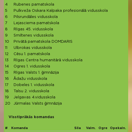
4
Rubenes pamatskola
5
Pulkveža Oskara Kalpaka profesionālā vidusskola
6
Pilsrundāles vidusskola
7
Lejasciema pamatskola
8
Rīgas 45. vidusskola
9
Smiltenes vidusskola
10
Privātā pamatskola DOMDARIS
11
Ulbrokas vidusskola
12
Cēsu 1. pamatskola
13
Rīgas Centra humanitārā vidusskola
14
Ogres 1. vidusskola
15
Rīgas Valsts 1. ģimnāzija
16
Ādažu vidusskola
17
Dobeles 1. vidusskola
18
Talsu 2. vidusskola
19
Jelgavas 4.vidusskola
20
Jūrmalas Valsts ģimnāzija
Visstiprākās komandas
#
Komanda
Sila
Valm.
Ogre
Opekaln.
Mi