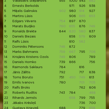
3
Vladislavs Stepanovs
955
1000
943
882
92
4
Ernests Berkolds
971
926
938
5
Miķelis Galinskis
902
980
914
927
9
6
Martins Lūsis
906
865
853
8
7
Edgars Vēveris
754
897
870
8
Marats Budjko
760
855
876
749
78
9
Ronalds Brekte
844
820
580
837
8
10
Daniels Biezais
858
579
809
82
11
Ralfs Lūsis
810
582
8
12
Dominiks Pētersons
748
872
7
13
Marks Bahmanis
759
667
795
706
82
14
Krisjānis Kristens Ozols
749
806
789
15
Daniels Homko
739
866
756
16
Raimonds Saklaurs
784
816
17
Jānis Zālītis
792
717
838
18
Toms Boruto
751
450
749
813
75
19
Emīls Ivanovs
780
701
705
75
20
Ralfs Broks
762
806
7
21
Roberts Rudītis
743
784
488
22
Rihards Jemsts
658
799
755
70
23
Jēkabs Krēsliņš
736
700
24
Gustavs Krieviņš
688
779
658
71