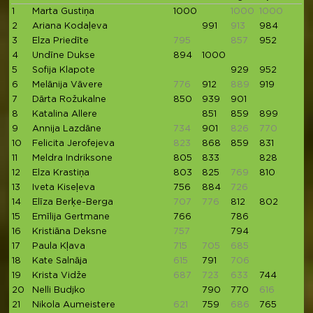
1
Marta Gustiņa
1000
1000
1000
2
Ariana Kodaļeva
991
913
984
1
3
Elza Priedīte
795
857
952
9
4
Undīne Dukse
894
1000
5
Sofija Klapote
929
952
9
6
Melānija Vāvere
776
912
889
919
8
7
Dārta Rožukalne
850
939
901
8
Katalina Allere
851
859
899
7
9
Annija Lazdāne
734
901
826
770
8
10
Felicita Jerofejeva
823
868
859
831
11
Meldra Indriksone
805
833
828
12
Elza Krastiņa
803
825
769
810
7
13
Iveta Kiseļeva
756
884
726
14
Elīza Berķe-Berga
707
776
812
802
7
15
Emīlija Gertmane
766
786
8
16
Kristiāna Deksne
757
794
7
17
Paula Kļava
715
705
685
7
18
Kate Salnāja
615
791
706
7
19
Krista Vidže
687
723
633
744
7
20
Nelli Budjko
790
770
616
5
21
Nikola Aumeistere
621
759
686
765
6