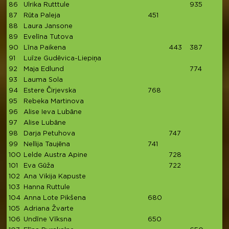
86
Ulrika Rutttule
935
87
Rūta Paleja
451
88
Laura Jansone
89
Evelīna Tutova
90
Līna Paikena
443
387
91
Luīze Gudēvica-Liepiņa
92
Maja Edlund
774
93
Lauma Sola
94
Estere Čirjevska
768
95
Rebeka Martinova
96
Alise Ieva Lubāne
97
Alise Lubāne
98
Darja Petuhova
747
99
Nellija Taujēna
741
100
Lelde Austra Apine
728
101
Eva Gūža
722
102
Ana Vikija Kapuste
103
Hanna Ruttule
7
104
Anna Lote Pikšena
680
105
Adriana Žvarte
106
Undīne Vīksna
650