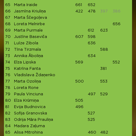
65
Marta Iraide
661
652
66
Jasmīna Kriuliņa
422
478
397
386
67
Marta Ščegoļeva
68
Loreta Melnirbe
656
69
Marta Purmale
612
623
70
Justīne Baseviča
607
598
71
Luīze Zibola
636
72
Tīna Tirzmala
588
73
Annika Āboliņa
634
74
Elza Lipska
569
552
75
Katrīna Fanta
381
76
Vladislava Ždaņenko
77
Marta Ozoliņa
500
553
78
Loreta Rone
79
Paula Vinciuna
497
529
80
Elza Krūmiņa
505
4
81
Evija Budnovica
496
4
82
Sofija Granovska
527
83
Odrija Māra Prauliņa
525
84
Madara Zaļuma
85
Alisa Mitrohina
460
482