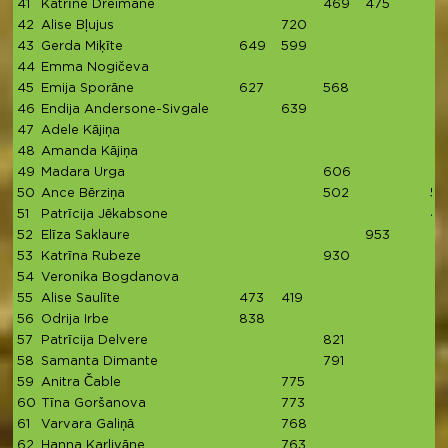
41
Katrīne Dreimane
469
475
42
Alise Bļujus
720
43
Gerda Miķīte
649
599
44
Emma Nogičeva
45
Emija Sporāne
627
568
46
Endija Andersone-Sivgale
639
47
Adele Kājiņa
48
Amanda Kājiņa
49
Madara Urga
606
50
Ance Bērziņa
502
51
51
Patrīcija Jēkabsone
46
52
Elīza Saklaure
953
53
Katrīna Rubeze
930
54
Veronika Bogdanova
55
Alise Saulīte
473
419
56
Odrija Irbe
838
57
Patrīcija Delvere
821
58
Samanta Dimante
791
59
Anitra Čable
775
60
Tīna Goršanova
773
61
Varvara Galiņā
768
62
Hanna Karlivāne
763