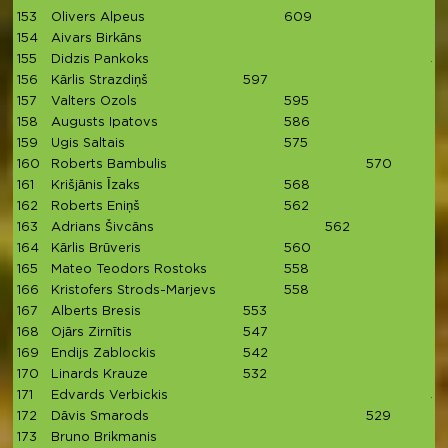
153
Olivers Alpeus
609
154
Aivars Birkāns
155
Didzis Pankoks
5
156
Kārlis Strazdiņš
597
157
Valters Ozols
595
158
Augusts Ipatovs
586
159
Ugis Saltais
575
160
Roberts Bambulis
570
161
Krišjānis Īzaks
568
162
Roberts Eniņš
562
163
Adrians Šivcāns
562
164
Kārlis Brūveris
560
165
Mateo Teodors Rostoks
558
166
Kristofers Strods-Marjevs
558
167
Alberts Bresis
553
168
Ojārs Zirnītis
547
169
Endijs Zablockis
542
170
Linards Krauze
532
171
Edvards Verbickis
5
172
Dāvis Smarods
529
173
Bruno Brikmanis