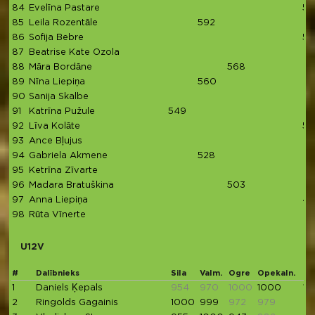
84
Evelīna Pastare
59
85
Leila Rozentāle
592
86
Sofija Bebre
58
87
Beatrise Kate Ozola
88
Māra Bordāne
568
89
Nīna Liepiņa
560
90
Sanija Skalbe
91
Katrīna Pužule
549
92
Līva Kolāte
54
93
Ance Bļujus
94
Gabriela Akmene
528
95
Ketrīna Zīvarte
96
Madara Bratuškina
503
97
Anna Liepiņa
46
98
Rūta Vīnerte
U12V
#
Dalībnieks
Sila
Valm.
Ogre
Opekaln.
Mil
1
Daniels Ķepals
954
970
1000
1000
10
2
Ringolds Gagainis
1000
999
972
979
9