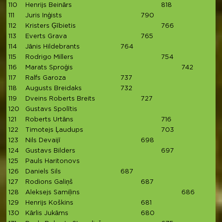
110
Henrijs Beinārs
818
111
Juris Inģists
790
112
Kristers Ģībietis
766
113
Everts Grava
765
114
Jānis Hildebrants
764
115
Rodrigo Millers
754
116
Marats Sproģis
742
117
Ralfs Garoza
737
118
Augusts Breidaks
732
119
Dveins Roberts Breits
727
120
Gustavs Spolītis
121
Roberts Urtāns
716
122
Timotejs Ļaudups
703
123
Nils Devaijī
698
124
Gustavs Bilders
697
125
Pauls Haritonovs
6
126
Daniels Sils
687
127
Rodions Galiņš
687
128
Aleksejs Samiļins
686
129
Henrijs Koškins
681
130
Kārlis Jukāms
680