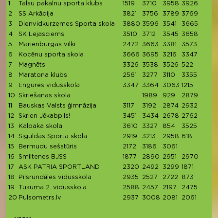
1
Talsu pakalnu sporta klubs
1519
3710
3958
3926
36
2
SS Arkādija
3821
3756
3789
3769
3
3
Dienvidkurzemes Sporta skola
3880
3596
3541
3665
3
4
SK Lejasciems
3510
3712
3545
3658
3
5
Marienburgas vilki
2472
3663
3381
3573
3
6
Kocēnu sporta skola
3666
3695
3216
3347
3
7
Magnēts
3326
3538
3526
522
12
8
Maratona klubs
2561
3277
3110
3355
32
9
Engures vidusskola
3347
3364
3063
1215
3
10
Skriešanas skola
1989
929
2879
35
11
Bauskas Valsts ģimnāzija
3117
3192
2874
2932
30
12
Skrien Jēkabpils!
3451
3434
2678
2762
18
13
Kalpaka skola
3610
3327
854
3525
3
14
Siguldas Sporta skola
2919
3213
2958
618
13
15
Bermudu sešstūris
2172
3186
3061
23
16
Smiltenes BJSS
1877
2890
2951
2970
14
17
ASK PATRIA SPORTLAND
2320
2492
3299
1871
1
18
Pilsrundāles vidusskola
2935
2527
2722
873
2
19
Tukuma 2. vidusskola
2588
2457
2197
2475
2
20
Pulsometrs.lv
2937
3008
2081
2061
2