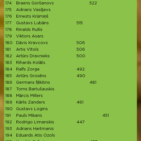
174
Braens Goršanovs
522
175
Adrians Vasiļjevs
176
Ernests Krūmiņš
51
177
Gustavs Lubāns
515
178
Rinalds Rullis
179
Viktors Asars
5
180
Dāvis Kravcovs
506
181
Artis Vītols
506
182
Artūrs Dravnieks
500
183
Rihards Kolāts
4
184
Ralfs Zorge
492
185
Artūrs Grosēns
490
186
Germans Ņikitins
481
187
Toms Bartušauskis
4
188
Mārcis Millers
189
Kārlis Zanders
461
190
Gustavs Logins
191
Pauls Mikans
451
192
Rodrigo Limanskis
447
193
Adrians Hartmanis
194
Eduards Atis Ozols