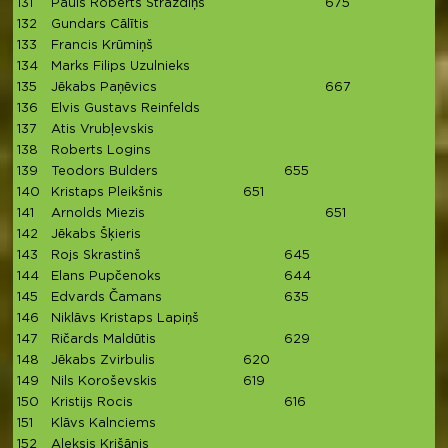
131
Pauls Roberts Strazdiņš
675
132
Gundars Cālītis
133
Francis Krūmiņš
134
Marks Filips Uzulnieks
135
Jēkabs Paņēvics
667
136
Elvis Gustavs Reinfelds
137
Atis Vrubļevskis
138
Roberts Logins
139
Teodors Bulders
655
140
Kristaps Pleikšnis
651
141
Arnolds Miezis
651
142
Jēkabs Šķieris
143
Rojs Skrastinš
645
144
Elans Pupčenoks
644
145
Edvards Čamans
635
146
Niklāvs Kristaps Lapiņš
147
Ričards Maldūtis
629
148
Jēkabs Zvirbulis
620
149
Nils Koroševskis
619
150
Kristijs Rocis
616
151
Klāvs Kalnciems
152
Aleksis Krišānis