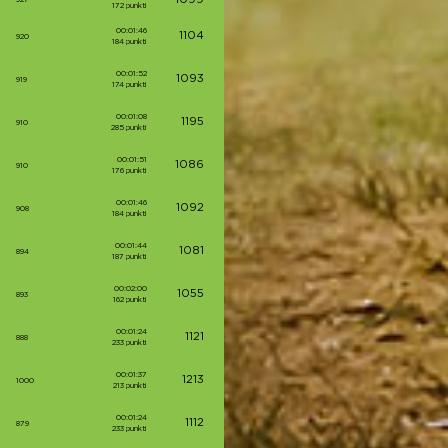
1099
172 punkti
00:01:46
1104
920
184 punkti
00:01:52
1093
919
174 punkti
00:01:08
1195
910
285 punkti
00:01:51
1086
910
176 punkti
00:01:46
1092
908
184 punkti
00:01:44
1081
894
187 punkti
00:02:00
1055
893
162 punkti
00:01:24
1121
888
233 punkti
00:01:37
1213
1000
213 punkti
00:01:24
1112
879
233 punkti