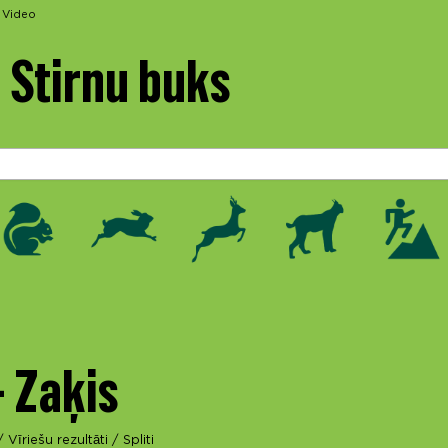
Video
 Stirnu buks
- Zaķis
/
Vīriešu rezultāti
/
Spliti