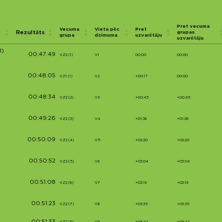
Pret vecuma
Vecuma
Vieta pēc
Pret
Rezultāts
grupas
grupa
dzimuma
uzvarētāju
uzvarētāju
8)
00:47:49
VZ2 (1)
V1
00:00
00:00
00:48:05
VZ1 (1)
V2
+00:17
00:00
00:48:34
VZ2 (2)
V3
+00:45
+00:45
00:49:26
VZ2 (3)
V4
+01:38
+01:38
00:50:09
VZ2 (4)
V5
+02:20
+02:20
00:50:52
VZ2 (5)
V6
+03:04
+03:04
00:51:08
VZ2 (6)
V7
+03:19
+03:19
00:51:23
VZ2 (7)
V8
+03:35
+03:35
VZ2 (8)
V9
+03:44
+03:44