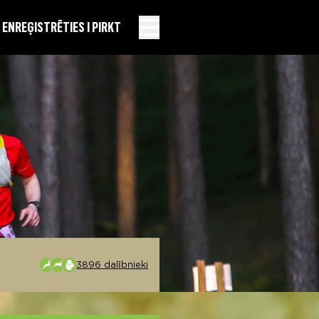
EN
REĢISTRĒTIES I PIRKT
3896 dalībnieki