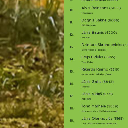
9.
(5953)
Alvis Reinsons
(6055)
10.
Mežmalas
Dagnis Sakne
(6036)
11.
PATRIA NAA
Jānis Baunis
(6200)
12.
PH Print
Dzintars Skrundenieks
(5
13.
Deva Fitness - Liepāja
Edijs Eiduks
(5965)
14.
TeamEiduki
Rikards Raimo
(5516)
15.
Sporta skola "Arkādija" / RSK
Jānis Gailis
(5843)
16.
Izturiba
Jānis Vītiņš
(5731)
17.
RIEKSTI
Ilona Marhele
(5859)
18.
Pulsometrs.lv / SOS bērnu ciemati
Jānis Olengovičs
(5165)
19.
TRX Cēsis/Vidzemes tehnikums