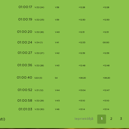
01:00:17
VZ2 (24)
V38
+12:28
+12:28
01:00:19
VZ2 (25)
V39
+12:30
+12:30
01:00:20
VZ2 (26)
V40
+12:31
+12:31
01:00:24
VZ4 (1)
V41
+12:35
00:00
01:00:27
VZ2 (27)
V42
+12:39
+12:39
01:00:36
VZ2 (28)
V43
+12:48
+12:48
01:00:40
SZ2 (3)
S4
+06:20
+06:20
01:00:52
VZ1 (12)
V44
+13:04
+12:47
01:00:58
VZ2 (29)
V45
+13:10
+13:10
01:01:03
VZ2 (30)
V46
+13:14
+13:14
Iepriekšējā
1
2
3
ti)