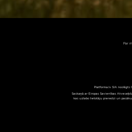
Par 
Platforma.lv SIA noslēgts 
Saskaņā ar Eiropas Savienības Atveseļoša
kas uzlabo lietotāju pieredzi un pasāku