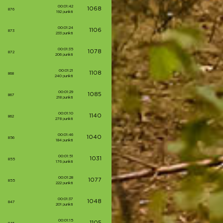
00:01:42
1068
876
192 punkti
00:01:24
1106
873
233 punkti
00:01:35
1078
872
206 punkti
00:01:21
1108
868
240 punkti
00:01:29
1085
867
218 punkti
00:01:10
1140
862
278 punkti
00:01:46
1040
856
184 punkti
00:01:51
1031
855
176 punkti
00:01:28
1077
855
222 punkti
00:01:37
1048
847
201 punkti
00:01:15