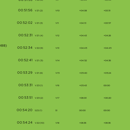
00:51:33
00:51:56
VZ1 (2)
V10
+04:08
+03:51
00:52:02
VZ1 (3)
V11
+04:13
+03:57
00:52:31
VZ1 (4)
V12
+04:43
+04:26
988)
00:52:34
VZ2 (9)
V13
+04:45
+04:45
00:52:41
VZ1 (5)
V14
+04:52
+04:36
00:53:29
VZ1 (6)
V15
+05:40
+05:24
00:53:31
VZ3 (1)
V16
+05:43
00:00
00:53:51
VZ3 (2)
V17
+06:03
+00:20
00:54:20
SZ2 (1)
S1
00:00
00:00
00:54:24
VZ2 (10)
V18
+06:36
+06:36