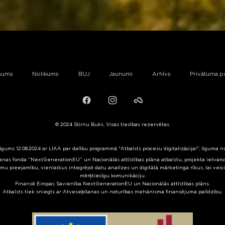
mums
Nolikums
BUJ
Jaunumi
Arhīvs
Privātuma po
Facebook
Instagram
Failiem.lv
© 2024 Stirnu Buks. Visas tiesības rezervētas.
līgums 12.08.2024 ar LIAA par dalību programmā "Atbalsts procesu digitalizācijai", līguma 
nas fonda “NextGenerationEU” un Nacionālās attīstības plāna atbalstu, projekta ietvaros 
mu pieejamību, vienlaikus integrējot datu analīzes un digitālā mārketinga rīkus, lai veic
mērķtiecīgu komunikāciju.
Finansē Eiropas Savienība NextGenerationEU un Nacionālās attīstības plāns.
Atbalsts tiek sniegts ar Atveseļošanas un noturības mehānisma finansējuma palīdzību.