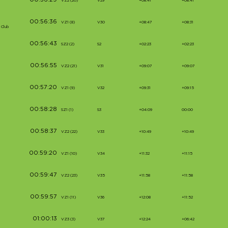
00:56:29
VZ2 (20)
V29
+08:41
+08:41
00:56:36
VZ1 (8)
V30
+08:47
+08:31
 Club
00:56:43
SZ2 (2)
S2
+02:23
+02:23
00:56:55
VZ2 (21)
V31
+09:07
+09:07
00:57:20
VZ1 (9)
V32
+09:31
+09:15
00:58:28
SZ1 (1)
S3
+04:09
00:00
00:58:37
VZ2 (22)
V33
+10:49
+10:49
00:59:20
VZ1 (10)
V34
+11:32
+11:15
00:59:47
VZ2 (23)
V35
+11:58
+11:58
00:59:57
VZ1 (11)
V36
+12:08
+11:52
01:00:13
VZ3 (3)
V37
+12:24
+06:42