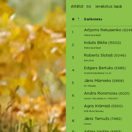
Attēlot
ierakstus lapā
#
Dalībnieks
Artjoms Rekuņenko
(624
1.
Patria Sportland
Indulis Bikše
(15502)
2.
Patria Sportland
Roberts Slotiņš
(5046)
3.
BALTAIS
Edgars Bertuks
(5985)
4.
MARIENBURGAS VILKI
Jānis Mūrnieks
(5868)
5.
SK Tērauds
Andris Ronimoiss
(6021)
6.
Inov8 / OSveikals.lv / RIEKSTI
Agris Krūmiņš
(5550)
7.
SPB RUN/Brooks
Jānis Tamužs
(7482)
8.
Ozons
Artūrs Vadzis