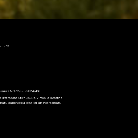
litika
numurs Nr.17.2-5-L-2024/468
izstrādāta Stirnubuks.lv mobilā lietotne,
inātu dalībnieku iesaisti un nodrošinātu