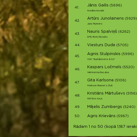
Jānis Gailis
(5696)
41.
Kocēnu novads
Artūrs Junolainens
(5929)
42.
Juno Runners
Nauris Spalviņš
(6262)
43.
SPB RUN/Brooks
Viesturs Dude
44.
(5705)
Agnis Stulpinskis
(5996)
45.
VSK "Burkānciems & Co"
Kaspars Ločmels
(5520)
46.
Valmiermuižas alus
Gita Karlsone
(5106)
47.
Matison Runner's Club
Kristiāns Mārtuševs
(5156)
48.
PATRIA NAA
Miķelis Zumbergs
49.
(5240)
Agris Krievāns
50.
(5967)
Rādam 1 no 50 (kopā 1,187 ieraks