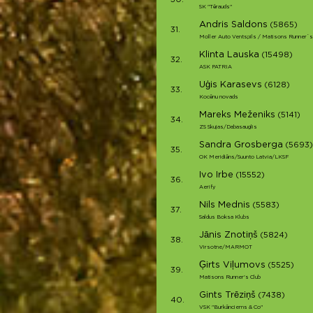
30.
SK "Tērauds"
Andris Saldons
(5865)
31.
Moller Auto Ventspils / Matisons Runner`s
Klinta Lauska
(15498)
32.
ASK PATRIA
Uģis Karasevs
(6128)
33.
Kocēnu novads
Mareks Meženiks
(5141)
34.
ZS Skujas/Dabasauglis
Sandra Grosberga
(5693)
35.
OK Meridiāns/Suunto Latvia/LKSF
Ivo Irbe
(15552)
36.
Aerify
Nils Mednis
(5583)
37.
Saldus Boksa Klubs
Jānis Znotiņš
(5824)
38.
Virsotne/MARMOT
Ģirts Viļumovs
(5525)
39.
Matisons Runner's Club
Gints Trēziņš
(7438)
40.
VSK "Burkānciems & Co"