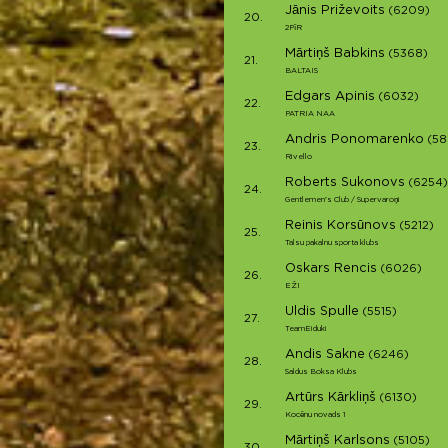
Jānis Priževoits
(6209)
20.
2PīR
Mārtiņš Babkins
(5368)
21.
BALTAIS
Edgars Apinis
(6032)
22.
PATRIA NAA
Andris Ponomarenko
(58
23.
Rivello
Roberts Sukonovs
(6254)
24.
Gentlemen's Club / Supervaroņi
Reinis Korsūnovs
(5212)
25.
Talsu pakalnu sporta klubs
Oskars Rencis
(6026)
26.
EŽI
Uldis Spulle
(5515)
27.
TeamEiduki
Andis Sakne
(6246)
28.
Saldus Boksa Klubs
Artūrs Kārkliņš
(6130)
29.
Kocēnu novads 1
Mārtiņš Karlsons
(5105)