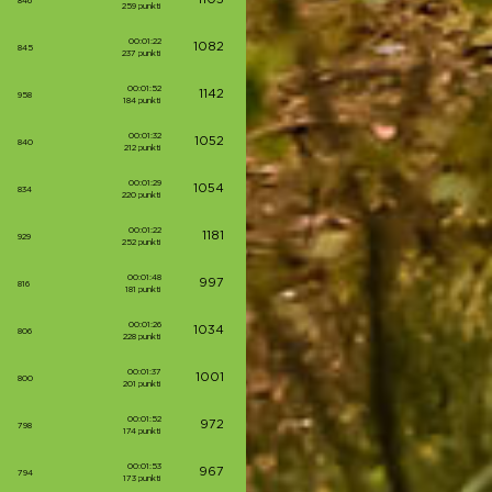
1105
846
259 punkti
00:01:22
1082
845
237 punkti
00:01:52
1142
958
184 punkti
00:01:32
1052
840
212 punkti
00:01:29
1054
834
220 punkti
00:01:22
1181
929
252 punkti
00:01:48
997
816
181 punkti
00:01:26
1034
806
228 punkti
00:01:37
1001
800
201 punkti
00:01:52
972
798
174 punkti
00:01:53
967
794
173 punkti