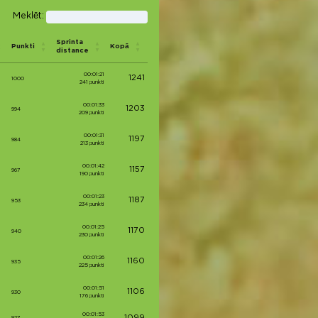
Meklēt:
Sprinta
Punkti
Kopā
distance
00:01:21
1241
1000
241 punkti
00:01:33
1203
994
209 punkti
00:01:31
1197
984
213 punkti
00:01:42
1157
967
190 punkti
00:01:23
1187
953
234 punkti
00:01:25
1170
940
230 punkti
00:01:26
1160
935
225 punkti
00:01:51
1106
930
176 punkti
00:01:53
927