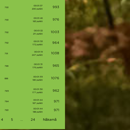
00:01:37
993
793
200 punkti
00:01:46
976
793
183 punkti
00:01:32
1003
792
211 punkti
00:01:53
964
792
172 punkti
00:01:19
1038
791
247 punkti
00:01:51
965
789
176 punkti
00:01:55
1076
896
180 punkti
00:01:50
962
785
177 punkti
00:01:44
971
784
187 punkti
00:01:44
971
783
188 punkti
…
4
5
24
Nākamā