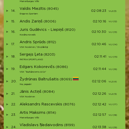
Marienburgas Vilki
Valdis Miezītis
(8045)
14.
02:08:23
VL2 (3)
Engures Sportam
Andis Zariņš
15.
(8006)
02:10:16
VL1 (12)
Juris Gudēvics - Liepiņš
(8120)
16.
02:10:30
VL1 (13)
Kocēnu novads
Andris Sprūds
(8112)
17.
02:10:46
VL1 (14)
VSK Noskrien / Divplākšņi
Sergejs Ļeta
(8203)
18.
02:11:41
VL1 (15)
PATRIA SPORTLAND
Edgars Kokorevičs
(8086)
19.
02:11:44
VL1 (16)
VSK “Burkānciems & Co”
Žydrūnas Baltrušaitis
(8069)
20.
02:12:06
VL2 (4)
Na, pagauk!
Jānis Actiņš
(8084)
21.
02:12:26
VL2 (5)
VSK Noskrien
Aleksandrs Rascevskis
22.
(8076)
02:12:42
VL1 (17)
Artis Maksims
(8114)
23.
02:12:57
VL1 (18)
Marienburgas Vilki
Vladislavs Ņedaivodins
(8199)
24.
02:13:38
VL1 (19)