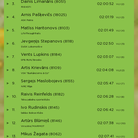
Dainis Limanāns
(8051)
3.
02:00:52
VL1 (2)
RIEKSTI
Arnis Pašķevičs
(18025)
4.
02:01:19
VL1 (3)
ASK Patria
Matīss Haritonovs
(8103)
5.
02:01:49
VL1 (4)
LifeThroughTrails
Jevgeņijs Stepanovs
(8118)
6.
02:02:50
VL1 (5)
DzSK Lokomotīve
Vents Lupkins
(8184)
7.
02:03:07
VL1 (6)
SPB RUN/Brooks
Artis Krievāns
(8109)
8.
02:04:08
VL2 (2)
VSK "Burkānciems & Co"
Sergejs Maslobojevs
(8155)
9.
02:05:47
VL1 (7)
NRC Rīga
Raivis Reinfelds
(8182)
10.
02:06:28
VL1 (8)
Talsu pakalnu sporta klubs
Ivo Rudinskis
(8145)
11.
02:06:42
VL1 (9)
Saldus Boksa Klubs
Artūrs Blūmiņš
(8146)
12.
02:07:38
VL1 (10)
Virsotne/MARMOT
Mikus Žagata
(8062)
13.
02:07:41
VL1 (11)