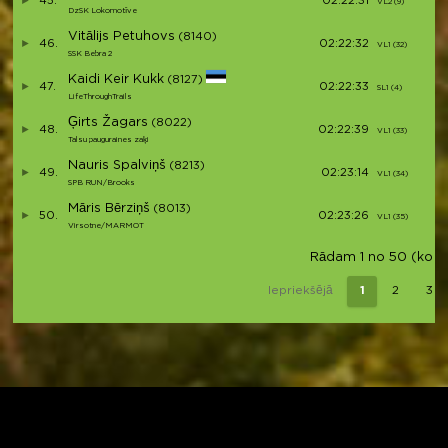
45.
02:22:31
VL2 (9)
DzSK Lokomotīve
Vitālijs Petuhovs
(8140)
46.
02:22:32
VL1 (32)
SSK Bebra 2
Kaidi Keir Kukk
(8127)
47.
02:22:33
SL1 (4)
LifeThroughTrails
Ģirts Žagars
(8022)
48.
02:22:39
VL1 (33)
Talsu pauguraines zaķi
Nauris Spalviņš
(8213)
49.
02:23:14
VL1 (34)
SPB RUN/Brooks
Māris Bērziņš
(8013)
50.
02:23:26
VL1 (35)
Virsotne/MARMOT
Rādam 1 no 50 (kopā 
Iepriekšējā
1
2
3