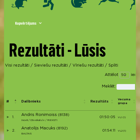
Kopvērtējums
Rezultāti - Lūsis
Visi rezultāti
/
Sieviešu rezultāti
/
Vīriešu rezultāti
/
Spliti
Attēlot
ierak
Meklēt:
Vecuma
#
Dalībnieks
Rezultāts
grupa
Andris Ronimoiss
(8138)
1.
01:50:05
VL1 (1)
Inov8 / OSveikals.lv / RIEKSTI
Anatolijs Macuks
(8192)
2.
01:54:11
VL2 (1)
BALTAIS