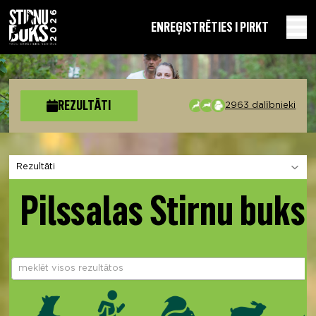
EN
REĢISTRĒTIES I PIRKT
REZULTĀTI
2963 dalībnieki
Izvēlies sadaļu
Pilssalas Stirnu buks