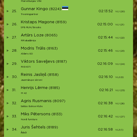
Marienburgas Vilki
Gunnar Kingo
(8224)
25.
02:13:52
VL1 (20)
Treeningpartner
Kristaps Magone
(8159)
26.
02:15:00
VL1 (21)
SPB RUN/Brooks
Artūrs Loze
(8065)
27.
02:15:44
VL1 (22)
RR akadēmija
Modris Trūlis
(8163)
28.
02:15:46
VL1 (23)
Aldaris GO
Viktors Saveļjevs
(8187)
29.
02:16:09
VL1 (24)
RIEKSTI
Reinis Jasliņš
(8158)
30.
02:16:10
VL2 (6)
Jaunmārupe skrien!
Henrijs Lērme
(8185)
31.
02:16:21
VL1 (25)
M 42
Agris Rusmanis
(8097)
32.
02:16:38
VL1 (26)
Saldus Boksa Klubs
Miks Pētersons
(8133)
33.
02:16:42
VL1 (27)
Nordi furniture
Juris Šehtels
(8189)
34.
02:16:58
VL3 (1)
Ādaži