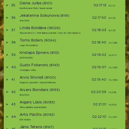
Daina Jurķe
(8101)
35.
02:17:13
SL1 (1)
Gentlemens Club / Supervaroņi
Jekaterina Sokunova
(8191)
36.
02:17:50
SL1 (2)
BALTAIS
Linda Boldāne
(18026)
37.
02:18:03
SL1 (3)
Pulsometrs.lv / SOS Bērnu ciemati / Inov-8 / OSveikals.lv
Toms Biders
(8064)
38.
02:18:40
VL1 (28)
Legs Miserables
Kristaps Epners
(8113)
39.
02:19:02
VL2 (7)
DOMDARIS
Gusts Fokerots
(8143)
40.
02:19:07
VL1 (29)
Vientuļais Vilks
Arvis Stivriņš
(8100)
41.
02:19:40
VL1 (30)
Engures sportam I Sporta Patriots
Aivars Bondars
(8193)
42.
02:20:59
VL2 (8)
BALTAIS
Aigars Lūsis
(8083)
43.
02:21:01
VL3 (2)
Talsu pakalnu sporta klubs
Artis Pūcītis
(8092)
44.
02:22:10
VL1 (31)
SSK Bebra
Jānis Teteris
(8167)