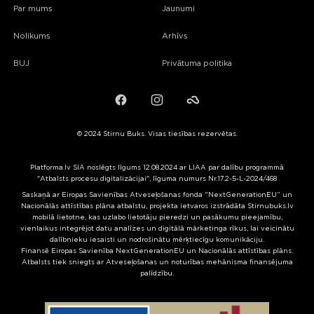
Par mums
Jaunumi
Nolikums
Arhīvs
BUJ
Privātuma politika
Facebook
Instagram
Failiem.lv
© 2024 Stirnu Buks. Visas tiesības rezervētas.
Platforma.lv SIA noslēgts līgums 12.08.2024 ar LIAA par dalību programmā
"Atbalsts procesu digitalizācijai", līguma numurs Nr.17.2-5-L-2024/468
Saskaņā ar Eiropas Savienības Atveseļošanas fonda “NextGenerationEU” un
Nacionālās attīstības plāna atbalstu, projekta ietvaros izstrādāta Stirnubuks.lv
mobilā lietotne, kas uzlabo lietotāju pieredzi un pasākumu pieejamību,
vienlaikus integrējot datu analīzes un digitālā mārketinga rīkus, lai veicinātu
dalībnieku iesaisti un nodrošinātu mērķtiecīgu komunikāciju.
Finansē Eiropas Savienība NextGenerationEU un Nacionālās attīstības plāns.
Atbalsts tiek sniegts ar Atveseļošanas un noturības mehānisma finansējuma
palīdzību.