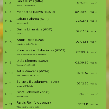
Jānis Kūms
(6114)
3.
01:59:10
VL2 (3)
V
Inov-8 I OSveikals.lv
Modestas Bacys
4.
(16020)
02:00:48
VL2 (4)
V
Jakub Halama
(6216)
5.
02:02:46
VL2 (5)
V
KVS Šumperk
Dainis Limanāns
(6091)
6.
02:03:34
VL2 (6)
V
RIEKSTI
Andis Dēze
(6200)
7.
02:03:56
VL2 (7)
V
Maratona Klubs/Zante
Konstantīns Biktimirovs
(6002)
8.
02:09:14
VL2 (8)
V
VSK Noskrien / SPB RUN/Asics
Uldis Klepers
(6092)
9.
02:09:50
VL2 (9)
V
Virsotne/MARMOT
Artis Krievāns
(6054)
10.
02:10:57
VL3 (1)
V
VSK “Burkānciems & Co”
Sergejs Bogdanovs
(16018)
11.
02:12:20
VL3 (2)
V
Līvānu VK/Baltais
Gints Jakovels
(6041)
12.
02:13:06
VL2 (10)
V
Smiling runner
Raivis Reinfelds
(6128)
13.
02:13:17
VL2 (11)
V
Talsu pakalnu sporta klubs