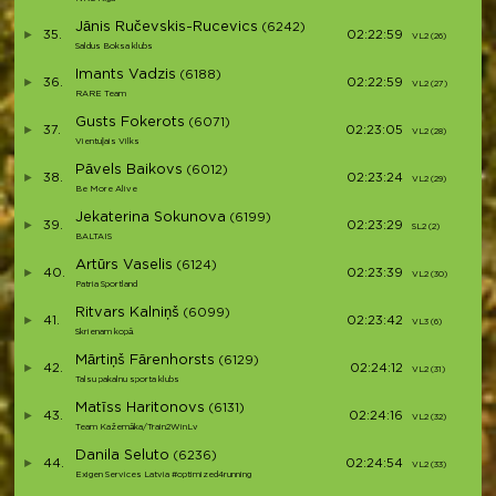
Jānis Ručevskis-Rucevics
(6242)
35.
02:22:59
VL2 (26)
V
Saldus Boksa klubs
Imants Vadzis
(6188)
36.
02:22:59
VL2 (27)
V
RARE Team
Gusts Fokerots
(6071)
37.
02:23:05
VL2 (28)
V
Vientuļais Vilks
Pāvels Baikovs
(6012)
38.
02:23:24
VL2 (29)
V
Be More Alive
Jekaterina Sokunova
(6199)
39.
02:23:29
SL2 (2)
S
BALTAIS
Artūrs Vaselis
(6124)
40.
02:23:39
VL2 (30)
V
Patria Sportland
Ritvars Kalniņš
(6099)
41.
02:23:42
VL3 (6)
V
Skrienam kopā
Mārtiņš Fārenhorsts
(6129)
42.
02:24:12
VL2 (31)
V
Talsu pakalnu sporta klubs
Matīss Haritonovs
(6131)
43.
02:24:16
VL2 (32)
V
Team Kažemāka/Train2WinLv
Danila Seluto
(6236)
44.
02:24:54
VL2 (33)
V
Exigen Services Latvia #optimized4running