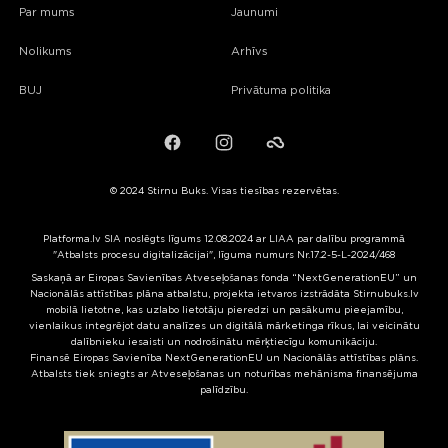
Par mums
Jaunumi
Nolikums
Arhīvs
BUJ
Privātuma politika
Facebook
Instagram
Failiem.lv
© 2024 Stirnu Buks. Visas tiesības rezervētas.
Platforma.lv SIA noslēgts līgums 12.08.2024 ar LIAA par dalību programmā
"Atbalsts procesu digitalizācijai", līguma numurs Nr.17.2-5-L-2024/468
Saskaņā ar Eiropas Savienības Atveseļošanas fonda “NextGenerationEU” un
Nacionālās attīstības plāna atbalstu, projekta ietvaros izstrādāta Stirnubuks.lv
mobilā lietotne, kas uzlabo lietotāju pieredzi un pasākumu pieejamību,
vienlaikus integrējot datu analīzes un digitālā mārketinga rīkus, lai veicinātu
dalībnieku iesaisti un nodrošinātu mērķtiecīgu komunikāciju.
Finansē Eiropas Savienība NextGenerationEU un Nacionālās attīstības plāns.
Atbalsts tiek sniegts ar Atveseļošanas un noturības mehānisma finansējuma
palīdzību.