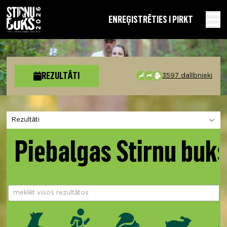
EN
REĢISTRĒTIES I PIRKT
REZULTĀTI
3597 dalībnieki
Izvēlies sadaļu
Piebalgas Stirnu buk