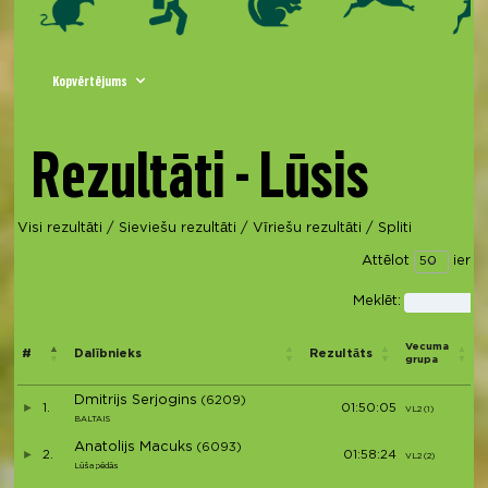
Kopvērtējums
Rezultāti - Lūsis
Visi rezultāti
/
Sieviešu rezultāti
/
Vīriešu rezultāti
/
Spliti
Attēlot
ierak
Meklēt:
V
Vecuma
#
Dalībnieks
Rezultāts
grupa
Dmitrijs Serjogins
(6209)
1.
01:50:05
VL2 (1)
V
BALTAIS
Anatolijs Macuks
(6093)
2.
01:58:24
VL2 (2)
V
Lūša pēdās