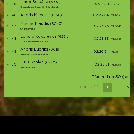
Linda Boldāne
(6107)
45.
02:24:58
SL2 (3)
S
Grauda Spēks | Inov-8 | OSveikals.lv
Andris Mireckis
46.
(6166)
02:25:04
VL3 (7)
V
Mārtiņš Plaudis
(6043)
47.
02:25:23
VL2 (34)
V
SK Dzērvene
Edgars Kokorēvičs
(6231)
48.
02:25:56
VL2 (35)
V
VSK "Burkānciems & Co"
Andris Ludriks
(6019)
49.
02:26:34
VL3 (8)
V
RIEKSTI / VSK Noskrien
Juris Spalva
(6230)
50.
02:26:51
VL2 (36)
V
Patria Sportland
Rādam 1 no 50 (kopā 
Iepriekšējā
1
2
3