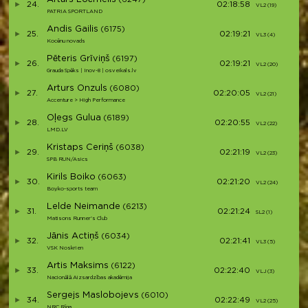
24.
02:18:58
VL2 (19)
V
PATRIA SPORTLAND
Andis Gailis
(6175)
25.
02:19:21
VL3 (4)
V
Kocēnu novads
Pēteris Grīviņš
(6197)
26.
02:19:21
VL2 (20)
V
Grauda Spēks | Inov-8 | osveikals.lv
Arturs Onzuls
(6080)
27.
02:20:05
VL2 (21)
V
Accenture > High Performance
Oļegs Gulua
(6189)
28.
02:20:55
VL2 (22)
V
LMD.LV
Kristaps Ceriņš
(6038)
29.
02:21:19
VL2 (23)
V
SPB RUN/Asics
Kirils Boiko
(6063)
30.
02:21:20
VL2 (24)
V
Boyko-sports team
Lelde Neimande
(6213)
31.
02:21:24
SL2 (1)
S
Matisons Runner's Club
Jānis Actiņš
(6034)
32.
02:21:41
VL3 (5)
V
VSK Noskrien
Artis Maksims
(6122)
33.
02:22:40
VLJ (3)
V
Nacionālā Aizsardzības akadēmija
Sergejs Maslobojevs
(6010)
34.
02:22:49
VL2 (25)
V
NRC Rīga