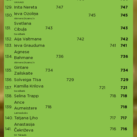
VANAGI
129.
Inita Nereta
747
747
Ieva Ozoliņa
130.
745
745
AkmensDizains.lv
Svetlana
131.
743
743
Cibuļa
Swedbank
132.
Aija Valtmane
742
742
133.
Ieva Grauduma
741
741
Agnese
134.
736
736
Bahmane
AkmensDizains.lv
Gintare
135.
734
734
Zailskaite
136.
Solveiga Tīsa
729
729
Kamilla Krilova
137.
721
721
Swedbank
138.
Selina Trapp
718
718
Ance
139.
718
718
Aumeistere
Laimaskoks
140.
Tatjana Ļiho
717
717
Anastasija
141.
716
716
Čekriževa
SK Tērauds