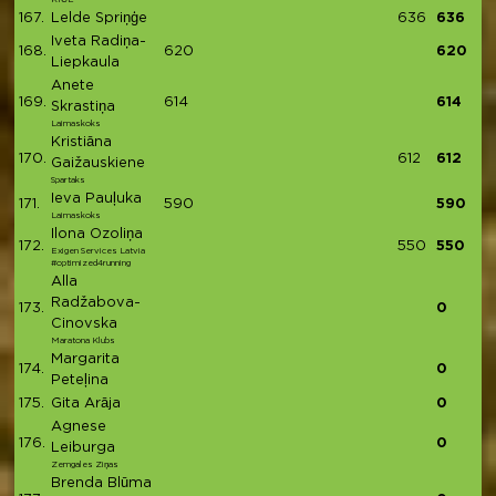
167.
Lelde Spriņģe
636
636
Iveta Radiņa-
168.
620
620
Liepkaula
Anete
169.
614
614
Skrastiņa
Laimaskoks
Kristiāna
170.
612
612
Gaižauskiene
Spartaks
Ieva Pauļuka
171.
590
590
Laimaskoks
Ilona Ozoliņa
172.
550
550
Exigen Services Latvia
#optimized4running
Alla
Radžabova-
173.
0
Cinovska
Maratona Klubs
Margarita
174.
0
Peteļina
175.
Gita Arāja
0
Agnese
176.
0
Leiburga
Zemgales Ziņas
Brenda Blūma