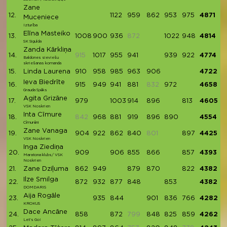
Zane
12.
1122
959
862
953
975
4871
Muceniece
Izturība
Elīna Masteiko
13.
1008
900
936
872
1022
948
4814
SK Sigulda
Zanda Kārkliņa
14.
915
1017
955
941
939
922
4774
Baldones sieviešu
skriešanas komanda
15.
Linda Laurena
910
958
985
963
906
4722
Ieva Biedrīte
16.
915
949
941
881
832
972
4658
Grauda Spēks
Agita Grizāne
17.
979
1003
914
896
813
4605
VSK Noskrien
Inta Cīmure
18.
842
968
881
919
896
890
4554
Cīmurēni
Zane Vanaga
19.
904
922
862
840
801
897
4425
VSK Noskrien
Inga Ziediņa
20.
909
906
855
866
857
4393
Maratona klubs/ VSK
Noskrien
21.
Zane Dziļuma
862
949
879
870
822
4382
Ilze Smilga
22.
872
932
877
848
853
4382
DOMDARIS
Aija Rogāle
23.
935
844
901
836
766
4282
KROKUS
Dace Ancāne
24.
858
872
799
848
825
859
4262
Let's Go!