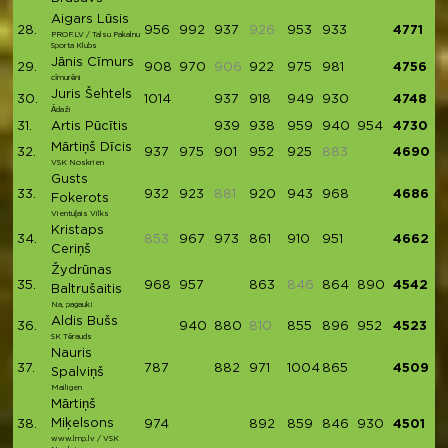
Aigars Lūsis
28.
956
992
937
926
953
933
4771
PROF.LV / Talsu Pakalnu
Sporta Klubs
Jānis Cīmurs
29.
908
970
906
922
975
981
4756
cīmurēni
Juris Šehtels
30.
1014
937
918
949
930
4748
Ādaži
31.
Artis Pūcītis
939
938
959
940
954
4730
Mārtiņš Dīcis
32.
937
975
901
952
925
883
4690
VSK Noskrien
Gusts
33.
932
923
881
920
943
968
4686
Fokerots
Vientuļais Vilks
Kristaps
34.
853
967
973
861
910
951
4662
Ceriņš
Žydrūnas
35.
968
957
863
846
864
890
4542
Baltrušaitis
Na, pagauk!
Aldis Bušs
36.
940
880
810
855
896
952
4523
SK Tērauds
Nauris
37.
787
882
971
1004
865
4509
Spalviņš
Mailigen
Mārtiņš
Miķelsons
38.
974
892
859
846
930
4501
www.lmp.lv / VSK