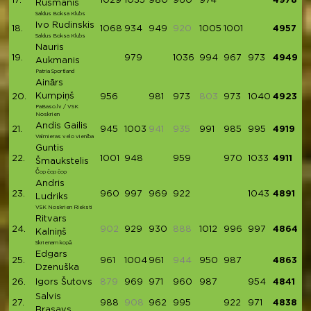
17.
1029
1035
980
960
974
4978
Rusmanis
Saldus Boksa Klubs
Ivo Rudinskis
18.
1068
934
949
920
1005
1001
4957
Saldus Boksa Klubs
Nauris
19.
979
1036
994
967
973
4949
Aukmanis
Patria Sportland
Ainārs
Kumpiņš
20.
956
981
973
803
973
1040
4923
PaBaso.lv / VSK
Noskrien
Andis Gailis
21.
945
1003
941
935
991
985
995
4919
Valmieras velo vienība
Guntis
22.
1001
948
959
970
1033
4911
Šmaukstelis
Čop čop čop
Andris
23.
960
997
969
922
1043
4891
Ludriks
VSK Noskrien Rieksti
Ritvars
24.
902
929
930
888
1012
996
997
4864
Kalniņš
Skrienam kopā
Edgars
25.
961
1004
961
944
950
987
4863
Dzenuška
26.
Igors Šutovs
879
969
971
960
987
954
4841
Salvis
27.
988
908
962
995
922
971
4838
Brasavs