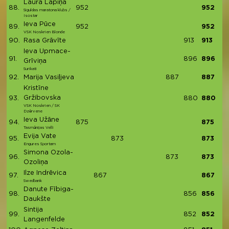
Laura Lapiņa
88.
952
952
Siguldas maratona klubs /
Isostar
Ieva Pūce
89.
952
952
VSK Noskrien Blonde
90.
Rasa Grāvīte
913
913
Ieva Upmace-
91.
896
896
Grīviņa
Surikati
92.
Marija Vasiļjeva
887
887
Kristīne
Gržibovska
93.
880
880
VSK Noskrien / SK
Dzērvene
Ieva Užāne
94.
875
875
Tasmānijas Velli
Evija Vate
95.
873
873
Engures Sportam
Simona Ozola-
96.
873
873
Ozoliņa
Ilze Indrēvica
97.
867
867
Swedbank
Danute Fībiga-
98.
856
856
Daukšte
Sintija
99.
852
852
Langenfelde