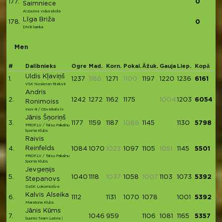
177.
0
Saimniece
Aizputes vidusskola
Līga Briža
178.
0
DNB banka
Men
#
Dalībnieks
Ogre
Mad.
Korn.
Pokai.
Āžuk.
Gauja
Liep.
Kopā
Uldis Kļaviņš
1.
1237
1186
1271
1100
1197
1220
1236
6161
VSK Noskrien Rieksti
Andris
2.
1242
1272
1162
1175
1004
1203
6054
Ronimoiss
Inov-8 / OSveikals.lv
Jānis Šņoriņš
3.
1177
1159
1187
1086
1145
1130
5798
PROF.LV / Talsu Pakalnu
Sporta Klubs
Raivis
Reinfelds
4.
1084
1070
1023
1097
1105
1051
1145
5501
PROF.LV / Talsu Pakalnu
Sporta Klubs
Jevgeņijs
5.
1040
1118
1037
1058
1007
1103
1073
5392
Stepanovs
DzSK Lokomotīve
Kalvis Alseika
6.
1112
1131
1070
1078
1001
5392
Maratona Klubs
Jānis Kūms
7.
1046
959
1106
1081
1165
5357
Suunto Team Latvia |