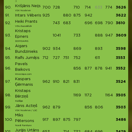
:)
Krišjānis Neijs
90.
700
728
710
714
633
774
3626
VSK Noskrien
91.
Intars Vēberis
925
880
875
942
3622
Heiki Prants
92.
743
683
696
698
790
3610
Võru Suusaklubi
Kristaps
93.
1041
733
888
947
3609
Epners
DOMDARIS
Aigars
94.
902
934
869
893
3598
Bundzinieks
95.
Ralfs Jumiķis
712
727
751
752
611
3553
Pavels
96.
856
877
878
941
3552
Baikovs
Kinestape.com
Kaspars
97.
962
910
821
831
3524
Ģērmanis
Kristaps
98.
1169
1172
1164
3505
Bērziņš
Kuldīga
Jānis Actiņš
99.
962
879
856
806
3503
VSK Noskrien / LSC
Miks
100.
917
897
875
797
3486
Pētersons
Nordi Furniture
Jurģis Urtāns
101.
653
714
732
684
696
3479