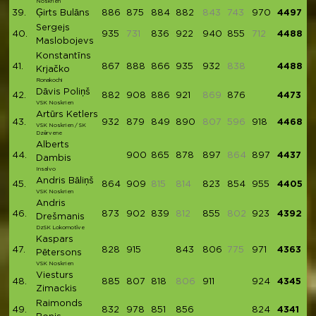
Noskrien
39.
Ģirts Bulāns
886
875
884
882
843
743
970
4497
Sergejs
40.
935
731
836
922
940
855
712
4488
Maslobojevs
Konstantīns
41.
867
888
866
935
932
838
4488
Krjačko
Ronakochi
Dāvis Poliņš
42.
882
908
886
921
869
876
4473
VSK Noskrien
Artūrs Ketlers
43.
932
879
849
890
807
596
918
4468
VSK Noskrien / SK
Dzērvene
Alberts
44.
900
865
878
897
864
897
4437
Dambis
Insalvo
Andris Bāliņš
45.
864
909
815
814
823
854
955
4405
VSK Noskrien
Andris
46.
873
902
839
812
855
802
923
4392
Drešmanis
DzSK Lokomotīve
Kaspars
47.
828
915
843
806
775
971
4363
Pētersons
VSK Noskrien
Viesturs
48.
885
807
818
806
911
924
4345
Zimackis
Raimonds
49.
832
978
851
856
824
4341