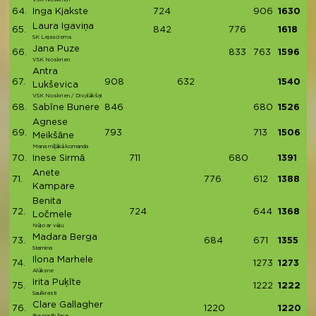
64.
Inga Kjakste
724
906
1630
Laura Igaviņa
65.
842
776
1618
SK Lejasciems
Jana Puze
66.
833
763
1596
VSK Noskrien
Antra
67.
908
632
1540
Lukševica
VSK Noskrien / Divplākšņi
68.
Sabīne Bunere
846
680
1526
Agnese
69.
793
713
1506
Meikšāne
Mana mīļākā komanda
70.
Inese Sirmā
711
680
1391
Anete
71.
776
612
1388
Kampare
Benita
72.
724
644
1368
Ločmele
Nūjo ar vēju
Madara Berga
73.
684
671
1355
Stamina
Ilona Marhele
74.
1273
1273
Alūksne
Irita Puķīte
75.
1222
1222
Saulkrasti
Clare Gallagher
76.
1220
1220
the north face