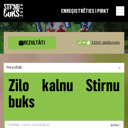
EN
REĢISTRĒTIES I PIRKT
REZULTĀTI
3366 dalībnieki
Izvēlies sadaļu
Zilo kalnu Stirnu
buks
enter