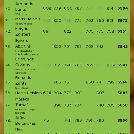
Armands
70.
808
779
806
787
774
767
814
3994
Lunts
VSK Noskrien
Māris Heinols
71.
753
850
736
772
763
766
821
3972
Kocēnu novads
Magnus
72.
891
822
705
775
758
3951
Zalsters
Ilgvars
Āboltiņš
73.
852
791
791
768
743
3945
Maratona klubs /
Dobeles dzirnavnieks
Edmunds
Gržibovskis
74.
769
812
771
780
769
761
809
3941
VSK noskrien / SK
Dzērvene
Ronalds
75.
783
761
830
741
799
3914
Zarīts
Scope Sports
76.
Harijs Heislers
694
804
779
801
807
3885
Mareks
Tumašs
77.
896
783
734
740
705
3858
Galeo Consulting /
Spararats
Arūnas
78.
715
771
783
791
796
3856
Beržinskas
Uvis