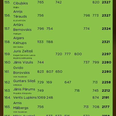
155.
765
742
820
2327
Cibuļskis
Sliņķis
Anrijs
156.
756
798
773
2327
Tērauds
ELEVATION
Artūrs
157.
796
754
774
2324
Bernovskis
Mailigen
Aigars
158.
1133
1188
2321
Kalnups
SSK Bebra
Juris Zeltiņš
159.
720
777
800
2297
Exigen Services Latvia
#optimized4running
160.
Jānis Vizulis
744
737
799
2280
Gvido
161.
823
807
650
2280
Borovskis
VSK Noskrien
Guntars Siliņš
162.
729
169
647
713
2258
KROKUS
Jānis Pārums
163.
749
718
745
2212
Projekts Etiopietis
164.
Vents Lupkins
1069
248
874
2191
Arnis
165.
756
713
708
2177
Mālbergs
VSK Noskrien