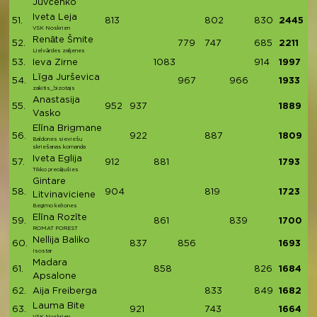
Juvčenko
Iveta Leja
51.
813
802
830
2445
VSK Noskrien
Renāte Šmite
52.
779
747
685
2211
Lielvārdes zaķenes
53.
Ieva Zirne
1083
914
1997
Līga Jurševica
54.
967
966
1933
zakitis_bizotajs
Anastasija
55.
952
937
1889
Vasko
Elīna Brigmane
56.
922
887
1809
Baldones sieviešu
skriešanas komanda
Iveta Eglija
57.
912
881
1793
Tikko precējušies
Gintare
58.
904
819
1723
Litvinaviciene
Begimo keliones
Elīna Rozīte
59.
861
839
1700
ROMAT FOREST
Nellija Baliko
60.
837
856
1693
Isostar
Madara
61.
858
826
1684
Apsalone
62.
Aija Freiberga
833
849
1682
Lauma Bite
63.
921
743
1664
VSK Noskrien