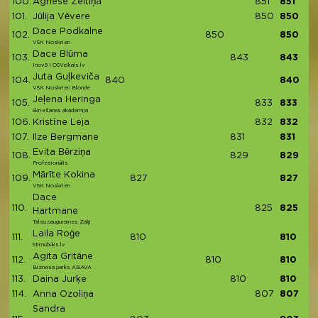
100.
Agnese Zeltiņa
851
851
101.
Jūlija Vēvere
850
850
Dace Podkalne
102.
850
850
VSK Noskrien
Dace Blūma
103.
843
843
Inov8 I OSVeikals.lv
Juta Guļkeviča
104.
840
840
VSK Noskrien Blonde
Jeļena Heringa
105.
833
833
Skriešanas akademija
106.
Kristīne Leja
832
832
107.
Ilze Bergmane
831
831
Evita Bērziņa
108.
829
829
Profesionālis
Mārīte Kokina
109.
827
827
VSK Noskrien
Dace
110.
825
825
Hartmane
Talsu pauguraines Zaķi
Laila Roģe
111.
810
810
Stirnubuks.lv
Agita Gritāne
112.
810
810
Biznesa parks ABAVA
113.
Daina Jurķe
810
810
114.
Anna Ozoliņa
807
807
Sandra