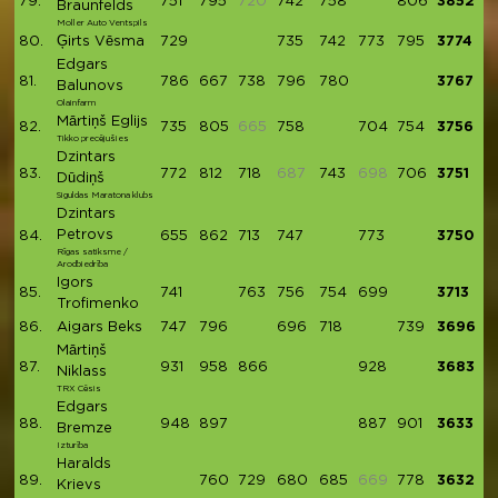
79.
751
795
720
742
758
806
3852
Braunfelds
Moller Auto Ventspils
80.
Ģirts Vēsma
729
735
742
773
795
3774
Edgars
81.
786
667
738
796
780
3767
Balunovs
Olainfarm
Mārtiņš Eglijs
82.
735
805
665
758
704
754
3756
Tikko precējušies
Dzintars
83.
772
812
718
687
743
698
706
3751
Dūdiņš
Siguldas Maratona klubs
Dzintars
Petrovs
84.
655
862
713
747
773
3750
Rīgas satiksme /
Arodbiedrība
Igors
85.
741
763
756
754
699
3713
Trofimenko
86.
Aigars Beks
747
796
696
718
739
3696
Mārtiņš
87.
931
958
866
928
3683
Niklass
TRX Cēsis
Edgars
88.
948
897
887
901
3633
Bremze
Izturība
Haralds
89.
760
729
680
685
669
778
3632
Krievs