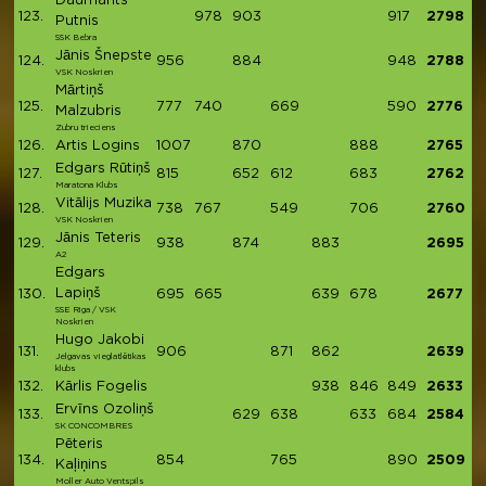
Daumants
123.
978
903
917
2798
Putnis
SSK Bebra
Jānis Šnepste
124.
956
884
948
2788
VSK Noskrien
Mārtiņš
125.
777
740
669
590
2776
Malzubris
Zubru trieciens
126.
Artis Logins
1007
870
888
2765
Edgars Rūtiņš
127.
815
652
612
683
2762
Maratona Klubs
Vitālijs Muzika
128.
738
767
549
706
2760
VSK Noskrien
Jānis Teteris
129.
938
874
883
2695
A2
Edgars
Lapiņš
130.
695
665
639
678
2677
SSE Riga / VSK
Noskrien
Hugo Jakobi
131.
906
871
862
2639
Jelgavas vieglatlētikas
klubs
132.
Kārlis Fogelis
938
846
849
2633
Ervīns Ozoliņš
133.
629
638
633
684
2584
SK CONCOMBRES
Pēteris
134.
854
765
890
2509
Kaļiņins
Moller Auto Ventspils