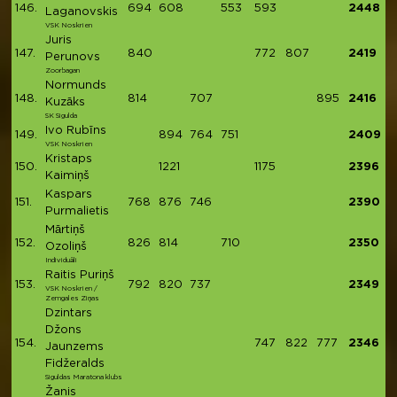
146.
694
608
553
593
2448
Laganovskis
VSK Noskrien
Juris
147.
840
772
807
2419
Perunovs
Zoorbagan
Normunds
148.
814
707
895
2416
Kuzāks
SK Sigulda
Ivo Rubīns
149.
894
764
751
2409
VSK Noskrien
Kristaps
150.
1221
1175
2396
Kaimiņš
Kaspars
151.
768
876
746
2390
Purmalietis
Mārtiņš
152.
826
814
710
2350
Ozoliņš
Individuāli
Raitis Puriņš
153.
792
820
737
2349
VSK Noskrien /
Zemgales Ziņas
Dzintars
Džons
154.
747
822
777
2346
Jaunzems
Fidžeralds
Siguldas Maratona klubs
Žanis