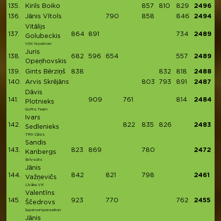
135.
Kirils Boiko
857
810
829
2496
136.
Jānis Vītols
790
858
846
2494
Vitālijs
137.
864
891
734
2489
Golubeckis
VSK Noskrien
Juris
138.
682
596
654
557
2489
Opeņhovskis
139.
Gints Bērziņš
838
832
818
2488
140.
Arvis Skrējāns
803
793
891
2487
Dāvis
141.
909
761
814
2484
Plotnieks
GoPro Team
Ivars
142.
822
835
826
2483
Sedlenieks
TRX Cēsis
Sandis
143.
823
869
780
2472
Kanbergs
Brīvsolis
Jānis
144.
842
821
798
2461
Važņevičs
Līvānu VK
Valentīns
145.
923
770
762
2455
Ščedrovs
Supercompensation
Jānis