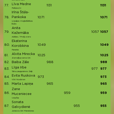
Līva Medne
77.
1131
1131
PaBaso.lv
Irīna Štūla-
Pankoka
78.
1071
1071
Liepājas Vieglatlētikas
klubs
Anita
79.
1057
1057
Kažemāka
Adidas / Preiļu siers
Ekaterina
80.
1049
1049
Korobkina
Panatta
Alvita Mirecka
81.
1025
1025
Ziemeļkurzeme OK
82.
Baiba Zāle
988
988
Līga Irbe
83.
977
977
Talsu pauguraines Zaķi
Evita Ruskova
84.
973
973
VSK Noskrien
85.
Marta Lapiņa
965
965
Zane
86.
959
959
Muceniecee
Izturība
Sonata
87.
955
955
Galvydienė
Jonavos BK Maratonas