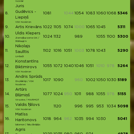
Isostar
Juris
Gudēvics -
8.
1081
1044
1054
1083
1060
1068
5346
Liepiņš
VSK Noskrien
9.
Artis Krievāns
1022
1105
1074
1000
1065
1045
5311
Uldis Klepers
10.
1024
1132
989
1055
1100
5300
Ziemeļkurzeme OK /
30draugi.lv
Nikolajs
11.
1102
1016
1051
1003
1078
1043
5290
Saulītis
Limbaži
Konstantīns
12.
1055
1072
1040
1046
1051
1010
978
5264
Biktimirovs
VSK Noskrien
Andris Sprūds
13.
1017
1090
960
1002
1050
1030
5189
Divplākšņi / VSK
Noskrien
Artūrs
14.
1077
1024
950
1011
988
1055
978
5155
Blūmiņš
Virsotne / MARMOT
Valdis Ņilovs
15.
1120
996
995
953
1034
5098
VSK Noskrien
Matīss
16.
1018
964
962
1035
994
1030
5041
Haritonovs
Salomon | Taku Skrējējs
Agris