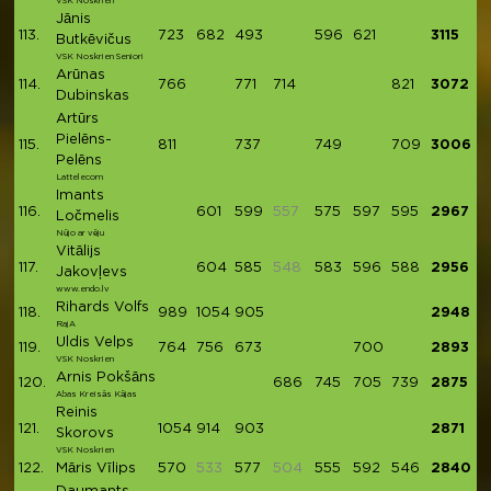
VSK Noskrien
Jānis
113.
723
682
493
596
621
3115
Butkēvičus
VSK Noskrien Seniori
Arūnas
114.
766
771
714
821
3072
Dubinskas
Artūrs
Pielēns-
115.
811
737
749
709
3006
Pelēns
Lattelecom
Imants
116.
601
599
557
575
597
595
2967
Ločmelis
Nūjo ar vēju
Vitālijs
117.
604
585
548
583
596
588
2956
Jakovļevs
www.endo.lv
Rihards Volfs
118.
989
1054
905
2948
RajA
Uldis Velps
119.
764
756
673
700
2893
VSK Noskrien
Arnis Pokšāns
120.
686
745
705
739
2875
Abas Kreisās Kājas
Reinis
121.
1054
914
903
2871
Skorovs
VSK Noskrien
122.
Māris Vīlips
570
533
577
504
555
592
546
2840