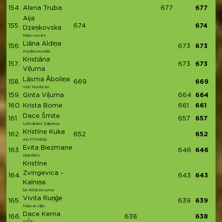
154.
Alena Truba
677
677
Aija
155.
674
674
Dzeņkovska
Nūjo vesels
Liāna Aldiņa
156.
673
673
Kocēnu novads
Kristiāna
157.
673
673
Viļuma
Lāsma Āboliņa
158.
669
669
VSK Noskrien
159.
Ginta Viļuma
664
664
160.
Krista Bome
661
661
Dace Šmite
161.
657
657
Lielvārdes Zaķenes
Kristīne Kuka
162.
652
652
AD FITNESS
Evita Biezmane
163.
646
646
Olainfarm
Kristīne
Zvingevica -
164.
643
643
Kalniņa
SK Klibā Drosme
Vivita Ruņģe
165.
639
639
Nūjo ar vēju
Dace Kerna
166.
638
638
KIČE