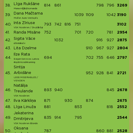
Līga Rukšāne
38.
814
861
798
796
3269
Mana mīļākā komanda
Dana Mačtama
39.
1039
1109
1042
3190
Moller Auto Ventspils
Inta Zīriuse
40.
793
742
816
751
3102
VSK Noskrien / Divplākšņi
41.
Randa Misāne
752
701
720
781
2954
Sigita Vāce
42.
1032
916
927
2875
ultrataka.lv
43.
Lita Dzelme
910
967
927
2804
Ilze Rata
44.
694
702
755
646
2797
Exigen Services Latvia
#optimized4running
Sintija
Arbidāne
45.
952
928
841
2721
LEGS MISERABLES /
VENDEN
Natālija
46.
893
940
845
2678
Treulande
VSK Noskrien
47.
Ilva Kārkliņa
871
930
874
2675
48.
Līga Linuža
881
853
818
2552
Jekaterina
49.
835
914
795
2544
Dmitrijeva
VSK Noskrien Blonde
Oksana
50.
787
860
881
2528