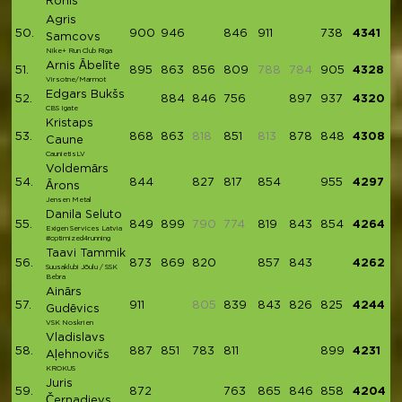
Ronis
Agris
50.
900
946
846
911
738
4341
Samcovs
Nike+ Run Club Riga
Arnis Ābelīte
51.
895
863
856
809
788
784
905
4328
Virsotne/Marmot
Edgars Bukšs
52.
884
846
756
897
937
4320
CBS Igate
Kristaps
53.
868
863
818
851
813
878
848
4308
Caune
CaunietisLV
Voldemārs
54.
844
827
817
854
955
4297
Ārons
Jensen Metal
Danila Seluto
55.
849
899
790
774
819
843
854
4264
Exigen Services Latvia
#optimized4running
Taavi Tammik
56.
873
869
820
857
843
4262
Suusaklubi Jõulu / SSK
Bebra
Ainārs
57.
911
805
839
843
826
825
4244
Gudēvics
VSK Noskrien
Vladislavs
58.
887
851
783
811
899
4231
Aļehnovičs
KROKUS
Juris
59.
872
763
865
846
858
4204
Černadjevs