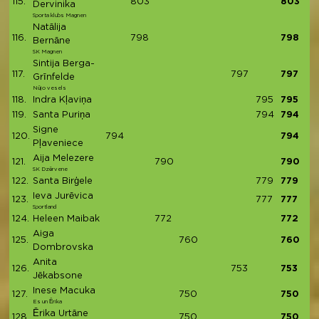
115.
803
803
Dervinika
Sporta klubs Magnen
Natālija
116.
798
798
Bernāne
SK Magnen
Sintija Berga-
117.
797
797
Grīnfelde
Nūjo vesels
118.
Indra Kļaviņa
795
795
119.
Santa Puriņa
794
794
Signe
120.
794
794
Pļaveniece
Aija Melezere
121.
790
790
SK Dzērvene
122.
Santa Birģele
779
779
Ieva Jurēvica
123.
777
777
Sportland
124.
Heleen Maibak
772
772
Aiga
125.
760
760
Dombrovska
Anita
126.
753
753
Jēkabsone
Inese Macuka
127.
750
750
Es un Ērika
Ērika Urtāne
128.
750
750