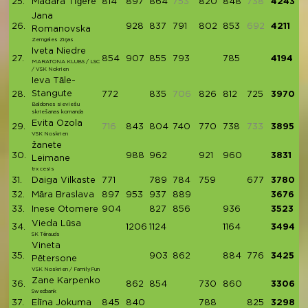
25.
Madara Tīģere
814
897
864
753
820
848
738
4243
Jana
26.
928
837
791
802
853
692
4211
Romanovska
Zemgales Ziņas
Iveta Niedre
27.
854
907
855
793
785
4194
MARATONA KLUBS / LSC
/ VSK Nokrien
Ieva Tāle-
Stangute
28.
772
835
706
826
812
725
3970
Baldones sieviešu
skriešanas komanda
Evita Ozola
29.
716
843
804
740
770
738
733
3895
VSK Noskrien
žanete
30.
988
962
921
960
3831
Leimane
trx cesis
31.
Daiga Vilkaste
771
789
784
759
677
3780
32.
Māra Braslava
897
953
937
889
3676
33.
Inese Otomere
904
827
856
936
3523
Vieda Lūsa
34.
1206
1124
1164
3494
SK Tērauds
Vineta
35.
903
862
884
776
3425
Pētersone
VSK Noskrien / FamilyFun
Zane Karpenko
36.
862
854
730
860
3306
Swedbank
37.
Elīna Jokuma
845
840
788
825
3298