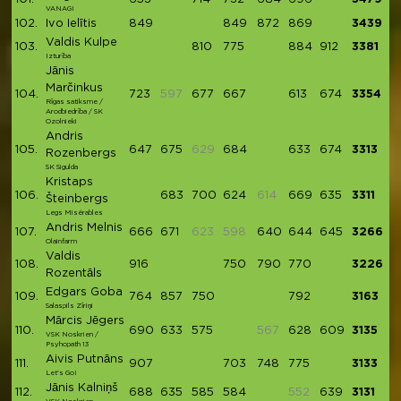
VANAGI
102.
Ivo Ielītis
849
849
872
869
3439
Valdis Kulpe
103.
810
775
884
912
3381
Izturība
Jānis
Marčinkus
104.
723
597
677
667
613
674
3354
Rīgas satiksme /
Arodbiedrība / SK
Ozolnieki
Andris
105.
647
675
629
684
633
674
3313
Rozenbergs
SK Sigulda
Kristaps
106.
683
700
624
614
669
635
3311
Šteinbergs
Legs Misérables
Andris Melnis
107.
666
671
623
598
640
644
645
3266
Olainfarm
Valdis
108.
916
750
790
770
3226
Rozentāls
Edgars Goba
109.
764
857
750
792
3163
Salaspils Zīriņi
Mārcis Jēgers
110.
690
633
575
567
628
609
3135
VSK Noskrien /
Psyhopath 13
Aivis Putnāns
111.
907
703
748
775
3133
Let's Go!
Jānis Kalniņš
112.
688
635
585
584
552
639
3131