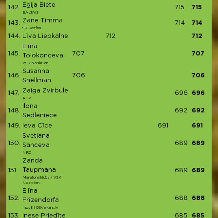
Egija Biete
142.
715
715
BALTAIS
Zane Timma
143.
714
714
SK Katrīna
144.
Līva Liepkalne
712
712
Elīna
145.
707
707
Tolokonceva
VSK Noskrien
Susanna
146.
706
706
Snellman
Zaiga Zvirbule
147.
696
696
AEZ
Ilona
148.
692
692
Sedleniece
149.
Ieva Cīce
691
691
Svetlana
150.
689
689
Sanceva
NRC
Zanda
Taupmana
151.
689
689
Maratona klubs / VSK
Noskrien
Elīna
152.
688
688
Frīzendorfa
Inov8 I OSVeikals.lv
153.
Inese Priedīte
685
685