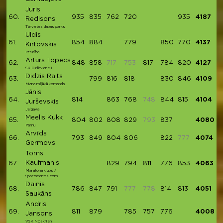
Juris
60.
935
835
762
720
935
4187
Redisons
Tērvetes dabas parks
Uldis
61.
854
884
779
850
770
4137
Kirtovskis
Izturība
Artūrs Topecs
62.
848
858
717
753
817
784
820
4127
SK Dzērvene II
Didzis Raits
63.
799
816
818
830
846
4109
Mana mīļākā komanda
Jānis
64.
814
863
768
748
844
815
4104
Jurševskis
Jelgava
Meelis Kukk
65.
804
802
808
829
793
837
4080
Pärnu
Arvīds
66.
793
849
804
806
822
777
4074
Germovs
Toms
Kaufmanis
67.
829
794
811
776
853
4063
Maratona klubs /
Sportacentrs.com
Dainis
68.
786
847
791
777
778
814
813
4051
Saukāns
Andris
69.
811
879
785
757
776
4008
Jansons
VSK Noskrien