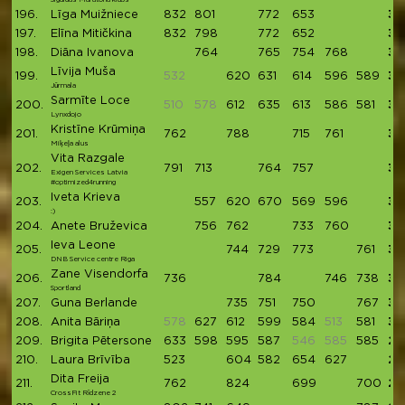
196.
Līga Muižniece
832
801
772
653
30
197.
Elīna Mitičkina
832
798
772
652
30
198.
Diāna Ivanova
764
765
754
768
30
Līvija Muša
199.
532
620
631
614
596
589
30
Jūrmala
Sarmīte Loce
200.
510
578
612
635
613
586
581
30
Lynxdojo
Kristīne Krūmiņa
201.
762
788
715
761
30
Miķeļa alus
Vita Razgale
202.
791
713
764
757
30
Exigen Services Latvia
#optimized4running
Iveta Krieva
203.
557
620
670
569
596
30
:)
204.
Anete Bruževica
756
762
733
760
30
Ieva Leone
205.
744
729
773
761
30
DNB Service centre Riga
Zane Visendorfa
206.
736
784
746
738
30
Sportland
207.
Guna Berlande
735
751
750
767
30
208.
Anita Bāriņa
578
627
612
599
584
513
581
30
209.
Brigita Pētersone
633
598
595
587
546
585
585
29
210.
Laura Brīvība
523
604
582
654
627
29
Dita Freija
211.
762
824
699
700
29
CrossFit Rīdzene 2