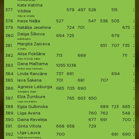
Prometal Group
Kate Katrīna
377.
579
497
528
515
21
Vildiņa
Nūjo ar smaidu
378.
Inese Neļķe
527
547
538
505
21
379.
Natālija Jesehina
724
701
675
21
Daiga Šilkova
380.
694
725
679
20
Sudrabegles
Margita Zaiceva
381.
651
707
735
20
Z-team
Alise Pokšāne
382.
713
669
711
20
Abas Kreisās Kājas
Dana Mačtama
383.
1055
1038
20
Moller Auto Ventspils
384.
Linda Rancāne
737
661
694
20
385.
Ieva Šakena
701
681
707
20
Agnese Leiburga
386.
685
705
690
20
Zemgales Ziņas
Elza Žumbure
387.
765
663
650
20
Legs miserables
388.
Egija Gulbinska
689
723
665
20
389.
Līga Avena
760
762
548
20
390.
Daina Reveliņa
677
691
700
20
391.
Ginta Vītola
668
658
729
20
Līga Lauva
392.
700
661
690
20
DNB Service Centre