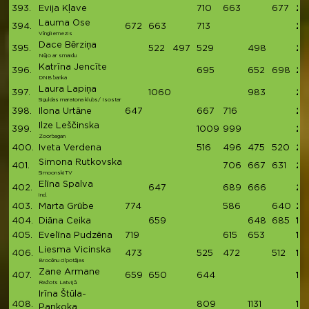
393.
Evija Kļave
710
663
677
20
Lauma Ose
394.
672
663
713
20
Vīngliemezis
Dace Bērziņa
395.
522
497
529
498
20
Nūjo ar smaidu
Katrīna Jencīte
396.
695
652
698
20
DNB banka
Laura Lapiņa
397.
1060
983
20
Siguldas maratona klubs/ Isostar
398.
Ilona Urtāne
647
667
716
20
Ilze Leščinska
399.
1009
999
20
Zoorbagan
400.
Iveta Verdena
516
496
475
520
20
Simona Rutkovska
401.
706
667
631
20
SimoonskiTV
Elīna Spalva
402.
647
689
666
20
ind.
403.
Marta Grūbe
774
586
640
2
404.
Diāna Ceika
659
648
685
19
405.
Evelīna Pudzēna
719
615
653
19
Liesma Vicinska
406.
473
525
472
512
19
Brocēnu cilpotājas
Zane Armane
407.
659
650
644
19
Ražots Latvijā
Irīna Štūla-
408.
809
1131
19
Pankoka