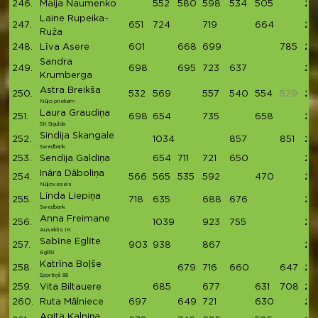
246.
Maija Naumenko
552
580
598
534
505
27
Laine Rupeika-
247.
651
724
719
664
27
Ruža
248.
Līva Asere
601
668
699
785
27
Sandra
249.
698
695
723
637
27
Krumberga
Astra Breikša
250.
532
569
557
540
554
529
27
Nūjo priekam
Laura Graudiņa
251.
698
654
735
658
27
SK Sigulda
Sindija Skangale
252.
1034
857
851
27
Swedbank
253.
Sendija Galdiņa
654
711
721
650
27
Ināra Dāboliņa
254.
566
565
535
592
470
27
Nūjovesels
Linda Liepiņa
255.
718
635
688
676
27
Swedbank
Anna Freimane
256.
1039
923
755
27
Auseklis IK
Sabīne Eglīte
257.
903
938
867
27
Eglīši
Katrīna Boļše
258.
679
716
660
647
27
Sportiņš 88
259.
Vita Biltauere
685
677
631
708
27
260.
Ruta Mālniece
697
649
721
630
26
Agita Kalniņa