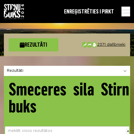
EN
REĢISTRĒTIES I PIRKT
REZULTĀTI
2371 dalībnieki
Izvēlies sadaļu
Smeceres sila Stirn
buks
ent