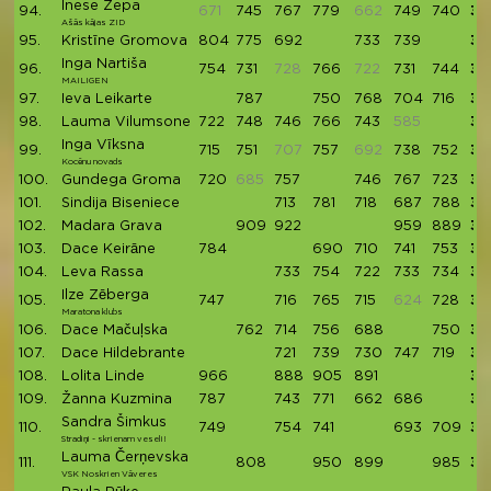
Inese Zepa
94.
671
745
767
779
662
749
740
37
Ašās kājas ZID
95.
Kristīne Gromova
804
775
692
733
739
37
Inga Nartiša
96.
754
731
728
766
722
731
744
37
MAILIGEN
97.
Ieva Leikarte
787
750
768
704
716
37
98.
Lauma Vilumsone
722
748
746
766
743
585
37
Inga Vīksna
99.
715
751
707
757
692
738
752
37
Kocēnu novads
100.
Gundega Groma
720
685
757
746
767
723
37
101.
Sindija Biseniece
713
781
718
687
788
36
102.
Madara Grava
909
922
959
889
36
103.
Dace Keirāne
784
690
710
741
753
36
104.
Leva Rassa
733
754
722
733
734
36
Ilze Zēberga
105.
747
716
765
715
624
728
36
Maratona klubs
106.
Dace Mačuļska
762
714
756
688
750
36
107.
Dace Hildebrante
721
739
730
747
719
36
108.
Lolita Linde
966
888
905
891
36
109.
Žanna Kuzmina
787
743
771
662
686
36
Sandra Šimkus
110.
749
754
741
693
709
36
Stradiņi - skrienam veseli!
Lauma Čerņevska
111.
808
950
899
985
36
VSK Noskrien Vāveres