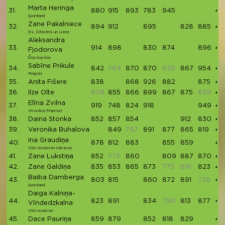
Marta Heringa
31.
880
915
893
783
945
44
Sportland
Zane Pakalniece
32.
894
912
895
828
885
44
Es, Džastins un Liene
Aleksandra
33.
914
898
830
874
896
44
Fjodorova
Čop čop čop
Sabīne Prikule
34.
842
764
870
870
836
867
954
44
Pingvīni
35.
Anita Fišere
838
868
926
882
875
43
36.
Ilze Olte
808
855
866
899
867
875
839
43
Elīna Zvilna
37.
919
748
824
918
949
43
Virsotne/Marmot
38.
Daina Stonka
852
857
854
912
830
43
39.
Veronika Buhalova
849
767
891
877
865
819
43
Ina Graudiņa
40.
878
812
883
855
859
42
VSK Noskrien Vāveres
41.
Zane Lukstiņa
852
773
860
809
887
870
42
42.
Zane Galdiņa
835
853
865
873
775
816
823
42
Baiba Damberga
43.
803
815
860
872
891
739
42
Sportland
Daiga Kalniņa-
44.
823
891
834
790
813
877
42
Vīndedzkalna
VSK noskrien
45.
Dace Pauriņa
859
879
852
818
829
42