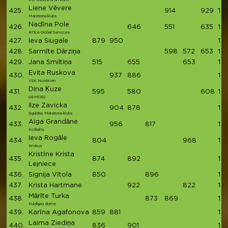
Liene Vēvere
425.
914
929
18
Maratona klubs
Nadīna Pole
426.
646
551
635
18
ATEA Global Services
427.
Ieva Siugale
879
950
18
428.
Sarmīte Dārziņa
598
572
653
18
429.
Jana Smiltiņa
515
655
653
18
Evita Ruskova
430.
937
886
18
VSK Noskrien
Dina Ķuze
431.
595
580
608
17
GEMOSS
Ilze Zavicka
432.
904
878
17
Siguldas Maratona klubs
Aiga Grandāne
433.
956
817
17
KoBalts
Ieva Rogāle
434.
804
968
17
Krokus
Kristīne Krista
435.
874
892
17
Lejniece
436.
Signija Vītola
850
896
17
437.
Krista Hartmane
922
822
17
Mārīte Turka
438.
873
869
17
Kuldīgas dome
439.
Karīna Agafonova
859
881
17
Laima Ziediņa
440.
836
901
17