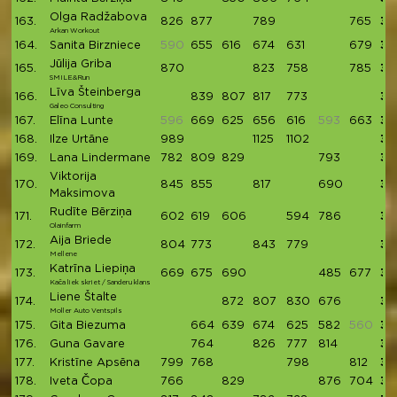
Olga Radžabova
163.
826
877
789
765
32
Arkan Workout
164.
Sanita Birzniece
590
655
616
674
631
679
32
Jūlija Griba
165.
870
823
758
785
32
SMILE&Run
Līva Šteinberga
166.
839
807
817
773
32
Galeo Consulting
167.
Elīna Lunte
596
669
625
656
616
593
663
32
168.
Ilze Urtāne
989
1125
1102
32
169.
Lana Lindermane
782
809
829
793
32
Viktorija
170.
845
855
817
690
32
Maksimova
Rudīte Bērziņa
171.
602
619
606
594
786
32
Olainfarm
Aija Briede
172.
804
773
843
779
31
Mellene
Katrīna Liepiņa
173.
669
675
690
485
677
31
Kača liek skriet / Sanderu klans
Liene Štalte
174.
872
807
830
676
31
Moller Auto Ventspils
175.
Gita Biezuma
664
639
674
625
582
560
31
176.
Guna Gavare
764
826
777
814
31
177.
Kristīne Apsēna
799
768
798
812
31
178.
Iveta Čopa
766
829
876
704
31