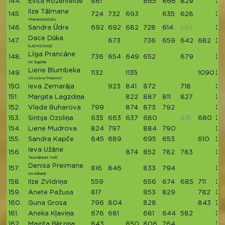
144.
Evita Rozenfelde
861
865
866
829
34
Ilze Tālmane
145.
724
732
693
635
628
34
Maratona klubs
146.
Sandra Ūdre
692
692
682
728
614
592
34
Dace Dūka
147.
673
736
659
642
682
33
GJENSIDIGE
Līga Prancāne
148.
736
654
649
652
679
33
SK Sigulda
Liene Blumbeka
149.
1132
1135
1090
33
Virsotne/Marmot
150.
Ieva Zemarāja
923
841
872
718
33
151.
Margita Lagzdiņa
822
887
811
827
33
152.
Vlada Buharova
799
874
873
792
33
153.
Sintija Ozoliņa
635
663
637
680
631
680
32
154.
Liene Mudrova
824
797
884
790
32
155.
Sandra Kapče
645
689
695
653
610
32
Ieva Užāne
156.
874
852
782
783
32
Tasmānijas Velli
Denisa Preimane
157.
816
846
833
794
32
Swedbank
158.
Ilze Zvīdriņa
559
656
674
685
711
32
159.
Anete Pažusa
817
853
829
782
32
160.
Guna Grosa
796
804
828
843
32
161.
Aneka Kļaviņa
676
681
681
644
582
32
162.
Mairita Bērziņa
843
850
806
764
32