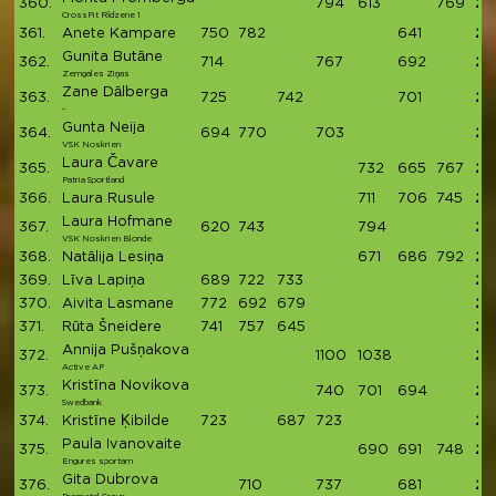
360.
794
613
769
21
CrossFit Rīdzene 1
361.
Anete Kampare
750
782
641
21
Gunita Butāne
362.
714
767
692
21
Zemgales Ziņas
Zane Dālberga
363.
725
742
701
21
-
Gunta Neija
364.
694
770
703
21
VSK Noskrien
Laura Čavare
365.
732
665
767
21
Patria Sportland
366.
Laura Rusule
711
706
745
21
Laura Hofmane
367.
620
743
794
21
VSK Noskrien Blonde
368.
Natālija Lesiņa
671
686
792
21
369.
Līva Lapiņa
689
722
733
21
370.
Aivita Lasmane
772
692
679
21
371.
Rūta Šneidere
741
757
645
21
Annija Pušņakova
372.
1100
1038
21
Active AP
Kristīna Novikova
373.
740
701
694
21
Swedbank
374.
Kristīne Ķibilde
723
687
723
21
Paula Ivanovaite
375.
690
691
748
21
Engures sportam
Gita Dubrova
376.
710
737
681
21