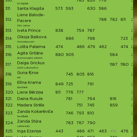
310.
783
826
776
23
SK Sigulda
311.
Santa Klagiša
573
593
630
586
23
Liene Balode-
312.
788
782
811
23
Pacere
Otis Latvia
313.
Iveta Prince
838
754
787
23
Olesja Baikova
314.
886
768
723
23
Kinestape.com
315.
Lolita Palaima
474
486
479
462
474
23
Agita Gritāne
316.
880
905
584
23
Biznesa parks ABAVA
Daiga Grickus
317.
1187
1180
23
DzSK Lokomotīve
Guna Ķirse
318.
745
805
816
23
ind.
Elīna Krama
319.
849
725
791
23
Sportland
320.
Liene Bērziņa
811
776
777
23
321.
Daina Rusule
781
764
816
23
322.
Madara Strēle
751
745
859
23
Zanda Kokarēviča
323.
746
793
810
23
Swedbank
Zanda Stūra
324.
783
767
790
23
Latnorwaly
325.
Inga Ezeriņa
443
486
471
463
416
476
23