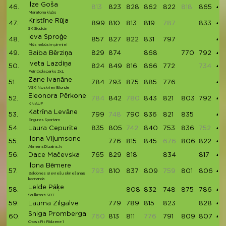
Ilze Goša
46.
813
823
828
862
822
818
865
42
Maratona klubs
Kristīne Rūja
47.
899
810
813
819
787
833
41
SK Sigulda
Ieva Sproģe
48.
857
827
822
831
797
41
Mēs nebūsim pirmie!
49.
Baiba Bērziņa
829
874
868
770
792
41
Iveta Lazdiņa
50.
824
849
816
866
772
734
41
Peintbola parks 2xL
Zane Ivanāne
51.
784
793
875
885
776
41
VSK Noskrien Blonde
Eleonora Pērkone
52.
784
842
780
843
821
803
792
41
KNAUF
Katrīna Levāne
53.
799
748
790
836
821
835
40
Engures Sportam
54.
Laura Cepurīte
835
805
742
840
753
836
752
40
Ilona Viļumsone
55.
776
815
845
676
806
822
40
AkmensDizains.lv
56.
Dace Mačevska
765
829
818
834
817
40
Ilona Bēmere
57.
793
810
837
809
759
801
806
40
Baldones sieviešu skriešanas
komanda
Lelde Pāķe
58.
808
832
748
875
786
40
Saulkrasti SRT
59.
Lauma Zilgalve
779
789
815
823
828
40
Sniga Promberga
60.
760
813
811
776
791
809
807
40
CrossFit Rīdzene 1