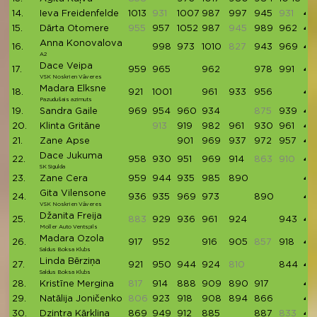
14.
Ieva Freidenfelde
1013
931
1007
987
997
945
931
49
15.
Dārta Otomere
955
957
1052
987
945
989
962
49
Anna Konovalova
16.
998
973
1010
827
943
969
48
A2
Dace Veipa
17.
959
965
962
978
991
48
VSK Noskrien Vāveres
Madara Elksne
18.
921
1001
961
933
956
47
Pazudušais azimuts
19.
Sandra Gaile
969
954
960
934
875
939
47
20.
Klinta Gritāne
913
919
982
961
930
961
47
21.
Zane Apse
901
969
937
972
957
47
Dace Jukuma
22.
958
930
951
969
914
863
910
47
SK Sigulda
23.
Zane Cera
959
944
935
985
890
47
Gita Vilensone
24.
936
935
969
973
890
47
VSK Noskrien Vāveres
Džanita Freija
25.
883
929
936
961
924
943
46
Moller Auto Ventspils
Madara Ozola
26.
917
952
916
905
857
918
46
Saldus Boksa Klubs
Linda Bērziņa
27.
921
950
944
924
810
844
45
Saldus Boksa Klubs
28.
Kristīne Mergina
817
914
888
909
890
917
45
29.
Natālija Joničenko
806
923
918
908
894
866
45
30.
Dzintra Kārkliņa
869
949
912
885
887
833
45