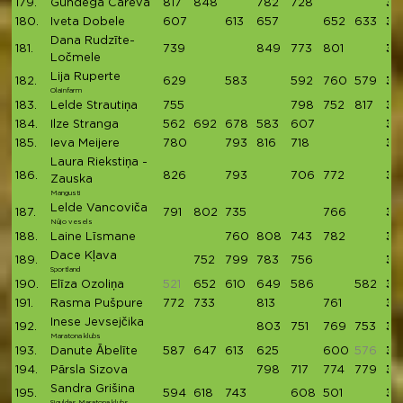
179.
Gundega Careva
817
848
782
728
31
180.
Iveta Dobele
607
613
657
652
633
31
Dana Rudzīte-
181.
739
849
773
801
31
Ločmele
Lija Ruperte
182.
629
583
592
760
579
31
Olainfarm
183.
Lelde Strautiņa
755
798
752
817
31
184.
Ilze Stranga
562
692
678
583
607
31
185.
Ieva Meijere
780
793
816
718
31
Laura Riekstiņa -
186.
826
793
706
772
30
Zauska
Mangusti
Lelde Vancoviča
187.
791
802
735
766
30
Nūjo vesels
188.
Laine Līsmane
760
808
743
782
30
Dace Kļava
189.
752
799
783
756
30
Sportland
190.
Elīza Ozoliņa
521
652
610
649
586
582
30
191.
Rasma Pušpure
772
733
813
761
30
Inese Jevsejčika
192.
803
751
769
753
30
Maratona klubs
193.
Danute Ābelīte
587
647
613
625
600
576
30
194.
Pārsla Sizova
798
717
774
779
30
Sandra Grišina
195.
594
618
743
608
501
30
Siguldas Maratona klubs