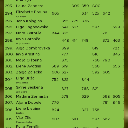
Krūmiņa
293.
Laura Zandere
809
859
800
24
Elizabete Brauna
294.
665
634
525
642
24
Lynxdojo
295.
Jana Kaļagina
855
775
836
24
296.
Līga Laganovska
641
623
593
599
24
297.
Nora Zvirbule
844
825
781
24
Ieva Garanča
298.
448
414
748
372
463
24
Nujo priekam
299.
Aiga Dombrovska
899
819
723
24
300.
Ieva Krastiņa
777
816
845
24
301.
Maija Olšteina
875
768
790
24
302.
Liene Avotiņa
589
619
568
656
24
303.
Zaiga Zalecka
606
627
592
605
24
Līga Briža
304.
752
825
844
24
DNB banka
Signe Seškena
305.
827
768
821
24
SSK Bebra
306.
Madara Zemarāja
578
629
598
605
24
307.
Aļona Dobele
776
781
846
24
Liene Liepiņa
308.
824
827
738
23
Lustes
Vita Zīle
309.
603
610
593
582
23
Maratona klubs
Evita Zemlīte