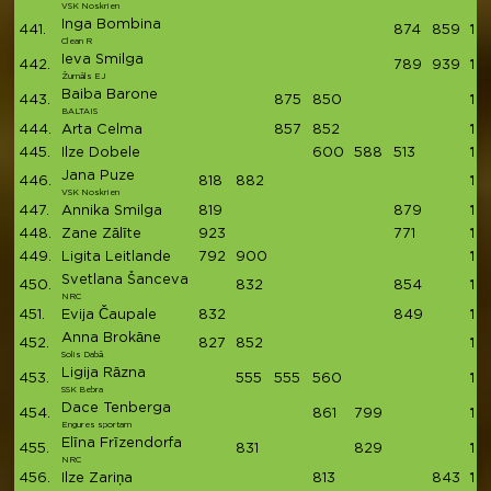
VSK Noskrien
Inga Bombina
441.
874
859
17
Clean R
Ieva Smilga
442.
789
939
17
Žurnāls EJ
Baiba Barone
443.
875
850
17
BALTAIS
444.
Arta Celma
857
852
17
445.
Ilze Dobele
600
588
513
17
Jana Puze
446.
818
882
17
VSK Noskrien
447.
Annika Smilga
819
879
16
448.
Zane Zālīte
923
771
16
449.
Ligita Leitlande
792
900
16
Svetlana Šanceva
450.
832
854
16
NRC
451.
Evija Čaupale
832
849
16
Anna Brokāne
452.
827
852
16
Solis Dabā
Ligija Rāzna
453.
555
555
560
16
SSK Bebra
Dace Tenberga
454.
861
799
16
Engures sportam
Elīna Frīzendorfa
455.
831
829
16
NRC
456.
Ilze Zariņa
813
843
16