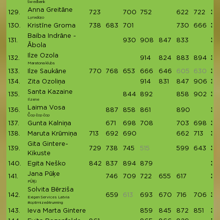
Swedbank
Anna Greitāne
129.
723
700
752
622
722
35
Lynxdojo
130.
Kristīne Groma
738
683
701
730
666
35
Baiba Indrāne -
131.
930
908
847
833
35
Ābola
Ilze Ozola
132.
914
824
883
894
35
Maratona klubs
133.
Ilze Saukāne
770
768
653
666
646
605
630
35
134.
Zita Ozoliņa
914
831
847
906
34
Santa Kazaine
135.
844
892
858
902
34
Ilzene
Laima Vosa
136.
887
858
861
890
34
Čop čop čop
137.
Gunta Kalniņa
671
698
708
703
698
34
138.
Maruta Krūmiņa
713
692
690
662
713
34
Gita Gintere-
139.
729
738
745
515
599
643
34
Kikuste
140.
Egita Neško
842
837
894
879
34
Jana Pūķe
141.
746
709
722
655
617
34
PŪĶI
Solvita Bērziša
142.
659
613
693
670
716
706
34
Exigen Services Latvia
#optimized4running
143.
Ieva Marta Gintere
859
845
872
851
34