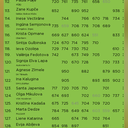
Paula Pūķe
112.
720
761
735
761
658
650
36
PŪĶI
Zane Kupče
113.
852
890
952
938
36
Saldus Boksa Klubs
114.
Inese Vectirāne
744
766
670
718
734
36
Ingūna Semjonova
115.
735
659
708
778
708
689
36
Zemgales Ziņas
Krista Opmane
116.
669
627
860
624
551
833
36
Olainfarm
117.
Sintija Gulbinska
724
670
714
795
710
36
118.
Ieva Ozoliņa
729
774
730
752
610
35
119.
Valērija Fedotova
742
673
749
705
720
35
Signija Elva Lapa
120.
710
670
728
730
733
35
Autostarts.lv
Agnese Zīmele
121.
950
882
879
850
35
SK Tērauds
Ina Kalugina
122.
905
893
855
902
35
SMILE&Run
123.
Santa Japeniņa
717
720
705
710
701
35
Olga Mikulova
124.
674
693
702
660
730
737
35
VSK Noskrien
125.
Kristīne Kadaša
675
725
645
704
709
720
35
Marta Dedze
126.
784
758
649
674
603
559
657
35
PULSAR
127.
Liene Katarina
665
674
716
702
764
35
Evija Abiļeva
128.
854
918
897
851
35