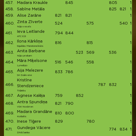
457.
Madara Kraukle
845
805
16
458.
Sabīne Metāla
825
821
16
459.
Alise Zarāne
821
821
16
Zinta Zīverte
460.
524
575
540
16
Nūjo vesels
Ieva Leitlande
461.
794
844
16
ATC Eži
Ilona Kārkliņa
462.
816
815
16
Siguldas Maratona klubs
Anita Barbane
463.
523
569
536
16
Nūjo priekam
Māra Miķelsone
464.
516
546
558
16
Lynxdojo
Aija Melezere
465.
833
786
16
SK Dzērvene
Kristīne
466.
787
832
16
Stendzeniece
Titāniks
467.
Agnese Kalēja
759
852
161
Antra Spundiņa
468.
821
790
161
VSK Noskrien
Madara Grandāne
469.
810
800
16
KoBalts
470.
Inese Tīģere
829
780
16
Gundega Vācere
471.
774
834
16
DNB banka