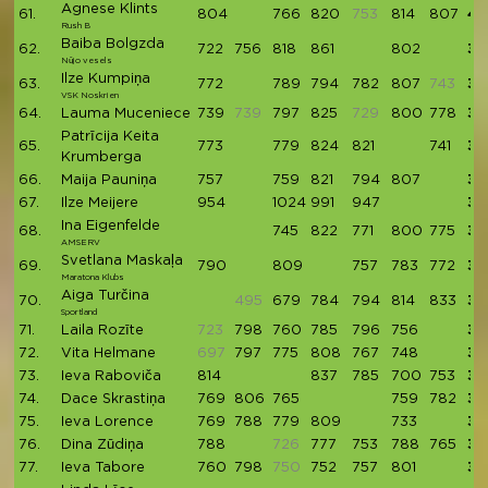
Agnese Klints
61.
804
766
820
753
814
807
40
Rush B
Baiba Bolgzda
62.
722
756
818
861
802
39
Nūjo vesels
Ilze Kumpiņa
63.
772
789
794
782
807
743
39
VSK Noskrien
64.
Lauma Muceniece
739
739
797
825
729
800
778
39
Patrīcija Keita
65.
773
779
824
821
741
39
Krumberga
66.
Maija Pauniņa
757
759
821
794
807
39
67.
Ilze Meijere
954
1024
991
947
39
Ina Eigenfelde
68.
745
822
771
800
775
39
AMSERV
Svetlana Maskaļa
69.
790
809
757
783
772
39
Maratona Klubs
Aiga Turčina
70.
495
679
784
794
814
833
39
Sportland
71.
Laila Rozīte
723
798
760
785
796
756
38
72.
Vita Helmane
697
797
775
808
767
748
38
73.
Ieva Raboviča
814
837
785
700
753
38
74.
Dace Skrastiņa
769
806
765
759
782
38
75.
Ieva Lorence
769
788
779
809
733
38
76.
Dina Zūdiņa
788
726
777
753
788
765
38
77.
Ieva Tabore
760
798
750
752
757
801
38