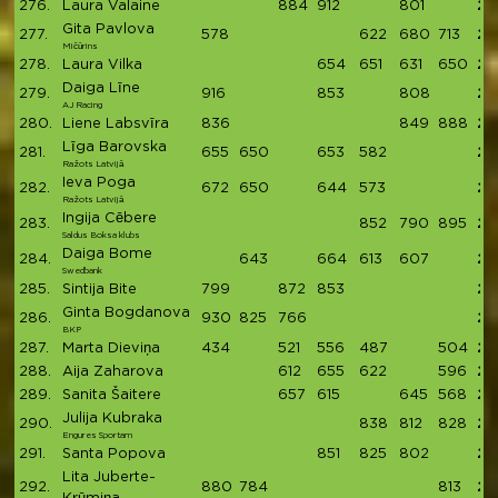
276.
Laura Valaine
884
912
801
25
Gita Pavlova
277.
578
622
680
713
25
Mičūrins
278.
Laura Vilka
654
651
631
650
25
Daiga Līne
279.
916
853
808
25
AJ Racing
280.
Liene Labsvīra
836
849
888
25
Līga Barovska
281.
655
650
653
582
25
Ražots Latvijā
Ieva Poga
282.
672
650
644
573
25
Ražots Latvijā
Ingija Cēbere
283.
852
790
895
25
Saldus Boksa klubs
Daiga Bome
284.
643
664
613
607
25
Swedbank
285.
Sintija Bite
799
872
853
25
Ginta Bogdanova
286.
930
825
766
25
BKP
287.
Marta Dieviņa
434
521
556
487
504
25
288.
Aija Zaharova
612
655
622
596
24
289.
Sanita Šaitere
657
615
645
568
24
Julija Kubraka
290.
838
812
828
24
Engures Sportam
291.
Santa Popova
851
825
802
24
Lita Juberte-
292.
880
784
813
24