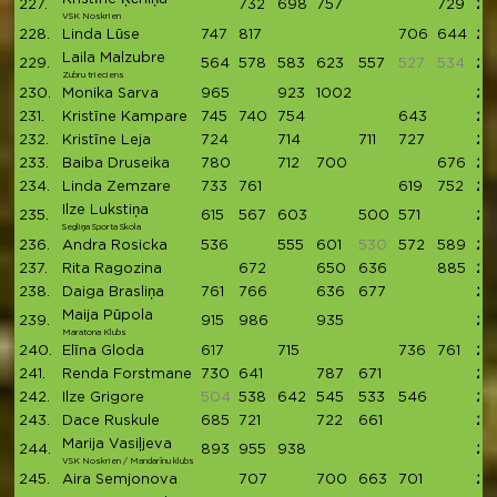
227.
732
698
757
729
29
VSK Noskrien
228.
Linda Lūse
747
817
706
644
29
Laila Malzubre
229.
564
578
583
623
557
527
534
29
Zubru trieciens
230.
Monika Sarva
965
923
1002
28
231.
Kristīne Kampare
745
740
754
643
28
232.
Kristīne Leja
724
714
711
727
28
233.
Baiba Druseika
780
712
700
676
28
234.
Linda Zemzare
733
761
619
752
28
Ilze Lukstiņa
235.
615
567
603
500
571
28
Segliņa Sporta Skola
236.
Andra Rosicka
536
555
601
530
572
589
28
237.
Rita Ragozina
672
650
636
885
28
238.
Daiga Brasliņa
761
766
636
677
28
Maija Pūpola
239.
915
986
935
28
Maratona Klubs
240.
Elīna Gloda
617
715
736
761
28
241.
Renda Forstmane
730
641
787
671
28
242.
Ilze Grigore
504
538
642
545
533
546
28
243.
Dace Ruskule
685
721
722
661
27
Marija Vasiļjeva
244.
893
955
938
27
VSK Noskrien / Mandarīnu klubs
245.
Aira Semjonova
707
700
663
701
27