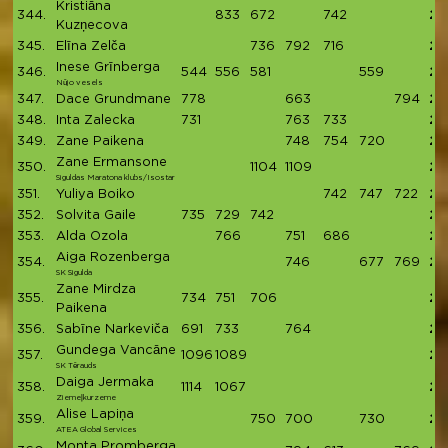
Kristiāna
344.
833
672
742
22
Kuzņecova
345.
Elīna Zelča
736
792
716
22
Inese Grīnberga
346.
544
556
581
559
22
Nūjo vesels
347.
Dace Grundmane
778
663
794
22
348.
Inta Zalecka
731
763
733
22
349.
Zane Paikena
748
754
720
22
Zane Ermansone
350.
1104
1109
22
Siguldas Maratona klubs/Isostar
351.
Yuliya Boiko
742
747
722
22
352.
Solvita Gaile
735
729
742
22
353.
Alda Ozola
766
751
686
22
Aiga Rozenberga
354.
746
677
769
21
SK Sigulda
Zane Mirdza
355.
734
751
706
21
Paikena
356.
Sabīne Narkeviča
691
733
764
21
Gundega Vancāne
357.
1096
1089
21
SK Tērauds
Daiga Jermaka
358.
1114
1067
21
Ziemeļkurzeme
Alise Lapiņa
359.
750
700
730
21
ATEA Global Services
Monta Promberga