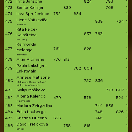
472.
Inga Jansone
824
783
16
473.
Sanita Kalniņa
839
768
16
474.
Ieva Spruženiece
752
854
16
Liene Vaitkeviča
475.
838
764
16
REMOSS
Rita Felce-
476.
837
763
16
Kaipšteina
F-K Zariņi
Raimonda
477.
761
828
15
Meldrāja
Individuāli
478.
Aiga Vīdmane
776
813
15
Paula Lakstiņa -
479.
782
804
15
Lakstīgala
Agnese Matisone
480.
750
836
15
Matissons Runner's Club /
Moller Auto Ventspils
481.
Šeilija Maškova
778
807
15
Albīna Kalenda
482.
479
578
524
15
Nūjo vesels
483.
Madara Zvirgzdiņa
744
836
15
484.
Ērika Lauberga
748
826
15
485.
Kristīne Ducena
828
746
15
Darja Tretjakova
486.
758
816
15
Binitex