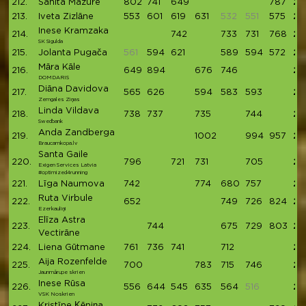
212.
Sanita Mazure
802
741
649
787
29
213.
Iveta Zizlāne
553
601
619
631
532
551
575
29
Inese Kramzaka
214.
742
733
731
768
29
SK Sigulda
215.
Jolanta Pugača
561
594
621
589
594
572
29
Māra Kāle
216.
649
894
676
746
29
DOMDARIS
Diāna Davidova
217.
565
626
594
583
593
29
Zemgales Ziņas
Linda Vildava
218.
738
737
735
744
29
Swedbank
Anda Zandberga
219.
1002
994
957
29
Braucamkopa.lv
Santa Gaile
220.
796
721
731
705
29
Exigen Services Latvia
#optimized4running
221.
Līga Naumova
742
774
680
757
29
Ruta Virbule
222.
652
749
726
824
29
Ezerkauliņi
Elīza Astra
223.
744
675
729
803
29
Vectirāne
224.
Liena Gūtmane
761
736
741
712
29
Aija Rozenfelde
225.
700
783
715
746
29
Jaunmārupe skrien
Inese Rūsa
226.
556
644
545
635
564
516
29
VSK Noskrien
Kristīne Ķēniņa