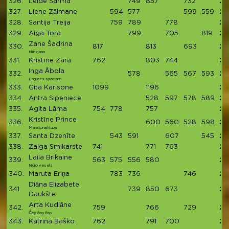
326.
Lelde Sarma
749
857
732
23
327.
Liene Zālmane
594
577
599
559
23
328.
Santija Treija
759
789
778
23
329.
Aiga Tora
799
705
819
23
Zane Šadrina
330.
817
813
693
23
Ninzjaaa
331.
Kristīne Zara
762
803
744
23
Inga Ābola
332.
578
565
567
593
23
Engures sportam
333.
Gita Karlsone
1099
1196
22
334.
Antra Sipeniece
528
597
578
589
22
335.
Agita Lāma
754
778
757
22
Kristīne Prince
336.
600
560
528
598
22
Maratona klubs
337.
Santa Dzenīte
543
591
607
545
22
338.
Zaiga Smikarste
741
771
763
22
Laila Brikaine
339.
563
575
556
580
22
Nūjo vesels
340.
Maruta Eriņa
783
736
746
22
Diāna Elizabete
341.
739
850
673
22
Daukšte
Arta Kudlāne
342.
759
766
729
22
Čop čop čop
343.
Katrina Baško
762
791
700
22