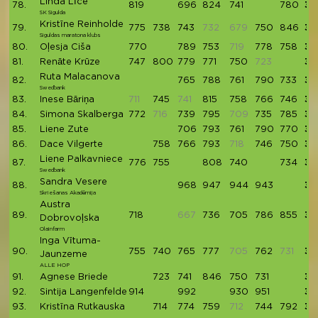
Linda Līce
78.
819
696
824
741
780
38
SK Sigulda
Kristīne Reinholde
79.
775
738
743
732
679
750
846
38
Siguldas maratona klubs
80.
Oļesja Ciša
770
789
753
719
778
758
38
81.
Renāte Krūze
747
800
779
771
750
723
38
Ruta Malacanova
82.
765
788
761
790
733
38
Swedbank
83.
Inese Bāriņa
711
745
741
815
758
766
746
38
84.
Simona Skalberga
772
716
739
795
709
735
785
38
85.
Liene Zute
706
793
761
790
770
38
86.
Dace Vilgerte
758
766
793
718
746
750
38
Liene Palkavniece
87.
776
755
808
740
734
38
Swedbank
Sandra Vesere
88.
968
947
944
943
38
Skriešanas Akadēmija
Austra
89.
718
667
736
705
786
855
38
Dobrovoļska
Olainfarm
Inga Vītuma-
90.
755
740
765
777
705
762
731
37
Jaunzeme
ALLE HOP
91.
Agnese Briede
723
741
846
750
731
37
92.
Sintija Langenfelde
914
992
930
951
37
93.
Kristīna Rutkauska
714
774
759
712
744
792
37