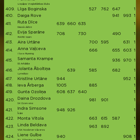
Liepājas Vieglatlētikas klubs
409.
Līga Boginska
527
762
647
19
410.
Daiga Rove
941
993
19
Ruta Dīce
411.
639
660
635
19
Gausā Jūdze
Evija Sparāne
412.
708
730
490
19
RARE team
413.
Aira Urtāne
700
595
631
19
Anna Vaļceva
414.
666
655
603
19
I love Running
Samanta Krampe
415.
936
970
19
SS Arkādija
Jolanta Āboltiņa
416.
639
585
682
19
Lynxdojo
417.
Kristīne Urtāne
944
952
18
418.
Ieva Ārberga
1005
885
18
419.
Gunta Ozoliņa
608
637
640
18
Daina Drozdova
420.
981
901
18
SK Dzervene
Indra Simsone
421.
948
926
18
Īvāni
422.
Monta Vītola
663
615
587
18
Linda Beldava
423.
963
892
18
VSK Noskrien Vāveres
Liene Gulbe
424.
940
908
18
Es, Džastins un Zane