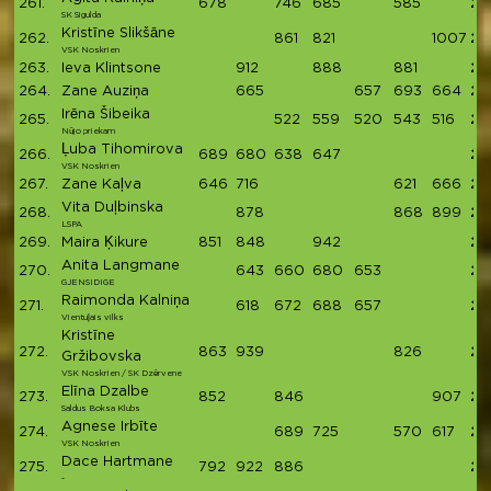
261.
678
746
685
585
26
SK Sigulda
Kristīne Slikšāne
262.
861
821
1007
26
VSK Noskrien
263.
Ieva Klintsone
912
888
881
26
264.
Zane Auziņa
665
657
693
664
26
Irēna Šibeika
265.
522
559
520
543
516
26
Nūjo priekam
Ļuba Tihomirova
266.
689
680
638
647
26
VSK Noskrien
267.
Zane Kaļva
646
716
621
666
26
Vita Duļbinska
268.
878
868
899
26
LSPA
269.
Maira Ķikure
851
848
942
26
Anita Langmane
270.
643
660
680
653
26
GJENSIDIGE
Raimonda Kalniņa
271.
618
672
688
657
26
Vientuļais vilks
Kristīne
272.
863
939
826
26
Gržibovska
VSK Noskrien / SK Dzērvene
Elīna Dzalbe
273.
852
846
907
26
Saldus Boksa Klubs
Agnese Irbīte
274.
689
725
570
617
26
VSK Noskrien
Dace Hartmane
275.
792
922
886
26
-