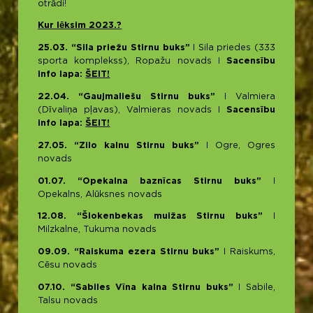
otrādi!
Kur lēksim 2023.?
25.03. “Sila priežu Stirnu buks”
I Sila priedes (333
sporta komplekss), Ropažu novads I
Sacensību
info lapa:
ŠEIT!
22.04. “Gaujmaliešu Stirnu buks”
I Valmiera
(Dīvaliņa pļavas), Valmieras novads I
Sacensību
info lapa:
ŠEIT!
27.05. “Zilo kalnu Stirnu buks”
I Ogre, Ogres
novads
01.07. “Opekalna baznīcas Stirnu buks”
I
Opekalns, Alūksnes novads
12.08. “Šlokenbekas muižas Stirnu buks”
I
Milzkalne, Tukuma novads
09.09. “Raiskuma ezera Stirnu buks”
I Raiskums,
Cēsu novads
07.10. “Sabiles Vīna kalna Stirnu buks”
I Sabile,
Talsu novads