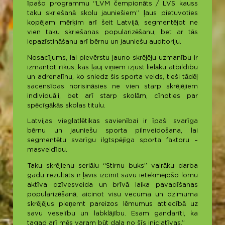
īpašo programmu “LVM čempionāts / LVS kauss
taku skriešanā skolu jauniešiem” ļaus pietuvoties
kopējam mērķim arī šeit Latvijā, segmentējot ne
vien taku skriešanas popularizēšanu, bet ar tās
iepazīstināšanu arī bērnu un jauniešu auditoriju.
Nosacījums, lai pievērstu jauno skrējēju uzmanību ir
izmantot rīkus, kas ļauj viņiem izjust lielāku atbildību
un adrenalīnu, ko sniedz šis sporta veids, tieši tādēļ
sacensības norisināsies ne vien starp skrējējiem
individuāli, bet arī starp skolām, cīnoties par
spēcīgākās skolas titulu.
Latvijas vieglatlētikas savienībai ir īpaši svarīga
bērnu un jauniešu sporta pilnveidošana, lai
segmentētu svarīgu ilgtspējīga sporta faktoru –
masveidību.
Taku skrējienu seriālu “Stirnu buks” vairāku darba
gadu rezultāts ir ļāvis izcīnīt savu ietekmējošo lomu
aktīva dzīvesveida un brīvā laika pavadīšanas
popularizēšanā, aicinot visu vecuma un dzimuma
skrējējus pieņemt pareizos lēmumus attiecībā uz
savu veselību un labklājību. Esam gandarīti, ka
tagad arī mēs varam būt daļa no šīs iniciatīvas.”