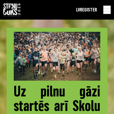
LV
REGISTER
Uz pilnu gāzi
startēs arī Skolu