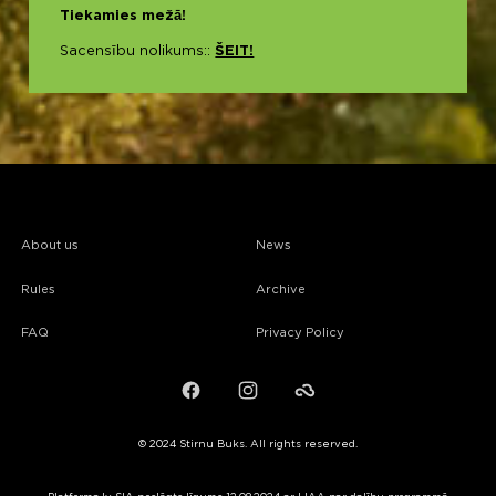
Tiekamies mežā!
Sacensību nolikums::
ŠEIT!
About us
News
Rules
Archive
FAQ
Privacy Policy
Facebook
Instagram
Failiem.lv
© 2024 Stirnu Buks. All rights reserved.