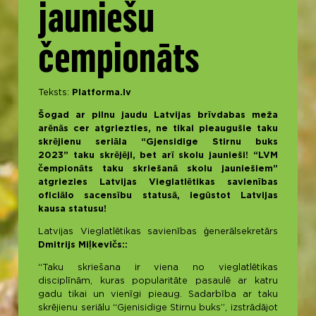
jauniešu
čempionāts
Teksts:
Platforma.lv
Šogad ar pilnu jaudu Latvijas brīvdabas meža
arēnās cer atgriezties, ne tikai pieaugušie taku
skrējienu seriāla “Gjensidige Stirnu buks
2023” taku skrējēji, bet arī skolu jaunieši! “LVM
čempionāts taku skriešanā skolu jauniešiem”
atgriezies Latvijas Vieglatlētikas savienības
oficiālo sacensību statusā, iegūstot Latvijas
kausa statusu!
Latvijas Vieglatlētikas savienības ģenerālsekretārs
Dmitrijs Miļkevičs::
“Taku skriešana ir viena no vieglatlētikas
disciplīnām, kuras popularitāte pasaulē ar katru
gadu tikai un vienīgi pieaug. Sadarbība ar taku
skrējienu seriālu “Gjenisidige Stirnu buks”, izstrādājot