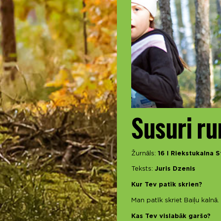
Susuri ru
Žurnāls:
16 I Riekstukalna 
Teksts:
Juris Dzenis
Kur Tev patīk skrien?
Man patīk skriet Baiļu kalnā.
Kas Tev vislabāk garšo?