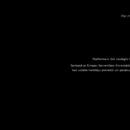
Par 
Platforma.lv SIA noslēgts 
Saskaņā ar Eiropas Savienības Atveseļoša
kas uzlabo lietotāju pieredzi un pasāku