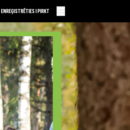
EN
REĢISTRĒTIES I PIRKT