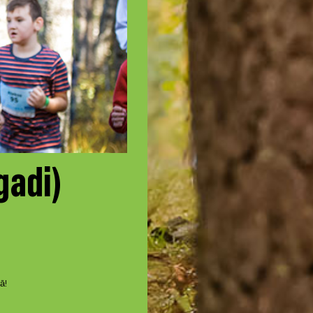
gadi)
ā!