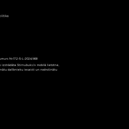
litika
numurs Nr.17.2-5-L-2024/468
izstrādāta Stirnubuks.lv mobilā lietotne,
inātu dalībnieku iesaisti un nodrošinātu