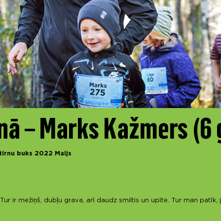
nā – Marks Kažmers (6 
Stirnu buks 2022 Maijs
 Tur ir mežiņš, dubļu grava, arī daudz smiltis un upīte. Tur man patīk, j