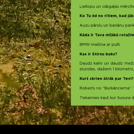
Liellopu un cūkgaļas mērcīte
Ko Tu ēd no rītiem, kad jāb
Auzu pārslu un banānu pankū
Kāda ir Tava mīļākā rotaļli
BMW mašīna ar pulti.
Kas ir Stirnu buks?
Daudz kalni un daudz meži, u
stundas, dažiem 1 kilometrs, 
Kurš skrien ātrāk par Tevi?
Roberts no “Burkānciema”. V
Tiekamies kaut kur Susura d