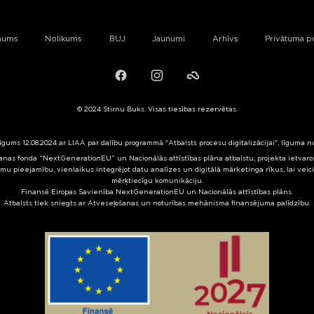
mums
Nolikums
BUJ
Jaunumi
Arhīvs
Privātuma po
Facebook
Instagram
Failiem.lv
© 2024 Stirnu Buks. Visas tiesības rezervētas.
līgums 12.08.2024 ar LIAA par dalību programmā "Atbalsts procesu digitalizācijai", līguma 
nas fonda “NextGenerationEU” un Nacionālās attīstības plāna atbalstu, projekta ietvaros 
mu pieejamību, vienlaikus integrējot datu analīzes un digitālā mārketinga rīkus, lai veic
mērķtiecīgu komunikāciju.
Finansē Eiropas Savienība NextGenerationEU un Nacionālās attīstības plāns.
Atbalsts tiek sniegts ar Atveseļošanas un noturības mehānisma finansējuma palīdzību.