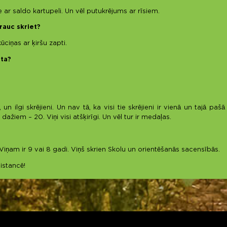
 ar saldo kartupeli. Un vēl putukrējums ar rīsiem.
rauc skriet?
ciņas ar ķiršu zapti.
eta?
n ilgi skrējieni. Un nav tā, ka visi tie skrējieni ir vienā un tajā p
dažiem – 20. Viņi visi atšķirīgi. Un vēl tur ir medaļas.
iņam ir 9 vai 8 gadi. Viņš skrien Skolu un orientēšanās sacensībās.
istancē!