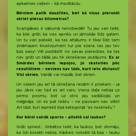
apkaimes ceļiem – kā meditāciju.
Bērniem patīk dauzīties, bet kā viņus pierunāt
skriet piecus kilometrus?
Svarīgākais ir sākumā nenobiedēt! Tu jau vari teikt,
ka būs grūti, ka viss apniks un jāmokās līdz galam.
Un tu vari pateikt, ka tas attālums ir tikai līdz tam
zināmajam krustojumam tur pie ezera, tas jau tev
būs easy! Vēl pastāstīt no savas pieredzes, ka tas
nav grūti un tālāk jau tik skriešanas jautājums.
Es ar
Smārdes bērniem lepojos, jo skatoties pēc
rezultātiem – neviens nav tāds, kurš ietu distanci!
Visi skrien.
Vairāk vai mazāk, bet skrien.
Un viņiem jau arī tā skriešana reizēm ir priekam – ja
jau Jānis var, tad es arī varu. Viena daļa nebija uz
pirmo posmu, bet uz otro jau sadūšojās un
mēģināja. Un es pat teiktu – ne pavisam nav slikti!
Arī tādi, kuri iepriekš bija kategorijā “es neskriešu”!
Kur bērni vairāk sporto – pilsētā vai laukos?
Grūti spriest… Gribētos teikt, ka laukos, bet domāju,
ka īsti korekti nebūs. Kādreiz noteikti tā bija – lauku