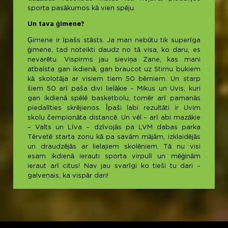
sporta pasākumos kā vien spēju.
Un tava ģimene?
Ģimene ir īpašs stāsts. Ja man nebūtu tik superīga
ģimene, tad noteikti daudz no tā visa, ko daru, es
nevarētu. Vispirms jau sieviņa Zane, kas mani
atbalsta gan ikdienā, gan braucot uz Stirnu bukiem
kā skolotāja ar visiem tiem 50 bērniem. Un starp
šiem 50 arī paša divi lielākie – Mikus un Uvis, kuri
gan ikdienā spēlē basketbolu, tomēr arī pamanās
piedalīties skrējienos. Īpaši labi rezultāti ir Uvim
skolu čempionāta distancē. Un vēl – arī abi mazākie
– Valts un Līva – dzīvojās pa LVM dabas parka
Tērvetē starta zonu kā pa savām mājām, izklaidējās
un draudzējās ar lielajiem skolēniem. Tā nu visi
esam ikdienā ierauti sporta virpulī un mēģinām
ieraut arī citus! Nav jau svarīgi ko tieši tu dari –
galvenais, ka vispār dari!