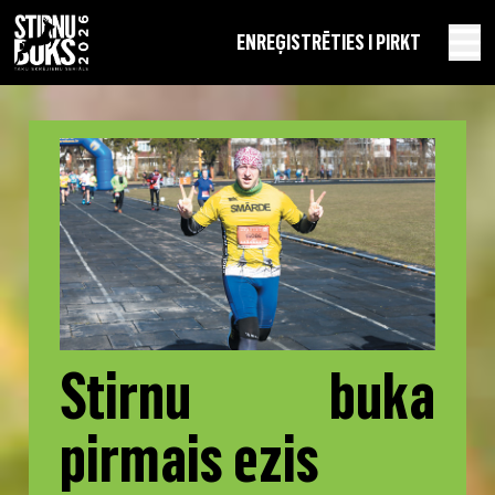
EN
REĢISTRĒTIES I PIRKT
Stirnu buka
pirmais ezis