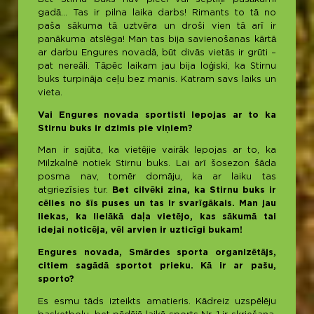
gadā… Tas ir pilna laika darbs! Rimants to tā no
paša sākuma tā uztvēra un droši vien tā arī ir
panākuma atslēga! Man tas bija savienošanas kārtā
ar darbu Engures novadā, būt divās vietās ir grūti –
pat nereāli. Tāpēc laikam jau bija loģiski, ka Stirnu
buks turpināja ceļu bez manis. Katram savs laiks un
vieta.
Vai Engures novada sportisti lepojas ar to ka
Stirnu buks ir dzimis pie viņiem?
Man ir sajūta, ka vietējie vairāk lepojas ar to, ka
Milzkalnē notiek Stirnu buks. Lai arī šosezon šāda
posma nav, tomēr domāju, ka ar laiku tas
atgriezīsies tur.
Bet cilvēki zina, ka Stirnu buks ir
cēlies no šīs puses un tas ir svarīgākais. Man jau
liekas, ka lielākā daļa vietējo, kas sākumā tai
idejai noticēja, vēl arvien ir uzticīgi bukam!
Engures novada, Smārdes sporta organizētājs,
citiem sagādā sportot prieku. Kā ir ar pašu,
sporto?
Es esmu tāds izteikts amatieris. Kādreiz uzspēlēju