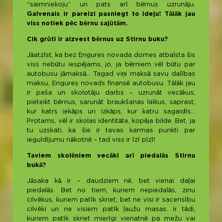
“saimniekoju” un pats arī bērnus uzrunāju.
Galvenais ir pareizi pasniegt to ideju! Tālāk jau
viss notiek pēc bērnu sajūtām.
Cik grūti ir aizvest bērnus uz Stirnu buku?
Jāatzīst, ka bez Engures novada domes atbalsta šis
viss nebūtu iespējams, jo, ja bērniem vēl būtu par
autobusu jāmaksā… Tagad viņi maksā savu dalības
maksu, Engures novads finansē autobusu. Tālāk jau
ir paša un skolotāju darbs – uzrunāt vecākus,
pieteikt bērnus, sarunāt braukšanas laikus, saprast,
kur katrs iekāps un izkāps, kur katru sagaidīs…
Protams, vēl ir skolas identitāte, kopēja bilde. Bet, ja
tu uzskati, ka šie ir tavas karmas punkti par
ieguldījumu nākotnē – tad viss ir īzī pīzī!
Taviem skolēniem vecāki arī piedalās Stirnu
bukā?
Jāsaka kā ir – daudziem nē, bet vienai daļai
piedalās. Bet no tiem, kuriem nepiedalās, zinu
cilvēkus, kuriem patīk skriet, bet ne visi ir sacensību
cilvēki un ne visiem patīk ļaužu masas. Ir tādi,
kuriem patīk skriet mierīgi vienatnē pa mežu vai