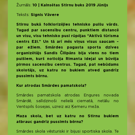
Žurnāls:
10 | Kalnsētas Stirnu buks 2019 Jūnijs
Teksts:
Signis Vāvere
Stirnu bukā folklorizējies tehnisko puišu vārds.
Tagad par sacensību centru, punktiem distancē
un visu, visu tehnisko pusi rūpējas “Aktīvā tūrisma
centrs Eži.” Un tā arī mēs viņus visus saucam –
par ežiem. Smārdes pagasta sporta dzīves
organizētājs Sandis Čilipāns bija viens no tiem
puišiem, kurš noticēja Rimanta idejai un būvēja
pirmos sacensību centrus. Tagad, pat nebūdams
skolotājs, uz katru no bukiem atved gandrīz
pussimts bērnu.
Kur atrodas Smārdes pamatskola?
Smārdes pamatskola atrodas Engures novada
Smārdē, salīdzinoši nelielā ciematā, netālu no
Ventspils šosejas, uzreiz aiz Ķemeru meža.
Maza skola, bet uz katru no Stirnu bukiem
atbrauc gandrīz pussimts bērnu?
Smārdes skola vēsturiski ir bijusi sportiska skola. Te