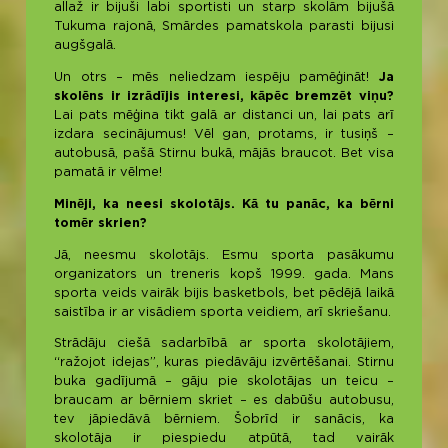
allaž ir bijuši labi sportisti un starp skolām bijušā
Tukuma rajonā, Smārdes pamatskola parasti bijusi
augšgalā.
Un otrs – mēs neliedzam iespēju pamēģināt!
Ja
skolēns ir izrādījis interesi, kāpēc bremzēt viņu?
Lai pats mēģina tikt galā ar distanci un, lai pats arī
izdara secinājumus! Vēl gan, protams, ir tusiņš –
autobusā, pašā Stirnu bukā, mājās braucot. Bet visa
pamatā ir vēlme!
Minēji, ka neesi skolotājs. Kā tu panāc, ka bērni
tomēr skrien?
Jā, neesmu skolotājs. Esmu sporta pasākumu
organizators un treneris kopš 1999. gada. Mans
sporta veids vairāk bijis basketbols, bet pēdējā laikā
saistība ir ar visādiem sporta veidiem, arī skriešanu.
Strādāju ciešā sadarbībā ar sporta skolotājiem,
“ražojot idejas”, kuras piedāvāju izvērtēšanai. Stirnu
buka gadījumā – gāju pie skolotājas un teicu –
braucam ar bērniem skriet – es dabūšu autobusu,
tev jāpiedāvā bērniem. Šobrīd ir sanācis, ka
skolotāja ir piespiedu atpūtā, tad vairāk