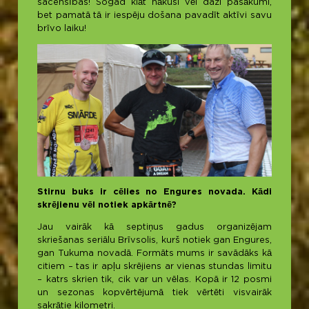
sacensības! Šogad klāt nākuši vēl daži pasākumi,
bet pamatā tā ir iespēju došana pavadīt aktīvi savu
brīvo laiku!
Stirnu buks ir cēlies no Engures novada. Kādi
skrējienu vēl notiek apkārtnē?
Jau vairāk kā septiņus gadus organizējam
skriešanas seriālu Brīvsolis, kurš notiek gan Engures,
gan Tukuma novadā. Formāts mums ir savādāks kā
citiem – tas ir apļu skrējiens ar vienas stundas limitu
– katrs skrien tik, cik var un vēlas. Kopā ir 12 posmi
un sezonas kopvērtējumā tiek vērtēti visvairāk
sakrātie kilometri.