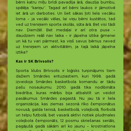
bērni katru mīļu brīdi pavadīja ārā, dauzīja bumbu,
spēlēja “kariņu”. Tagad arī bērni laukos ir jāmotivē
iet ārā un darboties. Un šeit sākas ļoti liela vecāku
loma – ja vecāki vēlas, lai viņu bērni kustētos, tad
ved uz treniņiem sporta skolās, sūta ārā. Bet visi tādi
nav. Diemžēl. Bet medaļai ir arī otra puse –
daudziem reāli nav laika – ir jāpelna iztika ģimenei
un kā tu vari pārmest, ka viņš savus bērnus neved
uz treniņiem un aktivitātēm, ja tajā laikā jāpelna
iztika?
Kas ir SK Brīvsolis?
Sporta klubs Brīvsolis ir loģisks turpinājums tiem
dažiem Smārdes entuziastiem, kuri 1998. gadā
izveidoja Smārdes basketbola komandu ar tādu
pašu nosaukumu. 2010. gadā tika nodibināta
biedrība, kuras mērķis bija atbalstīt un veidot
pasākumus Smārdes pagastā. Nu jau tā ir liela
organizācija, kas ziemas sezonā rīko čempionātus
novusā, galda tenisā, basketbolā, volejbolā, florbolā
un telpu futbolā, bet vasarā aktīvi notiek pludmales
volejbola čempionāts, 12 posmu skriešanas seriāls,
pagājušā gadā sākām arī ko jaunu – krostriatlona