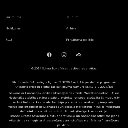
Par mums
Jaunumi
Nolikums
Arhīvs
BUJ
Privātuma politika
Facebook
Instagram
Failiem.lv
© 2024 Stirnu Buks. Visas tiesības rezervētas.
Platforma.lv SIA noslēgts līgums 12.08.2024 ar LIAA par dalību programmā
"Atbalsts procesu digitalizācijai", līguma numurs Nr.17.2-5-L-2024/468
Saskaņā ar Eiropas Savienības Atveseļošanas fonda “NextGenerationEU” un
Nacionālās attīstības plāna atbalstu, projekta ietvaros izstrādāta Stirnubuks.lv
mobilā lietotne, kas uzlabo lietotāju pieredzi un pasākumu pieejamību,
vienlaikus integrējot datu analīzes un digitālā mārketinga rīkus, lai veicinātu
dalībnieku iesaisti un nodrošinātu mērķtiecīgu komunikāciju.
Finansē Eiropas Savienība NextGenerationEU un Nacionālās attīstības plāns.
Atbalsts tiek sniegts ar Atveseļošanas un noturības mehānisma finansējuma
palīdzību.