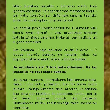
Mūsu jaunākais projekts – Slocenes stāsts, kurā
gribam atdzīvināt Tautasdziesmas maratona ideju –
par katru konkrētu apli dalībnieks saņems tautisku
jostu. Jo vairāk apļu – jo garāka josta!
Vēl noteikti jāmin Sporta patrioti no Tukuma un viņu
līderis Arvis Stivriņš – viņu organizētie skrējieni
Latvijai zīmīgos datumos ir kļuvuši par tradīciju un
ir gana apmeklēti!
Bet kopumā – šajā apkaimē cilvēki ir aktīvi – ir
daudz interešu pulciņu, tie regulāri tiekas uz
kopīgiem skrējieniem! Tā teikt – bariņā jautrāk!
Tu esi stāvējis klāt Stirnu buka dzimšanai. Kā tas
izskatījās no tava skata punkta?
Jā, tā nu ir sanācis… Pirmsākums bija Rimanta ideja.
Teika ir par pirts pasākumu, bet no mana skatu
punkta – tā bija Rimanta ideja. Atceros, ka sākumā
bija ideja par Milzkalnu kā sacensību centru, bet tā
kā nesen Engures novads bija pārņēmis
Šlokenbekas muižu, tad ierosināju taisīt sacensību
centru tur.