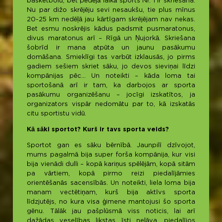
basketbolu, bet pēdējā laikā sports Nr. 1 ir skriešana.
Nu par dižo skrējēju sevi nesaukšu, tie plus mīnus
20-25 km nedēļā jau kārtīgam skrējējam nav nekas.
Bet esmu noskrējis kādus padsmit pusmaratonus,
divus maratonus arī – Rīgā un Ņujorkā. Skriešana
šobrīd ir mana atpūta un jaunu pasākumu
domāšana. Smieklīgi tas varbūt izklausās, jo pirms
gadiem sešiem skriet sāku, jo devos sieviņai līdzi
kompānijas pēc… Un noteikti – kāda loma tai
sportošanā arī ir tam, ka darbojos ar sporta
pasākumu organizēšanu – jocīgi izskatītos, ja
organizators vispār nedomātu par to, kā izskatās
citu sportistu vidū.
Kā sāki sportot? Kurš ir tavs sporta veids?
Sportot gan es sāku bērnībā. Jaunpilī dzīvojot,
mums pagalmā bija super forša kompānija, kur visi
bija vienādi dulli – kopā kariņus spēlējām, kopā sitām
pa vārtiem, kopā pirmo reizi piedalījāmies
orientēšanās sacensībās. Un noteikti, liela loma bija
manam vectētiņam, kurš bija aktīvs sporta
līdzjutējs, no kura visa ģimene mantojusi šo sporta
gēnu. Tālāk jau pašplūsmā viss noticis, lai arī
dažādas veselības likstas īsti neļāva, piedalījos