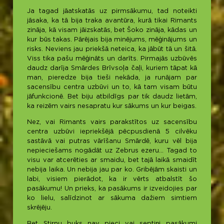
Ja tagad jāatskatās uz pirmsākumu, tad noteikti
jāsaka, ka tā bija traka avantūra, kurā tikai Rimants
zināja, kā visam jāizskatās, bet Šoko zināja, kādas un
kur būs takas. Pārējais bija minējums, mēģinājums un
risks. Neviens jau priekšā neteica, ka jābūt tā un šitā.
Viss tika pašu mēģināts un darīts. Pirmajās uzbūvēs
daudz darīja Smārdes Brīvsoļa čaļi, kuriem tāpat kā
man, pieredze bija tieši nekāda, ja runājam par
sacensību centra uzbūvi un to, kā tam visam būtu
jāfunkcionē. Bet biju atbildīgs par tik daudz lietām,
ka reizēm vairs nesapratu kur sākums un kur beigas.
Nez, vai Rimants vairs parakstītos uz sacensību
centra uzbūvi iepriekšējā pēcpusdienā 5 cilvēku
sastāvā vai putras vārīšanu Smārdē, kuru vēl bija
nepieciešams nogādāt uz Zebrus ezeru… Tagad to
visu var atcerēties ar smaidu, bet tajā laikā smaidīt
nebija laika. Un nebija jau par ko. Gribējām skaisti un
labi, visiem pierādot, ka ir vērts atbalstīt šo
pasākumu! Un prieks, ka pasākums ir izveidojies par
ko lielu, salīdzinot ar sākuma dažiem simtiem
skrējēju.
Bet Stirnu buks nav pieci vai septiņi pasākumi