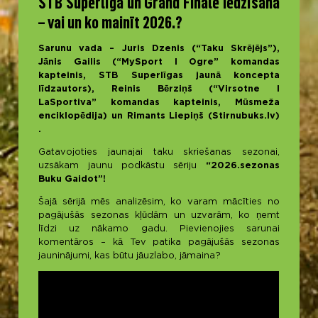
STB Superlīga un Grand Finale iedzīšana
– vai un ko mainīt 2026.?
Sarunu vada – Juris Dzenis (“Taku Skrējējs”),
Jānis Gailis (“MySport I Ogre” komandas
kapteinis, STB Superlīgas jaunā koncepta
līdzautors), Reinis Bērziņš (“Virsotne I
LaSportiva” komandas kapteinis, Mūsmeža
enciklopēdija) un Rimants Liepiņš (Stirnubuks.lv)
.
Gatavojoties jaunajai taku skriešanas sezonai,
uzsākam jaunu podkāstu sēriju
“2026.sezonas
Buku Gaidot”!
Šajā sērijā mēs analizēsim, ko varam mācīties no
pagājušās sezonas kļūdām un uzvarām, ko ņemt
līdzi uz nākamo gadu. Pievienojies sarunai
komentāros – kā Tev patika pagājušās sezonas
jauninājumi, kas būtu jāuzlabo, jāmaina?