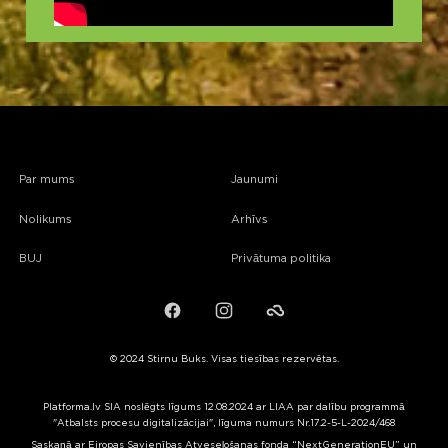
Par mums
Jaunumi
Nolikums
Arhīvs
BUJ
Privātuma politika
Facebook
Instagram
Failiem.lv
© 2024 Stirnu Buks. Visas tiesības rezervētas.
Platforma.lv SIA noslēgts līgums 12.08.2024 ar LIAA par dalību programmā
"Atbalsts procesu digitalizācijai", līguma numurs Nr.17.2-5-L-2024/468
Saskaņā ar Eiropas Savienības Atveseļošanas fonda “NextGenerationEU” un