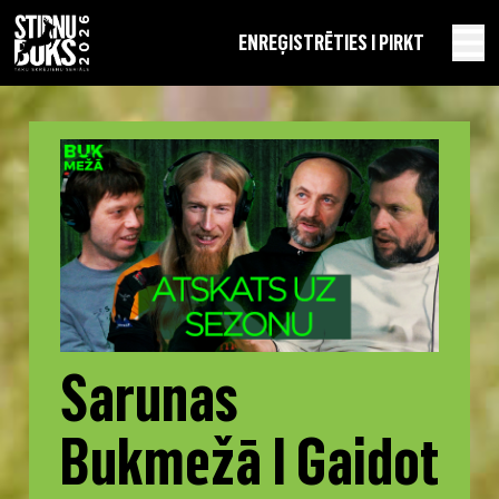
EN
REĢISTRĒTIES I PIRKT
Sarunas
Bukmežā I Gaidot