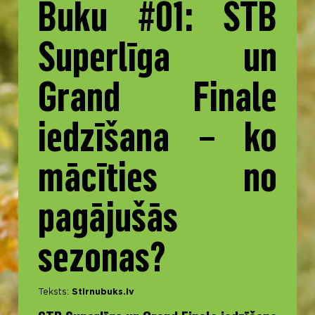
Buku #01: STB
Superlīga un
Grand Finale
iedzīšana – ko
mācīties no
pagājušās
sezonas?
Teksts:
Stirnubuks.lv