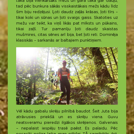
taka bija vienkāršāks mežs un gara taka gar Gauju,
tad pēc bunkura sākās visskaistākais mežs kādu līdz
šim biju redzējusi. Ļoti daudz zaļās krāsas, ļoti tīrs –
tikai koki un sūnas un ļoti svaigs gaiss. Skatoties uz
mežu var teikt, ka viņš likās pat mīksts un pūkains,
tikai zaļš. Tur pamanīju ļoti daudz skaistas
mušmires, citas sēnes arī bija, bet ļoti reti. Dominēja
klasiskās – sarkanās ar baltajiem punktiņiem.
Vēl kādu gabalu skrēju pilnībā baudot. Šeit Juta bija
atrāvusies priekšā un es skrēju viena. Guvu
neatsveramu pieredzi ilgākos skrējienos. Galvenais
– nepalaist iespēju trasē paēst. Es palaidu. Pēc