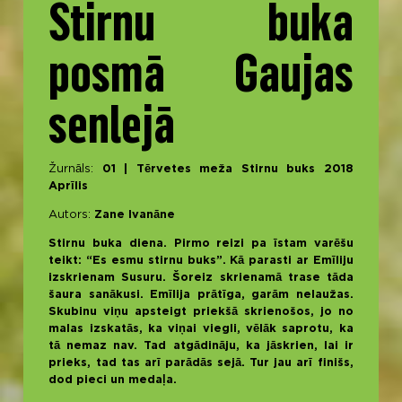
Stirnu buka
posmā Gaujas
senlejā
Žurnāls:
01 | Tērvetes meža Stirnu buks 2018
Aprīlis
Autors:
Zane Ivanāne
Stirnu buka diena. Pirmo reizi pa īstam varēšu
teikt: “Es esmu stirnu buks”. Kā parasti ar Emīliju
izskrienam Susuru. Šoreiz skrienamā trase tāda
šaura sanākusi. Emīlija prātīga, garām nelaužas.
Skubinu viņu apsteigt priekšā skrienošos, jo no
malas izskatās, ka viņai viegli, vēlāk saprotu, ka
tā nemaz nav. Tad atgādināju, ka jāskrien, lai ir
prieks, tad tas arī parādās sejā. Tur jau arī finišs,
dod pieci un medaļa.