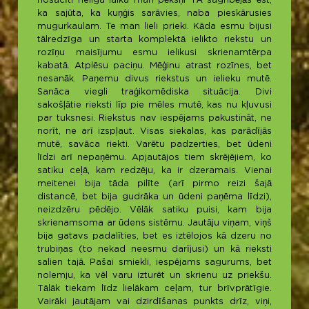
nosacīti neilga laika man pēkšņi TĀ sagribējās ēst,
ka sajūta, ka kuņģis sarāvies, naba pieskārusies
mugurkaulam. Te man lieli prieki. Kāda esmu bijusi
tālredzīga un starta komplektā ielikto riekstu un
rozīņu maisījumu esmu ielikusi skrienamtērpa
kabatā. Atplēsu paciņu. Mēģinu atrast rozīnes, bet
nesanāk. Paņemu divus riekstus un ielieku mutē.
Sanāca viegli traģikomēdiska situācija. Divi
sakošļātie rieksti līp pie mēles mutē, kas nu kļuvusi
par tuksnesi. Riekstus nav iespējams pakustināt, ne
norīt, ne arī izspļaut. Visas siekalas, kas parādījās
mutē, savāca riekti. Varētu padzerties, bet ūdeni
līdzi arī nepaņēmu. Apjautājos tiem skrējējiem, ko
satiku ceļā, kam redzēju, ka ir dzeramais. Vienai
meitenei bija tāda pilīte (arī pirmo reizi šajā
distancē, bet bija gudrāka un ūdeni paņēma līdzi),
neizdzēru pēdējo. Vēlāk satiku puisi, kam bija
skrienamsoma ar ūdens sistēmu. Jautāju viņam, viņš
bija gatavs padalīties, bet es iztēlojos kā dzeru no
trubiņas (to nekad neesmu darījusi) un kā rieksti
salien tajā. Pašai smiekli, iespējams sagurums, bet
nolemju, ka vēl varu izturēt un skrienu uz priekšu.
Tālāk tiekam līdz lielākam ceļam, tur brīvprātīgie.
Vairāki jautājam vai dzirdīšanas punkts drīz, viņi,