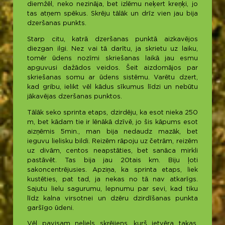
diemžēl, neko nezināja, bet izlēmu neķert kreņķi, jo
tas atņem spēkus. Skrēju tālāk un drīz vien jau bija
dzeršanas punkts.
Starp citu, katrā dzeršanas punktā aizkavējos
diezgan ilgi. Nez vai tā darītu, ja skrietu uz laiku,
tomēr ūdens nozīmi skriešanas laikā jau esmu
apguvusi dažādos veidos. Šeit aizdomājos par
skriešanas somu ar ūdens sistēmu. Varētu dzert,
kad gribu, ielikt vēl kādus sīkumus līdzi un nebūtu
jākavējas dzeršanas punktos.
Tālāk seko sprinta etaps, dzirdēju, ka esot nieka 250
m, bet kādam tie ir lēnākā dzīvē, jo šis kāpums esot
aizņēmis 5min., man bija nedaudz mazāk, bet
ieguvu lielisku bildi. Reizēm rāpoju uz četrām, reizēm
uz divām, centos neapstāties, bet sanāca mirkli
pastāvēt. Tas bija jau 20tais km. Biju ļoti
sakoncentrējusies. Apziņa, ka sprinta etaps, liek
kustēties, pat tad, ja nekas no tā nav atkarīgs.
Sajutu lielu sagurumu, lepnumu par sevi, kad tiku
līdz kalna virsotnei un dzēru dzirdīšanas punkta
garšīgo ūdeni.
Vēl pavisam neliels skrējiens, kurš ietvēra takas,