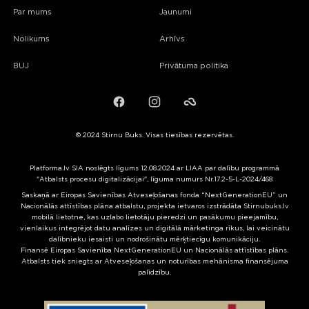
Par mums
Jaunumi
Nolikums
Arhīvs
BUJ
Privātuma politika
Facebook
Instagram
Failiem.lv
© 2024 Stirnu Buks. Visas tiesības rezervētas.
Platforma.lv SIA noslēgts līgums 12.08.2024 ar LIAA par dalību programmā
"Atbalsts procesu digitalizācijai", līguma numurs Nr.17.2-5-L-2024/468
Saskaņā ar Eiropas Savienības Atveseļošanas fonda “NextGenerationEU” un
Nacionālās attīstības plāna atbalstu, projekta ietvaros izstrādāta Stirnubuks.lv
mobilā lietotne, kas uzlabo lietotāju pieredzi un pasākumu pieejamību,
vienlaikus integrējot datu analīzes un digitālā mārketinga rīkus, lai veicinātu
dalībnieku iesaisti un nodrošinātu mērķtiecīgu komunikāciju.
Finansē Eiropas Savienība NextGenerationEU un Nacionālās attīstības plāns.
Atbalsts tiek sniegts ar Atveseļošanas un noturības mehānisma finansējuma
palīdzību.