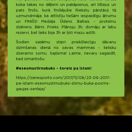
koka takas no dēļiem un pakāpienus, arī tiltiņus un
pats finišs, kurā finišējušie Riekstu pārstāvji tā
uzmundrināja, ka attīstīju tiešām iespaidīgu ātrumu
un FINIŠS! Medaļa. Ūdens. Baltais – proteīnu
dzēriens. Bērni. Prieks. Plānoju 3h, domāju ar labu
rezervi, bet laiks bija 3h ar ļoti mazu astīti.
Šodien saņēmu stipri priekšlaicīgu dāvanu
dzimšanas dienā no savas mammas – lielisku
dzeramo somu. Sajūsma! Laime, nevaru sagaidīt,
kad izmantošu.
#esesmustirnubuks
– šoreiz pa īstam!
https://zanesporto.com/2017/11/08/23-09-2017-
pa-istam-esesmustirnubuks-stirnu-buka-posms-
gaujas-senleja/