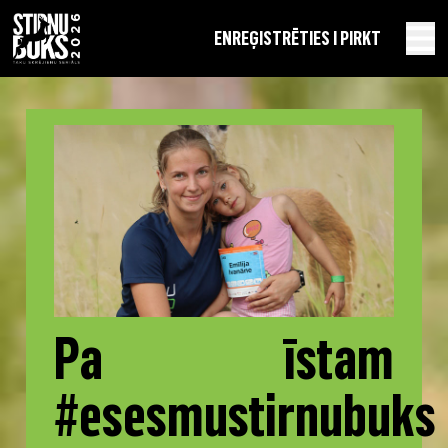
EN
REĢISTRĒTIES I PIRKT
Pa īstam
#esesmustirnubuks