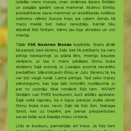
Izrādās viens mazais, man zināmais ķipars finišējis
un pagājis garām savai mammai. Atdevu Emīliju
pieskatīšanai savai mammai un iesildīšanās nolūkos
izskrienu vēlreiz Susura trasi, pa ceļam dzirdu kā
mazo meklē, bet nekur neredzēju. Kamēr tiku
atpakaļ līdz finišam, bērns jau bija atradies un visi
mierīgi.
Tālāk
VSK Noskrien Blonde
kopbilde. Starts ātrāk
kā parasti, kad skrienu Zaķi, bet tik patīkami, ka varu
pilnīgi neiespringt, jo plānā lēns, mierīgs baudas
skrējiens, jo tas ir mans pēdējais Stirnu buka
skrējiens šajā sezonā, jo Liepājas posmā nevarēšu
piedalīties. Sākumā jautri čiloju ar Jutu. Skrienu tā, ka
var ļoti viegli runāt. Laime pilnīga. Tad seko trases
pārsteigums, kas bija labi noturēts noslēpumā, jo
par to uzzināju tikai nonākot līdz tam. WOW!!!
Skrējām cari PSRS bunkuram, kurš atklāts apskatei.
Šajā vietā sapratu, ka ir bijusi pareiza izvēle skriet
Stirnu buka trasi, nevis Zaķi kā līdz šim. Nabaga
tūristi, kas uz trepēm, pie sienas piespiedušies
savas lielās acis klapēja mūsu virzienā.
Līdz ar bunkuru, pamainījās arī trase. Ja līdz tam