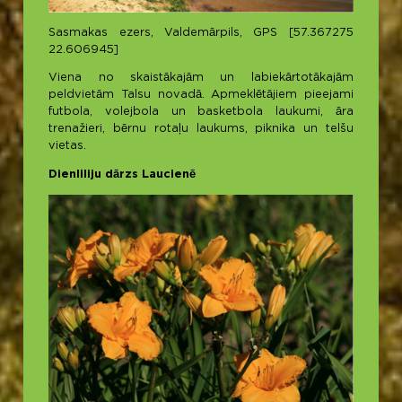
Sasmakas ezers, Valdemārpils, GPS [57.367275
22.606945]
Viena no skaistākajām un labiekārtotākajām
peldvietām Talsu novadā. Apmeklētājiem pieejami
futbola, volejbola un basketbola laukumi, āra
trenažieri, bērnu rotaļu laukums, piknika un telšu
vietas.
Dienliliju dārzs Laucienē