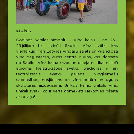
sabile.lv
Godinot Sabiles simbolu – Vīna kalnu – no 25.–
29.jūlijam tiks svinēti Sabiles Vīna svētki, kas
vienlaikus ir arī Latvijas vīndaru saiets un grandioza
vīna degustācija, kuras centrā ir vīns, kas darināts
no Sabiles Vīna kalna ražas un pieejams tikai nelielā
apjomā. Neiztrūkstoša svētku tradīcijas ir arī
teatralizētais svētku gājiens, vīngliemežu
sacensības, nošļūciens pa vīna putām un uguns
skulptūras aizdegšana. Unikāls kalns, unikāls vīns,
unikāli svētki, ko ir vērts apmeklēt! Tiekamies pilsētā
ar odziņu!