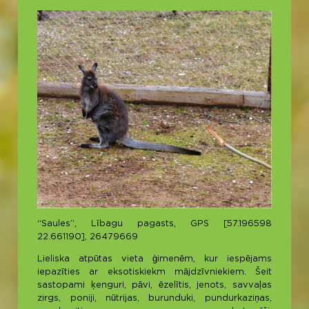
“Saules”, Lībagu pagasts, GPS [57.196598
22.661190], 26479669
Lieliska atpūtas vieta ģimenēm, kur iespējams
iepazīties ar eksotiskiekm mājdzīvniekiem. Šeit
sastopami ķenguri, pāvi, ēzelītis, jenots, savvaļas
zirgs, poniji, nūtrijas, burunduki, pundurkaziņas,