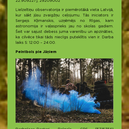
22.909227], 29209002
Lielzeltiņu observatorija ir piemērotākā vieta Latvijā,
kur sākt jūsu zvaigžņu ceļojumu. Tās iniciators ir
Sergejs Kļimanskis, uzņēmējs no Rīgas, kam
astronomija ir vaļasprieks jau no skolas gadiem.
Šeit var sajust debess juma varenību un apzināties,
ka cilvēce tikai tāds niecīgs puteklītis vien ir. Darba
laiks S: 12:00 – 24:00.
Peintbols pie Jāņiem