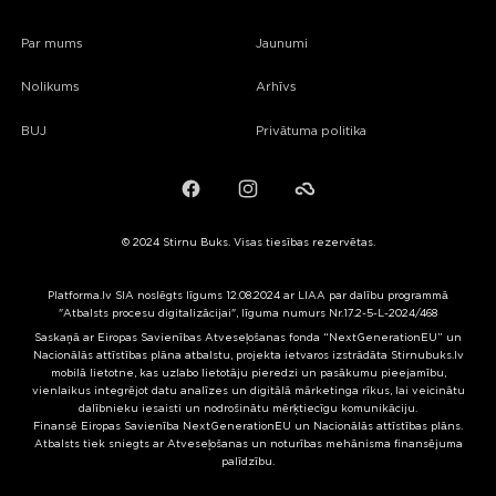
Par mums
Jaunumi
Nolikums
Arhīvs
BUJ
Privātuma politika
Facebook
Instagram
Failiem.lv
© 2024 Stirnu Buks. Visas tiesības rezervētas.
Platforma.lv SIA noslēgts līgums 12.08.2024 ar LIAA par dalību programmā
"Atbalsts procesu digitalizācijai", līguma numurs Nr.17.2-5-L-2024/468
Saskaņā ar Eiropas Savienības Atveseļošanas fonda “NextGenerationEU” un
Nacionālās attīstības plāna atbalstu, projekta ietvaros izstrādāta Stirnubuks.lv
mobilā lietotne, kas uzlabo lietotāju pieredzi un pasākumu pieejamību,
vienlaikus integrējot datu analīzes un digitālā mārketinga rīkus, lai veicinātu
dalībnieku iesaisti un nodrošinātu mērķtiecīgu komunikāciju.
Finansē Eiropas Savienība NextGenerationEU un Nacionālās attīstības plāns.
Atbalsts tiek sniegts ar Atveseļošanas un noturības mehānisma finansējuma
palīdzību.