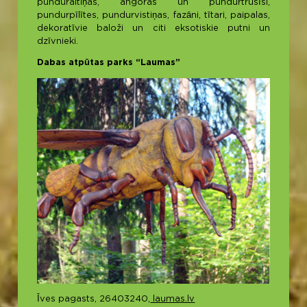
punduraitiņas, angoras un pundurtrusīši,
pundurpīlītes, pundurvistiņas, fazāni, tītari, paipalas,
dekoratīvie baloži un citi eksotiskie putni un
dzīvnieki.
Dabas atpūtas parks “Laumas”
Īves pagasts, 26403240,
laumas.lv