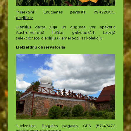
“Mierkalni”, Laucienes pagasts, 29422006,
daylilie.lv
Dienliliju dārzā jūlijā un augustā var apskatīt
Austrumeiropā lielāko, galvenokārt, Latvijā
selekcionēto dienliliju (Hemerocallis) kolekciju.
Lielzeltiņu observatorija
“Lielzeltiņi”, Balgales pagasts, GPS [57.147472