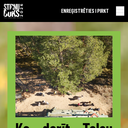
EN
REĢISTRĒTIES I PIRKT