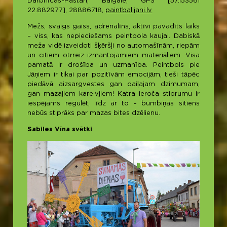
Darbnīcas-Pastari, Balgale, GPS [57.153561
22.882977], 28886718,
paintballjani.lv
Mežs, svaigs gaiss, adrenalīns, aktīvi pavadīts laiks
– viss, kas nepieciešams peintbola kaujai. Dabiskā
meža vidē izveidoti šķēršļi no automašīnām, riepām
un citiem otrreiz izmantojamiem materiāliem. Visa
pamatā ir drošība un uzmanība. Peintbols pie
Jāņiem ir tikai par pozitīvām emocijām, tieši tāpēc
piedāvā aizsargvestes gan daiļajam dzimumam,
gan mazajiem kareivjiem! Katra ieroča stiprumu ir
iespējams regulēt, līdz ar to – bumbiņas sitiens
nebūs stiprāks par mazas bites dzēlienu.
Sabiles Vīna svētki