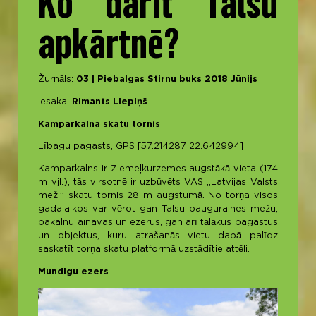
Ko darīt Talsu
apkārtnē?
Žurnāls:
03 | Piebalgas Stirnu buks 2018 Jūnijs
Iesaka:
Rimants Liepiņš
Kamparkalna skatu tornis
Lībagu pagasts, GPS [57.214287 22.642994]
Kamparkalns ir Ziemeļkurzemes augstākā vieta (174
m vjl.), tās virsotnē ir uzbūvēts VAS „Latvijas Valsts
meži” skatu tornis 28 m augstumā. No torņa visos
gadalaikos var vērot gan Talsu pauguraines mežu,
pakalnu ainavas un ezerus, gan arī tālākus pagastus
un objektus, kuru atrašanās vietu dabā palīdz
saskatīt torņa skatu platformā uzstādītie attēli.
Mundigu ezers