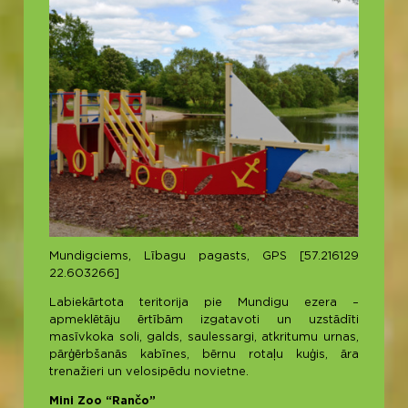
Mundigciems, Lībagu pagasts, GPS [57.216129
22.603266]
Labiekārtota teritorija pie Mundigu ezera –
apmeklētāju ērtībām izgatavoti un uzstādīti
masīvkoka soli, galds, saulessargi, atkritumu urnas,
pārģērbšanās kabīnes, bērnu rotaļu kuģis, āra
trenažieri un velosipēdu novietne.
Mini Zoo “Rančo”