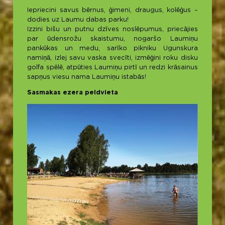
Iepriecini savus bērnus, ģimeni, draugus, kolēģus –
dodies uz Laumu dabas parku!
Izzini bišu un putnu dzīves noslēpumus, priecājies
par ūdensrožu skaistumu, nogaršo Laumiņu
pankūkas un medu, sarīko pikniku Ugunskura
namiņā, izlej savu vaska svecīti, izmēģini roku disku
golfa spēlē, atpūties Laumiņu pirtī un redzi krāsainus
sapņus viesu nama Laumiņu istabās!
Sasmakas ezera peldvieta