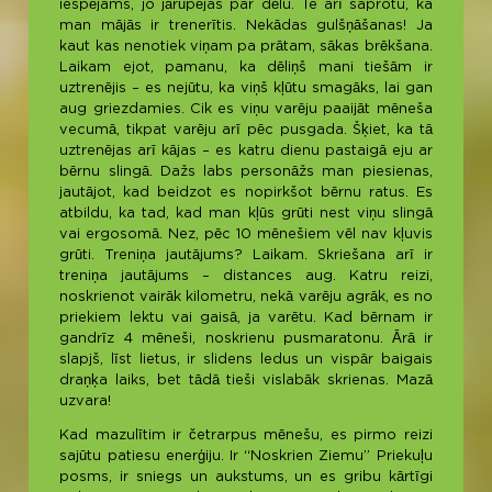
iespējams, jo jārūpējas par dēlu. Te arī saprotu, ka
man mājās ir trenerītis. Nekādas gulšņāšanas! Ja
kaut kas nenotiek viņam pa prātam, sākas brēkšana.
Laikam ejot, pamanu, ka dēliņš mani tiešām ir
uztrenējis – es nejūtu, ka viņš kļūtu smagāks, lai gan
aug griezdamies. Cik es viņu varēju paaijāt mēneša
vecumā, tikpat varēju arī pēc pusgada. Šķiet, ka tā
uztrenējas arī kājas – es katru dienu pastaigā eju ar
bērnu slingā. Dažs labs personāžs man piesienas,
jautājot, kad beidzot es nopirkšot bērnu ratus. Es
atbildu, ka tad, kad man kļūs grūti nest viņu slingā
vai ergosomā. Nez, pēc 10 mēnešiem vēl nav kļuvis
grūti. Treniņa jautājums? Laikam. Skriešana arī ir
treniņa jautājums – distances aug. Katru reizi,
noskrienot vairāk kilometru, nekā varēju agrāk, es no
priekiem lektu vai gaisā, ja varētu. Kad bērnam ir
gandrīz 4 mēneši, noskrienu pusmaratonu. Ārā ir
slapjš, līst lietus, ir slidens ledus un vispār baigais
draņķa laiks, bet tādā tieši vislabāk skrienas. Mazā
uzvara!
Kad mazulītim ir četrarpus mēnešu, es pirmo reizi
sajūtu patiesu enerģiju. Ir “Noskrien Ziemu” Priekuļu
posms, ir sniegs un aukstums, un es gribu kārtīgi