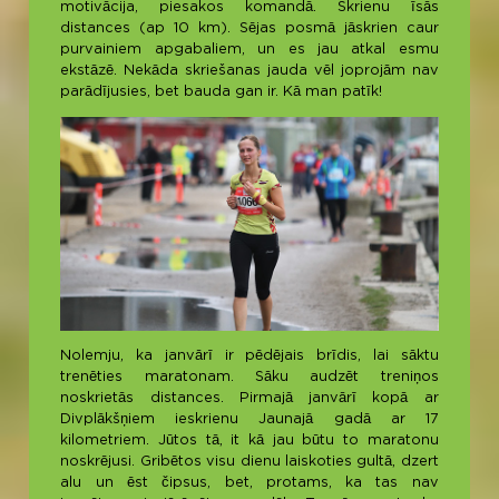
motivācija, piesakos komandā. Skrienu īsās
distances (ap 10 km). Sējas posmā jāskrien caur
purvainiem apgabaliem, un es jau atkal esmu
ekstāzē. Nekāda skriešanas jauda vēl joprojām nav
parādījusies, bet bauda gan ir. Kā man patīk!
Nolemju, ka janvārī ir pēdējais brīdis, lai sāktu
trenēties maratonam. Sāku audzēt treniņos
noskrietās distances. Pirmajā janvārī kopā ar
Divplākšņiem ieskrienu Jaunajā gadā ar 17
kilometriem. Jūtos tā, it kā jau būtu to maratonu
noskrējusi. Gribētos visu dienu laiskoties gultā, dzert
alu un ēst čipsus, bet, protams, ka tas nav