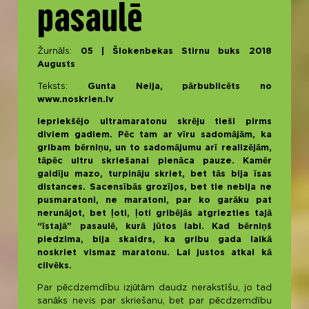
pasaulē
Žurnāls:
05 | Šlokenbekas Stirnu buks 2018
Augusts
Teksts:
Gunta Neija, pārbublicēts no
www.noskrien.lv
Iepriekšējo ultramaratonu skrēju tieši pirms
diviem gadiem. Pēc tam ar vīru sadomājām, ka
gribam bērniņu, un to sadomājumu arī realizējām,
tāpēc ultru skriešanai pienāca pauze. Kamēr
gaidīju mazo, turpināju skriet, bet tās bija īsas
distances. Sacensībās grozījos, bet tie nebija ne
pusmaratoni, ne maratoni, par ko garāku pat
nerunājot, bet ļoti, ļoti gribējās atgriezties tajā
“īstajā” pasaulē, kurā jūtos labi. Kad bērniņš
piedzima, bija skaidrs, ka gribu gada laikā
noskriet vismaz maratonu. Lai justos atkal kā
cilvēks.
Par pēcdzemdību izjūtām daudz nerakstīšu, jo tad
sanāks nevis par skriešanu, bet par pēcdzemdību