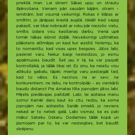
priekšā man. Lai skrien! Sākas upju un strautu
šķērsošana. Vienam pāri sausām kājām, otram –
iemitrām, bet visumā veiksmīgi. Rokas ir klātas ar
smiltīm, jo jārāpjas krastā augšā. Ideāli! Kad vajag
pakasīt, var tikai nobraukt ar roku pār niezošo vietu,
smiltis izdara visu kasīšanas darbu. Vienā upē
tomēr nākas iebrist dziļāk. Neveiksmīgi uzlīmētais
plāksteris atlīmējas un kaut kur aizslīd. Nolemju, ka
to nomainīšu, kad visas upes beigsies. Jūtos labi,
paskriet varu. Nekur baigi nesteidzos, jo esmu
apņēmusies baudīt. Šeit jau ir tā, ka var paspēt
kontrollaikā, ja tālāk tikai iet. Es zinu, ka neiešu visu
atlikušo gabalu, tāpēc mierīgi varu pastaigāt tad,
kad to vēlos. Es necīnos ne ar sevi, ne
konkurentiem, ne laiku, ne kontrolpūķi – es vienkārši
baudu distanci! Pie Amatas tilta joprojām jūtos labi.
Miķelis piedāvajas palīdzēt. Labi, lai aiztaisa manu
somu! Kamēr daru kaut ko citu, redzu, ka soma
joprojām nav aiztaisīta. Sanāk smiekli, jo neviens
nekad ar to netiek galā. Labi vismaz, ka es pati
māku! Satieku Oskaru. Dodamies tālāk kopā un
jūsmojam par to, ka var nesteigties, bet baudīt
skrējienu.