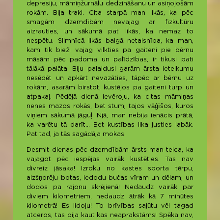
depresiju, māmiņžurnālu dedzināšanu un asiņojošām
rokām. Bija traki. Cita starpā man likās, ka pēc
smagām dzemdībām nevajag ar fizkultūru
aizrauties, un sākumā pat likās, ka nemaz to
nespētu. Slimnīcā likās baigā netaisnība, ka man,
kam tik bieži vajag vilkties pa gaiteni pie bērnu
māsām pēc padoma un palīdzības, ir tikusi pati
tālākā palāta. Biju palaidusi garām ārsta ieteikumu
nesēdēt un apkārt nevazāties, tāpēc ar bērnu uz
rokām, asarām birstot, kustējos pa gaiteni turp un
atpakaļ. Pēdējā dienā ievēroju, ka citas māmiņas
nenes mazos rokās, bet stumj tajos vāģīšos, kuros
viņiem sākumā jāguļ. Njā, man nebija ienācis prātā,
ka varētu tā darīt… Bet kustības lika justies labāk.
Pat tad, ja tās sagādāja mokas.
Desmit dienas pēc dzemdībām ārsts man teica, ka
vajagot pēc iespējas vairāk kustēties. Tas nav
divreiz jāsaka! Izroku no kastes sporta tērpu,
aizšņorēju botas, iedodu bučas vīram un dēlam, un
dodos pa rajonu skrējienā! Nedaudz vairāk par
diviem kilometriem, nedaudz ātrāk kā 7 minūtes
kilometrā! Es lidoju! To brīvības sajūtu vēl tagad
atceros, tas bija kaut kas neaprakstāms! Spēka nav,