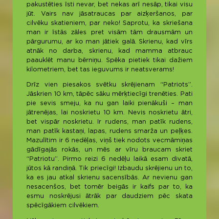
pakustēties īsti nevar, bet nekas arī nesāp, tikai visu
jūt. Vairs nav jāsatraucas par aizķeršanos, par
cilvēku skatieniem, par neko! Saprotu, ka skriešana
man ir īstās zāles pret visām tām drausmām un
pārgurumu, ar ko man jātiek galā. Skrienu, kad vīrs
atnāk no darba, skrienu, kad mamma atbrauc
paauklēt manu bērniņu. Spēka pietiek tikai dažiem
kilometriem, bet tas ieguvums ir neatsverams!
Drīz vien piesakos svētku skrējienam “Patriots”.
Jāskrien 10 km, tāpēc sāku mērķtiecīgi trenēties. Pati
pie sevis smeju, ka nu gan laiki pienākuši – man
jātrenējas, lai noskrietu 10 km. Nevis noskrietu ātri,
bet vispār noskrietu. Ir rudens, man patīk rudens,
man patīk kastaņi, lapas, rudens smarža un peļķes.
Mazulītim ir 6 nedēļas, viņš tiek nodots vecmāmiņas
gādīgajās rokās, un mēs ar vīru braucam skriet
“Patriotu”. Pirmo reizi 6 nedēļu laikā esam divatā,
jūtos kā randiņā. Tik priecīgi! Izbaudu skrējienu un to,
ka es jau atkal skrienu sacensībās. Ar nevienu gan
nesacenšos, bet tomēr beigās ir kaifs par to, ka
esmu noskrējusi ātrāk par daudziem pēc skata
spēcīgākiem cilvēkiem.