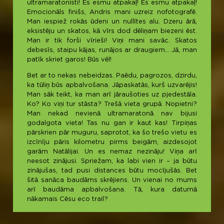
ultramaratonisti! Es esmu atpakaļ! Es esmu atpakaļ!
Emocionāls finišs, Andris mani uzreiz nofotografē.
Man iespiež rokās ūdeni un nullītes alu. Dzeru ārā,
eksistēju un skatos, kā vīrs dod dēliņam biezeni ēst.
Man ir tik forši vīrieši! Viņi mani savāc. Skatos
debesīs, staipu kājas, runājos ar draugiem… Jā, man
patīk skriet garos! Būs vēl!
Bet ar to nekas nebeidzas. Paēdu, pagrozos, dzirdu,
ka tūliņ būs apbalvošana. Jāpaskatās, kurš uzvarējis!
Man sāk teikt, ka man arī jāraušoties uz pjedestāla.
Ko? Ko viņi tur stāsta? Trešā vieta grupā. Nopietni?
Man nekad nevienā ultramaratonā nav bijusi
godalgota vieta! Tas nu gan ir kaut kas! Tirpiņas
pārskrien pār muguru, saprotot, ka šo trešo vietu es
izcīnīju pāris kilometru pirms beigām, aizdesojot
garām Natālijai. Un es nemaz nezināju! Viņa arī
neesot zinājusi. Spriežam, ka labi vien ir – ja būtu
zinājušas, tad pusi distances būtu mocījušās. Bet
šitā sanāca baudāms skrējiens. Un vienai no mums
arī baudāma apbalvošana. Tā, kura datumā
nākamais Cēsu eco trail?