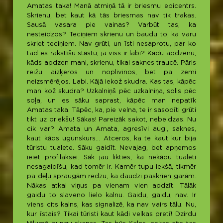
Amatas taka! Manā atmiņā tā ir briesmu epicentrs.
Skrienu, bet kaut kā tās briesmas nav tik trakas.
Sausā vasara pie vainas? Varbūt tas, ka
nesteidzos? Teciņiem skrienu un baudu to, ka varu
skriet teciņiem. Nav grūti, un īsti nesaprotu, par ko
tad es rakstīšu stāstu, ja viss ir labi? Kādu apdzenu,
kāds apdzen mani, skrienu, tikai saknes traucē. Pāris
reižu aizķeros un noplivinos, bet pa zemi
neizsmērējos. Labi. Kājā iekož skudra. Kas tas, kāpēc
man kož skudra? Uzkalniņš pēc uzkalniņa, solis pēc
soļa, un es sāku saprast, kāpēc man nepatīk
Amatas taka. Tāpēc, ka, pie velna, te ir sasodīti grūti
tikt uz priekšu! Sākas! Pareizāk sakot, nebeidzas. Nu
cik var? Amata un Amata, agresīvi augi, saknes,
kaut kāds ugunskurs… Atceros, ka te kaut kur bija
tūristu tualete. Sāku gaidīt. Nevajag, bet apņemos
ieiet profilaksei. Sāk jau likties, ka nekādu tualeti
nesagaidīšu, kad tomēr ir. Kamēr tupu iekšā, tikmēr
pa dēļu spraugām redzu, ka daudzi paskrien garām.
Nākas atkal viņus pa vienam vien apdzīt. Tālāk
gaidu to slaveno lielo kalnu. Gaidu, gaidu, nav. Ir
viens cits kalns, kas signalizē, ka nav vairs tālu. Nu,
kur īstais? Tikai tūristi kaut kādi velkas pretī! Dzirdu