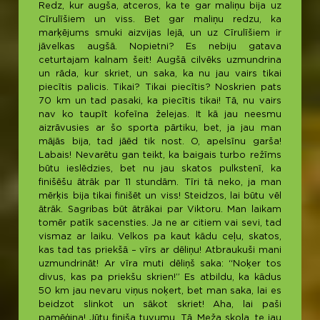
Redz, kur augša, atceros, ka te gar maliņu bija uz
Cīrulīšiem un viss. Bet gar maliņu redzu, ka
marķējums smuki aizvijas lejā, un uz Cīrulīšiem ir
jāvelkas augšā. Nopietni? Es nebiju gatava
ceturtajam kalnam šeit! Augšā cilvēks uzmundrina
un rāda, kur skriet, un saka, ka nu jau vairs tikai
piecītis palicis. Tikai? Tikai piecītis? Noskrien pats
70 km un tad pasaki, ka piecītis tikai! Tā, nu vairs
nav ko taupīt kofeīna želejas. It kā jau neesmu
aizrāvusies ar šo sporta pārtiku, bet, ja jau man
mājās bija, tad jāēd tik nost. O, apelsīnu garša!
Labais! Nevarētu gan teikt, ka baigais turbo režīms
būtu ieslēdzies, bet nu jau skatos pulkstenī, ka
finišēšu ātrāk par 11 stundām. Tīri tā neko, ja man
mērķis bija tikai finišēt un viss! Steidzos, lai būtu vēl
ātrāk. Sagribas būt ātrākai par Viktoru. Man laikam
tomēr patīk sacensties. Ja ne ar citiem vai sevi, tad
vismaz ar laiku. Velkos pa kaut kādu ceļu, skatos,
kas tad tas priekšā – vīrs ar dēliņu! Atbraukuši mani
uzmundrināt! Ar vīra muti dēliņš saka: “Noķer tos
divus, kas pa priekšu skrien!” Es atbildu, ka kādus
50 km jau nevaru viņus noķert, bet man saka, lai es
beidzot slinkot un sākot skriet! Aha, lai paši
pamēģina! Jūtu finiša tuvumu. Tā, Meža skola, te jau