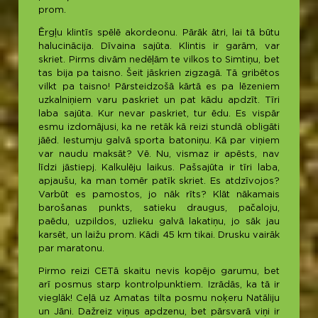
prom.
Ērgļu klintīs spēlē akordeonu. Pārāk ātri, lai tā būtu
halucinācija. Dīvaina sajūta. Klintis ir garām, var
skriet. Pirms divām nedēļām te vilkos to Simtiņu, bet
tas bija pa taisno. Šeit jāskrien zigzagā. Tā gribētos
vilkt pa taisno! Pārsteidzošā kārtā es pa lēzeniem
uzkalniņiem varu paskriet un pat kādu apdzīt. Tīri
laba sajūta. Kur nevar paskriet, tur ēdu. Es vispār
esmu izdomājusi, ka ne retāk kā reizi stundā obligāti
jāēd. Iestumju galvā sporta batoniņu. Kā par viņiem
var naudu maksāt? Vē. Nu, vismaz ir apēsts, nav
līdzi jāstiepj. Kalkulēju laikus. Pašsajūta ir tīri laba,
apjaušu, ka man tomēr patīk skriet. Es atdzīvojos?
Varbūt es pamostos, jo nāk rīts? Klāt nākamais
barošanas punkts, satieku draugus, pačaloju,
paēdu, uzpildos, uzlieku galvā lakatiņu, jo sāk jau
karsēt, un laižu prom. Kādi 45 km tikai. Drusku vairāk
par maratonu.
Pirmo reizi CETā skaitu nevis kopējo garumu, bet
arī posmus starp kontrolpunktiem. Izrādās, ka tā ir
vieglāk! Ceļā uz Amatas tilta posmu noķeru Natāliju
un Jāni. Dažreiz viņus apdzenu, bet pārsvarā viņi ir