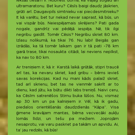
iekšās tiešām ir. Nobriest doma, ka vajag šogad arī
ultramaratonu. Bet kuru? Cēsīs baigi daudz jāskrien,
grūti arī. Daugavpils simtnieku vai piecdesmitnieku?
It kā varētu, bet tur nekad nevar saprast, kā būs, un
vai vispār būs. Neiespējamais skrējiens? Pati gada
nogale, gandrīz vai pēdējā iespēja. Nē, tik ilgi
negribu gaidīt. Tomēr Cēsis? Negribu skriet 80 km.
Izlasu nolikumā, ka tikai 76. Nu labi! Beigās gan
izrādās, ka tā tomēr laikam gan ir tā pati ~78 km
garā trase, tikai nosaukta citādi, lai neviens nepīkst,
ka nav to 80 km.
Ar treniņiem ir, kā ir. Karstā laikā grūtāk, stipri traucē
arī tas, ka nevaru skriet, kad gribu – bērns ievieš
savas korekcijas. Kad nu mani kāds palaiž skriet,
tad arī skrienu, bet tas ne vienmēr sakrīt ar to
dienu, kad jūtu, ka būtu dikti labs treniņš. Naivi ceru,
ka Cēsīm satrenēšos Stirnu buka lūšos. Nu, vismaz
ap 30 km un pa kalniņiem ir. Vēl, kā ik gadu,
piedalos orientēšanās daudzdienās “Kāpa”. Visa
ģimene kravājam mantas, bērna vecvecāki aukļu
lomās līdzi, un tešu pa mežiem. Joprojām
nesaprotu, vai varu paskriet pa takām un apvidu. Ai,
ta’ jau redzēs, kā būs!