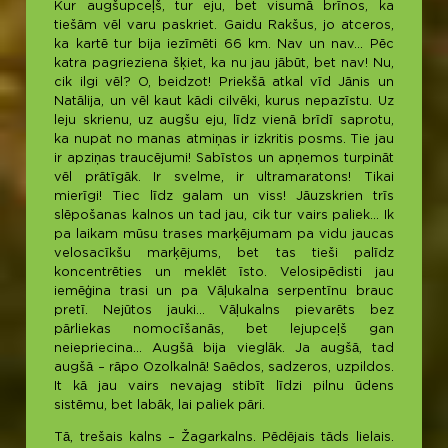
Kur augšupceļš, tur eju, bet visumā brīnos, ka
tiešām vēl varu paskriet. Gaidu Rakšus, jo atceros,
ka kartē tur bija iezīmēti 66 km. Nav un nav… Pēc
katra pagrieziena šķiet, ka nu jau jābūt, bet nav! Nu,
cik ilgi vēl? O, beidzot! Priekšā atkal vīd Jānis un
Natālija, un vēl kaut kādi cilvēki, kurus nepazīstu. Uz
leju skrienu, uz augšu eju, līdz vienā brīdī saprotu,
ka nupat no manas atmiņas ir izkritis posms. Tie jau
ir apziņas traucējumi! Sabīstos un apņemos turpināt
vēl prātīgāk. Ir svelme, ir ultramaratons! Tikai
mierīgi! Tiec līdz galam un viss! Jāuzskrien trīs
slēpošanas kalnos un tad jau, cik tur vairs paliek… Ik
pa laikam mūsu trases marķējumam pa vidu jaucas
velosacīkšu marķējums, bet tas tieši palīdz
koncentrēties un meklēt īsto. Velosipēdisti jau
iemēģina trasi un pa Vāļukalna serpentīnu brauc
pretī. Nejūtos jauki… Vāļukalns pievarēts bez
pārliekas nomocīšanās, bet lejupceļš gan
neiepriecina… Augšā bija vieglāk. Ja augšā, tad
augšā – rāpo Ozolkalnā! Saēdos, sadzeros, uzpildos.
It kā jau vairs nevajag stibīt līdzi pilnu ūdens
sistēmu, bet labāk, lai paliek pāri.
Tā, trešais kalns – Žagarkalns. Pēdējais tāds lielais.