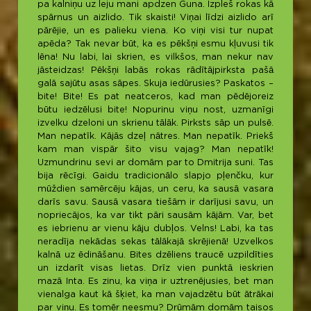
pa kalniņu uz leju mani apdzen Guna. Izpleš rokas kā
spārnus un aizlido. Tik skaisti! Viņai līdzi aizlido arī
pārējie, un es palieku viena. Ko viņi visi tur nupat
apēda? Tak nevar būt, ka es pēkšņi esmu kļuvusi tik
lēna! Nu labi, lai skrien, es vilkšos, man nekur nav
jāsteidzas! Pēkšņi labās rokas rādītājpirksta pašā
galā sajūtu asas sāpes. Skuja iedūrusies? Paskatos –
bite! Bite! Es pat neatceros, kad man pēdējoreiz
būtu iedzēlusi bite! Nopurinu viņu nost, uzmanīgi
izvelku dzeloni un skrienu tālāk. Pirksts sāp un pulsē.
Man nepatīk. Kājās dzeļ nātres. Man nepatīk. Priekš
kam man vispār šito visu vajag? Man nepatīk!
Uzmundrinu sevi ar domām par to Dmitrija suni. Tas
bija rēcīgi. Gaidu tradicionālo slapjo pļenčku, kur
mūždien samērcēju kājas, un ceru, ka sausā vasara
darīs savu. Sausā vasara tiešām ir darījusi savu, un
nopriecājos, ka var tikt pāri sausām kājām. Var, bet
es iebrienu ar vienu kāju dubļos. Velns! Labi, ka tas
neradīja nekādas sekas tālākajā skrējienā! Uzvelkos
kalnā uz ēdināšanu. Bites dzēliens traucē uzpildīties
un izdarīt visas lietas. Drīz vien punktā ieskrien
mazā Inta. Es zinu, ka viņa ir uztrenējusies, bet man
vienalga kaut kā šķiet, ka man vajadzētu būt ātrākai
par viņu. Es tomēr neesmu? Drūmām domām taisos