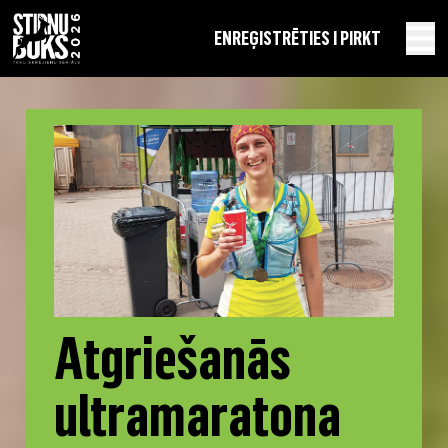
EN
REĢISTRĒTIES I PIRKT
Atgriešanās
ultramaratona