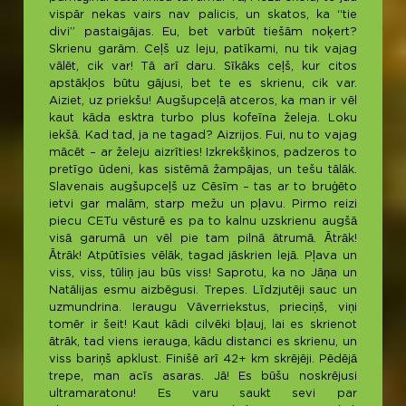
vispār nekas vairs nav palicis, un skatos, ka “tie
divi” pastaigājas. Eu, bet varbūt tiešām noķert?
Skrienu garām. Ceļš uz leju, patīkami, nu tik vajag
vālēt, cik var! Tā arī daru. Sīkāks ceļš, kur citos
apstākļos būtu gājusi, bet te es skrienu, cik var.
Aiziet, uz priekšu! Augšupceļā atceros, ka man ir vēl
kaut kāda esktra turbo plus kofeīna želeja. Loku
iekšā. Kad tad, ja ne tagad? Aizrijos. Fui, nu to vajag
mācēt – ar želeju aizrīties! Izkrekšķinos, padzeros to
pretīgo ūdeni, kas sistēmā žampājas, un tešu tālāk.
Slavenais augšupceļš uz Cēsīm – tas ar to bruģēto
ietvi gar malām, starp mežu un pļavu. Pirmo reizi
piecu CETu vēsturē es pa to kalnu uzskrienu augšā
visā garumā un vēl pie tam pilnā ātrumā. Ātrāk!
Ātrāk! Atpūtīsies vēlāk, tagad jāskrien lejā. Pļava un
viss, viss, tūliņ jau būs viss! Saprotu, ka no Jāņa un
Natālijas esmu aizbēgusi. Trepes. Līdzjutēji sauc un
uzmundrina. Ieraugu Vāverriekstus, prieciņš, viņi
tomēr ir šeit! Kaut kādi cilvēki bļauj, lai es skrienot
ātrāk, tad viens ierauga, kādu distanci es skrienu, un
viss bariņš apklust. Finišē arī 42+ km skrējēji. Pēdējā
trepe, man acīs asaras. Jā! Es būšu noskrējusi
ultramaratonu! Es varu saukt sevi par