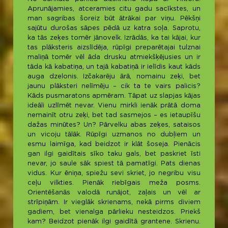
Aprunājamies, atceramies citu gadu sacīkstes, un
man sagribas šoreiz būt ātrākai par viņu. Pēkšņi
sajūtu durošas sāpes pēdā uz katra soļa. Saprotu,
ka tās zeķes tomēr jānovelk. Izrādās, ka tai kājai, kur
tas plāksteris aizslīdēja, rūpīgi preparētajai tulznai
maliņā tomēr vēl āda drusku atmiekšķējusies un ir
tāda kā kabatiņa, un tajā kabatiņā ir ielīdis kaut kāds
auga dzelonis. Izčakarēju ārā, nomainu zeķi, bet
jaunu plāksteri nelīmēju – cik ta te vairs palicis?
Kāds pusmaratons apmēram. Tāpat uz slapjas kājas
ideāli uzlīmēt nevar. Vienu mirkli ienāk prātā doma
nemainīt otru zeķi, bet tad sasmejos – es ietaupīšu
dažas minūtes? Un? Pārvelku abas zeķes, sataisos
un vicoju tālāk. Rūpīgi uzmanos no dubļiem un
esmu laimīga, kad beidzot ir klāt šoseja. Pienācis
gan ilgi gaidītais sīko taku gals, bet paskriet īsti
nevar, jo saule sāk spiest tā pamatīgi. Pats dienas
vidus. Kur ēniņa, spiežu sevi skriet, jo negribu visu
ceļu vilkties. Pienāk riebīgais meža posms.
Orientēšanās valodā runājot, zaļais un vēl ar
strīpiņām. Ir vieglāk skrienams, nekā pirms diviem
gadiem, bet vienalga pārlieku nesteidzos. Priekš
kam? Beidzot pienāk ilgi gaidītā grantene. Skrienu.