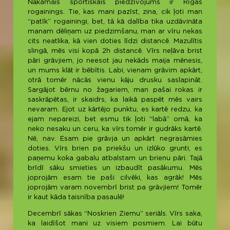
Nākamais sportiskais piedzīvojums ir Rīgas
rogainings. Tie, kas mani pazīst, zina, cik ļoti man
“patīk” rogainingi, bet, tā kā dalība tika uzdāvināta
manam dēliņam uz piedzimšanu, man ar vīru nekas
cits neatlika, kā vien doties līdzi distancē. Mazulītis
slingā, mēs visi kopā 2h distancē. Vīrs neļāva brist
pāri grāvjiem, jo neesot jau nekāds maija mēnesis,
un mums klāt ir bēbītis. Labi, vienam grāvim apkārt,
otrā tomēr nācās vienu kāju drusku saslapināt.
Sargājot bērnu no žagariem, man pašai rokas ir
saskrāpētas, ir skaidrs, ka laikā paspēt mēs vairs
nevaram. Ejot uz kārtējo punktu, es kartē redzu, ka
ejam nepareizi, bet esmu tik ļoti “labā” omā, ka
neko nesaku un ceru, ka vīrs tomēr ir gudrāks kartē.
Nē, nav. Esam pie grāvja un apkārt negrasāmies
doties. Vīrs brien pa priekšu un izlūko grunti, es
paņemu koka gabalu atbalstam un brienu pāri. Tajā
brīdī sāku smieties un izbaudīt pasākumu. Mēs
joprojām esam tie paši cilvēki, kas agrāk! Mēs
joprojām varam novembrī brist pa grāvjiem! Tomēr
ir kaut kāda taisnība pasaulē!
Decembrī sākas “Noskrien Ziemu” seriāls. Vīrs saka,
ka laidīšot mani uz visiem posmiem. Lai būtu