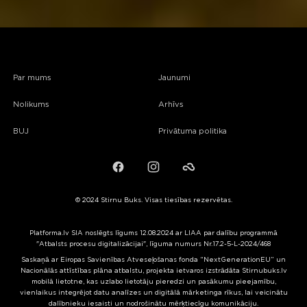
Par mums
Jaunumi
Nolikums
Arhīvs
BUJ
Privātuma politika
Facebook
Instagram
Failiem.lv
© 2024 Stirnu Buks. Visas tiesības rezervētas.
Platforma.lv SIA noslēgts līgums 12.08.2024 ar LIAA par dalību programmā
"Atbalsts procesu digitalizācijai", līguma numurs Nr.17.2-5-L-2024/468
Saskaņā ar Eiropas Savienības Atveseļošanas fonda “NextGenerationEU” un
Nacionālās attīstības plāna atbalstu, projekta ietvaros izstrādāta Stirnubuks.lv
mobilā lietotne, kas uzlabo lietotāju pieredzi un pasākumu pieejamību,
vienlaikus integrējot datu analīzes un digitālā mārketinga rīkus, lai veicinātu
dalībnieku iesaisti un nodrošinātu mērķtiecīgu komunikāciju.