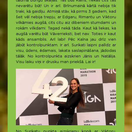
tālumā bungu skaņas. Tas būs Kalns, nekas cits tas
nevarētu būt! Un ir arī. Brīnumainā kārtā nebija tik
traki, kā gaidīju. Atmiņā stāv, kā pirms 3 gadiem, kad
šeit vēl nebija trepju, ar Edgaru, Rimantu un Viktoru
vilkāmies augšā, cits citu aiz dibeniem stumdami un
rokām vilkdami. Tagad nekā tāda. Kaut kā liekas, ka
augšā varētu būt Vāverrieksti, bet nav. Toties ir kaut
kāds ansamblis. Arī labi! Pēc Kalna jau drīz vien
jābūt kontrolpunktam. Ir arī. Surikati laipni palīdz ar
visu, ūdens, ēdamais, lakata saslapināšana, jādodas
tālāk. No kontrolpunkta aizskrien Jānis un Natālija.
Visu laiku viņi ir drusku man priekšā. Lai ir!
No Surikatu punkta aizskrienu kopā ar Viktoru.