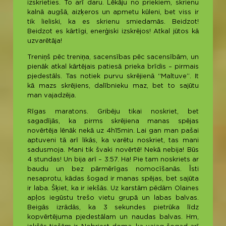
izskrieties. To arī daru. Lēkāju no priekiem, skrienu
kalnā augšā, aizķeros un apmetu kūleni, bet viss ir
tik lieliski, ka es skrienu smiedamās. Beidzot!
Beidzot es kārtīgi, enerģiski izskrējos! Atkal jūtos kā
uzvarētāja!
Treniņš pēc treniņa, sacensības pēc sacensībām, un
pienāk atkal kārtējais patiesā prieka brīdis – pirmais
pjedestāls. Tas notiek purvu skrējienā “Maltuve”. It
kā mazs skrējiens, dalībnieku maz, bet to sajūtu
man vajadzēja.
Rīgas maratons. Gribēju tikai noskriet, bet
sagadījās, ka pirms skrējiena manas spējas
novērtēja lēnāk nekā uz 4h15min. Lai gan man pašai
aptuveni tā arī likās, ka varētu noskriet, tas mani
sadusmoja. Mani tik švaki novērtē! Nekā nebija! Būs
4 stundas! Un bija arī – 3:57. Ha! Pie tam noskriets ar
baudu un bez pārmērīgas nomocīšanās. Īsti
nesaprotu, kādas šogad ir manas spējas, bet sajūta
ir laba. Šķiet, ka ir iekšās. Uz karstām pēdām Olaines
apļos iegūstu trešo vietu grupā un labas balvas.
Beigās izrādās, ka 3 sekundes pietrūka līdz
kopvērtējuma pjedestālam un naudas balvas. Hm,