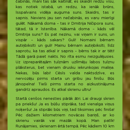
čabinās, mani tas sāk kaitināt, es skaidri redzu visu,
kas notiek istabā, un redzu, ka ienāk brūns,
īsspalvains vidēja auguma suns. Skaidrs, tas ir
sapnis. Neviens jau sen nečabinās, es varu mierīgi
gulēt. Nākamā doma – tas ir Dmitrija Ničipora suns,
tātad, tā ir īstenība. Nākamā doma – kāds vēl
Dmitrija suns? Es pat nezinu, vai viņam ir suns, un
vispār – kāds sakars? Guli! Nomaini bērnam
autiņbiksīti un guli! Mainu bērnam autiņbiksīti, līdz
saprotu, ka tas atkal ir sapnis – bērns tak ir ar tēti!
Tādā garā paiet nakts. No rīta esmu neizgulējusies.
Uz izpreparētajām tulznām uzlīmēju labos tulznu
plāksterus, bet vienam drusku iekrunkojas maliņa.
Nekas, būs labi! Cēsīs valda naktsdzīve, es
nervozēju pirms starta un gribu jau finišu. Būs
jānopelna! Tieši pirms starta no aizkustinājuma
gandrīz apraudos. Es atkal skrienu ultru!
Startā cenšos nenesties pārāk ātri. Lai draugi skrien
pa priekšu! Ja es būšu stiprāka, tad vienalga viņus
noķeršu! Ja stiprāki būs viņi, tad tiksimies pēc finiša!
Pēc dažiem kilometriem novācas bariņš, ar ko
skrienu vairāk vai mazāk kopā. Man patīk!
Runājamies, skrienam ērtā tempā. Pēc kādiem 10 km