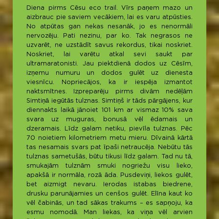
Diena pirms Cēsu eco trail. Vīrs paņem mazo un
aizbrauc pie saviem vecākiem, lai es varu atpūsties.
No atpūtas gan nekas nesanāk, jo es nenormāli
nervozēju. Pati nezinu, par ko. Tak negrasos ne
uzvarēt, ne uzstādīt savus rekordus, tikai noskriet.
Noskriet, lai varētu atkal sevi saukt par
ultramaratonisti. Jau piektdienā dodos uz Cēsīm,
izņemu numuru un dodos gulēt uz dienesta
viesnīcu. Nopriecājos, ka ir iespēja izmantot
naktsmītnes. Izpreparēju pirms divām nedēļām
Simtiņā iegūtās tulznas. Simtiņš ir tāds pārgājens, kur
diennakts laikā jānoiet 101 km ar vismaz 10% sava
svara uz muguras, bonusā vēl ēdamais un
dzeramais. Līdz galam netiku, pievīla tulznas. Pēc
70 noietiem kilometriem metu mieru. Dīvainā kārtā
tas nesamais svars pat īpaši netraucēja. Nebūtu tās
tulznas sametušās, būtu tikusi līdz galam. Tad nu tā,
smukajām tulznām smuki nogriežu visu lieko,
apakšā ir normāla, rozā āda. Pusdeviņi, liekos gulēt,
bet aizmigt nevaru. Ierodas istabas biedrene,
drusku parunājamies un cenšos gulēt. Elīna kaut ko
vēl čabinās, un tad sākas trakums – es sapņoju, ka
esmu nomodā. Man liekas, ka viņa vēl arvien