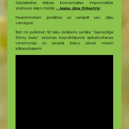
Gaiziņkalna dabas koncertzāles improvizētās
skatuves kāps mūziķi
–
Jauno Jāņu Orķestris
!
Neaizmirstam godāties un sarūpēt sev Jāņu
vainagus!
Bet no pulksten 18 taku skrējienu seriāla “Gjensidige
Stirnu buks” sezonas kopvērtējuma apbalvošanas
ceremonija un ierastā balvu izloze visiem
klātesošajiem!