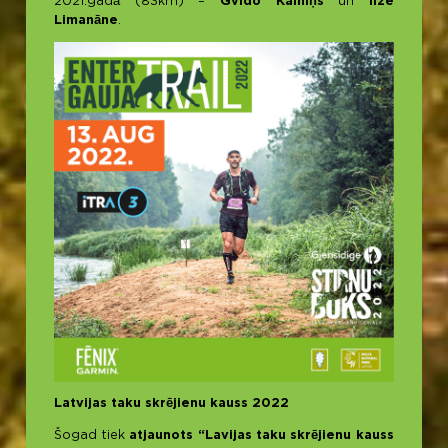
2021.gadā (83km) –
Gvido Kalniņš
un
Ilze
Limanāne
.
Latvijas taku skrējienu kauss 2022
Šogad tiek
atjaunots “Lavijas taku skrējienu kauss