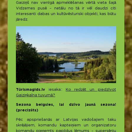
Gaiziņš nav vienīgā apmeklēšanas vērtā vieta šajā
Vidzemes pusē – netālu no tā ir vēl daudzi citi
interesanti dabas un kultūvēsturiski objekti, kas būtu
jāredz.
Tūrismagids.lv
iesaka::
Ko redzēt un piedzīvot
Gaiziņkalna tuvumā?
Sezona beigsies, lai dzīvo jaunā sezona!
(precizēts)
Pēc apspriešanās ar Latvijas vadošajiem taku
skrējējiem, komandu kapteiņiem un organizatoru
komandu pieņemts papildus lēmums – supersēriju