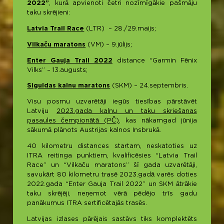
2022”
, kurā apvienoti četri nozīmīgākie pašmāju
taku skrējieni:
Latvia Trail Race
(LTR) – 28./29.maijs;
Vilkaču maratons
(VM) – 9.jūlijs;
Enter Gauja Trail 2022
distance “Garmin Fēnix
Vilks” – 13.augusts;
Siguldas kalnu maratons
(SKM) – 24.septembris.
Visu posmu uzvarētāji iegūs tiesības pārstāvēt
Latviju
2023.gada kalnu un taku skriešanas
pasaules čempionātā (PČ)
, kas nākamgad jūnija
sākumā plānots Austrijas kalnos Insbrukā.
40 kilometru distances startam, neskatoties uz
ITRA reitinga punktiem, kvalificēsies “Latvia Trail
Race” un “Vilkaču maratons” šī gada uzvarētāji,
savukārt 80 kilometru trasē 2023.gadā varēs doties
2022.gada “Enter Gauja Trail 2022” un SKM ātrākie
taku skrējēji, neņemot vērā pēdējo trīs gadu
panākumus ITRA sertificētajās trasēs.
Latvijas izlases pārējais sastāvs tiks komplektēts