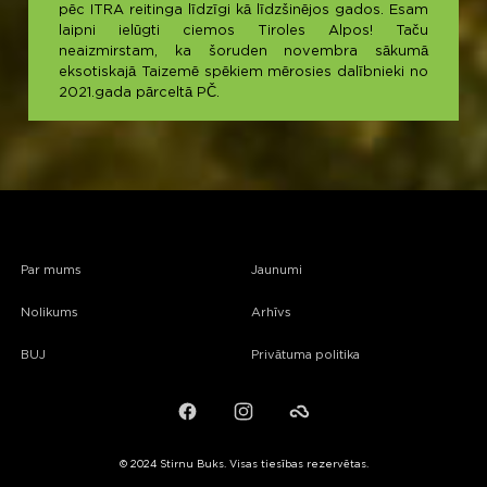
pēc ITRA reitinga līdzīgi kā līdzšinējos gados. Esam
laipni ielūgti ciemos Tiroles Alpos! Taču
neaizmirstam, ka šoruden novembra sākumā
eksotiskajā Taizemē spēkiem mērosies dalībnieki no
2021.gada pārceltā PČ.
Par mums
Jaunumi
Nolikums
Arhīvs
BUJ
Privātuma politika
Facebook
Instagram
Failiem.lv
© 2024 Stirnu Buks. Visas tiesības rezervētas.