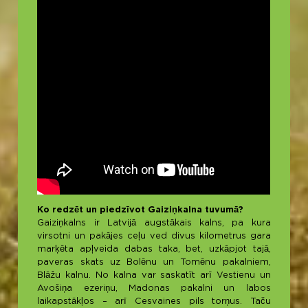
Ko redzēt un piedzīvot Gaiziņkalna tuvumā?
Gaiziņkalns ir Latvijā augstākais kalns, pa kura
virsotni un pakājes ceļu ved divus kilometrus gara
marķēta apļveida dabas taka, bet, uzkāpjot tajā,
paveras skats uz Bolēnu un Tomēnu pakalniem,
Blāžu kalnu. No kalna var saskatīt arī Vestienu un
Avošiņa ezeriņu, Madonas pakalni un labos
laikapstākļos – arī Cesvaines pils torņus. Taču