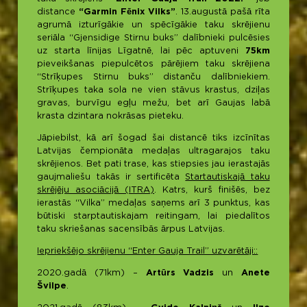
distance
“Garmin Fēnix Vilks”
. 13.augustā pašā rīta
agrumā izturīgākie un spēcīgākie taku skrējienu
seriāla “Gjensidige Stirnu buks” dalībnieki pulcēsies
uz starta līnijas Līgatnē, lai pēc aptuveni
75km
pieveikšanas piepulcētos pārējiem taku skrējiena
“Strīķupes Stirnu buks” distanču dalībniekiem.
Strīķupes taka sola ne vien stāvus krastus, dziļas
gravas, burvīgu egļu mežu, bet arī Gaujas labā
krasta dzintara nokrāsas pieteku.
Jāpiebilst, kā arī šogad šai distancē tiks izcīnītas
Latvijas čempionāta medaļas ultragarajos taku
skrējienos. Bet pati trase, kas stiepsies jau ierastajās
gaujmaliešu takās ir sertificēta
Startautiskajā taku
skrējēju asociācijā (ITRA)
. Katrs, kurš finišēs, bez
ierastās “Vilka” medaļas saņems arī 3 punktus, kas
būtiski starptautiskajam reitingam, lai piedalītos
taku skriešanas sacensībās ārpus Latvijas.
Iepriekšējo skrējienu “Enter Gauja Trail” uzvarētāji::
2020.gadā (71km) –
Artūrs Vadzis
un
Anete
Švilpe
.