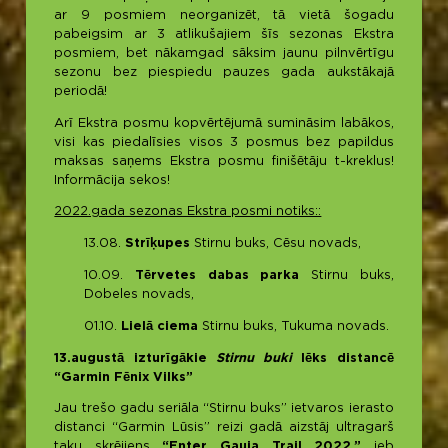
ar 9 posmiem neorganizēt, tā vietā šogadu
pabeigsim ar 3 atlikušajiem šīs sezonas Ekstra
posmiem, bet nākamgad sāksim jaunu pilnvērtīgu
sezonu bez piespiedu pauzes gada aukstākajā
periodā!
Arī Ekstra posmu kopvērtējumā sumināsim labākos,
visi kas piedalīsies visos 3 posmus bez papildus
maksas saņems Ekstra posmu finišētāju t-kreklus!
Informācija sekos!
2022.gada sezonas Ekstra posmi notiks::
13.08.
Strīķupes
Stirnu buks, Cēsu novads,
10.09.
Tērvetes dabas parka
Stirnu buks,
Dobeles novads,
01.10.
Lielā ciema
Stirnu buks, Tukuma novads.
13.augustā izturīgākie
Stirnu buki
lēks distancē
“Garmin Fēnix Vilks”
Jau trešo gadu seriāla “Stirnu buks” ietvaros ierasto
distanci “Garmin Lūsis” reizi gadā aizstāj ultragarš
taku skrējiens
“Enter Gauja Trail 2022.”
jeb