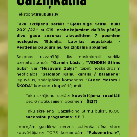
Teksts:
Stirnubuks.lv
Taku skrējienu seriāls “Gjensidige Stirnu buks
2021./22.” ar C19 ierobežojumiem dalītās pēdējo
divu gadu sezonas aizvadītiem 7 posmiem
noslēgsies 18.jūnijā. Latvijas augstākājā –
Vestienas paugurainē, Gaiziņkalna apkaimē!
Sezonas uzvarētāji tiks noskaidroti seriāla
pamatdistancēs
“Garmin Lūsis”, “VENDEN Stirnu
buks”
vai
“Husqvarn Zaķis”
, tāpat noskaidrosim
neoficiālos
“Salomon Kalnu karalis / karaliene”
ieguvējus, spēcīgākās komandas
“Green Motors I
ŠKODA”
komandu kopvērtējumā.
Taku skrējienu seriāla
kopvērtējuma rezultāti
pēc 6 notikušajiem posmiem::
ŠEIT!
Taku skrējiena “Gaiziņkalna Stirnu buks”, 18.06.
sacensību programma
::
ŠEIT!
Joprojām gaidāma nervus kutinoša cīņa starp
kopvērtējuma TOP3 komandām
“Pulsometrs.lv”,