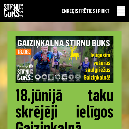
EN
REĢISTRĒTIES I PIRKT
18.jūnijā taku
skrējēji ielīgos
Gaiziņkalnā