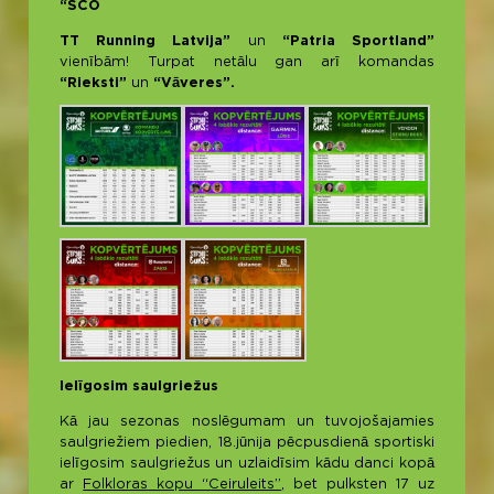
“SCO
TT Running Latvija”
un
“Patria Sportland”
vienībām! Turpat netālu gan arī komandas
“Rieksti”
un
“Vāveres”.
Ielīgosim saulgriežus
Kā jau sezonas noslēgumam un tuvojošajamies
saulgriežiem piedien, 18.jūnija pēcpusdienā sportiski
ielīgosim saulgriežus un uzlaidīsim kādu danci kopā
ar
Folkloras kopu “Ceiruleits”
, bet pulksten 17 uz