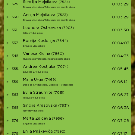
Sendija Meļņikova
(7524)
329.
01:03:29
Druvas vidusskola/Saldus novada sporta skola
Annija Meļņikova
(7523)
330.
01:03:29
Druvas vidusskola/Saldus novada sporta skola
Leonora Ostrovska
(7903)
331.
01:03:30
Saldus vidusskola
Romija Kodoliņa
(7644)
337.
01:04:03
Engures vidusskola
Vanesa Kleina
(7860)
345.
01:04:33
Rubenes pamatskola/Kocēnu sporta skola
Andrea Kostjuka
(7074)
355.
01:05:45
Bauskas 2. vidusskola
Maija Urga
(7469)
359.
01:06:12
Dobeles 1. vidusskola/Dobeles 1. Vidusskola
Evija Straumīte
(7015)
363.
01:06:27
Iecavas vidusskola
Sindija Krasovska
(7931)
365.
01:06:38
Pļaviņu vidusskola
Marta Zaiceva
(7956)
376.
01:07:08
Engures vidusskola
Enija Paškeviča
(7592)
379.
01:07:17