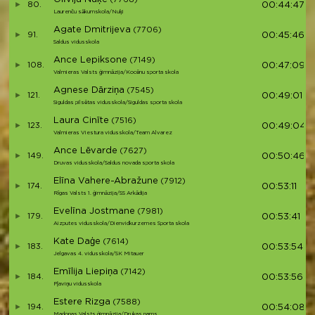
80.
00:44:47
Laurenču sākumskola/Nuķi
Agate Dmitrijeva
(7706)
91.
00:45:46
Saldus vidusskola
Ance Lepiksone
(7149)
108.
00:47:09
Valmieras Valsts ģimnāzija/Kocēnu sporta skola
Agnese Dārziņa
(7545)
121.
00:49:01
Siguldas pilsētas vidusskola/Siguldas sporta skola
Laura Cinīte
(7516)
123.
00:49:04
Valmieras Viestura vidusskola/Team Alvarez
Ance Lēvarde
(7627)
149.
00:50:46
Druvas vidusskola/Saldus novada sporta skola
Elīna Vahere-Abražune
(7912)
174.
00:53:11
Rīgas Valsts 1. ģimnāzija/SS Arkādija
Evelīna Jostmane
(7981)
179.
00:53:41
Aizputes vidusskola/Dienvidkurzemes Sporta skola
Kate Daģe
(7614)
183.
00:53:54
Jelgavas 4. vidusskola/SK Mitauer
Emīlija Liepiņa
(7142)
184.
00:53:56
Pļaviņu vidusskola
Estere Rizga
(7588)
194.
00:54:08
Madonas Valsts ģimnāzija/Drukas nams