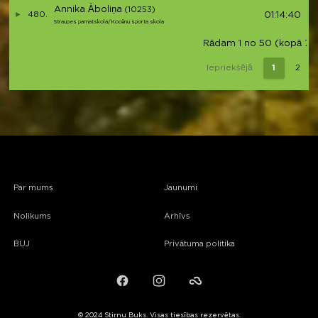
Annika Āboliņa
(10253)
480.
01:14:40
Straupes pamatskola/Kocēnu sporta skola
Rādam 1 no 50 (kopā 73 i
Iepriekšējā
1
2
Par mums
Jaunumi
Nolikums
Arhīvs
BUJ
Privātuma politika
Facebook
Instagram
Failiem.lv
© 2024 Stirnu Buks. Visas tiesības rezervētas.