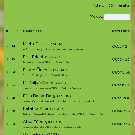
Attēlot
ierakstus
Meklēt:
#
Dalībnieks
Rezultāts
Marta Gustiņa
(7454)
14.
00:37:21
Dobeles Valsts ģimnāzija/SK Saule. Pērkons. Daugava.
Elza Priedīte
(7027)
15.
00:37:33
Druvas vidusskola/SK Saule. Pērkons. Daugava.
Estere Čirjevska
(7540)
31.
00:40:36
Siguldas Valsts ģimnāzija/Team Go Time
Melānija Vāvere
(7632)
39.
00:41:20
Jaunmārupes pamatskola/SK Saule.Pērkons.Daugava.
Elīza Berķe-Berga
(7645)
46.
00:42:00
Jelgavas Valsts ģimnāzija/Jelgavas Bērnu un jaunatnes sporta skola
Katalina Allere
(7099)
49.
00:42:25
Pulkveža Oskara Kalpaka profesionālā vidusskola/SK Saule. Pērkons. Daugava.
Alise Zēberga
(7975)
51.
00:42:33
Aizputes vidusskola/Dienvidkurzemes Sporta skola
Olīvija Nuķe
(7768)