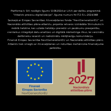
Platforma.lv SIA noslēgts līgums 12.08.2024 ar LIAA par dalību programmā
"Atbalsts procesu digitalizācijai", līguma numurs Nr.17.2-5-L-2024/468
Saskaņā ar Eiropas Savienības Atveseļošanas fonda “NextGenerationEU” un
Nacionālās attīstības plāna atbalstu, projekta ietvaros izstrādāta Stirnubuks.lv
mobilā lietotne, kas uzlabo lietotāju pieredzi un pasākumu pieejamību,
vienlaikus integrējot datu analīzes un digitālā mārketinga rīkus, lai veicinātu
dalībnieku iesaisti un nodrošinātu mērķtiecīgu komunikāciju.
Finansē Eiropas Savienība NextGenerationEU un Nacionālās attīstības plāns.
Atbalsts tiek sniegts ar Atveseļošanas un noturības mehānisma finansējuma
palīdzību.