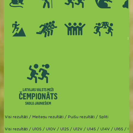
Kop
Visi rezultāti
/
Meiteņu rezultāti
/
Puišu rezultāti
/
Spliti
Visi rezultāti
/
U10S
/
U10V
/
U12S
/
U12V
/
U14S
/
U14V
/
U16S
/
U1