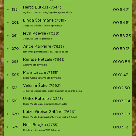
Herta Butkus
(7544)
195.
00:54:21
Siguldas 1. pamatskola/Siguldas sporta skola
Linda Šteimane
(7819)
201.
00:54:51
Jelgavas Spīdolas Valsts ģimnāzija
Ieva Paegle
(7028)
261.
00:58:33
Jelgavas Valsts ģimnāzija
Ance Kangare
(7623)
270.
00:59:13
Barkavas pamatskola/RIX Rīgas lidosta
Renāte Petzāle
(7661)
293.
01:00:56
Cēsu Valsts ģimnāzija
Māra Lazda
(7655)
303.
01:01:43
Rīgas Āgenskalna Valsts ģimnāzija
Valērija Šuke
(7992)
312.
01:02:30
Aizputes vidusskola/Dienvidkurzemes Sporta skola
Ulrika Ruttule
(10325)
319.
01:03:04
Rīgas Valsts vācu ģimnāzija/SS Arkādija
Luīze Greisa Gritāne
(7676)
320.
01:03:08
Rīgas Valsts 2. ģimnāzija/Biznesa parks ABAVA
Nelli Budjko
(7755)
325.
01:03:18
Babītes vidusskola/RSS Arkādija