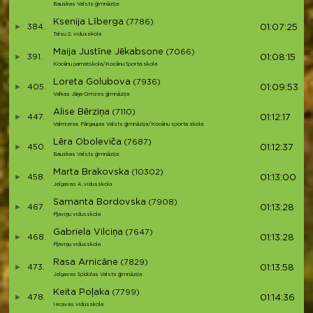
Bauskas Valsts ģimnāzija
Ksenija Līberga
(7786)
384.
01:07:25
Talsu 2. vidusskola
Maija Justīne Jēkabsone
(7066)
391.
01:08:15
Kocēnu pamatskola/Kocēnu Sporta skola
Loreta Golubova
(7936)
405.
01:09:53
Valkas Jāņa Cimzes ģimnāzija
Alise Bērziņa
(7110)
447.
01:12:17
Valmieras Pārgaujas Valsts ģimnāzija/Kocēnu sporta skola
Lēra Oboleviča
(7687)
450.
01:12:37
Bauskas Valsts ģimnāzija
Marta Brakovska
(10302)
458.
01:13:00
Jelgavas 4. vidusskola
Samanta Bordovska
(7908)
467.
01:13:28
Pļaviņu vidusskola
Gabriela Vilciņa
(7647)
468.
01:13:28
Pļaviņu vidusskola
Rasa Arnicāne
(7829)
473.
01:13:58
Jelgavas Spīdolas Valsts ģimnāzija
Keita Poļaka
(7799)
478.
01:14:36
Iecavas vidusskola