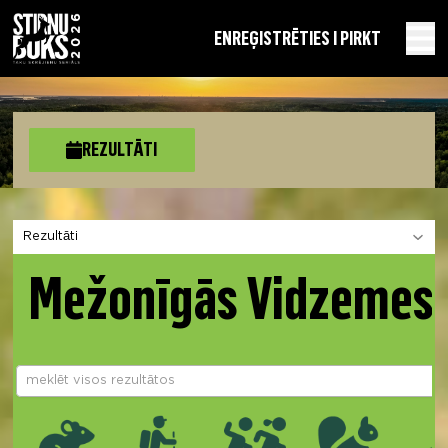
EN
REĢISTRĒTIES I PIRKT
REZULTĀTI
Izvēlies sadaļu
Mežonīgās Vidzemes 