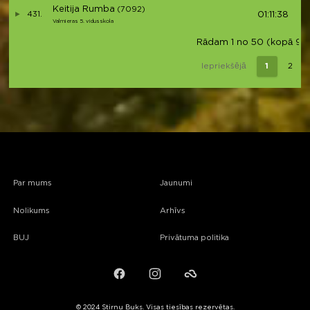
Keitija Rumba
(7092)
431.
01:11:38
Valmieras 5. vidusskola
Rādam 1 no 50 (kopā 90 i
Iepriekšējā
1
2
Par mums
Jaunumi
Nolikums
Arhīvs
BUJ
Privātuma politika
Facebook
Instagram
Failiem.lv
© 2024 Stirnu Buks. Visas tiesības rezervētas.