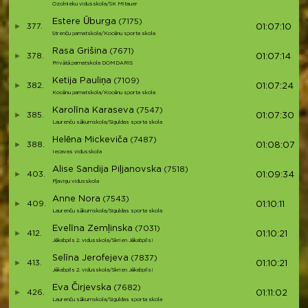
Ozolnieku vidusskola/SK Mitauer
Estere Ūburga
(7175)
377.
01:07:10
Strenču pamatskola/Kocēnu sporta skola
Rasa Grišina
(7671)
378.
01:07:14
Privātā pamatskola DOMDARIS
Ketija Pauliņa
(7109)
382.
01:07:24
Kocēnu pamatskola/Kocēnu sporta skola
Karolīna Karaseva
(7547)
385.
01:07:30
Laurenču sākumskola/Siguldas sporta skola
Helēna Mickeviča
(7487)
388.
01:08:07
Iecavas vidusskola
Alise Sandija Piļjanovska
(7518)
403.
01:09:34
Pļaviņu vidusskola
Anne Nora
(7543)
409.
01:10:11
Laurenču sākumskola/Siguldas sporta skola
Evelīna Zemļinska
(7031)
412.
01:10:21
Jēkabpils 2. vidusskola/Skrien Jēkabpils!
Selīna Jerofejeva
(7837)
413.
01:10:21
Jēkabpils 2. vidusskola/Skrien Jēkabpils!
Eva Čirjevska
(7682)
426.
01:11:02
Laurenču sākumskola/Siguldas sporta skola