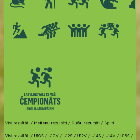
Kop
Visi rezultāti
/
Meiteņu rezultāti
/
Puišu rezultāti
/
Spliti
Visi rezultāti
/
U10S
/
U10V
/
U12S
/
U12V
/
U14S
/
U14V
/
U16S
/
U1