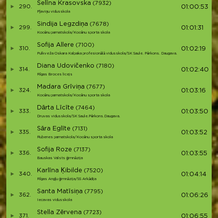
Selīna Krasovska
(7932)
290.
01:00:53
Pļaviņu vidusskola
Sindija Legzdiņa
(7678)
299.
01:01:31
Kocēnu pamatskola/Kocēnu sporta skola
Sofija Allere
(7100)
310.
01:02:19
Pulkveža Oskara Kalpaka profesionālā vidusskola/SK Saule. Pērkons. Daugava.
Diana Udovičenko
(7180)
314.
01:02:40
Rīgas Broces licejs
Madara Grīviņa
(7677)
324.
01:03:16
Kocēnu pamatskola/Kocēnu sporta skola
Dārta Līcīte
(7464)
333.
01:03:50
Druvas vidusskola/SK Saule.Pērkons.Daugava.
Sāra Eglīte
(7131)
335.
01:03:52
Rubenes pamatskola/Kocēnu sporta skola
Sofija Roze
(7137)
336.
01:03:55
Bauskas Valsts ģimnāzija
Karlīna Ķibilde
(7520)
340.
01:04:14
Rīgas Angļu ģimnāzija/SS Arkādija
Santa Matīsiņa
(7795)
362.
01:06:26
Iecavas vidusskola
Stella Zērvena
(7723)
371.
01:06:55