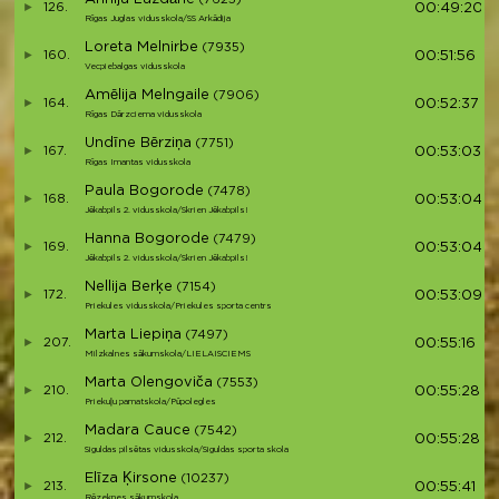
126.
00:49:20
Rīgas Juglas vidusskola/SS Arkādija
Loreta Melnirbe
(7935)
160.
00:51:56
Vecpiebalgas vidusskola
Amēlija Melngaile
(7906)
164.
00:52:37
Rīgas Dārzciema vidusskola
Undīne Bērziņa
(7751)
167.
00:53:03
Rīgas Imantas vidusskola
Paula Bogorode
(7478)
168.
00:53:04
Jēkabpils 2. vidusskola/Skrien Jēkabpils!
Hanna Bogorode
(7479)
169.
00:53:04
Jēkabpils 2. vidusskola/Skrien Jēkabpils!
Nellija Berķe
(7154)
172.
00:53:09
Priekules vidusskola/Priekules sporta centrs
Marta Liepiņa
(7497)
207.
00:55:16
Milzkalnes sākumskola/LIELAISCIEMS
Marta Olengoviča
(7553)
210.
00:55:28
Priekuļu pamatskola/Pūpolegles
Madara Cauce
(7542)
212.
00:55:28
Siguldas pilsētas vidusskola/Siguldas sporta skola
Elīza Ķirsone
(10237)
213.
00:55:41
Rēzeknes sākumskola