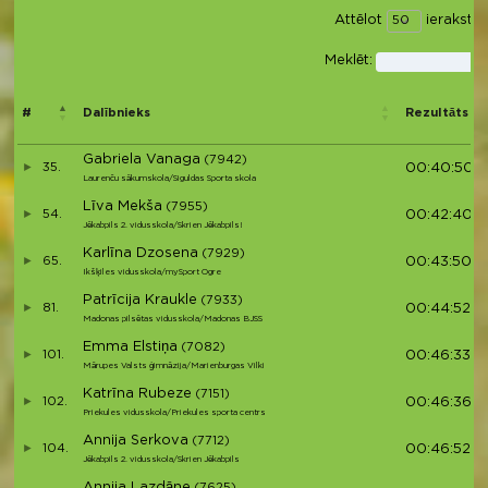
Attēlot
ierakstus
Meklēt:
#
Dalībnieks
Rezultāts
Gabriela Vanaga
(7942)
35.
00:40:50
Laurenču sākumskola/Siguldas Sporta skola
Līva Mekša
(7955)
54.
00:42:40
Jēkabpils 2. vidusskola/Skrien Jēkabpils!
Karlīna Dzosena
(7929)
65.
00:43:50
Ikšķiles vidusskola/mySport Ogre
Patrīcija Kraukle
(7933)
81.
00:44:52
Madonas pilsētas vidusskola/Madonas BJSS
Emma Elstiņa
(7082)
101.
00:46:33
Mārupes Valsts ģimnāzija/Marienburgas Vilki
Katrīna Rubeze
(7151)
102.
00:46:36
Priekules vidusskola/Priekules sporta centrs
Annija Serkova
(7712)
104.
00:46:52
Jēkabpils 2. vidusskola/Skrien Jēkabpils
Annija Lazdāne
(7625)