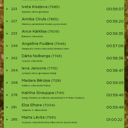
Iveta Kiseļeva
(7685)
223.
00:56:07
Bauskas Valsts ģimnāzija
Annika Cīrule
(7865)
227.
00:56:20
Rubenes pamatskola/Kocēnu sporta skola
Ance Kārkliņa
(7609)
233.
00:56:35
Ķekavas vidusskola
Angelīna Pudāne
(7646)
246.
00:57:06
Daugavpils Centra vidusskola/Dinaburg Team
Dārta Nolberga
(7743)
262.
00:58:38
Iecavas vidusskola
Ieva Jansone
(7710)
264.
00:58:47
Limbažu Valsts ģimnāzija/Kinkuļi
Madara Bērziņa
(7128)
268.
00:59:05
Ikšķiles vidusskola/Māsas
Katrīna Straujupa
(7141)
278.
00:59:46
Berģu Mūzikas un mākslas pamatskola/VIP Rider Academy
Elza Efnere
(7004)
281.
00:59:49
Jelgavas 4. sākumskola
Marta Lēvita
(7991)
285.
01:00:22
Aizputes vidusskola/Dienvidkurzemes Sporta skola