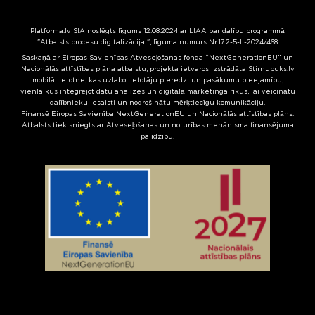
Platforma.lv SIA noslēgts līgums 12.08.2024 ar LIAA par dalību programmā
"Atbalsts procesu digitalizācijai", līguma numurs Nr.17.2-5-L-2024/468
Saskaņā ar Eiropas Savienības Atveseļošanas fonda “NextGenerationEU” un
Nacionālās attīstības plāna atbalstu, projekta ietvaros izstrādāta Stirnubuks.lv
mobilā lietotne, kas uzlabo lietotāju pieredzi un pasākumu pieejamību,
vienlaikus integrējot datu analīzes un digitālā mārketinga rīkus, lai veicinātu
dalībnieku iesaisti un nodrošinātu mērķtiecīgu komunikāciju.
Finansē Eiropas Savienība NextGenerationEU un Nacionālās attīstības plāns.
Atbalsts tiek sniegts ar Atveseļošanas un noturības mehānisma finansējuma
palīdzību.