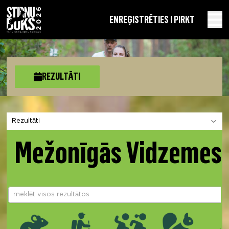
EN
REĢISTRĒTIES I PIRKT
REZULTĀTI
Izvēlies sadaļu
Mežonīgās Vidzemes 