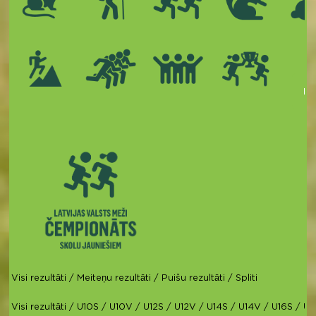
Kop
Visi rezultāti
/
Meiteņu rezultāti
/
Puišu rezultāti
/
Spliti
Visi rezultāti
/
U10S
/
U10V
/
U12S
/
U12V
/
U14S
/
U14V
/
U16S
/
U1