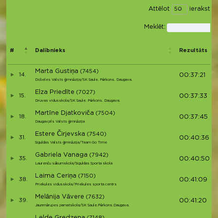
Attēlot
ierakstus
Meklēt:
#
Dalībnieks
Rezultāts
Marta Gustiņa
(7454)
14.
00:37:21
Dobeles Valsts ģimnāzija/SK Saule. Pērkons. Daugava.
Elza Priedīte
(7027)
15.
00:37:33
Druvas vidusskola/SK Saule. Pērkons. Daugava.
Martīne Djatkoviča
(7504)
18.
00:37:45
Daugavpils Valsts ģimnāzija
Estere Čirjevska
(7540)
31.
00:40:36
Siguldas Valsts ģimnāzija/Team Go Time
Gabriela Vanaga
(7942)
35.
00:40:50
Laurenču sākumskola/Siguldas Sporta skola
Laima Ceriņa
(7150)
38.
00:41:09
Priekules vidusskola/Priekules sporta centrs
Melānija Vāvere
(7632)
39.
00:41:20
Jaunmārupes pamatskola/SK Saule.Pērkons.Daugava.
Lelde Gredzena
(7148)