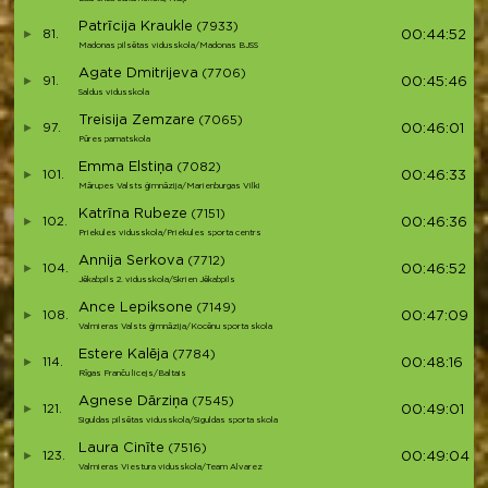
Patrīcija Kraukle
(7933)
81.
00:44:52
Madonas pilsētas vidusskola/Madonas BJSS
Agate Dmitrijeva
(7706)
91.
00:45:46
Saldus vidusskola
Treisija Zemzare
(7065)
97.
00:46:01
Pūres pamatskola
Emma Elstiņa
(7082)
101.
00:46:33
Mārupes Valsts ģimnāzija/Marienburgas Vilki
Katrīna Rubeze
(7151)
102.
00:46:36
Priekules vidusskola/Priekules sporta centrs
Annija Serkova
(7712)
104.
00:46:52
Jēkabpils 2. vidusskola/Skrien Jēkabpils
Ance Lepiksone
(7149)
108.
00:47:09
Valmieras Valsts ģimnāzija/Kocēnu sporta skola
Estere Kalēja
(7784)
114.
00:48:16
Rīgas Franču licejs/Baltais
Agnese Dārziņa
(7545)
121.
00:49:01
Siguldas pilsētas vidusskola/Siguldas sporta skola
Laura Cinīte
(7516)
123.
00:49:04
Valmieras Viestura vidusskola/Team Alvarez