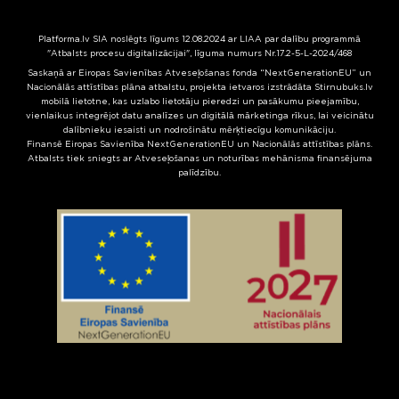
Platforma.lv SIA noslēgts līgums 12.08.2024 ar LIAA par dalību programmā
"Atbalsts procesu digitalizācijai", līguma numurs Nr.17.2-5-L-2024/468
Saskaņā ar Eiropas Savienības Atveseļošanas fonda “NextGenerationEU” un
Nacionālās attīstības plāna atbalstu, projekta ietvaros izstrādāta Stirnubuks.lv
mobilā lietotne, kas uzlabo lietotāju pieredzi un pasākumu pieejamību,
vienlaikus integrējot datu analīzes un digitālā mārketinga rīkus, lai veicinātu
dalībnieku iesaisti un nodrošinātu mērķtiecīgu komunikāciju.
Finansē Eiropas Savienība NextGenerationEU un Nacionālās attīstības plāns.
Atbalsts tiek sniegts ar Atveseļošanas un noturības mehānisma finansējuma
palīdzību.