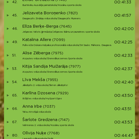
42.
00:41:33
Burtnieku Ausekļa pamatskola/Kocēnu sporta skola
Jelizaveta Boroņenko
(7821)
45.
00:41:57
Daugavpils Zinātņu vidusskola/Daugavpils Runners
Elīza Berķe-Berga
(7645)
46.
00:42:00
Jelgavas Valsts ģimnāzija/Jelgavas Bērnu un jaunatnes sporta skola
Katalina Allere
(7099)
49.
00:42:25
Pulkveža Oskara Kalpaka profesionālā vidusskola/SK Saule. Pērkons. Daugava.
Alise Zēberga
(7975)
51.
00:42:33
Aizputes vidusskola/Dienvidkurzemes Sporta skola
Kitija Sandija Muižarāja
(7977)
53.
00:42:37
Aizputes vidusskola/Dienvidkurzemes Sporta skola
Līva Mekša
(7955)
54.
00:42:40
Jēkabpils 2. vidusskola/Skrien Jēkabpils!
Karlīna Dzosena
(7929)
65.
00:43:50
Ikšķiles vidusskola/mySport Ogre
Anna Irbe
(7037)
66.
00:43:51
Talsu Kristīgā vidusskola
Šarlote Gredzena
(7147)
67.
00:43:53
Valmieras 2. vidusskola/Kocēnu sporta skola
Olīvija Nuķe
(7768)
80.
00:44:47
Laurenču sākumskola/Nuķi