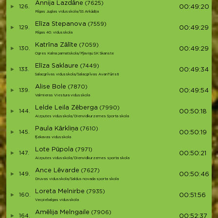
Annija Lazdāne
(7625)
126.
00:49:20
Rīgas Juglas vidusskola/SS Arkādija
Elīza Stepanova
(7559)
129.
00:49:29
Rīgas 40. vidusskola
Katrīna Zālīte
(7059)
130.
00:49:29
Ogres Kalna pamatskola/Pļaviņu SK Skanste
Elīza Saklaure
(7449)
133.
00:49:34
Salacgrīvas vidusskola/Salacgrīvas AvanTūristi
Alise Bole
(7870)
139.
00:49:54
Valmieras Viestura vidusskola
Lelde Leila Zēberga
(7990)
144.
00:50:18
Aizputes vidusskola/Dienvidkurzemes Sporta skola
Paula Kārkliņa
(7610)
145.
00:50:19
Ķekavas vidusskola
Lote Pūpola
(7971)
147.
00:50:21
Aizputes vidusskola/Dienvidkurzemes sporta skola
Ance Lēvarde
(7627)
149.
00:50:46
Druvas vidusskola/Saldus novada sporta skola
Loreta Melnirbe
(7935)
160.
00:51:56
Vecpiebalgas vidusskola
Amēlija Melngaile
(7906)
164.
00:52:37