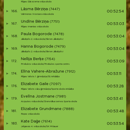
Rīgas Dārzciema vidusskola
Lāsma Bērziņa
(7447)
166.
00:52:54
Valmieras Viestura vidusskola
Undīne Bērziņa
(7751)
167.
00:53:03
Rīgas Imantas vidusskola
Paula Bogorode
(7478)
168.
00:53:04
Jēkabpils 2. vidusskola/Skrien Jēkabpils!
Hanna Bogorode
(7479)
169.
00:53:04
Jēkabpils 2. vidusskola/Skrien Jēkabpils!
Nellija Berķe
(7154)
172.
00:53:09
Priekules vidusskola/Priekules sporta centrs
Elīna Vahere-Abražune
(7912)
174.
00:53:11
Rīgas Valsts 1. ģimnāzija/SS Arkādija
Elizabete Gaile
(7097)
176.
00:53:28
Rīgas Valsts vācu ģimnāzija/Sporta skola Arkādija
Evelīna Jostmane
(7981)
179.
00:53:41
Aizputes vidusskola/Dienvidkurzemes Sporta skola
Elizabete Grundmane
(7888)
181.
00:53:48
Rojas vidusskola
Kate Daģe
(7614)
183.
00:53:54
Jelgavas 4. vidusskola/SK Mitauer