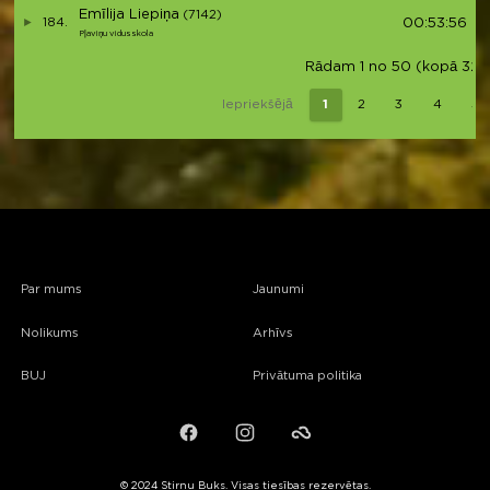
Emīlija Liepiņa
(7142)
184.
00:53:56
Pļaviņu vidusskola
Rādam 1 no 50 (kopā 329 
Iepriekšējā
1
2
3
4
5
Par mums
Jaunumi
Nolikums
Arhīvs
BUJ
Privātuma politika
Facebook
Instagram
Failiem.lv
© 2024 Stirnu Buks. Visas tiesības rezervētas.