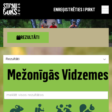
EN
REĢISTRĒTIES I PIRKT
REZULTĀTI
Izvēlies sadaļu
Mežonīgās Vidzemes 