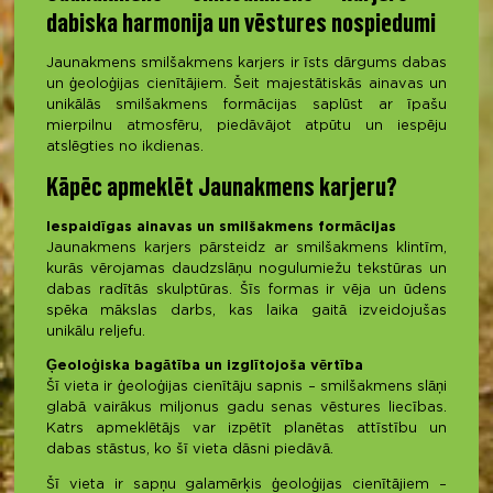
dabiska harmonija un vēstures nospiedumi
Jaunakmens smilšakmens karjers ir īsts dārgums dabas
un ģeoloģijas cienītājiem. Šeit majestātiskās ainavas un
unikālās smilšakmens formācijas saplūst ar īpašu
mierpilnu atmosfēru, piedāvājot atpūtu un iespēju
atslēgties no ikdienas.
Kāpēc apmeklēt Jaunakmens karjeru?
Iespaidīgas ainavas un smilšakmens formācijas
Jaunakmens karjers pārsteidz ar smilšakmens klintīm,
kurās vērojamas daudzslāņu nogulumiežu tekstūras un
dabas radītās skulptūras. Šīs formas ir vēja un ūdens
spēka mākslas darbs, kas laika gaitā izveidojušas
unikālu reljefu.
Ģeoloģiska bagātība un izglītojoša vērtība
Šī vieta ir ģeoloģijas cienītāju sapnis – smilšakmens slāņi
glabā vairākus miljonus gadu senas vēstures liecības.
Katrs apmeklētājs var izpētīt planētas attīstību un
dabas stāstus, ko šī vieta dāsni piedāvā.
Šī vieta ir sapņu galamērķis ģeoloģijas cienītājiem –