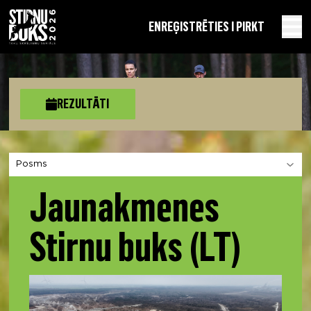
EN
REĢISTRĒTIES I PIRKT
REZULTĀTI
Izvēlies sadaļu
Jaunakmenes
Stirnu buks (LT)