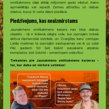
smilšakmens slāņi atklāj miljoniem gadu vēsturi. Katrs
apmeklētājs var iepazīt Zemes attīstību un dabas
stāstus, kurus šī vieta dāsni piedāvā.
Piedzīvojums, kas neaizmirstams
Jaunakmens smilšakmens karjers nav tikai dabas
objekts – tā ir ikdienā slēgta vide, kur joprojām notiek
aktīva rūpnieciskā izstrāde, un 'Zvaigžņu karu' cienīgas
Lielās mašīnas te joprojām sastopamas vai ik uz soļa!
Pēc gadiem 50 šeit būšot pasakains atpūtas
komplekss, bet šobrīd - izmantojam izdevību!
Tiekamies pie Jaunakmens smilšakmens karjeras –
tur, kur daba un vēsture satiekas!