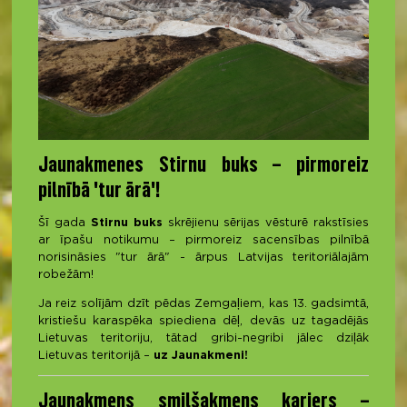
Jaunakmenes Stirnu buks – pirmoreiz
pilnībā 'tur ārā'!
Šī gada
Stirnu buks
skrējienu sērijas vēsturē rakstīsies
ar īpašu notikumu – pirmoreiz sacensības pilnībā
norisināsies "tur ārā" - ārpus Latvijas teritoriālajām
robežām!
Ja reiz solījām dzīt pēdas Zemgaļiem, kas 13. gadsimtā,
kristiešu karaspēka spiediena dēļ, devās uz tagadējās
Lietuvas teritoriju, tātad gribi-negribi jālec dziļāk
Lietuvas teritorijā –
uz Jaunakmeni!
Jaunakmens smilšakmens karjers –