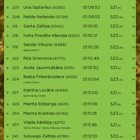
Una Sipčenko
01:09:52
SZ1
207.
(6063)
S34
(5)
Nelda Neilande
01:09:53
SZ2
208.
(6706)
S35
(18)
Santa Zeltiņa
01:10:10
SZ2
215.
(6340)
S36
(19)
Iveta Priedīte-Kļaviņa
01:10:21
SZ3
218.
(6120)
S37
(11)
Sanda Vilsone
(6488)
219.
01:10:26
SZ2
S38
(20)
Supervaroņi II
Rita Smirnova
01:10:49
SZ2
222.
(6770)
S39
(21)
Anda Jaunmuktāne
01:10:52
SZ1
223.
(6119)
S40
(6)
Baiba Frišenbrūdere
(6105)
224.
01:10:54
SZ3
S41
(12)
Lielais Ciems
Katrīna Levāne
(6499)
227.
01:11:00
SZ1
S42
(7)
Supervaroņu treniņi
Mairita Einberga
01:11:06
SZ1
229.
(6613)
S43
(8)
Marina Krastiņa
01:11:26
SZ3
234.
(6092)
S44
(13)
Vlada Kārkliņa
(6275)
237.
01:11:45
SZ1
S45
(9)
Valsts Policija / Valsts Policijas Koledža
Solveiga Zeltiņa
01:12:10
SZ2
241.
(6786)
S46
(22)