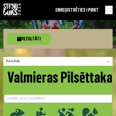
EN
REĢISTRĒTIES I PIRKT
REZULTĀTI
Izvēlies sadaļu
Valmieras Pilsēttakas