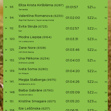
Elīza Krista Kiršblūma
(6287)
93.
01:01:57
SZ1
S11
(2)
Tarmantiņi
Valentīna Romanova
(6230)
94.
01:02:00
SZ2
S12
(6)
Riga Trail Runners | Supervaroņu treniņi
Evita Skruļa
(6723)
112.
01:02:57
SZ2
S13
(7)
Sup'
Modra Liepiņa
(6164)
120.
01:03:31
SZ3
S14
(5)
VK Lielaisciems
Zane Nore
(6108)
125.
01:03:46
SZ2
S15
(8)
Hill Climb Racing
Una Pērkone
(6234)
132.
01:04:03
SZ1
S16
(3)
Smiltenes putekļi
Iveta Soma
(6280)
139.
01:04:20
SZ2
S17
(9)
SK Mitauer
Megija Stalberga
(9975)
141.
01:04:26
SZ2
S18
(10)
Burkānciems & Co
Baiba Gabrāne
(6790)
148.
01:05:09
SZ2
S19
(11)
Noskrien Cēsis
Kristīne Smagare
01:05:20
SZ3
151.
(6571)
S20
(6)
Ilze Leščinska
(6217)
158.
01:06:15
SZ3
S21
(7)