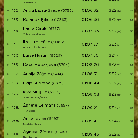
Schwerpunkt
Anda Lātsa-Švēde
01:06:32
SZ2
162.
(6756)
S22
(12)
Rolanda Ķīkule
01:06:36
SZ2
163.
(10363)
S23
(13)
Laura Cīrule
(6777)
169.
01:07:05
SZ2
S24
(14)
Vidzemes slimnīca
Ilze Limanāne
(6086)
175.
01:07:27
SZ3
S25
(8)
Rieksti mīl Vāveres
Luīze Hasani
01:07:56
SZ1
180.
(6629)
S26
(4)
Dace Hodžajeva
01:08:26
SZ3
185.
(6794)
S27
(9)
Annija Zāģere
01:08:31
SZ2
187.
(6414)
S28
(15)
Evija Sudraba
01:08:44
SZ2
193.
(6675)
S29
(16)
Ieva Siugale
(6296)
195.
01:09:03
SZ3
S30
(10)
Green Motors/Škoda
Žanete Leimane
(6657)
198.
01:09:21
SZ4
S31
(1)
TRX Cēsis
Anita Ieviņa
(6493)
205.
01:09:41
SZ4
S32
(2)
Noskrien Cēsis
Agnese Zīmele
(6639)
206.
01:09:43
SZ2
S33
(17)
Rēzeknes novads