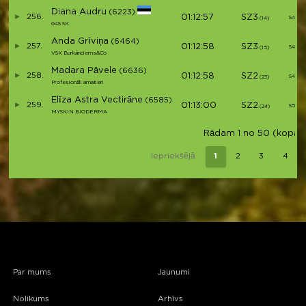
Diana Audru
(6223)
256.
01:12:57
SZ3
S47
(14)
G4S SK
Anda Grīviņa
(6464)
257.
01:12:58
SZ3
S48
(15)
VSK Burkānciems&Co
Madara Pāvele
(6636)
258.
01:12:58
SZ2
S49
(23)
Profesionāli amatieri
Elīza Astra Vectirāne
(6585)
259.
01:13:00
SZ2
S50
(24)
MYSKIN BIODERMA
Rādam 1 no 50 (kopā 32
Iepriekšējā
1
2
3
4
Par mums
Jaunumi
Nolikums
Arhīvs