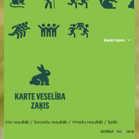
Kopvērtējums
Visi rezultāti
/
Sieviešu rezultāti
/
Vīriešu rezultāti
/
Spliti
Attēlot
ieraks