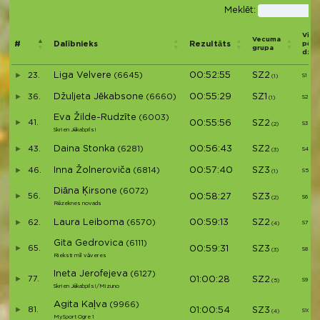
Meklēt:
Viet
Vecuma
#
Dalībnieks
Rezultāts
pēc
grupa
dzi
Liga Velvere
00:52:55
SZ2
23.
(6645)
S1
(1)
Džuljeta Jēkabsone
00:55:29
SZ1
36.
(6660)
S2
(1)
Eva Žilde-Rudzīte
(6003)
41.
00:55:56
SZ2
S3
(2)
Skrien Jēkabpils!
Daina Stonka
00:56:43
SZ2
43.
(6281)
S4
(3)
Inna Žolneroviča
00:57:40
SZ3
46.
(6814)
S5
(1)
Diāna Ķirsone
(6072)
56.
00:58:27
SZ3
S6
(2)
Rēzeknes novads
Laura Leiboma
00:59:13
SZ2
62.
(6570)
S7
(4)
Gita Gedrovica
(6111)
65.
00:59:31
SZ3
S8
(3)
Rieksti mīl vāveres
Ineta Jerofejeva
(6127)
77.
01:00:28
SZ2
S9
(5)
Skrien Jēkabpils!/Mizuno
Agita Kaļva
(9966)
81.
01:00:54
SZ3
S10
(4)
MySport Ogre 1