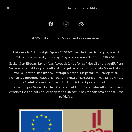
BUJ
Privātuma politika
Facebook
Instagram
Failiem.lv
© 2024 Stirnu Buks. Visas tiesības rezervētas.
Platforma.lv SIA noslēgts līgums 12.08.2024 ar LIAA par dalību programmā
"Atbalsts procesu digitalizācijai", līguma numurs Nr.17.2-5-L-2024/468
Saskaņā ar Eiropas Savienības Atveseļošanas fonda “NextGenerationEU” un
Nacionālās attīstības plāna atbalstu, projekta ietvaros izstrādāta Stirnubuks.lv
mobilā lietotne, kas uzlabo lietotāju pieredzi un pasākumu pieejamību,
vienlaikus integrējot datu analīzes un digitālā mārketinga rīkus, lai veicinātu
dalībnieku iesaisti un nodrošinātu mērķtiecīgu komunikāciju.
Finansē Eiropas Savienība NextGenerationEU un Nacionālās attīstības plāns.
Atbalsts tiek sniegts ar Atveseļošanas un noturības mehānisma finansējuma
palīdzību.