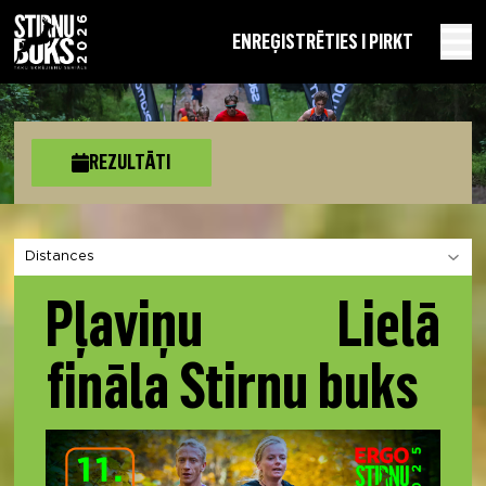
EN
REĢISTRĒTIES I PIRKT
REZULTĀTI
Izvēlies sadaļu
Pļaviņu Lielā
fināla Stirnu buks