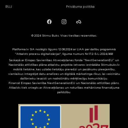
BUJ
Privātuma politika
Facebook
Instagram
Failiem.lv
© 2024 Stirnu Buks. Visas tiesības rezervētas.
Platforma.lv SIA noslēgts līgums 12.08.2024 ar LIAA par dalību programmā
"Atbalsts procesu digitalizācijai", līguma numurs Nr.17.2-5-L-2024/468
Saskaņā ar Eiropas Savienības Atveseļošanas fonda “NextGenerationEU” un
Nacionālās attīstības plāna atbalstu, projekta ietvaros izstrādāta Stirnubuks.lv
mobilā lietotne, kas uzlabo lietotāju pieredzi un pasākumu pieejamību,
vienlaikus integrējot datu analīzes un digitālā mārketinga rīkus, lai veicinātu
dalībnieku iesaisti un nodrošinātu mērķtiecīgu komunikāciju.
Finansē Eiropas Savienība NextGenerationEU un Nacionālās attīstības plāns.
Atbalsts tiek sniegts ar Atveseļošanas un noturības mehānisma finansējuma
palīdzību.