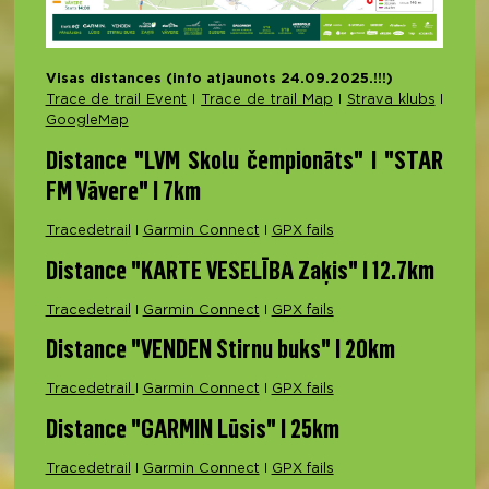
Visas distances (info atjaunots 24.09.2025.!!!)
Trace de trail Event
I
Trace de trail Map
I
Strava klubs
I
GoogleMap
Distance "LVM Skolu čempionāts" I "STAR
FM Vāvere" I 7km
Tracedetrail
I
Garmin Connect
I
GPX fails
Distance "KARTE VESELĪBA Zaķis" I 12.7km
Tracedetrail
I
Garmin Connect
I
GPX fails
Distance "VENDEN Stirnu buks" I 20km
Tracedetrail
I
Garmin Connect
I
GPX fails
Distance "GARMIN Lūsis" I 25km
Tracedetrail
I
Garmin Connect
I
GPX fails