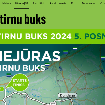
Meteo
Kā nokļūt?
Rezultāti
Lībiešu krasts
Foto
Teleskops
Vid
Stirnu buks