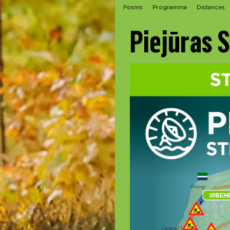
Posms
Programma
Distances
Piejūras 