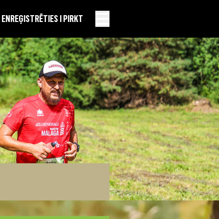
EN
REĢISTRĒTIES I PIRKT