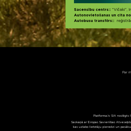
Sacensību centrs::
"Vičaki", 
Autonovietošanas un cita no
Autobusu transfērs::
reģistrā
Par 
Platforma.lv SIA noslēgts 
Saskaņā ar Eiropas Savienības Atveseļoša
kas uzlabo lietotāju pieredzi un pasāku