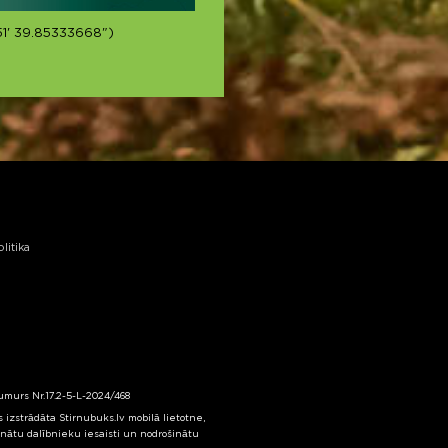
51' 39.85333668")
litika
numurs Nr.17.2-5-L-2024/468
izstrādāta Stirnubuks.lv mobilā lietotne,
inātu dalībnieku iesaisti un nodrošinātu