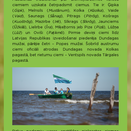
ciemiem uzskata četrpadsmit ciemus. Tie ir: Ģipka
(
Gipk
), Melnsils (
Mustānum
), Kolka (
Kūolka
), Vaide
(
Vaid
), Saunags (
Sǟnag
), Pitrags (
Pitrõg
), Košrags
(
Kuoštrõg
), Mazirbe (
Irē
), Sīkrags (
Sīkrõg
), Jaunciems
(
Ūžkilā
), Lielirbe (
Īra
), Miķeļtornis jeb Pize (
Pizā
), Lūžņa
(
Lūž
) un Oviši (
Pațikmō
). Pirmie deviņi ciemi līdz
Latvijas Republikas izveidošanai piederēja Dundagas
muižai, pārējie četri – Popes muižai. Šobrīd austrumu
ciemi oficiāli atrodas Dundagas novada Kolkas
pagastā, bet rietumu ciemi – Ventspils novada Tārgales
pagastā.