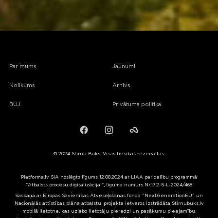
Par mums
Jaunumi
Nolikums
Arhīvs
BUJ
Privātuma politika
Facebook
Instagram
Failiem.lv
© 2024 Stirnu Buks. Visas tiesības rezervētas.
Platforma.lv SIA noslēgts līgums 12.08.2024 ar LIAA par dalību programmā
"Atbalsts procesu digitalizācijai", līguma numurs Nr.17.2-5-L-2024/468
Saskaņā ar Eiropas Savienības Atveseļošanas fonda “NextGenerationEU” un
Nacionālās attīstības plāna atbalstu, projekta ietvaros izstrādāta Stirnubuks.lv
mobilā lietotne, kas uzlabo lietotāju pieredzi un pasākumu pieejamību,