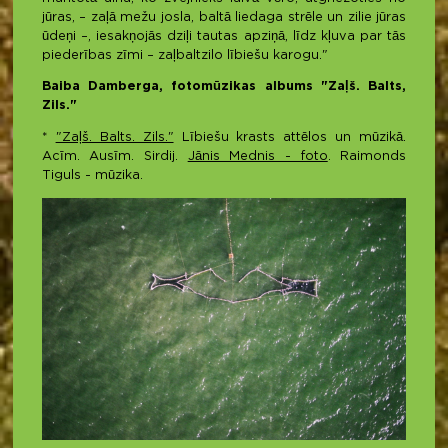
jūras, – zaļā mežu josla, baltā liedaga strēle un zilie jūras
ūdeņi –, iesakņojās dziļi tautas apziņā, līdz kļuva par tās
piederības zīmi – zaļbaltzilo lībiešu karogu."
Baiba Damberga, fotomūzikas albums "Zaļš. Balts,
Zils."
*
"Zaļš. Balts. Zils."
Lībiešu krasts attēlos un mūzikā.
Acīm. Ausīm. Sirdij.
Jānis Mednis - foto
. Raimonds
Tiguls - mūzika.