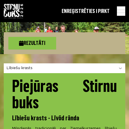
EN
REĢISTRĒTIES I PIRKT
REZULTĀTI
Izvēlies sadaļu
Piejūras Stirnu
buks
Lībiešu krasts - Līvõd rānda
Mūsdienās tradicionāli par Ziemeļkurzemes lībiešu