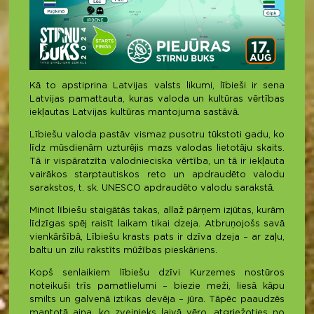
Kā to apstiprina Latvijas valsts likumi, lībieši ir sena
Latvijas pamattauta, kuras valoda un kultūras vērtības
iekļautas Latvijas kultūras mantojuma sastāvā.
Lībiešu valoda pastāv vismaz pusotru tūkstoti gadu, ko
līdz mūsdienām uzturējis mazs valodas lietotāju skaits.
Tā ir vispāratzīta valodnieciska vērtība, un tā ir iekļauta
vairākos starptautiskos reto un apdraudēto valodu
sarakstos, t. sk. UNESCO apdraudēto valodu sarakstā.
Minot lībiešu staigātās takas, allaž pārņem izjūtas, kurām
līdzīgas spēj raisīt laikam tikai dzeja. Atbruņojošs savā
vienkāršībā, Lībiešu krasts pats ir dzīva dzeja – ar zaļu,
baltu un zilu rakstīts mūžības pieskāriens.
Kopš senlaikiem lībiešu dzīvi Kurzemes nostūros
noteikuši trīs pamatlielumi – biezie meži, liesā kāpu
smilts un galvenā iztikas devēja – jūra. Tāpēc paaudzēs
mantotā aina, ko zvejnieks laivā vēro, atgriežoties no