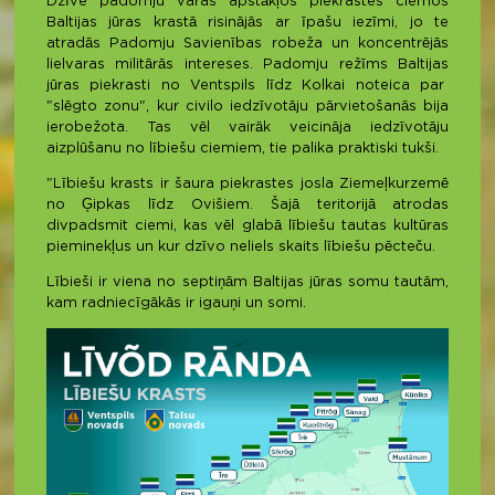
Dzīve padomju varas apstākļos piekrastes ciemos
Baltijas jūras krastā risinājās ar īpašu iezīmi, jo te
atradās Padomju Savienības robeža un koncentrējās
lielvaras militārās intereses. Padomju režīms Baltijas
jūras piekrasti no Ventspils līdz Kolkai noteica par
"slēgto zonu", kur civilo iedzīvotāju pārvietošanās bija
ierobežota. Tas vēl vairāk veicināja iedzīvotāju
aizplūšanu no lībiešu ciemiem, tie palika praktiski tukši.
"Lībiešu krasts ir šaura piekrastes josla Ziemeļkurzemē
no Ģipkas līdz Ovišiem. Šajā teritorijā atrodas
divpadsmit ciemi, kas vēl glabā lībiešu tautas kultūras
pieminekļus un kur dzīvo neliels skaits lībiešu pēcteču.
Lībieši ir viena no septiņām Baltijas jūras somu tautām,
kam radniecīgākās ir igauņi un somi.