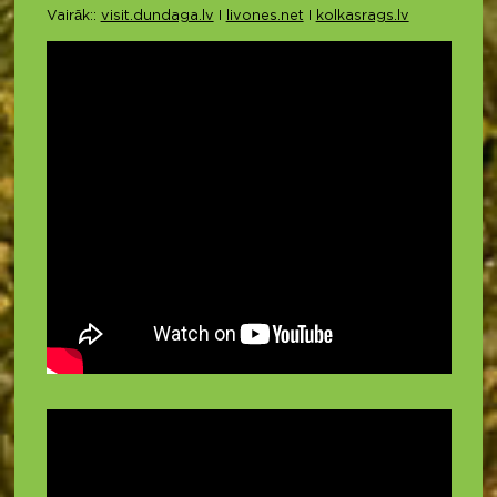
Vairāk::
visit.dundaga.lv
I
livones.net
I
kolkasrags.lv