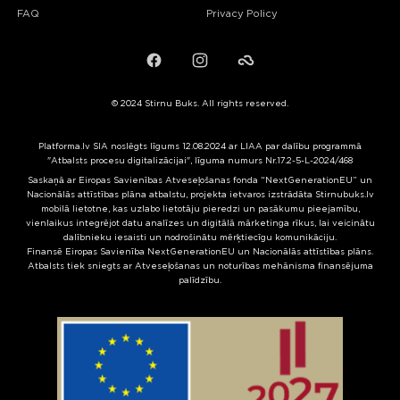
FAQ
Privacy Policy
Facebook
Instagram
Failiem.lv
© 2024 Stirnu Buks. All rights reserved.
Platforma.lv SIA noslēgts līgums 12.08.2024 ar LIAA par dalību programmā
"Atbalsts procesu digitalizācijai", līguma numurs Nr.17.2-5-L-2024/468
Saskaņā ar Eiropas Savienības Atveseļošanas fonda “NextGenerationEU” un
Nacionālās attīstības plāna atbalstu, projekta ietvaros izstrādāta Stirnubuks.lv
mobilā lietotne, kas uzlabo lietotāju pieredzi un pasākumu pieejamību,
vienlaikus integrējot datu analīzes un digitālā mārketinga rīkus, lai veicinātu
dalībnieku iesaisti un nodrošinātu mērķtiecīgu komunikāciju.
Finansē Eiropas Savienība NextGenerationEU un Nacionālās attīstības plāns.
Atbalsts tiek sniegts ar Atveseļošanas un noturības mehānisma finansējuma
palīdzību.