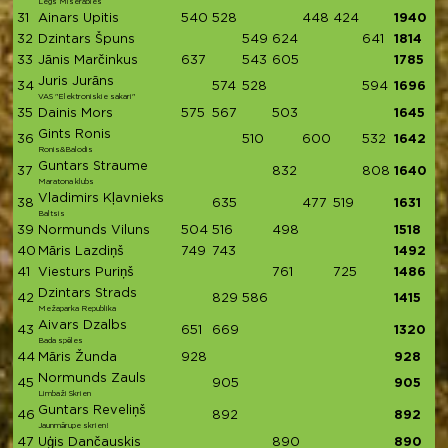
Legs Miserables
31
Ainars Upitis
540
528
448
424
1940
32
Dzintars Špuns
549
624
641
1814
33
Jānis Marčinkus
637
543
605
1785
Juris Jurāns
34
574
528
594
1696
VAS "Elektroniskie sakari"
35
Dainis Mors
575
567
503
1645
Gints Ronis
36
510
600
532
1642
Ronis&Balodis
Guntars Straume
37
832
808
1640
Maratona klubs
Vladimirs Kļavnieks
38
635
477
519
1631
Baltsis
39
Normunds Viluns
504
516
498
1518
40
Māris Lazdiņš
749
743
1492
41
Viesturs Puriņš
761
725
1486
Dzintars Strads
42
829
586
1415
Mežaparka Republika
Aivars Dzalbs
43
651
669
1320
Bada spēles
44
Māris Žunda
928
928
Normunds Zauls
45
905
905
Limbaži Skrien
Guntars Reveliņš
46
892
892
Jaunmārupe skrien!
47
Uģis Dančauskis
890
890