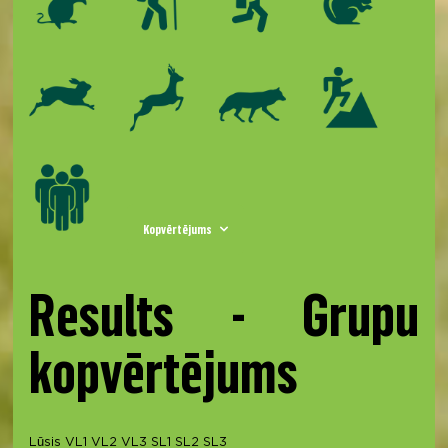
Kopvērtējums
Results - Grupu
kopvērtējums
Lūsis
VL1
VL2
VL3
SL1
SL2
SL3