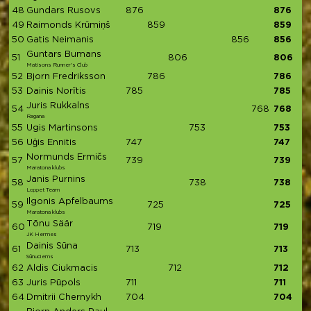
48
Gundars Rusovs
876
876
49
Raimonds Krūmiņš
859
859
50
Gatis Neimanis
856
856
Guntars Bumans
51
806
806
Matisons Runner's Club
52
Bjorn Fredriksson
786
786
53
Dainis Norītis
785
785
Juris Rukkalns
54
768
768
Ragana
55
Ugis Martinsons
753
753
56
Uģis Ennitis
747
747
Normunds Ermičs
57
739
739
Maratona klubs
Janis Purnins
58
738
738
Loppet Team
Ilgonis Apfelbaums
59
725
725
Maratona klubs
Tõnu Säär
60
719
719
JK Hermes
Dainis Sūna
61
713
713
Sūnuciems
62
Aldis Ciukmacis
712
712
63
Juris Pūpols
711
711
64
Dmitrii Chernykh
704
704