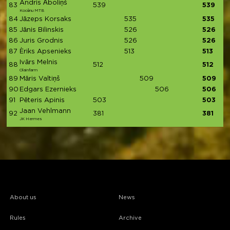
Andris Āboliņš
83
539
539
Kocēnu MTB
84
Jāzeps Korsaks
535
535
85
Jānis Bilinskis
526
526
86
Juris Grodnis
526
526
87
Èriks Apsenieks
513
513
Ivārs Melnis
88
512
512
Olainfarm
89
Māris Valtiņš
509
509
90
Edgars Ezernieks
506
506
91
Pēteris Apinis
503
503
Jaan Vehlmann
92
381
381
JK Hermes
About us
News
Rules
Archive