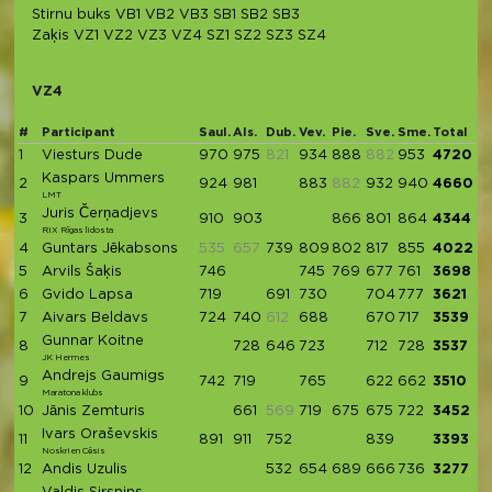
Stirnu buks
VB1
VB2
VB3
SB1
SB2
SB3
Zaķis
VZ1
VZ2
VZ3
VZ4
SZ1
SZ2
SZ3
SZ4
VZ4
#
Participant
Saul.
Als.
Dub.
Vev.
Pie.
Sve.
Sme.
Total
1
Viesturs Dude
970
975
821
934
888
882
953
4720
Kaspars Ummers
2
924
981
883
882
932
940
4660
LMT
Juris Čerņadjevs
3
910
903
866
801
864
4344
RIX Rīgas lidosta
4
Guntars Jēkabsons
535
657
739
809
802
817
855
4022
5
Arvils Šaķis
746
745
769
677
761
3698
6
Gvido Lapsa
719
691
730
704
777
3621
7
Aivars Beldavs
724
740
612
688
670
717
3539
Gunnar Koitne
8
728
646
723
712
728
3537
JK Hermes
Andrejs Gaumigs
9
742
719
765
622
662
3510
Maratona klubs
10
Jānis Zemturis
661
569
719
675
675
722
3452
Ivars Oraševskis
11
891
911
752
839
3393
Noskrien Cēsis
12
Andis Uzulis
532
654
689
666
736
3277