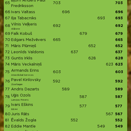
Bjorn Anders Paul
65
703
703
Fredriksson
66
Ivars Valtass
696
696
67
Ilja Tabacniks
693
693
Vilnis Veļķeris
68
692
692
Alūksne
69
Falk Kobuš
679
679
70
Edgars Mežvēvers
665
665
71
Māris Plūmiņš
652
652
72
Leonīds Valdonis
637
637
73
Guntis Irklis
628
628
74
Māris Veckalniņš
623
623
Armands Erins
75
603
603
Atea Global Services
Pavel Kirilovsky
76
592
592
Zoorbagan
77
Andris Dazarts
589
589
Uģis Ozols
78
587
587
Latvijas Finieris
Ivars Eškins
79
577
577
BE44
80
Juris Rāts
567
567
81
Ēvalds Žogla
552
552
82
Eddie Mantle
549
549