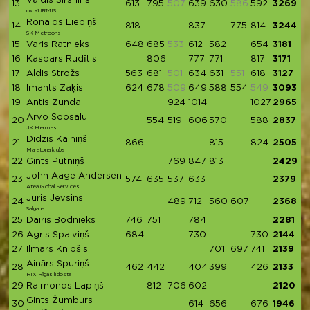
Valdis Sirsnins
13
613
795
507
639
630
586
592
3269
ok KURMIS
Ronalds Liepiņš
14
818
837
775
814
3244
SK Metroons
15
Varis Ratnieks
648
685
533
612
582
654
3181
16
Kaspars Rudītis
806
777
771
817
3171
17
Aldis Strožs
563
681
501
634
631
551
618
3127
18
Imants Zaķis
624
678
509
649
588
554
549
3093
19
Antis Zunda
924
1014
1027
2965
Arvo Soosalu
20
554
519
606
570
588
2837
JK Hermes
Didzis Kalniņš
21
866
815
824
2505
Maratona klubs
22
Gints Putniņš
769
847
813
2429
John Aage Andersen
23
574
635
537
633
2379
Atea Global Services
Juris Jevsins
24
489
712
560
607
2368
Salgale
25
Dairis Bodnieks
746
751
784
2281
26
Agris Spalviņš
684
730
730
2144
27
Ilmars Knipšis
701
697
741
2139
Ainārs Spuriņš
28
462
442
404
399
426
2133
RIX Rīgas lidosta
29
Raimonds Lapiņš
812
706
602
2120
Gints Žumburs
30
614
656
676
1946