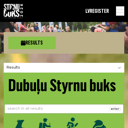
LV
REGISTER
RESULTS
Choose a section
Dubuļu Styrnu buks
enter