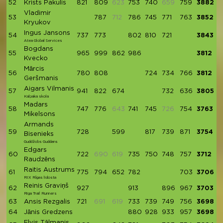
52
Krists Pakulis
821
809
623
753
740
659
759
3882
Vladimir
53
787
712
786
745
771
763
3852
Kryukov
Ingus Jansons
54
737
773
802
810
721
3843
Atea Global Services
Bogdans
55
965
999
862
986
3812
Kvecko
Mārcis
56
780
808
724
734
766
3812
Geršmanis
Aigars Vilmanis
57
941
822
674
732
636
3805
Kalpaka skola
Madars
58
747
776
643
741
745
726
754
3763
Mikelsons
Armands
59
728
599
817
739
871
3754
Bisenieks
Guddžobs Guddans
Edgars
60
722
690
619
735
750
748
757
3712
Raudzēns
Raitis Austrums
61
775
794
652
782
703
3706
RIX Rīgas lidosta
Reinis Graviņš
62
927
913
896
967
3703
Riga Trail Runners
63
Ansis Rezgalis
721
691
619
733
739
749
756
3698
64
Jānis Gredzens
880
928
933
957
3698
Elvis Tālmanis