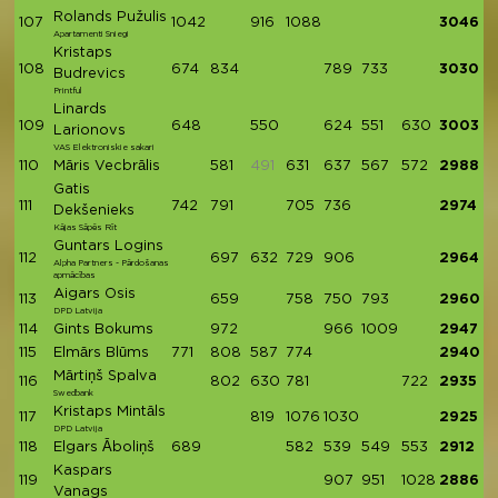
Rolands Pužulis
107
1042
916
1088
3046
Apartamenti Sniegi
Kristaps
108
674
834
789
733
3030
Budrevics
Printful
Linards
109
648
550
624
551
630
3003
Larionovs
VAS Elektroniskie sakari
110
Māris Vecbrālis
581
491
631
637
567
572
2988
Gatis
111
742
791
705
736
2974
Dekšenieks
Kājas Sāpēs Rīt
Guntars Logins
112
697
632
729
906
2964
Alpha Partners - Pārdošanas
apmācības
Aigars Osis
113
659
758
750
793
2960
DPD Latvija
114
Gints Bokums
972
966
1009
2947
115
Elmārs Blūms
771
808
587
774
2940
Mārtiņš Spalva
116
802
630
781
722
2935
Swedbank
Kristaps Mintāls
117
819
1076
1030
2925
DPD Latvija
118
Elgars Āboliņš
689
582
539
549
553
2912
Kaspars
119
907
951
1028
2886
Vanags