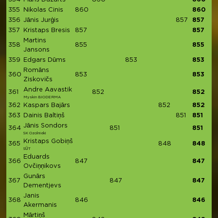
355
Nikolas Cinis
860
860
356
Jānis Jurģis
857
857
357
Kristaps Bresis
857
857
Martins
358
855
855
Jansons
359
Edgars Dūms
853
853
Romāns
360
853
853
Ziskovičs
Andre Aavastik
361
852
852
Myskin BIODERMA
362
Kaspars Bajārs
852
852
363
Dainis Baltiņš
851
851
Jānis Sondors
364
851
851
SK Ozolnieki
Kristaps Gobiņš
365
848
848
SŪT
Eduards
366
847
847
Ovčiņņikovs
Gunārs
367
847
847
Dementjevs
Janis
368
846
846
Akermanis
Mārtiņš