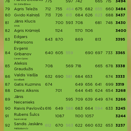
78
775
597
742
665
715
3494
SK Zelta Ķilava
79
Agris Teležis
712
755
464
675
682
655
660
3484
80
Gvido Kalniņš
713
726
613
684
626
623
688
3437
Jānis Klucis
81
700
593
708
681
748
3430
DNB
82
Agris Krūmiņš
1124
1170
1106
3400
Edgars
83
843
870
869
813
3395
Pētersons
Evgenii
84
640
605
559
690
697
733
3365
Gribanov
Ceram Optec
Aleksis
85
708
569
718
665
678
3338
Graudužis
Valdis Vaišļa
86
632
690
581
684
653
674
3333
Swedbank
87
Gatis Kuzmins
674
649
656
641
699
3319
88
Deins Alksnis
701
644
645
624
654
3268
Jānis
89
595
709
639
649
674
3266
Neicenieks
90
Raivis Pavlovičs
616
649
588
683
664
594
633
3245
Rubens Šulcs
91
1087
1100
1057
3244
Supervaroņi
Sandis Jaskāns
92
612
670
563
622
660
632
653
3237
Palīdzēsim.lv