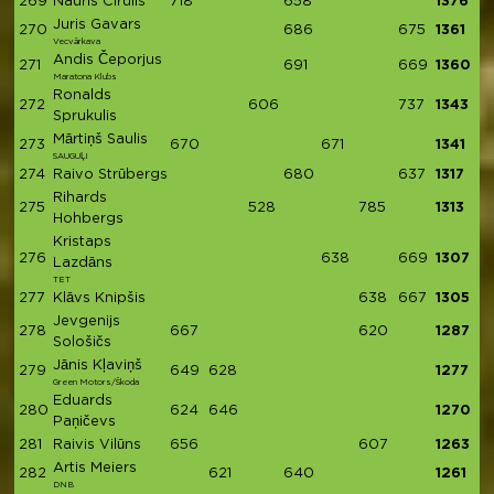
269
Nauris Cirulis
718
658
1376
Juris Gavars
270
686
675
1361
Vecvārkava
Andis Čeporjus
271
691
669
1360
Maratona Klubs
Ronalds
272
606
737
1343
Sprukulis
Mārtiņš Saulis
273
670
671
1341
SAUGUĻI
274
Raivo Strūbergs
680
637
1317
Rihards
275
528
785
1313
Hohbergs
Kristaps
276
638
669
1307
Lazdāns
TET
277
Klāvs Knipšis
638
667
1305
Jevgenijs
278
667
620
1287
Sološičs
Jānis Kļaviņš
279
649
628
1277
Green Motors/Škoda
Eduards
280
624
646
1270
Paņičevs
281
Raivis Vilūns
656
607
1263
Artis Meiers
282
621
640
1261
DNB