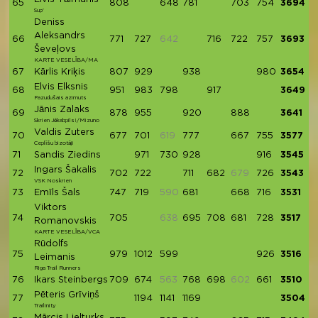
65
808
648
781
703
754
3694
Sup'
Deniss
Aleksandrs
66
771
727
642
716
722
757
3693
Ševeļovs
KARTE VESELĪBA/MA
67
Kārlis Kriķis
807
929
938
980
3654
Elvis Elksnis
68
951
983
798
917
3649
Pazudušais azimuts
Jānis Zalaks
69
878
955
920
888
3641
Skrien Jēkabpils!/Mizuno
Valdis Zuters
70
677
701
619
777
667
755
3577
Ceplīšu bizotāji
71
Sandis Ziedins
971
730
928
916
3545
Ingars Šakalis
72
702
722
711
682
679
726
3543
VSK Noskrien
73
Emīls Šals
747
719
590
681
668
716
3531
Viktors
74
705
638
695
708
681
728
3517
Romanovskis
KARTE VESELĪBA/VCA
Rūdolfs
75
979
1012
599
926
3516
Leimanis
Riga Trail Runners
76
Ikars Steinbergs
709
674
563
768
698
602
661
3510
Pēteris Grīviņš
77
1194
1141
1169
3504
Trailinity
Mārcis Lielturks