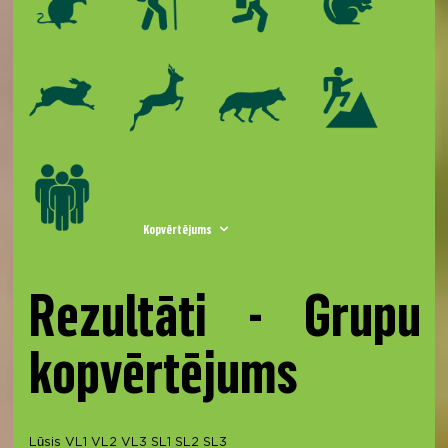
Kopvērtējums
Rezultāti - Grupu
kopvērtējums
Lūsis
VL1
VL2
VL3
SL1
SL2
SL3