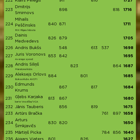
222
Klāvs Peleģis
911
816
1727
Dmitrijs
223
898
818
1716
Smirnovs
Mihails
224
840
871
1711
Peščinskis
RIX Rīgas lidosta
Dainis
225
826
879
1705
Medvedevs
226
Andris Bukšs
548
613
537
1698
Juris Voronovs
227
853
842
1695
Average speed
Andris Siliņš
228
823
864
1687
Maratona klubs
Aleksejs Orlovs
229
884
801
1685
Boksa klubs AVOTI
Edmunds
230
867
817
1684
Krums
Gļebs Karjaka
231
813
867
1680
karte Veselība/VCA
232
Jānis Tauberis
856
819
1675
233
Artūrs Bračka
761
897
1658
Arturs
234
830
820
1650
Šimkjavičs
235
Mārtiņš Picka
784
856
1640
236
Aigars Vjaters
801
826
1627