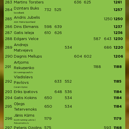
283
Martins Torsters
636
625
1261
Dzintars Buks
284
732
525
1257
Swedbank
Andris Jubelis
285
1250
1250
ASK Patria Sportland
286
Dins Ekmanis
598
639
1237
287
Gatis Ieleja
610
626
1236
288
Edgars Velce
587
643
1230
Andrejs
289
534
686
1220
Matvejevs
290
Dagnis Mellups
604
602
1206
Artjoms
291
1188
1188
Rekuņenko
SK runningcoach.lv
Vladislavs
292
633
552
1185
Pavlovs
Ceram Optec
293
Eriks Ipatovs
648
536
1184
294
Gatis Kokins
650
534
1184
Oļegs
295
650
534
1184
Tetervenoks
Jānis Kūms
296
1179
1179
Scott running Latvia |
Pulsometrs.lv
297
Peteris Ozolins
575
593
1168