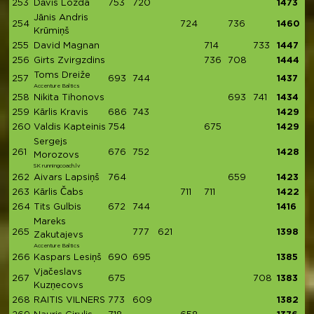
253
Dāvis Lozda
753
720
1473
Jānis Andris
254
724
736
1460
Krūmiņš
255
David Magnan
714
733
1447
256
Girts Zvirgzdins
736
708
1444
Toms Dreiže
257
693
744
1437
Accenture Baltics
258
Nikita Tihonovs
693
741
1434
259
Kārlis Kravis
686
743
1429
260
Valdis Kapteinis
754
675
1429
Sergejs
261
676
752
1428
Morozovs
SK runningcoach.lv
262
Aivars Lapsiņš
764
659
1423
263
Kārlis Čabs
711
711
1422
264
Tits Gulbis
672
744
1416
Mareks
265
777
621
1398
Zakutajevs
Accenture Baltics
266
Kaspars Lesiņš
690
695
1385
Vjačeslavs
267
675
708
1383
Kuzņecovs
268
RAITIS VILNERS
773
609
1382