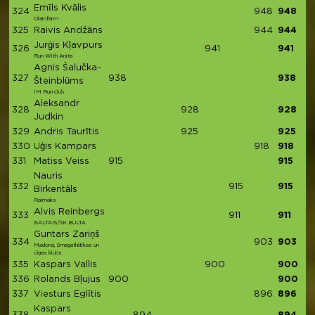
Emīls Kvālis
324
948
948
Olainfarm
325
Raivis Andžāns
944
944
Jurģis Kļavpurs
326
941
941
Run With Anita
Agnis Šalučka-
327
938
938
Šteinblūms
IM Run club
Aleksandr
328
928
928
Judkin
329
Andris Taurītis
925
925
330
Uģis Kampars
918
918
331
Matiss Veiss
915
915
Nauris
332
915
915
Birkentāls
Raimaks
Alvis Reinbergs
333
911
911
BALTAIS/SK BULTA
Guntars Zariņš
334
903
903
Madona, Smagatlētikas un
cīņas klubs
335
Kaspars Vallis
900
900
336
Rolands Bļujus
900
900
337
Viesturs Eglītis
896
896
Kaspars