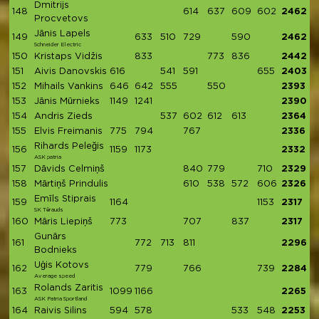
Dmitrijs
148
614
637
609
602
2462
Procvetovs
Jānis Lapels
149
633
510
729
590
2462
Schneider Electric
150
Kristaps Vidžis
833
773
836
2442
151
Aivis Danovskis
616
541
591
655
2403
152
Mihails Vankins
646
642
555
550
2393
153
Jānis Mūrnieks
1149
1241
2390
154
Andris Zieds
537
602
612
613
2364
155
Elvis Freimanis
775
794
767
2336
Rihards Peleğis
156
1159
1173
2332
ASK patria
157
Dāvids Celmiņš
840
779
710
2329
158
Mārtiņš Prindulis
610
538
572
606
2326
Emīls Stiprais
159
1164
1153
2317
SK Tērauds
160
Māris Liepiņš
773
707
837
2317
Gunārs
161
772
713
811
2296
Bodnieks
Uģis Kotovs
162
779
766
739
2284
Average speed
Rolands Zaritis
163
1099
1166
2265
ASK Patria Sportland
164
Raivis Silins
594
578
533
548
2253