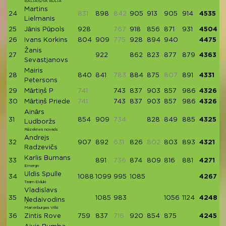
BALTAIS/SK BULTA
Martins
24
831
898
842
905
913
905
914
4535
Lielmanis
25
Jānis Pūpols
928
767
918
856
871
931
4504
26
Ivans Korkins
804
909
775
928
894
940
4475
Žanis
27
922
862
823
877
879
4363
Sevastjanovs
Mairis
28
840
841
783
884
875
807
891
4331
Petersons
29
Mārtiņš P
741
743
837
903
857
986
4326
30
Mārtiņš Priede
741
743
837
903
857
986
4326
Ainārs
31
854
909
734
828
849
885
4325
Ludboržs
Rēzeknes novads
Andrejs
32
907
892
631
826
802
803
893
4321
Radzevičs
Karlis Bumans
33
891
736
874
809
816
881
4271
Emergn
Uldis Spulle
34
1088
1099
995
1085
4267
Team Eiduki
Vladislavs
35
1085
983
1056
1124
4248
Ņedaivodins
Marienburgas Vilki
36
Zintis Rove
759
837
716
920
854
875
4245