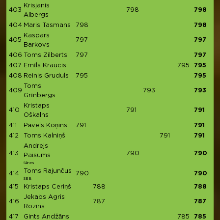
Krisjanis
403
798
798
Albergs
404
Maris Tasmans
798
798
Kaspars
405
797
797
Barkovs
406
Toms Zilberts
797
797
407
Emīls Kraucis
795
795
408
Reinis Gruduls
795
795
Toms
409
793
793
Grīnbergs
Kristaps
410
791
791
Oškalns
411
Pāvels Koņins
791
791
412
Toms Kalniņš
791
791
Andrejs
413
790
790
Paisums
Sēnes
Toms Rajunčus
414
790
790
SEB
415
Kristaps Ceriņš
788
788
Jekabs Agris
416
787
787
Rozins
417
Gints Andžāns
785
785