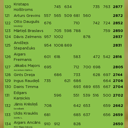
Kristaps
120
745
634
735
763
2877
Holštroms
121
Arturs Grevins
557
565
509
681
560
2872
Otto Daugulis
122
676
710
742
724
2852
SAUGUĻI
123
Mārtiņš Braslavs
705
598
788
759
2850
124
Dāvis Zelmenis
957
1002
878
2837
Andžejs
125
954
1008
869
2831
Stepančuks
Aigars
126
601
618
583
472
542
2816
Freimanis
Jēkabs Majors
127
695
712
700
698
2805
Accenture Baltics
128
Gints Dreija
686
733
628
697
2744
129
Ingus Raudiņš
735
621
686
664
2706
130
Dairis Timma
693
689
655
667
2704
Edgars
131
596
551
539
516
500
2702
Karņickis
Jānis Krēsliņš
132
708
642
653
659
2662
Swedbank
Uldis Krauklis
133
681
685
637
656
2659
DARU L
Aigars Ancāns
134
910
912
828
2650
RIX Rīgas lidosta