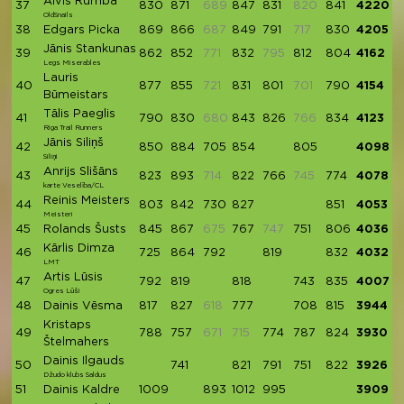
Aivis Rumba
37
830
871
689
847
831
820
841
4220
OldSnails
38
Edgars Picka
869
866
687
849
791
717
830
4205
Jānis Stankunas
39
862
852
771
832
795
812
804
4162
Legs Miserables
Lauris
40
877
855
721
831
801
701
790
4154
Būmeistars
Tālis Paeglis
41
790
830
680
843
826
766
834
4123
Riga Trail Runners
Jānis Siliņš
42
850
884
705
854
805
4098
Siliņi
Anrijs Slišāns
43
823
893
714
822
766
745
774
4078
karte Veselība/CL
Reinis Meisters
44
803
842
730
827
851
4053
Meisteri
45
Rolands Šusts
845
867
675
767
747
751
806
4036
Kārlis Dimza
46
725
864
792
819
832
4032
LMT
Artis Lūsis
47
792
819
818
743
835
4007
Ogres Lūši
48
Dainis Vēsma
817
827
618
777
708
815
3944
Kristaps
49
788
757
671
715
774
787
824
3930
Štelmahers
Dainis Ilgauds
50
741
821
791
751
822
3926
Džudo klubs Saldus
51
Dainis Kaldre
1009
893
1012
995
3909