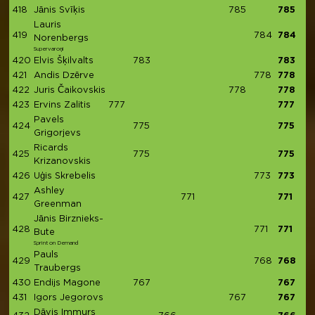
418
Jānis Svīķis
785
785
Lauris
419
784
784
Norenbergs
Supervaroņi
420
Elvis Šķilvalts
783
783
421
Andis Dzērve
778
778
422
Juris Čaikovskis
778
778
423
Ervins Zalitis
777
777
Pavels
424
775
775
Grigorjevs
Ricards
425
775
775
Krizanovskis
426
Uģis Skrebelis
773
773
Ashley
427
771
771
Greenman
Jānis Birznieks-
428
771
771
Bute
Sprint on Demand
Pauls
429
768
768
Traubergs
430
Endijs Magone
767
767
431
Igors Jegorovs
767
767
Dāvis Immurs