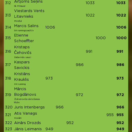
Artjoms Seņins
312
1033
1033
Sk Mitauer
Viestards Vents
313
1022
1022
Litavnieks
Printful
Marcis Salins
314
1006
1006
SK runningcoach.lv
Etienne
315
1000
1000
Schoeffter
Kristaps
316
991
991
Čehovičs
Daba mūs sauc!
Kaspars
317
986
986
Savickis
Kristiāns
318
973
973
Krauklis
KK running
Mārcis
Bogdānovs
319
972
972
Žolneroviča skriešanas
klubs
320
Juris Intenbergs
966
966
Atis Vanags
321
955
955
Kocēni
322
Ainārs Drozds
952
952
323
Jānis Leimanis
949
949