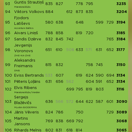
Guntis Strautiņš
93
835
827
778
795
3235
Maratona klubs
94
Viktors Volkovs
884
612
873
835
3204
Fjodors
95
580
638
648
599
729
3194
Latiševs
Accenture Baltics
96
Aivars Liniņš
788
858
819
720
3185
97
Sandis Dzērve
832
845
742
765
3184
Jevgenijs
98
651
610
508
633
571
631
652
3177
Voronovs
ZHE-KA-ZHE
Aleksandrs
99
815
832
758
745
3150
Freimanis
DNB
100
Eviss Bertrands
533
607
619
624
590
694
3134
101
Pēteris Ļoļāns
631
656
562
604
591
652
3134
Elvis Ribens
102
699
795
819
803
3116
Maratona klubs/Venden
Sergejs
103
636
566
572
644
622
587
601
3090
Blažēvičs
Myskin BIODERMA
104
Jānis Vēveris
824
786
750
729
3089
Martins
105
769
838
669
792
3068
Jansons
106
Rihards Melnis
802
831
618
814
3065