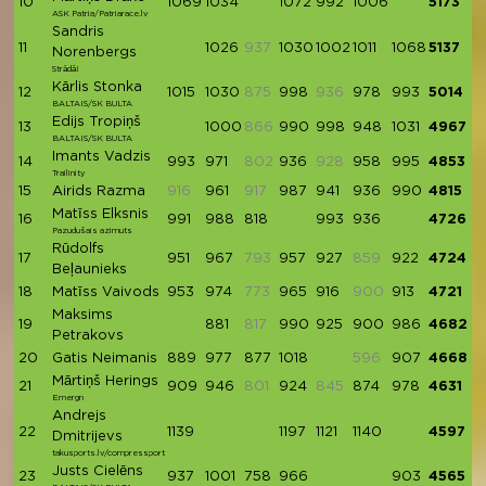
10
1069
1034
1072
992
1006
5173
ASK Patria/Patriarace.lv
Sandris
11
1026
937
1030
1002
1011
1068
5137
Norenbergs
Strādā!
Kārlis Stonka
12
1015
1030
875
998
936
978
993
5014
BALTAIS/SK BULTA
Edijs Tropiņš
13
1000
866
990
998
948
1031
4967
BALTAIS/SK BULTA
Imants Vadzis
14
993
971
802
936
928
958
995
4853
Trailinity
15
Airids Razma
916
961
917
987
941
936
990
4815
Matīss Elksnis
16
991
988
818
993
936
4726
Pazudušais azimuts
Rūdolfs
17
951
967
793
957
927
859
922
4724
Beļaunieks
18
Matīss Vaivods
953
974
773
965
916
900
913
4721
Maksims
19
881
817
990
925
900
986
4682
Petrakovs
20
Gatis Neimanis
889
977
877
1018
596
907
4668
Mārtiņš Herings
21
909
946
801
924
845
874
978
4631
Emergn
Andrejs
22
1139
1197
1121
1140
4597
Dmitrijevs
takusports.lv/compressport
Justs Cielēns
23
937
1001
758
966
903
4565