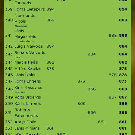
338
894
894
Tauberis
339
Toms Lietapurs
894
894
Normunds
340
889
889
Vītols
Blāča draugi
Jānis
341
888
888
Magazeinis
Schneider Electric
342
Jurģis Vaivods
884
884
Renars Vaivods
343
884
884
DNB
344
Mārcis Felšs
882
882
345
Artūrs Kadiķis
878
878
346
Jānis Īzaks
878
878
347
Toms Engeris
873
873
Kirils Kasevics
348
868
868
ASHLIFE
349
Valts Urbergs
867
867
350
Kārlis Ulmanis
866
866
Roberts
351
866
866
Farenhorsts
352
Anrijs Daile
861
861
353
Jānis Miglāns
861
861
354
Māris Dazarts
860
860