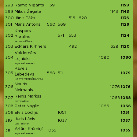
298
Raimo Vigants
1159
1159
299
Mikus Žagata
1143
1143
300
Jānis Pāža
516
620
1136
301
Māris Antons
560
569
1129
Kaspars
302
571
553
1124
Praulins
SK Zelta Ķilava
303
Edgars Kirhners
492
628
1120
Voldemārs
304
1080
1080
Lejnieks
Riga Trail Runners
Pāvels
305
568
511
1079
Ļebedevs
KARTE VESELĪBA/VCA
Nauris
306
1076
1076
Neimanis
Reinis Markss
307
1068
1068
mammadaba
308
Peter Naglic
1066
1066
309
Elvis Lodiņš
1051
1051
Juris Lācis
310
1037
1037
Lāči ieskrien
Artūrs Krūmiņš
311
1035
1035
Riga Trail Runners