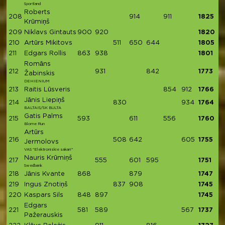
Sportland
Roberts
208
914
911
1825
Krūmiņš
209
Niklavs Gintauts
900
920
1820
210
Artūrs Mikitovs
511
650
644
1805
211
Edgars Rollis
863
938
1801
Romāns
212
931
842
1773
Žabinskis
DEHIENIUM
213
Raitis Lūsveris
854
912
1766
Jānis Liepiņš
214
830
934
1764
BALTAIS/SK BULTA
Gatis Palms
215
593
611
556
1760
Blome Run
Artūrs
216
508
642
605
1755
Jermolovs
VAS "Elektroniskie sakari"
Nauris Krūmiņš
217
555
601
595
1751
Swedbank
218
Jānis Kvante
868
879
1747
219
Ingus Znotiņš
837
908
1745
220
Kaspars Sils
848
897
1745
Edgars
221
581
589
567
1737
Pažerauskis