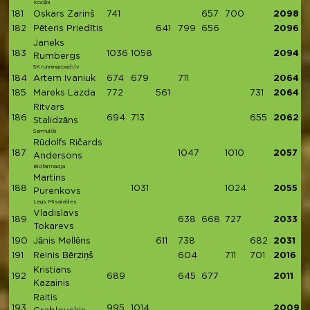
Kocēni
181
Oskars Zarinš
741
657
700
2098
182
Pēteris Priedītis
641
799
656
2096
Janeks
183
1036
1058
2094
Rumbergs
SK runningcoach.lv
184
Artem Ivaniuk
674
679
711
2064
185
Mareks Lazda
772
561
731
2064
Ritvars
186
694
713
655
2062
Stalidzāns
Sermulīši
Rūdolfs Ričards
187
1047
1010
2057
Andersons
Biofarmacija
Martins
188
1031
1024
2055
Purenkovs
Legs Misarables
Vladislavs
189
638
668
727
2033
Tokarevs
190
Jānis Mellēns
611
738
682
2031
191
Reinis Bērziņš
604
711
701
2016
Kristians
192
689
645
677
2011
Kazainis
Raitis
193
995
1014
2009