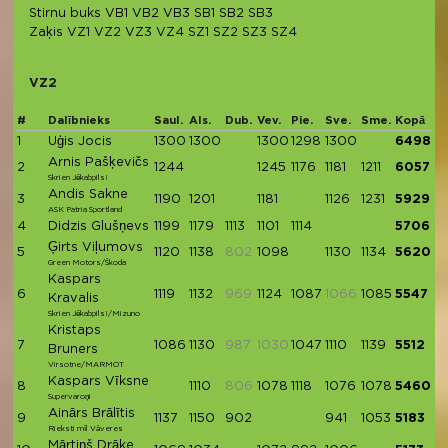
Stirnu buks
VB1
VB2
VB3
SB1
SB2
SB3
Zaķis
VZ1
VZ2
VZ3
VZ4
SZ1
SZ2
SZ3
SZ4
VZ2
#
Dalībnieks
Saul.
Als.
Dub.
Vev.
Pie.
Sve.
Sme.
Kopā
1
Uģis Jocis
1300
1300
1300
1298
1300
6498
Arnis Pašķevičs
2
1244
1245
1176
1181
1211
6057
Skrien Jēkabpils!
Andis Sakne
3
1190
1201
1181
1126
1231
5929
ASK Patria Sportland
4
Didzis Glušņevs
1199
1179
1113
1101
1114
5706
Ģirts Viļumovs
5
1120
1138
802
1098
1130
1134
5620
Green Motors/Škoda
Kaspars
6
1119
1132
969
1124
1087
1066
1085
5547
Kravalis
Skrien Jēkabpils!/Mizuno
Kristaps
7
1086
1130
987
1030
1047
1110
1139
5512
Bruners
Virsotne/MARMOT
Kaspars Vīksne
8
1110
806
1078
1118
1076
1078
5460
Supervaroņi
Ainārs Brālītis
9
1137
1150
902
941
1053
5183
Rieksti mīl Vāveres
Mārtiņš Drāke