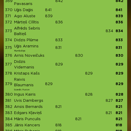
369
842
842
Pavasaris
370
Uģis Daģis
841
841
371
Ago Aluste
839
839
372
Mārtiņš Cīlītis
836
836
Alfrēds Sebris
373
834
834
Baltiņš
374
Didzis Plūme
833
833
Uģis Aramins
375
831
831
Rumkoliņa
376
Arnis Noveičuks
830
830
Didzis
377
829
829
Videmanis
378
Kristaps Kašs
829
829
Raivis
379
829
829
Blaumanis
Scandic Fusion
380
Ingus Kairis
828
828
381
Uvis Dambergs
827
827
382
Ansis Bernards
821
821
383
Edgars Kļaviņš
821
821
384
Māris Punculis
821
821
385
Jānis Kancers
818
818