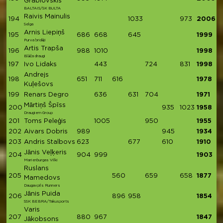
Grablovskis
BALTAIS/SK BULTA
Raivis Mainulis
194
1033
973
2006
Selga
Arnis Liepiņš
195
686
668
645
1999
Purva bridēji
Artis Trapša
196
988
1010
1998
Blāča draugi
197
Ivo Lidaks
443
724
831
1998
Andrejs
198
651
711
616
1978
Kuļešovs
199
Renars Degro
636
631
704
1971
Mārtiņš Špīss
200
935
1023
1958
Draugiem Group
201
Toms Peleģis
1005
950
1955
202
Aivars Dobris
989
945
1934
203
Andris Stalbovs
623
677
610
1910
Jānis Veļķeris
204
904
999
1903
Marienburgas Vilki
Ruslans
205
560
659
658
1877
Mamedovs
Daugavpils Runners
Jānis Puida
206
896
958
1854
SSK BEBRA/Takusports
Varis
207
880
967
1847
Jākobsons