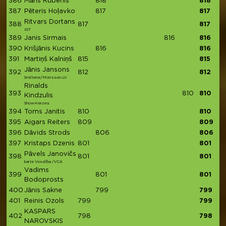
386
Māris Rubenis
818
818
387
Pēteris Hoļavko
817
817
Ritvars Dortans
388
817
817
IGT
389
Janis Sirmais
816
816
390
Krišjānis Kucins
816
816
391
Martiņš Kalniņš
815
815
Jānis Jansons
392
812
812
Smiltene/Morisson.LV
Rinalds
393
810
810
Kindzulis
ShowHeroes
394
Toms Janitis
810
810
395
Aigars Reiters
809
809
396
Dāvids Strods
806
806
397
Kristaps Dzenis
801
801
Pāvels Janovičs
398
801
801
karte Veselība /VCA
Vadims
399
801
801
Bodoprosts
400
Jānis Sakne
799
799
401
Reinis Ozols
799
799
KASPARS
402
798
798
NAROVSKIS