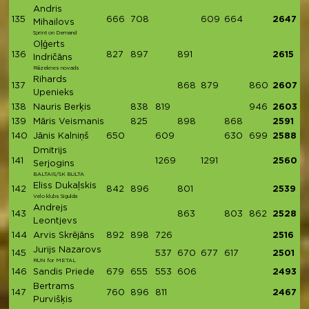
Andris
135
666
708
609
664
2647
Mihailovs
Sprint on Demand
Oļģerts
136
827
897
891
2615
Indričāns
Rēzeknes novads
Rihards
137
868
879
860
2607
Upenieks
138
Nauris Berķis
838
819
946
2603
139
Māris Veismanis
825
898
868
2591
140
Jānis Kalniņš
650
609
630
699
2588
Dmitrijs
141
1269
1291
2560
Serjogins
BALTAIS/SK BULTA
Eliss Dukaļskis
142
842
896
801
2539
Velo klubs Sigulda
Andrejs
143
863
803
862
2528
Leontjevs
144
Arvis Skrējāns
892
898
726
2516
Jurijs Nazarovs
145
537
670
677
617
2501
RUN for METAL
146
Sandis Priede
679
655
553
606
2493
Bertrams
147
760
896
811
2467
Purvišķis