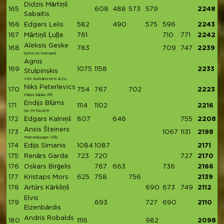
Didzis Mārtiņš
165
608
488
573
579
2248
Sabaitis
166
Edgars Lelis
582
490
575
596
2243
167
Mārtiņš Ļuļļa
761
710
771
2242
Aleksis Geske
168
783
709
747
2239
Sprint on Demand
Agnis
169
1075
1158
2233
Stulpinskis
VSK Burkānciems & Co
Niks Peterlevics
170
754
767
702
2223
Kājas Sāpēs Rīt
Endijs Blūms
171
1114
1102
2216
SK MITAUER
172
Edgars Kalniņš
807
646
755
2208
Ansis Šteiners
173
1067
1131
2198
Marienburgas Vilki
174
Edijs Simanis
1084
1087
2171
175
Renārs Garda
723
720
727
2170
176
Oskars Birģelis
767
663
736
2166
177
Kristaps Mors
625
758
756
2139
178
Artūrs Kārkliņš
690
673
749
2112
Elvis
179
693
727
690
2110
Eizenbārdis
Andris Robalds
180
1116
982
2098