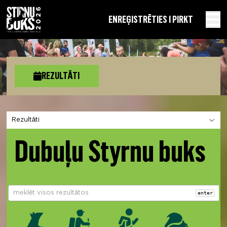
EN
REĢISTRĒTIES I PIRKT
REZULTĀTI
Izvēlies sadaļu
Dubuļu Styrnu buks
enter