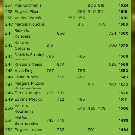
237
Atis Gūtmanis
806
818
1624
238
Edgars Elksnis
565
540
511
1616
239
Valdis Ezeriņš
757
853
1610
240
Mārtiņš Naudiņš
813
770
1583
Ričards
241
856
724
1580
Kanders
Kaspars
242
816
760
1576
Celitans
Deivids Stupiņš
243
783
785
1568
SK KATRĪNA
244
Kristiāns Veiss
874
692
1566
245
Alvis Driķis
767
783
1550
246
Jānis Runcis
756
787
1543
Marģers Muzika
247
819
703
1522
Maratona klubs/Venden
248
Ģirts Rudlaps
723
797
1520
249
Edvīns Mļečko
722
795
1517
Valters
250
543
485
478
1506
Rozmanis
Matīss
251
742
746
1488
Baranovskis
252
Edgars Levics
783
701
1484