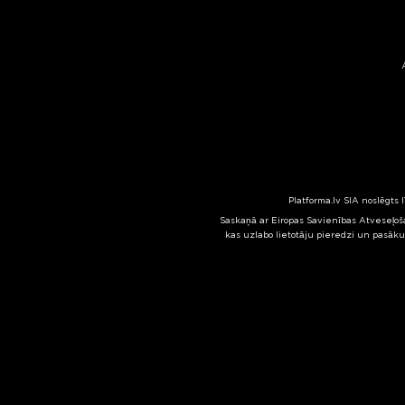
Platforma.lv SIA noslēgts 
Saskaņā ar Eiropas Savienības Atveseļoša
kas uzlabo lietotāju pieredzi un pasāku