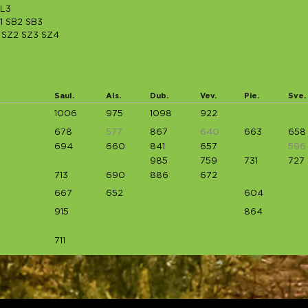
L3
1
SB2
SB3
SZ2
SZ3
SZ4
Saul.
Als.
Dub.
Vev.
Pie.
Sve.
1006
975
1098
922
678
577
867
640
663
658
694
660
841
657
596
985
759
731
727
713
690
886
672
667
652
604
915
864
711