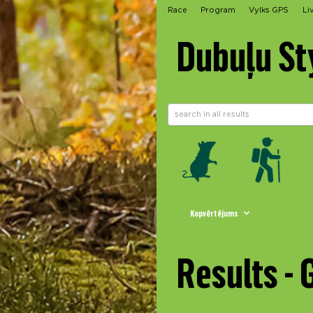
Race
Program
Vylks GPS
Li
Dubuļu St
Kopvērtējums
Results -