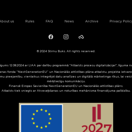
About us
Rules
FAQ
News
Archive
Privacy Polic
Facebook
Instagram
Failiem.lv
© 2024 Stirnu Buks. All rights reserved.
līgums 12.08.2024 ar LIAA par dalību programmā "Atbalsts procesu digitalizācijai", līguma 
nas fonda “NextGenerationEU” un Nacionālās attīstības plāna atbalstu, projekta ietvaros 
mu pieejamību, vienlaikus integrējot datu analīzes un digitālā mārketinga rīkus, lai veic
mērķtiecīgu komunikāciju.
Finansē Eiropas Savienība NextGenerationEU un Nacionālās attīstības plāns.
Atbalsts tiek sniegts ar Atveseļošanas un noturības mehānisma finansējuma palīdzību.