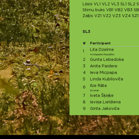
Lūsis
VL1
VL2
VL3
SL1
SL2
S
Stirnu buks
VB1
VB2
VB3
SB
Zaķis
VZ1
VZ2
VZ3
VZ4
SZ1
SL3
#
Participant
Lita Dzelme
1
Mežaparka Republika
2
Gunta Lebedoka
3
Anita Paidere
4
Ieva Micpapa
5
Linda Kubiloviča
Ilze Rāta
6
Emergn
7
Iveta Šķiņķe
8
Ieviņa Lieldiena
9
Ginta Jakoviča