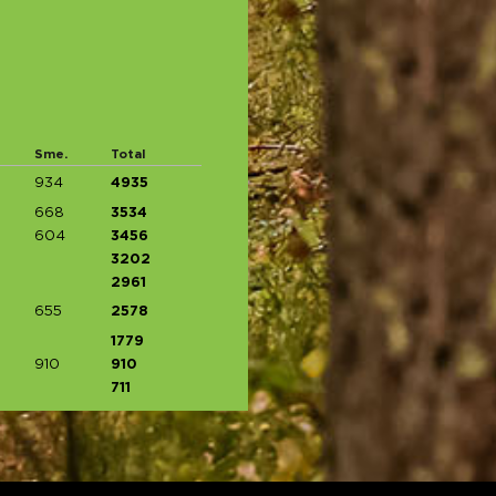
Sme.
Total
934
4935
668
3534
604
3456
3202
2961
655
2578
1779
910
910
711