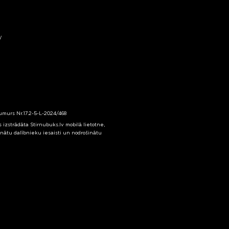
y
numurs Nr.17.2-5-L-2024/468
izstrādāta Stirnubuks.lv mobilā lietotne,
inātu dalībnieku iesaisti un nodrošinātu