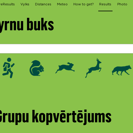
veResults
Vylks
Distances
Meteo
How to get?
Results
Photo
yrnu buks
 Grupu kopvērtējums