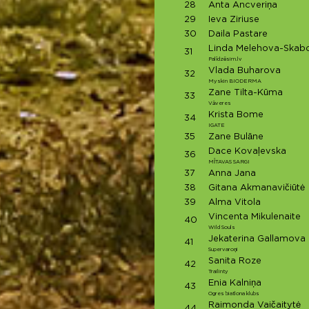
28
Anta Ancveriņa
29
Ieva Ziriuse
30
Daila Pastare
Linda Melehova-Skab
31
Palīdzēsim.lv
Vlada Buharova
32
Myskin BIODERMA
Zane Tilta-Kūma
33
Vāveres
Krista Bome
34
IGATE
35
Zane Bulāne
Dace Kovaļevska
36
MĪTAVAS SARGI
37
Anna Jana
38
Gitana Akmanavičiūtė
39
Alma Vitola
Vincenta Mikulenaite
40
Wild Souls
Jekaterina Gallamova
41
Supervaroņi
Sanita Roze
42
Trailinty
Enia Kalniņa
43
Ogres biatlona klubs
Raimonda Vaičaitytė
44