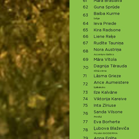
61
Māra Braslava
62
Guna Sprūde
Baiba Kurme
63
Selga
64
Ieva Priede
65
Kira Radsone
66
Liene Reķe
67
Rudīte Tauniņa
Nora Austriņa
68
Accenture Baltics
69
Māra Vītola
Dagnija Tērauda
70
Klibā stirna
71
Lāsma Grieze
Ance Aumeistere
72
Spēkakoks
73
Ilze Kalvāne
74
Viktorija Kareive
75
Inta Zīriuse
Sanda Vilsone
76
Printful
77
Eva Borherte
Ļubova Blaževiča
78
Myskin BIODERMA
79
Anna Eglite