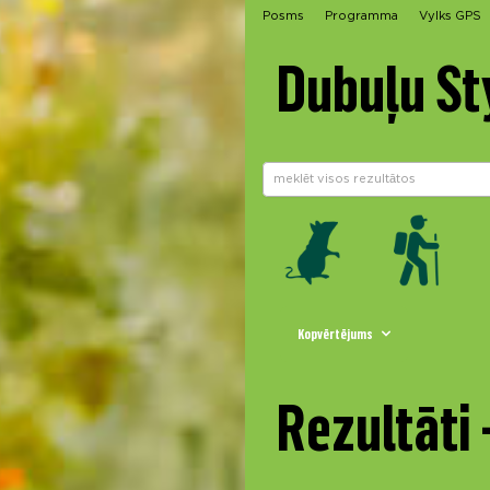
Posms
Programma
Vylks GPS
Dubuļu St
Kopvērtējums
Rezultāti