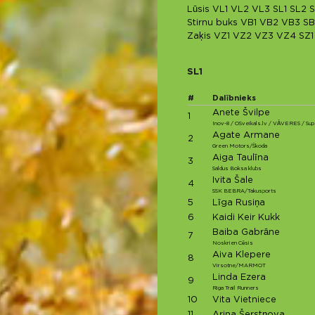
Lūsis
VL1
VL2
VL3
SL1
SL2
S
Stirnu buks
VB1
VB2
VB3
SB
Zaķis
VZ1
VZ2
VZ3
VZ4
SZ1
SL1
#
Dalībnieks
Anete Švilpe
1
Inov-8 / OSveikals.lv / VĀVERES / Sup
Agate Armane
2
Green Motors/Škoda
Aiga Taulīna
3
Saldus Boksa klubs
Ivita Šale
4
SSK BEBRA/Takusports
5
Līga Rusiņa
6
Kaidi Keir Kukk
Baiba Gabrāne
7
Noskrien Cēsis
Aiva Klepere
8
Virsotne/MARMOT
Linda Ezera
9
Riga Trail Runners
10
Vita Vietniece
11
Arina Šerstņova