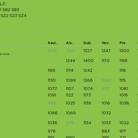
L3
1
SB2
SB3
SZ2
SZ3
SZ4
Saul.
Als.
Dub.
Vev.
Pie.
1243
1207
1327
1247
1300
ervaroņi
1244
1400
1170
1196
1165
1174
1242
1116
1130
1099
1266
1083
1115
1077
1107
1074
973
1081
1091
1122
1173
1016
988
1025
1139
1016
1038
1088
1069
1032
1036
975
1134
1033
1022
978
883
917
951
990
755
721