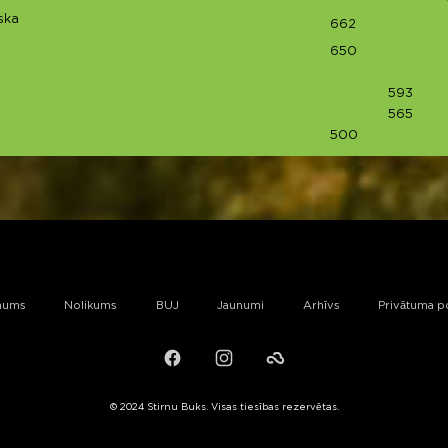
ska
662
650
593
565
500
mums
Nolikums
BUJ
Jaunumi
Arhīvs
Privātuma po
Facebook
Instagram
Failiem.lv
© 2024 Stirnu Buks. Visas tiesības rezervētas.