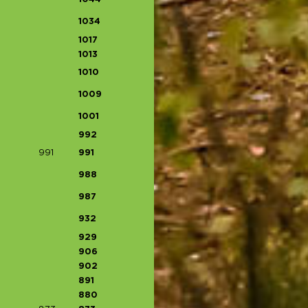
1034
1017
1013
1010
1009
1001
992
991
991
988
987
932
929
906
902
891
880