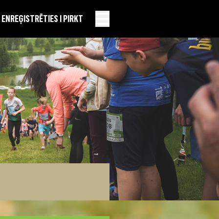
EN
REĢISTRĒTIES I PIRKT