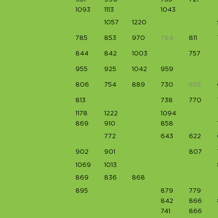
1093
1113
1043
1057
1220
785
853
970
764
811
844
842
1003
757
955
925
1042
959
806
754
889
730
655
813
738
770
1178
1222
1094
869
910
858
772
643
622
902
901
807
1069
1013
869
836
868
895
879
779
842
866
741
866