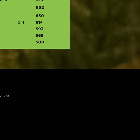
662
650
614
614
593
565
500
litika