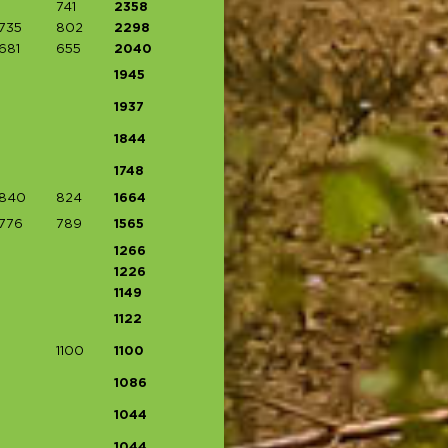
741
2358
735
802
2298
681
655
2040
1945
1937
1844
1748
840
824
1664
776
789
1565
1266
1226
1149
1122
1100
1100
1086
1044
1044