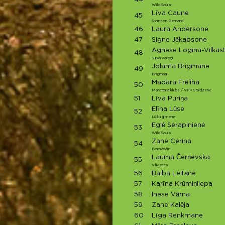
Wild Souls
Līva Caune
45
Sprint on Demand
46
Laura Andersone
47
Signe Jēkabsone
Agnese Logina-Vilkas
48
Supervaroņi
Jolanta Brigmane
49
Brigmaņi
Madara Frēliha
50
Maratona klubs / VFK Staldzene
51
Līva Puriņa
Elīna Lūse
52
Lūšu ģimene
Eglė Serapinienė
53
Wild Souls
Zane Cerina
54
Born2Win
Lauma Čerņevska
55
Vāveres
56
Baiba Leitāne
57
Karīna Krūmiņliepa
58
Inese Vārna
59
Zane Kalēja
60
Līga Renkmane