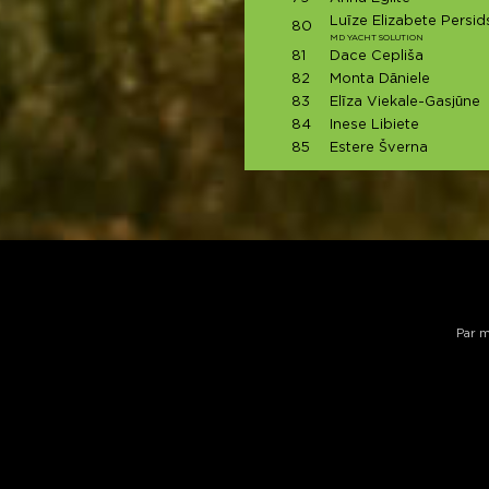
Luīze Elizabete Persid
80
MD YACHT SOLUTION
81
Dace Cepliša
82
Monta Dāniele
83
Elīza Viekale-Gasjūne
84
Inese Libiete
85
Estere Šverna
Par 