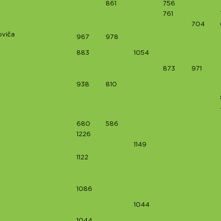
861
756
761
704
oviča
967
978
883
1054
873
971
938
810
680
586
1226
1149
1122
1086
1044
1044