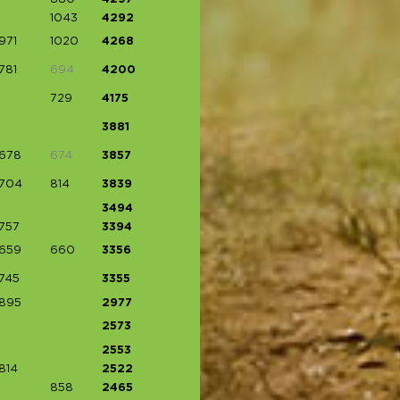
1043
4292
971
1020
4268
781
694
4200
729
4175
3881
678
674
3857
704
814
3839
3494
757
3394
659
660
3356
745
3355
895
2977
2573
2553
814
2522
858
2465