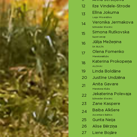
12
Ilze Vindele-Strode
Elīna Jokuma
13
Legs Miserables
Veronika Jermakova
14
Schneider Electric
Simona Rutkovska
15
Supervaroņi
Jūlija Mežeņina
16
SK BULTA
Olena Fomenko
17
Maratonaklubs
Katerina Prokopeņa
18
ALOHA!
19
Linda Boldāne
20
Justīne Undzēna
Anita Gavare
21
Maratona Klubs
Jekaterina Polevaja
22
Schneider Electric
23
Zane Kaspere
Baiba Alkšere
24
Accenture Baltics
25
Gunta Neija
26
Alise Bērziņa
27
Liene Bojāre