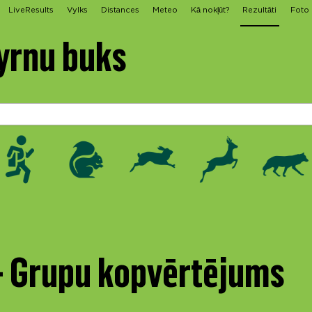
LiveResults
Vylks
Distances
Meteo
Kā nokļūt?
Rezultāti
Foto
yrnu buks
 - Grupu kopvērtējums