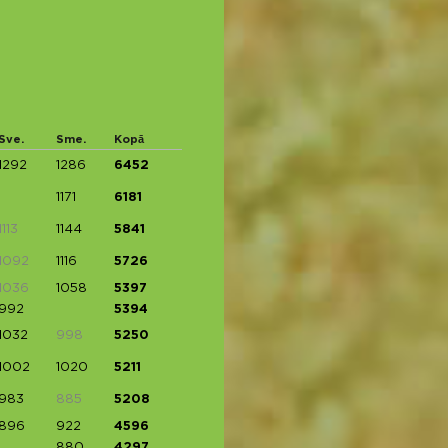
Sve.
Sme.
Kopā
1292
1286
6452
1171
6181
1113
1144
5841
1092
1116
5726
1036
1058
5397
992
5394
1032
998
5250
1002
1020
5211
983
885
5208
896
922
4596
880
4297