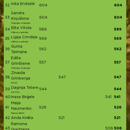
Inita Endzele
32
604
604
-
Sandra
33
604
604
Kirjuškina
Māsiņas Krāsiņas
Elita Vītola
34
589
589
Mēness aptieka
Ligija Cimdiņa
35
569
569
Mēness aptieka
Gunta
36
562
562
Teimane
Edīte
37
557
557
Grīnšteine
Māsiņas Krāsiņas
Zinaida
38
547
547
Grīnberga
RVSK
Dagnija Tetere
39
544
544
SWYCH
40
Inese Birģele
541
541
Maija
41
526
526
Naumenko
Gausā Jūdze
42
Anda Knēta
521
521
Ramona
43
506
506
Gredzena