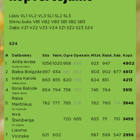
Lūsis
VL1
VL2
VL3
SL1
SL2
SL3
Stirnu buks
VB1
VB2
VB3
SB1
SB2
SB3
Zaķis
VZ1
VZ2
VZ3
VZ4
SZ1
SZ2
SZ3
SZ4
SZ4
#
Dalībnieks
Sila
Valm.
Ogre
Opekaln.
Milzk.
Raisk.
Sab.
Kopā
Anita Ieviņa
1
1056
1020
956
896
923
947
4902
Noskrien Cēsis
2
Baiba Bolgzda
997
934
861
863
903
902
877
4613
Iveta Karole
3
863
855
820
786
824
851
4213
Valkas Siena
Ilona Balode
4
854
794
758
739
745
764
3915
Žiglais Ronis
Raisa
5
782
777
765
728
762
760
714
3846
Marčinkus
SK Ozolnieki
Ieva
6
720
665
653
711
710
3459
Šteinberga
SK Katrīna
Liesma
7
621
602
587
599
547
2956
Vicinska