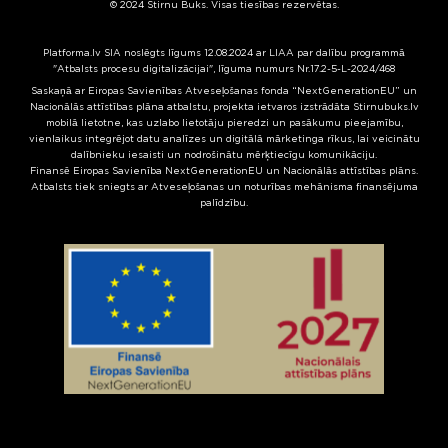
© 2024 Stirnu Buks. Visas tiesības rezervētas.
Platforma.lv SIA noslēgts līgums 12.08.2024 ar LIAA par dalību programmā
"Atbalsts procesu digitalizācijai", līguma numurs Nr.17.2-5-L-2024/468
Saskaņā ar Eiropas Savienības Atveseļošanas fonda “NextGenerationEU” un
Nacionālās attīstības plāna atbalstu, projekta ietvaros izstrādāta Stirnubuks.lv
mobilā lietotne, kas uzlabo lietotāju pieredzi un pasākumu pieejamību,
vienlaikus integrējot datu analīzes un digitālā mārketinga rīkus, lai veicinātu
dalībnieku iesaisti un nodrošinātu mērķtiecīgu komunikāciju.
Finansē Eiropas Savienība NextGenerationEU un Nacionālās attīstības plāns.
Atbalsts tiek sniegts ar Atveseļošanas un noturības mehānisma finansējuma
palīdzību.