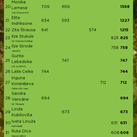
Monika
20
709
659
1368
Lemese
LSC/tripower.lv
Elita
21
634
593
1227
Indriksone
22
Zita Štrausa
641
574
1215
Ilze Stukule
23
825
825
SK Katrína/Kuldìga
Ilze Strode
24
758
758
Jaunpils
Gunta
25
747
747
Lebedoka
OK KURMIS
26
Laila Ceika
744
744
Inguna
27
712
712
Korņnējeva
Daba mūs sauc
Sandra
28
694
694
Vancāne
SK Tērauds
Linda
29
673
673
Kubiloviča
Iveta Linuža
30
631
631
individuāli
Ruta Dīce
31
608
608
Gausā Jūdze