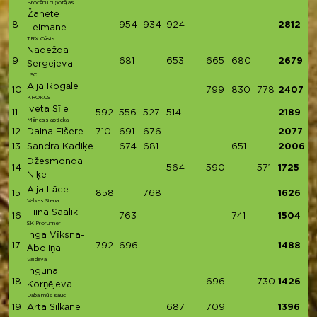
Brocēnu cilpotājas
Žanete
8
954
934
924
2812
Leimane
TRX Cēsis
Nadežda
9
681
653
665
680
2679
Sergejeva
LSC
Aija Rogāle
10
799
830
778
2407
KROKUS
Iveta Sīle
11
592
556
527
514
2189
Mēness aptieka
12
Daina Fišere
710
691
676
2077
13
Sandra Kadiķe
674
681
651
2006
Džesmonda
14
564
590
571
1725
Niķe
Aija Lāce
15
858
768
1626
Valkas Siena
Tiina Säälik
16
763
741
1504
SK Prorunner
Inga Vīksna-
17
792
696
1488
Āboliņa
Vaidava
Inguna
18
696
730
1426
Korņējeva
Daba mūs sauc
19
Arta Silkāne
687
709
1396