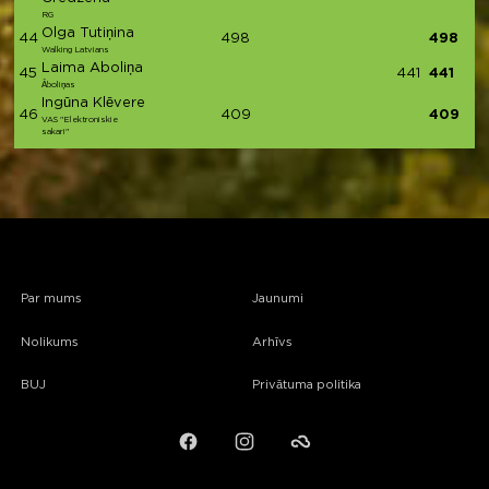
RG
Olga Tutiņina
44
498
498
Walking Latvians
Laima Aboliņa
45
441
441
Āboliņas
Ingūna Klēvere
46
409
409
VAS "Elektroniskie
sakari"
Par mums
Jaunumi
Nolikums
Arhīvs
BUJ
Privātuma politika
Facebook
Instagram
Failiem.lv