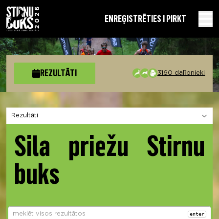
EN
REĢISTRĒTIES I PIRKT
REZULTĀTI
3160 dalībnieki
Izvēlies sadaļu
Sila priežu Stirnu
buks
enter