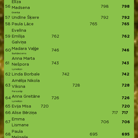
Elīza
56
798
798
Madsena
Grantiņi
57
Undīne Šķiere
792
792
58
Paula Lāce
765
765
Evelīna
59
Emīlija
762
762
Galviņa
Madara Vaļģe
60
746
746
Burkānciems
Anna Marta
61
743
743
Nešpora
Lynxdojo
62
Linda Borbale
742
742
Amēlija Nikola
63
728
728
Vīksna
Personīgi
Anna Greitāne
64
726
726
Lynxdojo
65
Evija Misa
720
720
66
Alise Bērziņa
717
717
Emma
67
706
706
Lismane
Paula
68
695
695
Melgaile