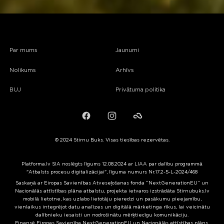
Par mums
Jaunumi
Nolikums
Arhīvs
BUJ
Privātuma politika
Facebook
Instagram
Failiem.lv
© 2024 Stirnu Buks. Visas tiesības rezervētas.
Platforma.lv SIA noslēgts līgums 12.08.2024 ar LIAA par dalību programmā
"Atbalsts procesu digitalizācijai", līguma numurs Nr.17.2-5-L-2024/468
Saskaņā ar Eiropas Savienības Atveseļošanas fonda “NextGenerationEU” un
Nacionālās attīstības plāna atbalstu, projekta ietvaros izstrādāta Stirnubuks.lv
mobilā lietotne, kas uzlabo lietotāju pieredzi un pasākumu pieejamību,
vienlaikus integrējot datu analīzes un digitālā mārketinga rīkus, lai veicinātu
dalībnieku iesaisti un nodrošinātu mērķtiecīgu komunikāciju.
Finansē Eiropas Savienība NextGenerationEU un Nacionālās attīstības plāns.