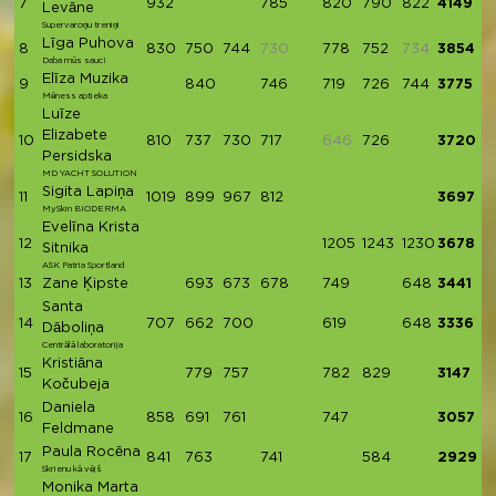
7
932
785
820
790
822
4149
Levāne
Supervaroņu treniņi
Līga Puhova
8
830
750
744
730
778
752
734
3854
Daba mūs sauc!
Elīza Muzika
9
840
746
719
726
744
3775
Mēness aptieka
Luīze
Elizabete
10
810
737
730
717
646
726
3720
Persidska
MD YACHT SOLUTION
Sigita Lapiņa
11
1019
899
967
812
3697
MySkin BIODERMA
Evelīna Krista
12
1205
1243
1230
3678
Sitnika
ASK Patria Sportland
13
Zane Ķipste
693
673
678
749
648
3441
Santa
14
707
662
700
619
648
3336
Dāboliņa
Centrālā laboratorija
Kristiāna
15
779
757
782
829
3147
Kočubeja
Daniela
16
858
691
761
747
3057
Feldmane
Paula Rocēna
17
841
763
741
584
2929
Skrienu kā vējš
Monika Marta