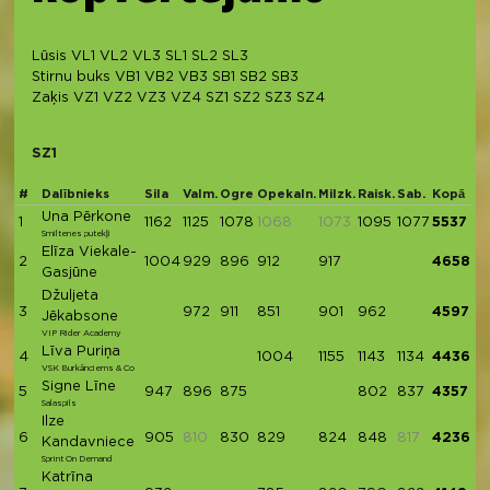
Lūsis
VL1
VL2
VL3
SL1
SL2
SL3
Stirnu buks
VB1
VB2
VB3
SB1
SB2
SB3
Zaķis
VZ1
VZ2
VZ3
VZ4
SZ1
SZ2
SZ3
SZ4
SZ1
#
Dalībnieks
Sila
Valm.
Ogre
Opekaln.
Milzk.
Raisk.
Sab.
Kopā
Una Pērkone
1
1162
1125
1078
1068
1073
1095
1077
5537
Smiltenes putekļi
Elīza Viekale-
2
1004
929
896
912
917
4658
Gasjūne
Džuljeta
3
972
911
851
901
962
4597
Jēkabsone
VIP Rider Academy
Līva Puriņa
4
1004
1155
1143
1134
4436
VSK Burkānciems & Co
Signe Līne
5
947
896
875
802
837
4357
Salaspils
Ilze
6
905
810
830
829
824
848
817
4236
Kandavniece
Sprint On Demand
Katrīna