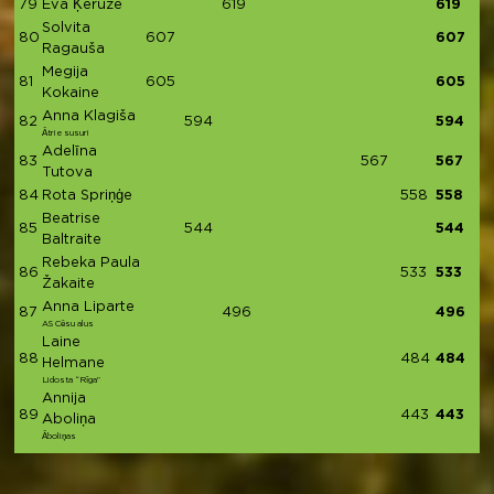
79
Eva Ķeruže
619
619
Solvita
80
607
607
Ragauša
Megija
81
605
605
Kokaine
Anna Klagiša
82
594
594
Ātrie susuri
Adelīna
83
567
567
Tutova
84
Rota Spriņģe
558
558
Beatrise
85
544
544
Baltraite
Rebeka Paula
86
533
533
Žakaite
Anna Liparte
87
496
496
AS Cēsu alus
Laine
88
484
484
Helmane
Lidosta “Rīga”
Annija
89
443
443
Aboliņa
Āboliņas