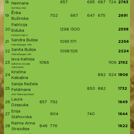
18
657
695
687
724
2763
Neimane
GymBus.Club
Ērika
19
702
667
647
675
2691
Bužinska
Patrīcija
20
1298
1300
2598
Eiduka
mySport Ogre 1
Sandra Buliņa
21
1095
1171
2266
Marienburgas Vilki
Sanita Buliņa
22
1098
1126
2224
Marienburgas vilki
Ieva Kalniņa
23
1086
1106
2192
Gulbenes novada
vidusskola
Kristīne
24
882
924
1806
Kabaļina
Sanija Reičela
25
850
882
1732
Feldmane
ASK Patria Sportland
Laura
26
857
792
1649
Dzepuka
Enija
27
904
740
1644
Stahovska
Raima Anna
28
846
776
1622
Strazdiņa