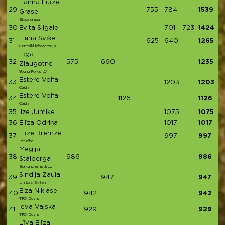
Hanna Luīze
29
755
784
1539
Grase
Blāča draugi
30
Evita Silgale
701
723
1424
Liāna Svīķe
31
625
640
1265
Centrālā laboratorija
Līga
32
575
660
1235
Zlaugotne
Young Folks LV
Estere Volfa
33
1203
1203
Cēsis
Estere Volfa
34
1126
1126
Cēsis
35
Ilze Jumiķe
1075
1075
36
Elīza Odriņa
1017
1017
Elīze Bremze
37
997
997
Izturība
Megija
38
986
986
Stalberga
Burkānciems & co
Sindija Zaula
39
947
947
Limbaži Skrien
Elza Niklase
40
942
942
TRX Cēsis
Ieva Vaļska
41
929
929
TRX Cēsis
Līva Elīza