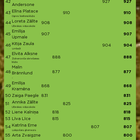
42
927
927
Andersone
Elīna Platace
43
910
910
Ogres biatlona klubs
Loreta Zālīte
44
908
908
Ulbrokas vidusskola
Emīlija
45
907
907
Upmale
Kitija Zaula
46
904
904
Limbaži
Elvita Alksne
47
888
888
Žolneroviča skriešanas
klubs
Malin
48
877
877
Brännlund
-
Emīlija
49
868
868
Kramēna
50
Zaiga Paegle
831
831
Annika Zālīte
51
825
825
Ulbrokas vidusskola
52
Liene Kalniņa
818
818
53
Līva Līce
815
815
Katrīna Erne
54
807
807
Lidojošais gliemezis
55
Arta Zvaigzne
800
800