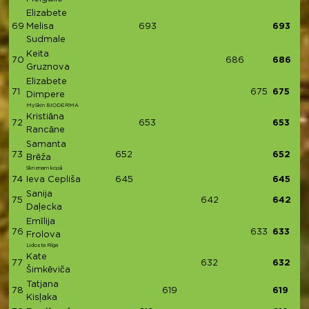
Elizabete
69
Melisa
693
693
Sudmale
Keita
70
686
686
Gruznova
Elizabete
71
675
675
Dimpere
MySkin BIODERMA
Kristiāna
72
653
653
Rancāne
Samanta
73
652
652
Brēža
Skrienam kopā
74
Ieva Cepliša
645
645
Sanija
75
642
642
Daļecka
Emīlija
76
633
633
Frolova
Lidosta Rīga
Kate
77
632
632
Šimkēviča
Tatjana
78
619
619
Kisļaka