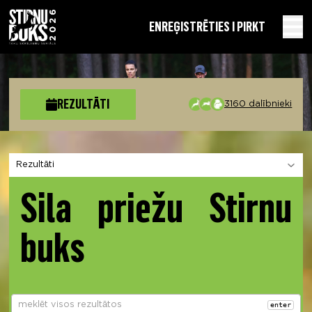
EN
REĢISTRĒTIES I PIRKT
REZULTĀTI
3160 dalībnieki
Izvēlies sadaļu
Sila priežu Stirnu
buks
enter