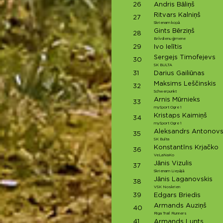
26
Andris Bāliņš
Ritvars Kalniņš
27
Skrienam kopā
Gints Bērziņš
28
Brīvdienu ģimene
29
Ivo Ielītis
Sergejs Timofejevs
30
SK BULTA
31
Darius Gailiūnas
Maksims Leščinskis
32
Schwerpunkt
Arnis Mūrnieks
33
mySport Ogre 1
Kristaps Kaimiņš
34
mySport Ogre 1
Aleksandrs Antonov
35
SK Bulta
Konstantīns Krjačko
36
VeLaNaKo
Jānis Vizulis
37
Skrienam Liepājā
Jānis Laganovskis
38
VSK Noskrien
39
Edgars Briedis
Armands Auziņš
40
Riga Trail Runners
41
Armands Lunts