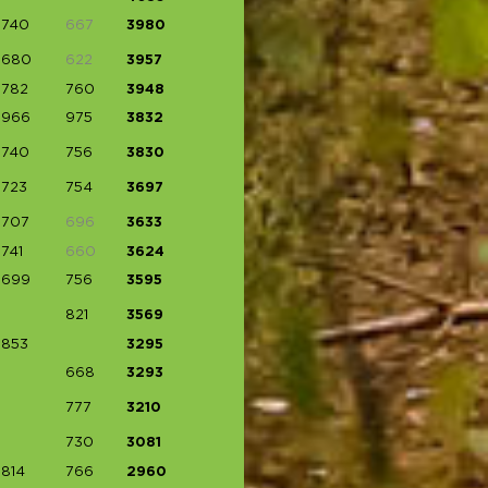
740
667
3980
680
622
3957
782
760
3948
966
975
3832
740
756
3830
723
754
3697
707
696
3633
741
660
3624
699
756
3595
821
3569
853
3295
668
3293
777
3210
730
3081
814
766
2960