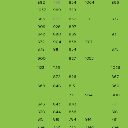
882
798
854
1064
896
1037
969
729
866
827
857
1101
832
909
928
897
842
880
889
931
872
904
838
1017
872
911
854
875
900
827
1055
1123
1155
1026
s
872
826
867
868
848
813
860
771
954
800
843
843
843
791
830
844
836
818
815
818
784
914
781
734
752
773
1046
754