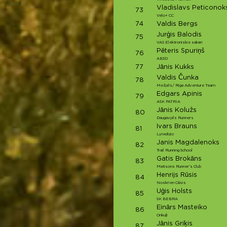
Vladislavs Peticonok
73
Velo+ CC
74
Valdis Bergs
Jurģis Balodis
75
VAS Elektroniskie sakari
Pēteris Spuriņš
76
AB3D
77
Jānis Kukks
Valdis Čunka
78
Mežpils/ Riga Adventure Team
Edgars Apinis
79
ASK PATRIA
Jānis Kolužs
80
Daugavpils Runners
Ivars Brauns
81
Lynxdojo
Janis Magdalenoks
82
Trail Running School
Gatis Brokāns
83
Matisons Runner's Club
Henrijs Rūsis
84
Noskrien Cēsis
Uģis Holsts
85
SK BEBRA
Einārs Masteiko
86
Onkuļi
Jānis Griķis
87