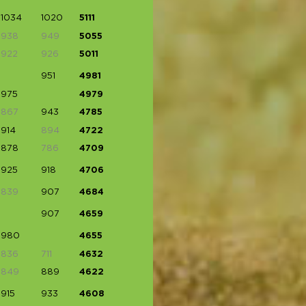
1034
1020
5111
938
949
5055
922
926
5011
951
4981
975
4979
867
943
4785
914
894
4722
878
786
4709
925
918
4706
839
907
4684
907
4659
980
4655
836
711
4632
849
889
4622
915
933
4608