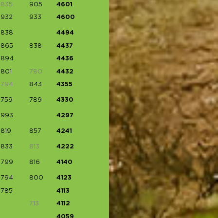
835
905
4601
932
933
4600
838
4494
865
838
4437
894
4436
801
780
4432
794
843
4355
759
789
4330
993
4297
819
857
4241
833
813
4222
799
816
4140
794
800
4123
785
4113
713
4112
4059