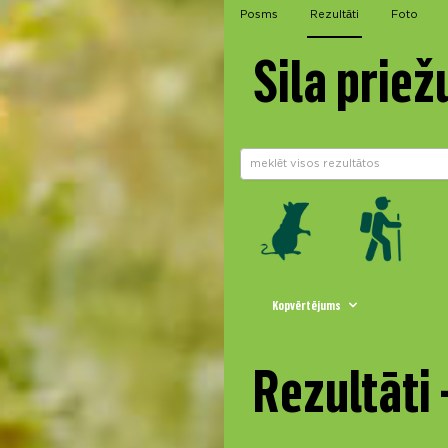
Posms
Rezultāti
Foto
Sila priež
Kopvērtējums
Rezultāti