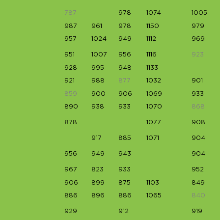
787
978
1074
1005
987
961
978
1150
979
957
1024
949
1112
969
951
1007
956
1116
923
928
995
948
1133
921
988
877
1032
901
859
900
906
1069
933
890
938
933
1070
868
878
1077
908
917
885
1071
904
956
949
943
904
967
823
933
952
906
899
875
1103
849
886
896
886
1065
840
929
912
919