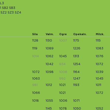
L3
1
SB2
SB3
SZ2
SZ3
SZ4
Sila
Valm.
Ogre
Opekaln.
Milzk.
1128
1130
1007
1175
1115
1119
1089
1226
1083
1014
1062
1045
1313
1076
1042
934
1254
1072
1072
1098
1008
1164
1039
1063
992
1247
1045
981
1012
1021
1193
1011
1066
1021
1072
1018
1055
1006
1071
1145
1078
1050
1052