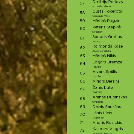
Dmitrijs Perlovs
57
Schneider Electric
Gusts Fokerots
58
Vientuļais Vilks
59
Mārtiņš Ragainis
Pēteris Stepiņš
60
Swedbank
Sandris Greilihs
61
Emergn
Raimonds Kaže
62
Auces aeroklubs
63
Mārtiņš Niķis
Edgars Bremze
64
Izturība
Aivars Spūlis
65
Izturība
66
Aigars Bērziņš
Žanis Lulle
67
BALTAIS
Arūnas Dubinskas
68
UmBongo
69
Dainis Saukāns
Jānis Līcis
70
Divplākšņi
71
Andris Rosickis
Kaspars Vingris
72
Virsotne/Marmot