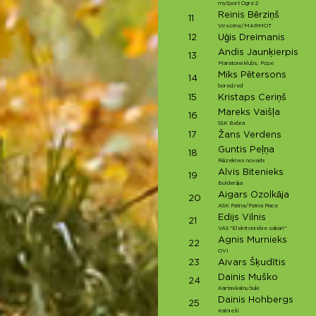
mySport Ogre 2
Reinis Bērziņš
11
Virsotne/MARMOT
12
Uģis Dreimanis
Andis Jaunķierpis
13
Maratona klubs, Pope
Miks Pētersons
14
bored.red
15
Kristaps Ceriņš
Mareks Vaišļa
16
SSK Bebra
17
Žans Verdens
Guntis Peļņa
18
Rēzeknes novads
Alvis Bitenieks
19
Bolderāja
Aigars Ozolkāja
20
ASK Patria/Patria Race
Edijs Vilnis
21
VAS "Elektroniskie sakari"
Agnis Murnieks
22
OVI
23
Aivars Šķudītis
Dainis Muško
24
Kartavkalnu buki
Dainis Hohbergs
25
Kalnieši