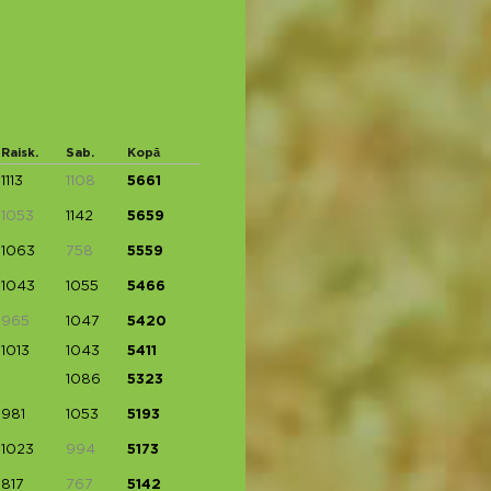
Raisk.
Sab.
Kopā
1113
1108
5661
1053
1142
5659
1063
758
5559
1043
1055
5466
965
1047
5420
1013
1043
5411
1086
5323
981
1053
5193
1023
994
5173
817
767
5142