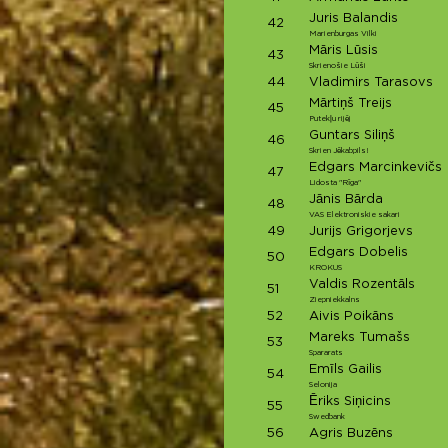
Juris Balandis
42
Marienburgas Vilki
Māris Lūsis
43
Skrienošie Lūši
44
Vladimirs Tarasovs
Mārtiņš Treijs
45
Putekļu rijēj
Guntars Siliņš
46
Skrien Jēkabpils!
Edgars Marcinkevičs
47
Lidosta "Rīga"
Jānis Bārda
48
VAS Elektroniskie sakari
49
Jurijs Grigorjevs
Edgars Dobelis
50
KROKUS
Valdis Rozentāls
51
Ziepniekkalns
52
Aivis Poikāns
Mareks Tumašs
53
Spararats
Emīls Gailis
54
Selonija
Ēriks Siņicins
55
Swedbank
56
Agris Buzēns