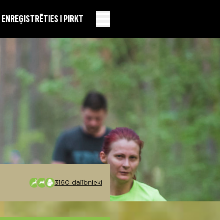
EN
REĢISTRĒTIES I PIRKT
3160 dalībnieki