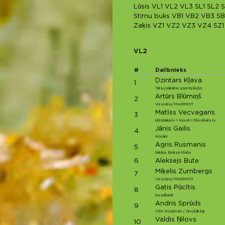
Lūsis
VL1
VL2
VL3
SL1
SL2
S
Stirnu buks
VB1
VB2
VB3
SB
Zaķis
VZ1
VZ2
VZ3
VZ4
SZ1
VL2
#
Dalībnieks
Dzintars Kļava
1
Talsu pakalnu sporta klubs
Artūrs Blūmiņš
2
Virsotne/MARMOT
Matīss Vecvagaris
3
ultrataka.lv I Inov8 I OSveikals.lv
Jānis Gailis
4
Kocēni
Agris Rusmanis
5
Saldus Boksa Klubs
6
Aleksejs Bute
Miķelis Zumbergs
7
Virsotne/MARMOT
Gatis Pūcītis
8
Swedbank
Andris Sprūds
9
VSK Noskrien / Divplākšņi
Valdis Ņilovs
10