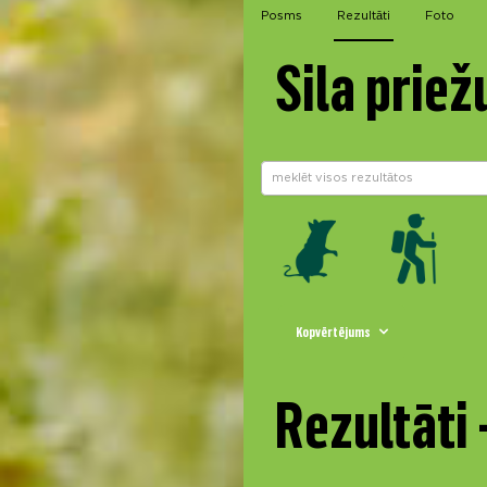
Posms
Rezultāti
Foto
Sila priež
Kopvērtējums
Rezultāti