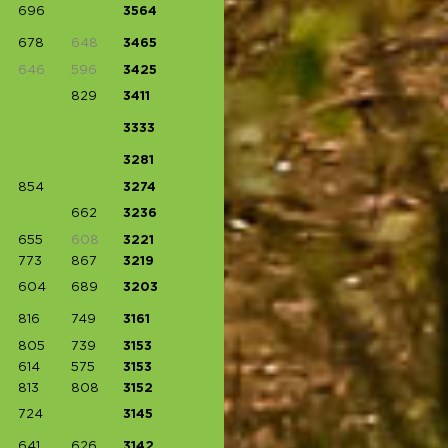
696
3564
678
648
3465
646
596
3425
829
3411
3333
3281
854
3274
662
3236
655
608
3221
773
867
3219
604
689
3203
816
749
3161
805
739
3153
614
575
3153
813
808
3152
724
3145
641
626
3142