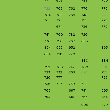
771
695
783
799
722
762
762
776
776
764
765
769
746
712
705
798
751
725
674
736
779
741
760
782
720
736
750
767
688
894
965
952
865
654
728
770
s
880
884
752
760
747
700
600
723
732
763
692
715
720
777
729
736
727
739
722
765
697
741
695
754
616
763
754
905
879