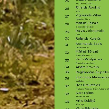
25
Ballu Motors/SSO
Rihards Āboliņš
26
Agra
Zigmunds Vītiņš
27
Noskrien Cēsis
Mārtiņš Salnājs
28
Elektroniskie sakari
Raivis Zelenkevičs
29
LMT
30
Rolands Kursišs
Normunds Zauls
31
Limbaži skrien
Mārtiņš Bērziņš
32
Riga Trail Runners
Kārlis Kostjukovs
33
Riga Adventure Team
34
Ainārs Kravalis
35
Regimantas Šnipaitis
Laimonas Matuseviči
36
Vėžliukas
Uvis Braunfelds
37
Matisons Runners Club / Autobrava
Ivars Eglītis
38
Kocēnu novads 1
Artis Kubliņš
39
KUBLIŅI
Kārlis Ertmanis