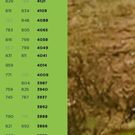
829
784
4121
815
834
4108
752
848
4088
783
805
4065
816
799
4058
657
799
4049
831
811
4041
959
4014
771
733
4009
804
3987
759
825
3940
745
787
3937
3892
790
714
3888
821
692
3866