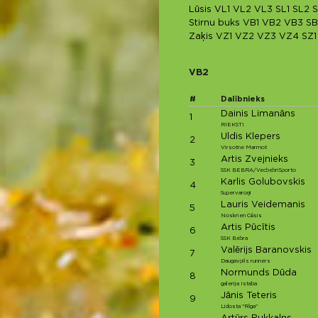
Lūsis
VL1
VL2
VL3
SL1
SL2
S
Stirnu buks
VB1
VB2
VB3
SB
Zaķis
VZ1
VZ2
VZ3
VZ4
SZ1
VB2
#
Dalībnieks
Dainis Limanāns
1
RIEKSTI
Uldis Klepers
2
Virsotne Marmot
Artis Zvejnieks
3
SSK BEBRA/VecbebriSporto
Karlis Golubovskis
4
Supervaroņi
Lauris Veidemanis
5
Noskrien Cēsis
Artis Pūcītis
6
SSK Bebra
Valērijs Baranovskis
7
Daugavpils runners
Normunds Dūda
8
galerija Istaba
Jānis Teteris
9
Lidosta "Rīga"