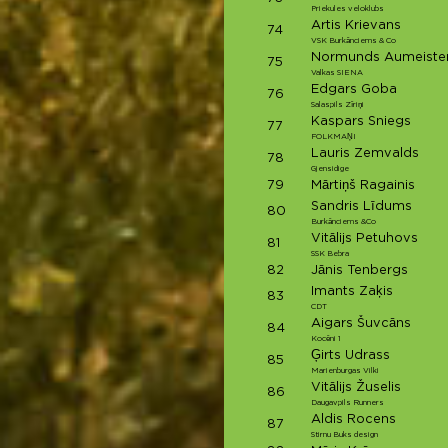
Priekules veloklubs
Artis Krievans
74
VSK Burkānciems & Co
Normunds Aumeiste
75
Valkas SIENA
Edgars Goba
76
Salaspils Zīriņi
Kaspars Sniegs
77
FOLKMAŅI
Lauris Zemvalds
78
Gjensidige
79
Mārtiņš Ragainis
Sandris Līdums
80
Burkānciems &Co
Vitālijs Petuhovs
81
SSK Bebra
82
Jānis Tenbergs
Imants Zaķis
83
CDT
Aigars Šuvcāns
84
Kocēni 1
Ģirts Udrass
85
Marienburgas Vilki
Vitālijs Žuselis
86
Daugavpils Runners
Aldis Rocens
87
Stirnu Buks design