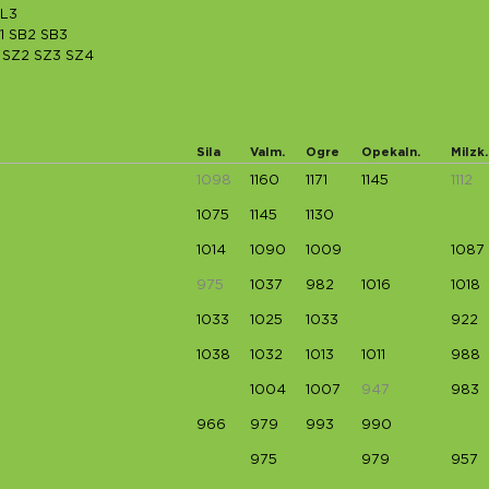
L3
1
SB2
SB3
SZ2
SZ3
SZ4
Sila
Valm.
Ogre
Opekaln.
Milzk.
1098
1160
1171
1145
1112
1075
1145
1130
1014
1090
1009
1087
975
1037
982
1016
1018
1033
1025
1033
922
1038
1032
1013
1011
988
1004
1007
947
983
966
979
993
990
975
979
957