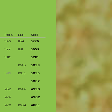
Raisk.
Sab.
Kopā
1146
1154
5776
1122
1181
5653
1081
5281
1046
5099
899
1083
5096
5082
952
1044
4990
974
4902
970
1004
4885