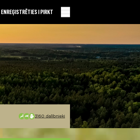
EN
REĢISTRĒTIES I PIRKT
3160 dalībnieki