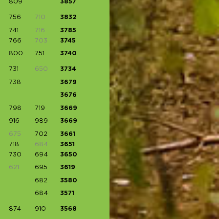
809
3857
756
710
3832
741
716
3785
766
703
3745
800
751
3740
731
650
3734
738
3679
3676
798
719
3669
916
989
3669
675
702
3661
718
684
3651
730
694
3650
621
695
3619
682
3580
684
3571
874
910
3568