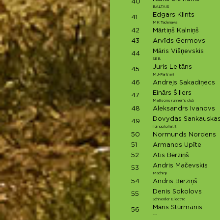
40
BALTAIS
Edgars Klints
41
MK Tadenava
42
Mārtiņš Kalniņš
43
Arvīds Germovs
Māris Višņevskis
44
SEB
Juris Leitāns
45
MJ-Partneri
46
Andrejs Sakadiņecs
Einārs Šillers
47
Matisons runner's club
48
Aleksandrs Ivanovs
Dovydas Sankauska
49
ilginuotoliai.lt
50
Normunds Nordens
51
Armands Upīte
52
Atis Bērziņš
Andris Mačevskis
53
Machinji
54
Andris Bērziņš
Denis Sokolovs
55
Schneider Electric
Māris Stūrmanis
56
---