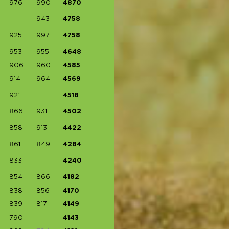
976
990
4870
943
4758
925
997
4758
953
955
4648
906
960
4585
914
964
4569
921
4518
866
931
4502
858
913
4422
861
849
4284
833
4240
854
866
4182
838
856
4170
839
817
4149
790
4143