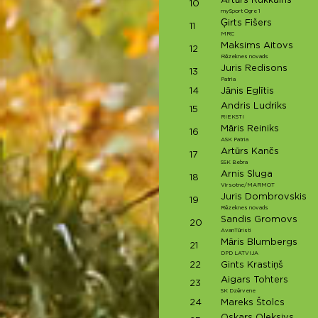
Artūrs Rukkalns
10
mySport Ogre 1
Ģirts Fišers
11
MRC
Maksims Aitovs
12
Rēzeknes novads
Juris Redisons
13
Patria
14
Jānis Eglītis
Andris Ludriks
15
RIEKSTI
Māris Reiniks
16
ASK Patria
Artūrs Kančs
17
SSK Bebra
Arnis Sluga
18
Virsotne/MARMOT
Juris Dombrovskis
19
Rēzeknes novads
Sandis Gromovs
20
AvanTūristi
Māris Blumbergs
21
DPD LATVIJA
22
Gints Krastiņš
Aigars Tohters
23
SK Dzērvene
24
Mareks Štolcs
Oskars Oleksivs