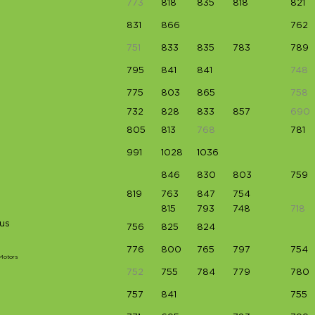
773
818
835
818
821
831
866
762
751
833
835
783
789
795
841
841
748
775
803
865
758
732
828
833
857
690
805
813
768
781
991
1028
1036
846
830
803
759
819
763
847
754
815
793
748
718
us
756
825
824
776
800
765
797
754
 Motors
752
755
784
779
780
757
841
755