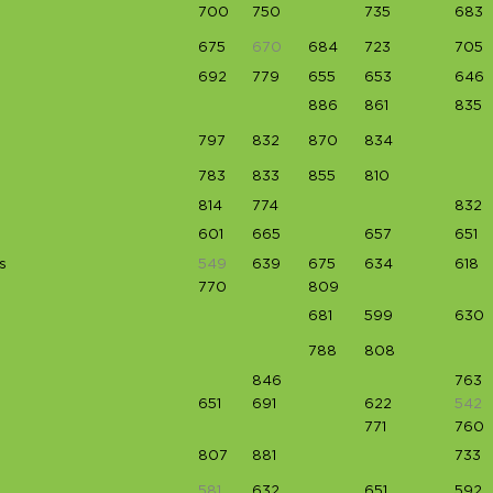
700
750
735
683
675
670
684
723
705
692
779
655
653
646
886
861
835
797
832
870
834
783
833
855
810
814
774
832
601
665
657
651
s
549
639
675
634
618
770
809
681
599
630
788
808
846
763
651
691
622
542
771
760
807
881
733
581
632
651
592