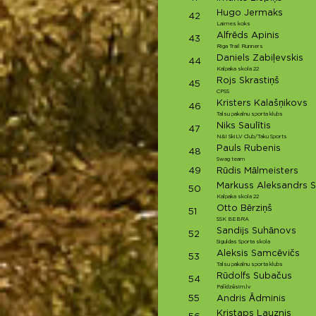
Hugo Jermaks
42
Laimes koks
Alfrēds Apinis
43
Riga Trail Runners
Daniels Zabiļevskis
44
Kalpaka skola 22
Rojs Skrastiņš
45
CPSS
Kristers Kalašņikovs
46
Talsu pakalnu sporta klubs
Niks Saulītis
47
N&I SkiLV Club/Taku Sports
Pauls Rubenis
48
Swag team
49
Rūdis Mālmeisters
Markuss Aleksandrs S
50
Kalpaka skola 22
Otto Bērziņš
51
SSK BEBRA
Sandijs Suhānovs
52
Siguldas Sporta skola
Aleksis Samcēvičs
53
Talsu pakalnu sporta klubs
Rūdolfs Subačus
54
Palīdzēsim.lv
55
Andris Ādminis
Kristaps Lauznis