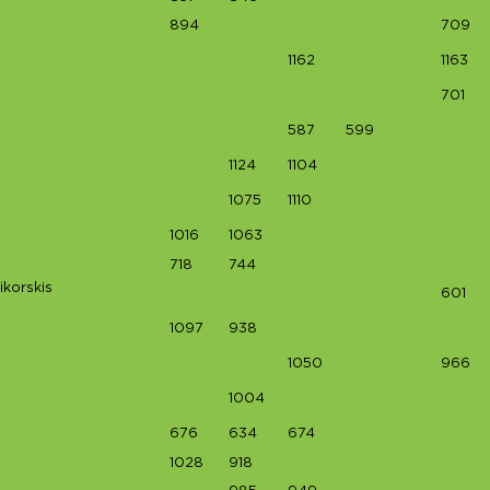
894
709
1162
1163
701
587
599
1124
1104
1075
1110
1016
1063
718
744
ikorskis
601
1097
938
1050
966
1004
676
634
674
1028
918