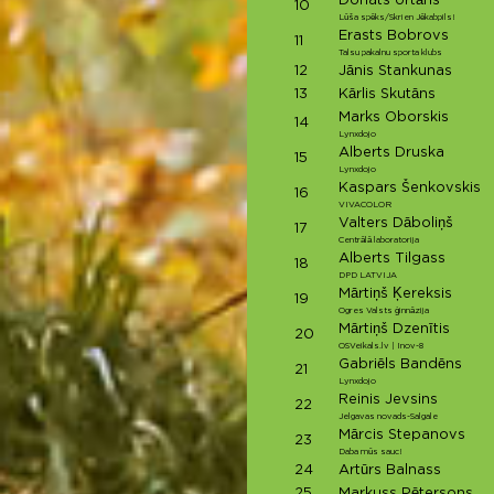
Donats Urtāns
10
Lūša spēks/Skrien Jēkabpils!
Erasts Bobrovs
11
Talsu pakalnu sporta klubs
12
Jānis Stankunas
13
Kārlis Skutāns
Marks Oborskis
14
Lynxdojo
Alberts Druska
15
Lynxdojo
Kaspars Šenkovskis
16
VIVACOLOR
Valters Dāboliņš
17
Centrālā laboratorija
Alberts Tilgass
18
DPD LATVIJA
Mārtiņš Ķereksis
19
Ogres Valsts ģinnāzija
Mārtiņš Dzenītis
20
OSVeikals.lv | Inov-8
Gabriēls Bandēns
21
Lynxdojo
Reinis Jevsins
22
Jelgavas novads-Salgale
Mārcis Stepanovs
23
Daba mūs sauc!
24
Artūrs Balnass
25
Markuss Pētersons