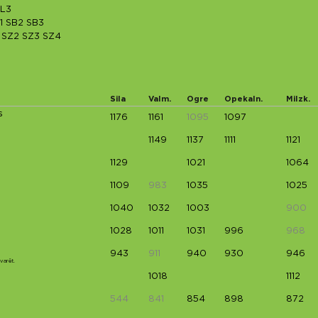
L3
1
SB2
SB3
SZ2
SZ3
SZ4
Sila
Valm.
Ogre
Opekaln.
Milzk.
s
1176
1161
1095
1097
1149
1137
1111
1121
1129
1021
1064
1109
983
1035
1025
1040
1032
1003
900
1028
1011
1031
996
968
943
911
940
930
946
zvarēt.
1018
1112
544
841
854
898
872