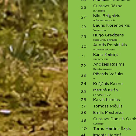
Gustavs Rāzna
26
SSK Bebra
Niks Balgalvis
27
Rubenes pamtskola
Lauris Norenbergs
28
Supervaroņi
Hugo Gredzens
29
Rīgas Angļu ģimnāzija
Andris Persidskis
30
MD Yacht solutions
Kārlis Kalniņš
31
VIVACOLOR
Andžejs Rasims
32
Rēzeknis nūvods
Rihards Vašuks
33
VT
34
Krišjānis Kalme
Mārtiņš Kuža
35
SK "SPORTIVE"
36
Kalvis Liepins
37
Tomass Mičulis
38
Emīls Masteiko
Gustavs Daniels Ozol
39
Lynxdojo
40
Toms Martins Šaķis
41
Imants Liepiņš