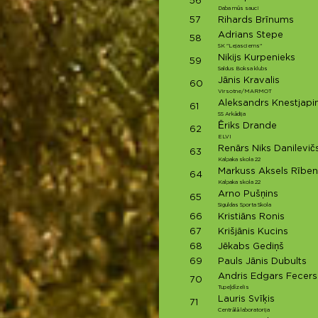
56
Daba mūs sauc!
57
Rihards Brīnums
Adrians Stepe
58
SK "Lejasciems"
Nikijs Kurpenieks
59
Saldus Boksa klubs
Jānis Kravalis
60
Virsotne/MARMOT
Aleksandrs Knestjapi
61
SS Arkādija
Ēriks Drande
62
ELVI
Renārs Niks Danilevič
63
Kalpaka skola 22
Markuss Aksels Rīben
64
Kalpaka skola 22
Arno Pušņins
65
Siguldas Sporta Skola
66
Kristiāns Ronis
67
Krišjānis Kucins
68
Jēkabs Gediņš
69
Pauls Jānis Dubults
Andris Edgars Fecers
70
Tupeļdīzelis
Lauris Svīķis
71
Centrālā laboratorija