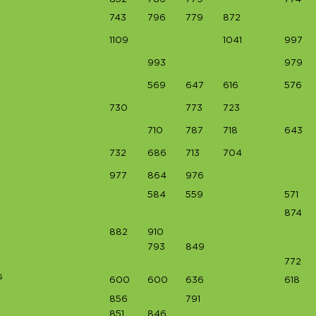
743
796
779
872
1109
1041
997
993
979
569
647
616
576
730
773
723
710
787
718
643
732
686
713
704
977
864
976
584
559
571
874
882
910
793
849
772
s
600
600
636
618
856
791
851
846