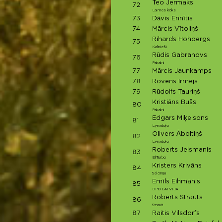
Teo Jermaks
72
Laimes koks
73
Dāvis Ennītis
74
Mārcis Vītoliņš
Rihards Hohbergs
75
Kalnieši
Rūdis Gabranovs
76
Pakalni
77
Mārcis Jaunkamps
78
Rovens Irmejs
79
Rūdolfs Tauriņš
Kristiāns Bušs
80
Pakalni
Edgars Miķelsons
81
Lynxdojo
Olivers Āboltiņš
82
Lynxdojo
Roberts Jelsmanis
83
ElTurbo
Kristers Krivāns
84
Selonija
Emīls Eihmanis
85
DPD LATVIJA
Roberts Strauts
86
Strauti
87
Raitis Vilsdorfs