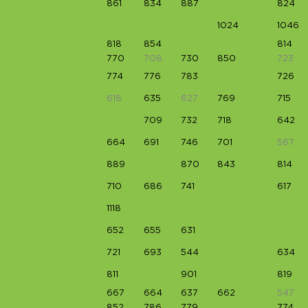
861
834
887
824
1024
1046
818
854
814
770
708
730
850
723
774
776
783
726
618
635
627
769
715
709
732
718
642
664
691
746
701
567
889
870
843
814
710
686
741
617
1118
652
655
631
721
693
544
634
811
901
819
667
664
637
662
547
852
786
779
774