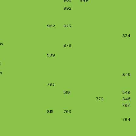
985
949
992
962
923
834
ns
879
589
s
s
849
793
519
548
779
846
787
815
763
784