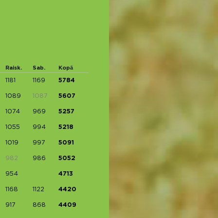
Raisk.
Sab.
Kopā
1181
1169
5784
1089
1087
5607
1074
969
5257
1055
994
5218
1019
997
5091
982
986
5052
954
4713
1168
1122
4420
917
868
4409