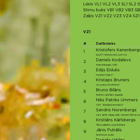
Lūsis
VL1
VL2
VL3
SL1
SL2
S
Stirnu buks
VB1
VB2
VB3
SB
Zaķis
VZ1
VZ2
VZ3
VZ4
SZ1
VZ1
#
Dalībnieks
Kristofers Kanenberg
1
SCOTT RUNNING LATVIA
Daniels Kodalevs
2
Marienburgas Vilki
Edijs Eiduks
3
mySport Ogre 1
Kristaps Bruners
4
Virsotne/MARMOT
Bruno Bilāns
5
Rollers and Skis Sigulda
Niks Patriks Ummers
6
VSK “Burkānciems&Co”
Sandris Norenbergs
7
Lai ir grūti vajag spēt, stipram būt un u
Kristiāns Kārlsbergs
8
Talsu pakalnu sporta klubs
Jānis Putrālis
9
Smiltenes BJSS