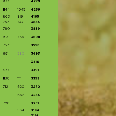
873
4279
1144
1045
4259
860
819
4165
757
747
3854
780
3839
813
766
3698
757
3558
691
580
3493
3416
637
3391
1130
1111
3359
712
620
3270
662
3254
720
3251
564
3194
3191