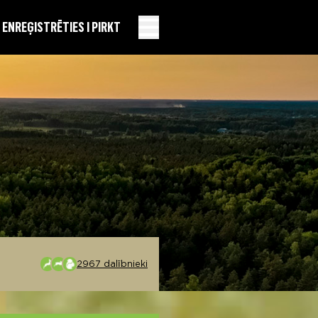
EN
REĢISTRĒTIES I PIRKT
2967 dalībnieki