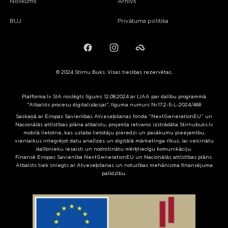
Nolikums
Arhīvs
BUJ
Privātuma politika
Facebook
Instagram
Failiem.lv
© 2024 Stirnu Buks. Visas tiesības rezervētas.
Platforma.lv SIA noslēgts līgums 12.08.2024 ar LIAA par dalību programmā
"Atbalsts procesu digitalizācijai", līguma numurs Nr.17.2-5-L-2024/468
Saskaņā ar Eiropas Savienības Atveseļošanas fonda “NextGenerationEU” un
Nacionālās attīstības plāna atbalstu, projekta ietvaros izstrādāta Stirnubuks.lv
mobilā lietotne, kas uzlabo lietotāju pieredzi un pasākumu pieejamību,
vienlaikus integrējot datu analīzes un digitālā mārketinga rīkus, lai veicinātu
dalībnieku iesaisti un nodrošinātu mērķtiecīgu komunikāciju.
Finansē Eiropas Savienība NextGenerationEU un Nacionālās attīstības plāns.
Atbalsts tiek sniegts ar Atveseļošanas un noturības mehānisma finansējuma
palīdzību.