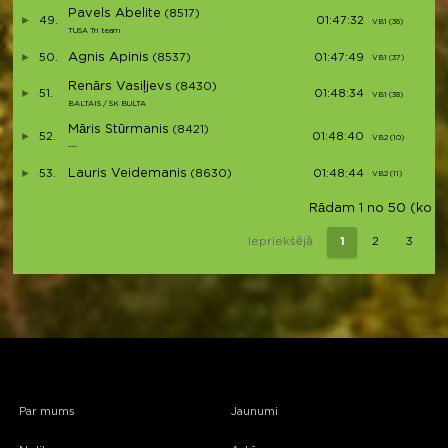
Pavels Abelite
(8517)
49.
01:47:32
VB1 (36)
V
TUSA Tri team
Agnis Apinis
50.
(8537)
01:47:49
VB1 (37)
V
Renārs Vasiļjevs
(8430)
51.
01:48:34
VB1 (38)
V
BALTAIS / SK BULTA
Māris Stūrmanis
(8421)
52.
01:48:40
VB2 (10)
V
---
Lauris Veidemanis
53.
(8630)
01:48:44
VB2 (11)
V
Rādam 1 no 50 (kopā 
Iepriekšējā
1
2
3
Par mums
Jaunumi