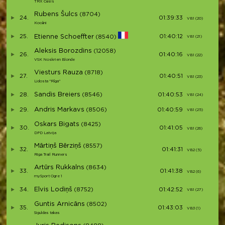
TRX Cēsis
Rubens Šulcs
(8704)
24.
01:39:33
VB1 (20)
V
Kocēni
25.
Etienne Schoeffter
01:40:12
(8540)
VB1 (21)
V
Aleksis Borozdins
(12058)
26.
01:40:16
VB1 (22)
V
VSK Noskrien Blonde
Viesturs Rauza
(8718)
27.
01:40:51
VB1 (23)
V
Lidosta "Rīga"
Sandis Breiers
28.
(8546)
01:40:53
VB1 (24)
V
Andris Markavs
29.
(8506)
01:40:59
VB1 (25)
V
Oskars Bigats
(8425)
30.
01:41:05
VB1 (26)
V
DPD Latvija
Mārtiņš Bērziņš
(8557)
32.
01:41:31
VB2 (5)
V
Riga Trail Runners
Artūrs Rukkalns
(8634)
33.
01:41:38
VB2 (6)
V
mySport Ogre 1
Elvis Lodiņš
34.
(8752)
01:42:52
VB1 (27)
V
Guntis Arnicāns
(8502)
35.
01:43:03
VB3 (1)
V
Siguldas takas