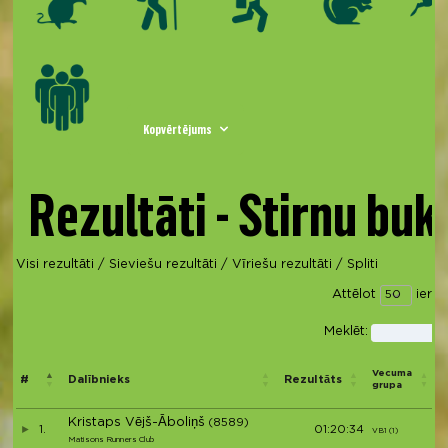
Kopvērtējums
Rezultāti - Stirnu buk
Visi rezultāti
/
Sieviešu rezultāti
/
Vīriešu rezultāti
/
Spliti
Attēlot
ierak
Meklēt:
V
Vecuma
#
Dalībnieks
Rezultāts
grupa
Kristaps Vējš-Āboliņš
(8589)
1.
01:20:34
VB1 (1)
V
Matisons Runners Club