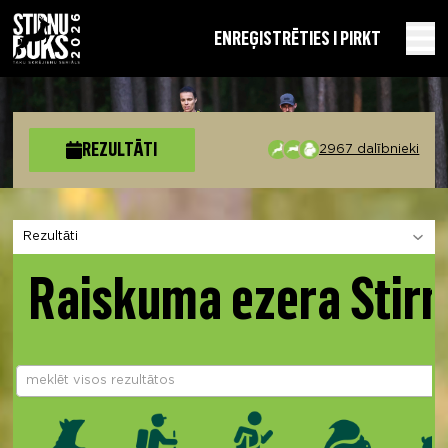
EN
REĢISTRĒTIES I PIRKT
REZULTĀTI
2967 dalībnieki
Izvēlies sadaļu
Raiskuma ezera Stirn