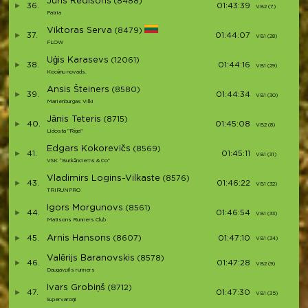
Juris Redisons
(8488)
36.
01:43:39
VB2 (7)
V
Patria
Viktoras Serva
(8479)
37.
01:44:07
VB1 (28)
V
FLOW
Uģis Karasevs
(12061)
38.
01:44:16
VB1 (29)
V
Kocēnu novads.
Ansis Šteiners
(8580)
39.
01:44:34
VB1 (30)
V
Marienburgas Vilki
Jānis Teteris
(8715)
40.
01:45:08
VB2 (8)
V
Lidosta "Rīga"
Edgars Kokorevičs
(8569)
41.
01:45:11
VB1 (31)
V
VSK “Burkānciems & Co”
Vladimirs Logins-Vilkaste
(8576)
43.
01:46:22
VB1 (32)
V
TRIRUNPRO
Igors Morgunovs
(8561)
44.
01:46:54
VB1 (33)
V
Matisons Runners Club
Arnis Hansons
45.
(8607)
01:47:10
VB1 (34)
V
Valērijs Baranovskis
(8578)
46.
01:47:28
VB2 (9)
V
Daugavpils runners
Ivars Grobiņš
(8712)
47.
01:47:30
VB1 (35)
V
Supervaroņi