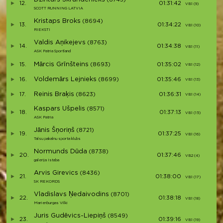
(8745)
12.
01:31:42
VB1 (9)
V
SCOTT RUNNING LATVIA
Kristaps Broks
(8694)
13.
01:34:22
VB1 (10)
V
RIEKSTI
Valdis Aņikejevs
(8763)
14.
01:34:38
VB1 (11)
V
ASK Patria Sportland
Mārcis Grīnšteins
15.
(8693)
01:35:02
VB1 (12)
V
Voldemārs Lejnieks
16.
(8699)
01:35:46
VB1 (13)
V
Reinis Braķis
17.
(8623)
01:36:31
VB1 (14)
V
Kaspars Ušpelis
(8571)
18.
01:37:13
VB1 (15)
V
ASK Patria
Jānis Šņoriņš
(8721)
19.
01:37:25
VB1 (16)
V
Talsu pakalnu sporta klubs
Normunds Dūda
(8738)
20.
01:37:46
VB2 (4)
V
galerija Istaba
Arvis Girevics
(8436)
21.
01:38:00
VB1 (17)
V
SK REKORDS
Vladislavs Ņedaivodins
(8701)
22.
01:38:18
VB1 (18)
V
Marienburgas Vilki
Juris Gudēvics-Liepiņš
(8549)
23.
01:39:16
VB1 (19)
V