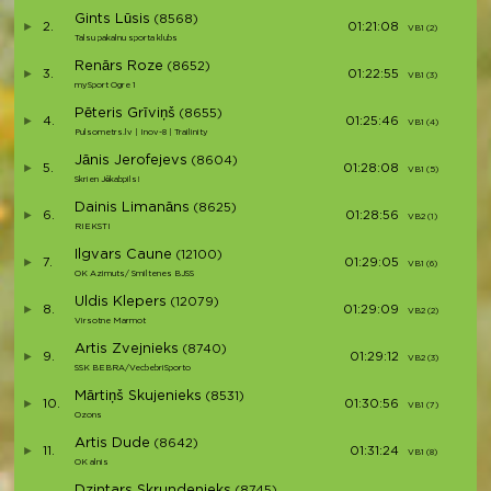
Gints Lūsis
(8568)
2.
01:21:08
VB1 (2)
V
Talsu pakalnu sporta klubs
Renārs Roze
(8652)
3.
01:22:55
VB1 (3)
V
mySport Ogre 1
Pēteris Grīviņš
(8655)
4.
01:25:46
VB1 (4)
V
Pulsometrs.lv | Inov-8 | Trailinity
Jānis Jerofejevs
(8604)
5.
01:28:08
VB1 (5)
V
Skrien Jēkabpils!
Dainis Limanāns
(8625)
6.
01:28:56
VB2 (1)
V
RIEKSTI
Ilgvars Caune
(12100)
7.
01:29:05
VB1 (6)
V
OK Azimuts/ Smiltenes BJSS
Uldis Klepers
(12079)
8.
01:29:09
VB2 (2)
V
Virsotne Marmot
Artis Zvejnieks
(8740)
9.
01:29:12
VB2 (3)
V
SSK BEBRA/VecbebriSporto
Mārtiņš Skujenieks
(8531)
10.
01:30:56
VB1 (7)
V
Ozons
Artis Dude
(8642)
11.
01:31:24
VB1 (8)
V
OK alnis
Dzintars Skrundenieks