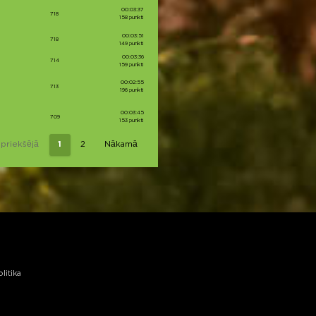
00:03:37
718
158 punkti
00:03:51
718
149 punkti
00:03:36
714
159 punkti
00:02:55
713
196 punkti
00:03:45
709
153 punkti
epriekšējā
1
2
Nākamā
litika