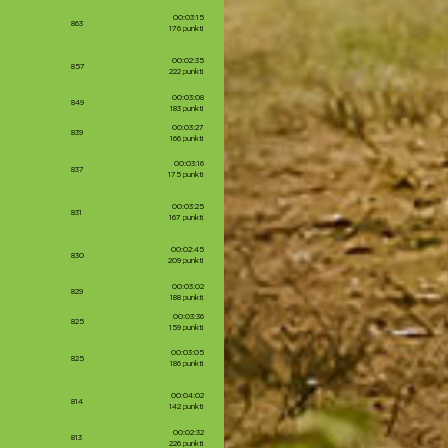
00:03:15
863
176 punkti
00:02:35
857
222 punkti
00:03:08
849
183 punkti
00:03:27
839
166 punkti
00:03:16
837
175 punkti
00:03:25
831
167 punkti
00:02:45
830
209 punkti
00:03:02
829
188 punkti
00:03:36
825
159 punkti
00:03:05
825
186 punkti
00:04:02
814
142 punkti
00:02:32
813
226 punkti