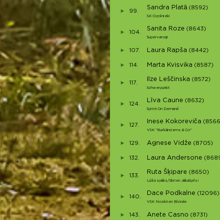
Sandra Platā
(8592)
99.
SK Ozolnieki
Sanita Roze
(8643)
104.
Supervaroņi
Laura Rapša
107.
(8442)
Marta Kvisvika
114.
(8587)
Ilze Leščinska
(8572)
117.
Schwerpunkt
Līva Caune
(8632)
124.
Sprint On Demand
Inese Kokoreviča
(8566
127.
VSK "Burkānciems & Co"
Agnese Vidže
129.
(8705)
Laura Andersone
132.
(868
Ruta Šķipare
(8650)
133.
Lūša spēks/Skrien Jēkabpils!
Dace Podkalne
(12096)
140.
VSK Noskrien Blonde
Anete Casno
143.
(8731)