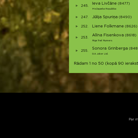
Ieva Livčāne
(8477)
245.
Mežaparka Republika
Jūlija Spuriņa
247.
(8490)
Liene Folkmane
252.
(8626)
Alīna Fisenkova
(8618)
253.
Riga Trail Runners
Sonora Grinberga
(848
255.
SIA Joker Ltd.
Rādam 1 no 50 (kopā 90 ierakst
Par 