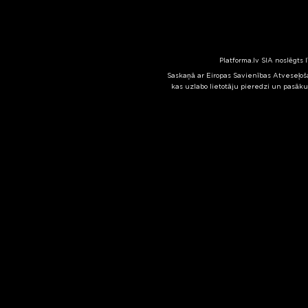
Platforma.lv SIA noslēgts 
Saskaņā ar Eiropas Savienības Atveseļoša
kas uzlabo lietotāju pieredzi un pasāku