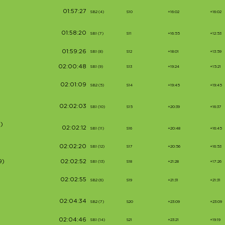
01:57:27
SB2 (4)
S10
+16:02
+16:02
01:58:20
SB1 (7)
S11
+16:55
+12:53
01:59:26
SB1 (8)
S12
+18:01
+13:59
02:00:48
SB1 (9)
S13
+19:24
+15:21
02:01:09
SB2 (5)
S14
+19:45
+19:45
02:02:03
SB1 (10)
S15
+20:39
+16:37
)
02:02:12
SB1 (11)
S16
+20:48
+16:45
02:02:20
SB1 (12)
S17
+20:56
+16:53
9)
02:02:52
SB1 (13)
S18
+21:28
+17:26
02:02:55
SB2 (6)
S19
+21:31
+21:31
02:04:34
SB2 (7)
S20
+23:09
+23:09
02:04:46
SB1 (14)
S21
+23:21
+19:19