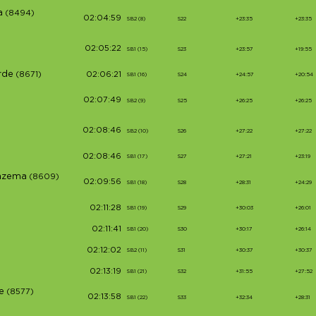
a
(8494)
02:04:59
SB2 (8)
S22
+23:35
+23:35
02:05:22
SB1 (15)
S23
+23:57
+19:55
rde
(8671)
02:06:21
SB1 (16)
S24
+24:57
+20:54
02:07:49
SB2 (9)
S25
+26:25
+26:25
02:08:46
SB2 (10)
S26
+27:22
+27:22
02:08:46
SB1 (17)
S27
+27:21
+23:19
unzema
(8609)
02:09:56
SB1 (18)
S28
+28:31
+24:29
02:11:28
SB1 (19)
S29
+30:03
+26:01
02:11:41
SB1 (20)
S30
+30:17
+26:14
02:12:02
SB2 (11)
S31
+30:37
+30:37
02:13:19
SB1 (21)
S32
+31:55
+27:52
e
(8577)
02:13:58
SB1 (22)
S33
+32:34
+28:31