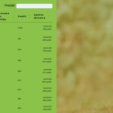
Meklēt:
vecuma
Sprinta
s
Punkti
distance
ētāju
00:02:53
1000
198 punkti
00:02:30
962
229 punkti
00:02:58
943
193 punkti
00:02:31
890
227 punkti
00:03:39
885
157 punkti
00:02:48
873
204 punkti
00:02:24
873
238 punkti
00:03:05
869
186 punkti
00:02:53
864
199 punkti