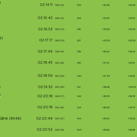
)
02:14:11
SB2 (12)
S34
+32:46
+32:46
02:16:42
SB2 (13)
S35
+35:18
+35:18
02:16:53
SB2 (14)
S36
+35:29
+35:29
9)
02:17:17
SB2 (15)
S37
+35:53
+35:53
02:17:49
SB2 (16)
S38
+36:24
+36:24
02:18:45
SB1 (23)
S39
+37:21
+33:18
02:18:59
SB1 (24)
S40
+37:35
+33:32
)
02:19:32
SB1 (25)
S41
+38:08
+34:05
02:20:18
SB2 (17)
S42
+38:53
+38:53
02:20:18
SB1 (26)
S43
+38:53
+34:51
šāne
(8548)
02:20:49
SB1 (27)
S44
+39:24
+35:22
02:20:52
SB2 (18)
S45
+39:28
+39:28