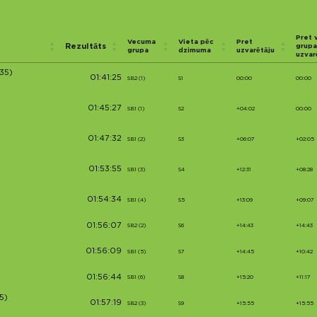
Pret 
Vecuma
Vieta pēc
Pret
Rezultāts
grupa
grupa
dzimuma
uzvarētāju
uzvar
35)
01:41:25
SB2 (1)
S1
00:00
00:00
01:45:27
SB1 (1)
S2
+04:02
00:00
01:47:32
SB1 (2)
S3
+06:07
+02:05
01:53:55
SB1 (3)
S4
+12:31
+08:28
01:54:34
SB1 (4)
S5
+13:09
+09:07
01:56:07
SB2 (2)
S6
+14:43
+14:43
01:56:09
SB1 (5)
S7
+14:45
+10:42
01:56:44
SB1 (6)
S8
+15:20
+11:17
5)
01:57:19
SB2 (3)
S9
+15:55
+15:55