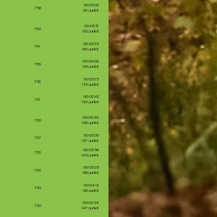
00:03:33
756
161 punkti
00:03:31
742
162 punkti
00:03:35
741
160 punkti
00:04:06
739
139 punkti
00:03:15
736
176 punkti
00:03:43
731
154 punkti
00:03:40
730
156 punkti
00:03:39
727
157 punkti
00:03:56
723
145 punkti
00:03:25
723
168 punkti
00:04:13
720
136 punkti
00:03:54
720
147 punkti