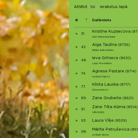
Attēlot
ierakstus lapā
#
Dalībnieks
Kristīne Kuzņecova
(87
31.
ASK Patria Sportland
Aiga Taulīna
(8736)
42.
Saldus Boksa klubs
Ieva Grīniece
(8610)
48.
Legs Miserables
Agnese Pastare
(8714)
74.
mySport Ogre 2
Klinta Lauska
(8717)
77.
Pulsometrs.lv
Zane Gruberte
89.
(8621)
Zane Tilta-Kūma
(8514)
91.
VĀVERES
Laura Vīķe
93.
(8539)
Mārīte Petruševica
(851
98.
Limbaži skrien