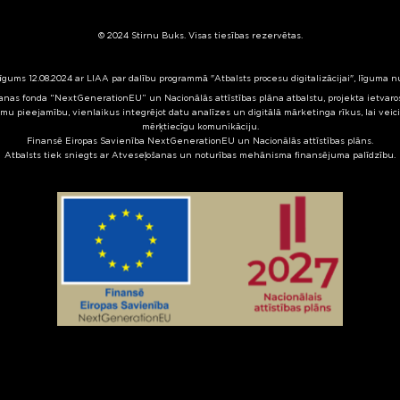
© 2024 Stirnu Buks. Visas tiesības rezervētas.
līgums 12.08.2024 ar LIAA par dalību programmā "Atbalsts procesu digitalizācijai", līguma 
nas fonda “NextGenerationEU” un Nacionālās attīstības plāna atbalstu, projekta ietvaros 
mu pieejamību, vienlaikus integrējot datu analīzes un digitālā mārketinga rīkus, lai veic
mērķtiecīgu komunikāciju.
Finansē Eiropas Savienība NextGenerationEU un Nacionālās attīstības plāns.
Atbalsts tiek sniegts ar Atveseļošanas un noturības mehānisma finansējuma palīdzību.