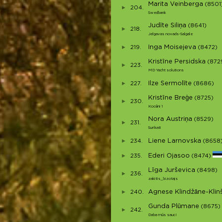
Marita Veinberga
(8501
204.
Swedbank
Judīte Siliņa
(8641)
218.
Jelgavas novads-Salgale
Inga Moisejeva
219.
(8472)
Kristīne Persidska
(872
223.
MD Yacht solutions
Ilze Sermolīte
227.
(8686)
Kristīne Breģe
(8725)
230.
Kocēni 1
Nora Austriņa
(8529)
231.
Surikati
Liene Larnovska
234.
(8658
Ederi Ojasoo
235.
(8474)
Līga Jurševica
(8498)
236.
zakitis_bizotajs
Agnese Klindžāne-Klin
240.
Gunda Plūmane
(8675)
242.
Daba mūs sauc!