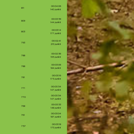
00:04:06
811
140 punkti
00:03:59
809
144 punkti
00:03:14
803
177 punkti
00:02:41
793
213 punkti
00:02:56
788
195 punkti
00:03:06
788
184 punkti
00:03:16
781
175 punkti
00:03:54
771
147 punkti
00:03:54
770
147 punkti
00:03:53
768
148 punkti
00:03:04
761
187 punkti
00:03:18
757
173 punkti