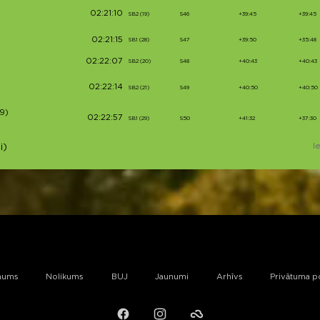
02:21:10
SB2 (19)
S46
+39:45
+39:45
02:21:15
SB1 (28)
S47
+39:50
+35:48
02:22:07
SB2 (20)
S48
+40:43
+40:43
02:22:14
SB2 (21)
S49
+40:50
+40:50
9)
02:22:57
SB1 (29)
S50
+41:32
+37:30
I
i)
mums
Nolikums
BUJ
Jaunumi
Arhīvs
Privātuma po
Facebook
Instagram
Failiem.lv