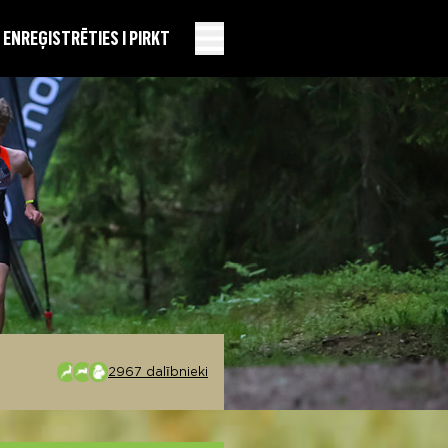
EN
REĢISTRĒTIES I PIRKT
2967 dalībnieki