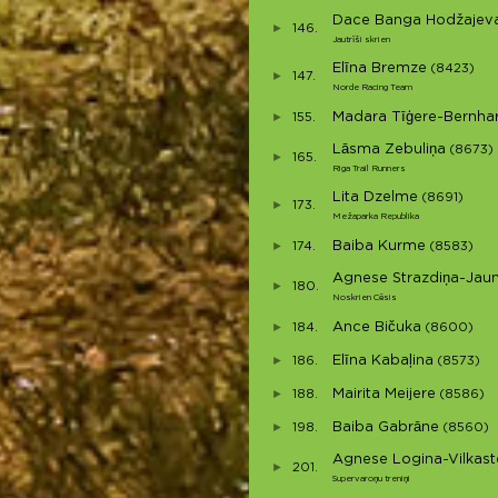
Dace Banga Hodžajev
146.
Jautrīši skrien
Elīna Bremze
(8423)
147.
Norde Racing Team
Madara Tīģere-Bernha
155.
Lāsma Zebuliņa
(8673)
165.
Riga Trail Runners
Lita Dzelme
(8691)
173.
Mežaparka Republika
Baiba Kurme
174.
(8583)
Agnese Strazdiņa-Ja
180.
Noskrien Cēsis
Ance Bičuka
184.
(8600)
Elīna Kabaļina
186.
(8573)
Mairita Meijere
188.
(8586)
Baiba Gabrāne
198.
(8560)
Agnese Logina-Vilkast
201.
Supervaroņu treniņi