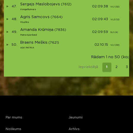
Sergejs Maslobojevs
(7612)
47.
02:09:38
VL1 (32)
V
KengaRunners
Agris Samcovs
(7664)
48.
02:09:43
VL2 (12)
V
Musliks
Amanda Krūmiņa
(7836)
49.
02:09:59
SL1 (4)
S
Patria Sportland
Braens Meškis
(7621)
50.
02:10:15
VL1 (33)
V
ASK PATRIA
Rādam 1 no 50 (kopā 
Iepriekšējā
1
2
3
Par mums
Jaunumi
Nolikums
Arhīvs