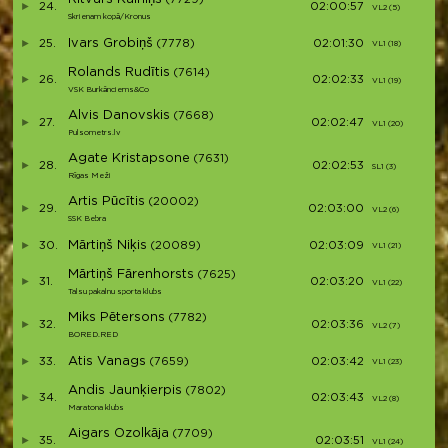
24.
02:00:57
VL2 (5)
V
Skrienam kopā/Kronus
Ivars Grobiņš
25.
(7778)
02:01:30
VL1 (18)
V
Rolands Rudītis
(7614)
26.
02:02:33
VL1 (19)
V
VSK Burkānciems&Co
Alvis Danovskis
(7668)
27.
02:02:47
VL1 (20)
V
Pulsometrs.lv
Agate Kristapsone
(7631)
28.
02:02:53
SL1 (3)
S
Rīgas Meži
Artis Pūcītis
(20002)
29.
02:03:00
VL2 (6)
V
SSK Bebra
Mārtiņš Niķis
30.
(20089)
02:03:09
VL1 (21)
V
Mārtiņš Fārenhorsts
(7625)
31.
02:03:20
VL1 (22)
V
Talsu pakalnu sporta klubs
Miks Pētersons
(7782)
32.
02:03:36
VL2 (7)
V
BORED.RED
Atis Vanags
33.
(7659)
02:03:42
VL1 (23)
V
Andis Jaunķierpis
(7802)
34.
02:03:43
VL2 (8)
V
Maratona klubs
Aigars Ozolkāja
(7709)
35.
02:03:51
VL1 (24)
V