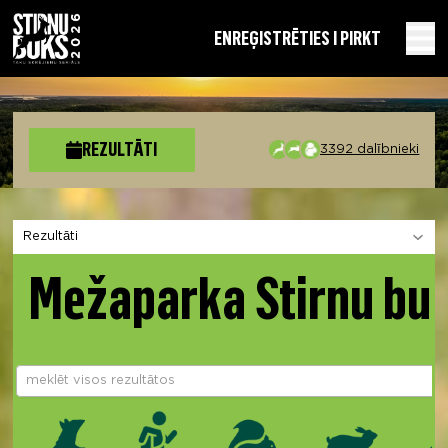
EN
REĢISTRĒTIES I PIRKT
REZULTĀTI
3392 dalībnieki
Izvēlies sadaļu
Mežaparka Stirnu bu