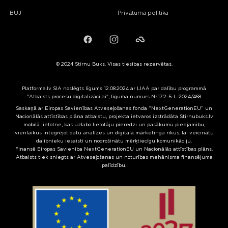
BUJ
Privātuma politika
Facebook
Instagram
Failiem.lv
© 2024 Stirnu Buks. Visas tiesības rezervētas.
Platforma.lv SIA noslēgts līgums 12.08.2024 ar LIAA par dalību programmā
"Atbalsts procesu digitalizācijai", līguma numurs Nr.17.2-5-L-2024/468
Saskaņā ar Eiropas Savienības Atveseļošanas fonda “NextGenerationEU” un
Nacionālās attīstības plāna atbalstu, projekta ietvaros izstrādāta Stirnubuks.lv
mobilā lietotne, kas uzlabo lietotāju pieredzi un pasākumu pieejamību,
vienlaikus integrējot datu analīzes un digitālā mārketinga rīkus, lai veicinātu
dalībnieku iesaisti un nodrošinātu mērķtiecīgu komunikāciju.
Finansē Eiropas Savienība NextGenerationEU un Nacionālās attīstības plāns.
Atbalsts tiek sniegts ar Atveseļošanas un noturības mehānisma finansējuma
palīdzību.