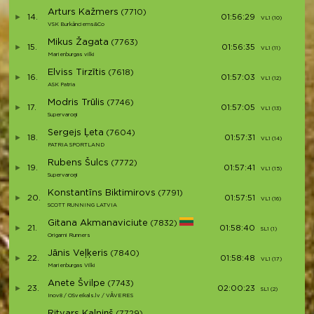
Arturs Kažmers
(7710)
14.
01:56:29
VL1 (10)
V
VSK Burkānciems&Co
Mikus Žagata
(7763)
15.
01:56:35
VL1 (11)
V
Marienburgas vilki
Elviss Tirzītis
(7618)
16.
01:57:03
VL1 (12)
V
ASK Patria
Modris Trūlis
(7746)
17.
01:57:05
VL1 (13)
V
Supervaroņi
Sergejs Ļeta
(7604)
18.
01:57:31
VL1 (14)
V
PATRIA SPORTLAND
Rubens Šulcs
(7772)
19.
01:57:41
VL1 (15)
V
Supervaroņi
Konstantīns Biktimirovs
(7791)
20.
01:57:51
VL1 (16)
V
SCOTT RUNNING LATVIA
Gitana Akmanaviciute
(7832)
21.
01:58:40
SL1 (1)
S
Origami Runners
Jānis Veļķeris
(7840)
22.
01:58:48
VL1 (17)
V
Marienburgas Vilki
Anete Švilpe
(7743)
23.
02:00:23
SL1 (2)
S
Inov8 / OSveikals.lv / VĀVERES
Ritvars Kalniņš
(7729)