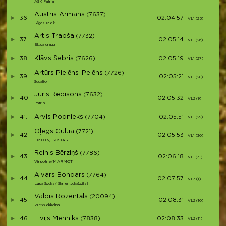
ASK Patria
Austris Armans
(7637)
36.
02:04:57
VL1 (25)
V
Rīgas Meži
Artis Trapša
(7732)
37.
02:05:14
VL1 (26)
V
Blāča draugi
Klāvs Sebris
38.
(7626)
02:05:19
VL1 (27)
V
Artūrs Pielēns-Pelēns
(7726)
39.
02:05:21
VL1 (28)
V
Squalio
Juris Redisons
(7632)
40.
02:05:32
VL2 (9)
V
Patria
Arvis Podnieks
41.
(7704)
02:05:51
VL1 (29)
V
Oļegs Gulua
(7721)
42.
02:05:53
VL1 (30)
V
LMD.LV, ISOSTAR
Reinis Bērziņš
(7786)
43.
02:06:18
VL1 (31)
V
Virsotne/MARMOT
Aivars Bondars
(7764)
44.
02:07:57
VL3 (1)
V
Lūša Spēks/ Skrien Jēkabpils!
Valdis Rozentāls
(20094)
45.
02:08:31
VL2 (10)
V
Ziepniekkalns
Elvijs Menniks
46.
(7838)
02:08:33
VL2 (11)
V