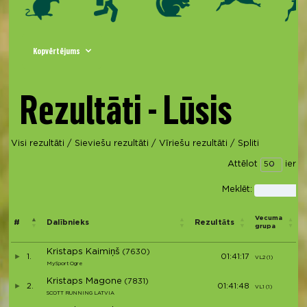
Kopvērtējums
Rezultāti - Lūsis
Visi rezultāti
/
Sieviešu rezultāti
/
Vīriešu rezultāti
/
Spliti
Attēlot
ierak
Meklēt:
V
Vecuma
#
Dalībnieks
Rezultāts
grupa
Kristaps Kaimiņš
(7630)
1.
01:41:17
VL2 (1)
V
MySport Ogre
Kristaps Magone
(7831)
2.
01:41:48
VL1 (1)
V
SCOTT RUNNING LATVIA